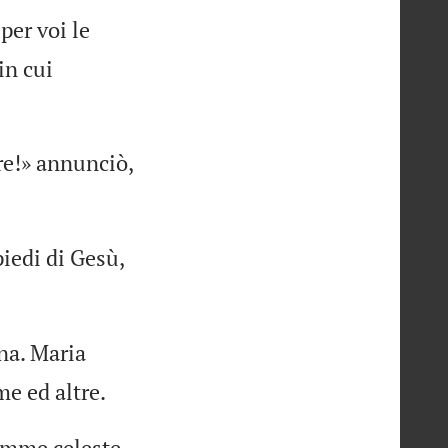
per voi le
in cui
re!» annunciò,
piedi di Gesù,
na. Maria
me ed altre.
lemme celeste,