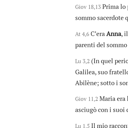
Prima lo
Giov 18,13
sommo sacerdote q
Cʼera
Anna
, 
At 4,6
parenti del sommo 
(In quel peri
Lu 3,2
Galilea, suo fratell
Abilène; sotto i s
Maria era 
Giov 11,2
asciugò con i suoi c
Il mio raccon
Lu 1,5