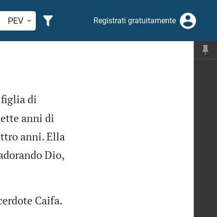
cerca verso biblico o parola
PEV
Registrati gratuitamente
 figlia di
ette anni di
tro anni. Ella
 adorando Dio,
erdote Caifa.