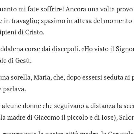
quanto mi fate soffrire! Ancora una volta provo 
e in travaglio; spasimo in attesa del momento 
ipieni di Cristo.
dalena corse dai discepoli. «Ho visto il Signo
ole di Gesù.
una sorella, Maria, che, dopo essersi seduta ai 
 parlava.
à alcune donne che seguivano a distanza la sce
a madre di Giacomo il piccolo e di Iose), Salo
, rappresenta la nostra città madre, la Gerusa