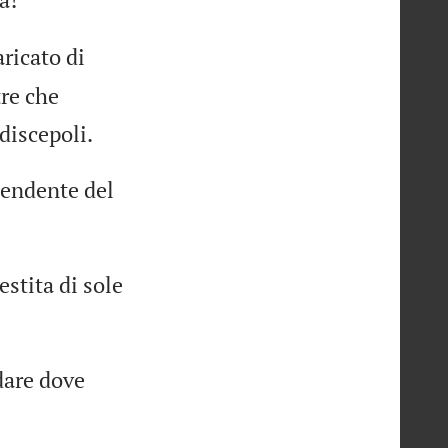
ricato di
tre che
discepoli.
cendente del
stita di sole
dare dove