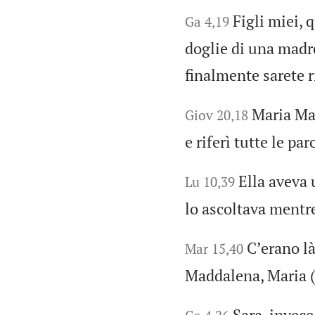
Figli miei, 
Ga 4,19
doglie di una madr
finalmente sarete r
Maria Mad
Giov 20,18
e riferì tutte le par
Ella aveva 
Lu 10,39
lo ascoltava mentre
Cʼerano l
Mar 15,40
Maddalena, Maria (l
Sara, invece