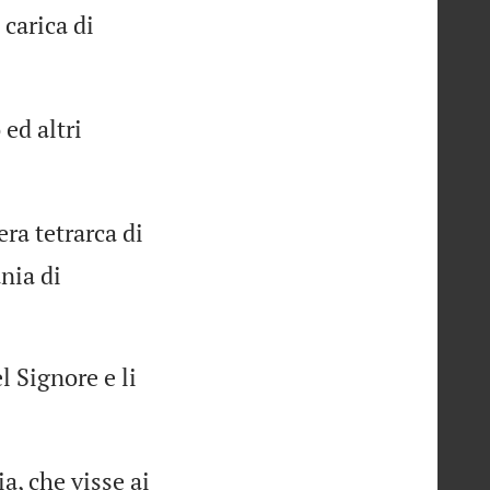
 carica di
ed altri
ra tetrarca di
ània di
l Signore e li
a, che visse ai