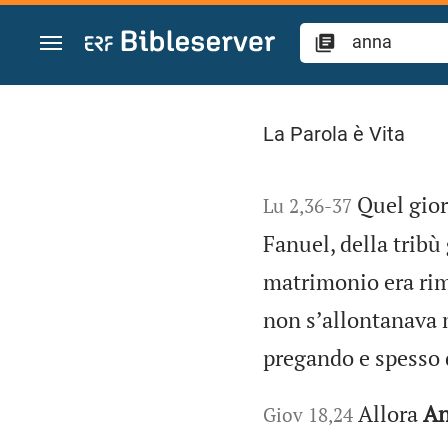
Vai al contenuto
Ricerca "anna" nell
La Parola è Vita
Quel gior
Lu 2,36-37
Fanuel, della tribù
matrimonio era rim
non sʼallontanava 
pregando e spesso
Allora
A
Giov 18,24