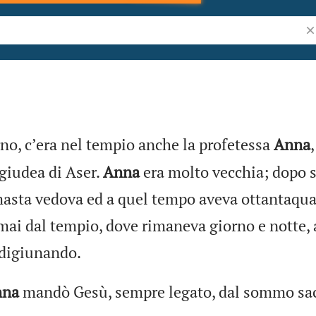
Ri
a Bibbia
no, cʼera nel tempio anche la profetessa
Anna
,
 giudea di Aser.
Anna
era molto vecchia; dopo s
asta vedova ed a quel tempo aveva ottantaquat
mai dal tempio, dove rimaneva giorno e notte,
 digiunando.
nna
mandò Gesù, sempre legato, dal sommo sac