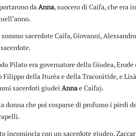
 portarono da
Anna
, suocero di Caifa, che era in
uellʼanno.
il sommo sacerdote Caifa, Giovanni, Alessandro 
sacerdote.
odo Pilato era governatore della Giudea, Erode e
o Filippo della Iturèa e della Traconìtide, e Lis
ommi sacerdoti giudei
Anna
e Caifa).
la donna che poi cosparse di profumo i piedi de
apelli.
to incomincia con un sacerdote giudeo, Zaccari