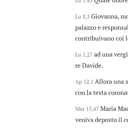
Lu 1,43
Giovanna, mog
Lu 8,3
palazzo e responsab
contribuivano coi 
ad una vergi
Lu 1,27
re Davide.
Allora una s
Ap 12,1
con la testa coronat
Maria Mad
Mar 15,47
veniva deposto il c