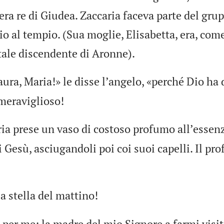
era re di Giudea. Zaccaria faceva parte del grup
io al tempio. (Sua moglie, Elisabetta, era, com
tale discendente di Aronne).
ura, Maria!» le disse lʼangelo, «perché Dio ha 
meraviglioso!
ia prese un vaso di costoso profumo allʼessenz
i Gesù, asciugandoli poi coi suoi capelli. Il pr
la stella del mattino!
per me: la madre del mio Signore a farmi visit