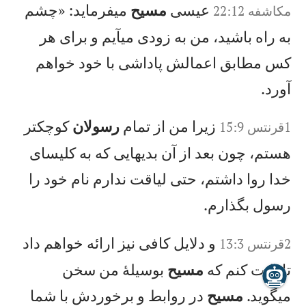
عيسی
مسيح
میفرمايد: «چشم
مکاشفه 22:12
به راه باشيد، من به زودی میآيم و برای هر
كس مطابق اعمالش پاداشی با خود خواهم
آورد.
زيرا من از تمام
رسولان
كوچكتر
1‏قرنتس 15:9
هستم، چون بعد از آن بديهايی كه به كليسای
خدا روا داشتم، حتی لياقت ندارم نام خود را
رسول بگذارم.
و دلايل كافی نيز ارائه خواهم داد
2‏قرنتس 13:3
تا ثابت كنم كه
مسيح
بوسيلهٔ من سخن
میگويد.
مسيح
در روابط و برخوردش با شما