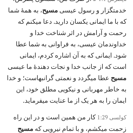
خدمتگزار و رسول عيسی
مسيح
، به همهٔ شما
كه با ما ايمانی يكسان داريد. دعا میكنم كه
رحمت و آرامش در اثر شناخت خدا و
خداوندمان عيسی، به فراوانی به شما عطا
شود. ايمانی كه به آن اشاره كردم، ايمانی
است كه از جانب خدا و نجات دهندهٔ ما عيسی
مسيح
عطا میگردد و نعمتی گرانبهاست؛ و خدا
به خاطر مهربانی و نيكويی مطلق خود، اين
ايمان را به هر يک از ما عنايت میفرمايد.
كار من همين است و در اين راه
کولسی 1:29
زحمت میكشم، و با تمام نيرويی كه
مسيح