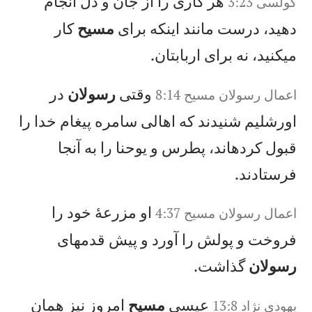
هر كاری را از جان و دل انجام
کولسی 3:23
دهيد، درست مانند اينكه برای
مسيح
كار
میكنيد، نه برای اربابتان.
وقتی
رسولان
در
اعمال‌ رسولان‌ مسيح‌‌ 8:14
اورشليم شنيدند كه اهالی سامره پيغام خدا را
قبول كردهاند، پطرس و يوحنا را به آنجا
فرستادند.
او مزرعهٔ خود را
اعمال‌ رسولان‌ مسيح‌‌ 4:37
فروخت و پولش را آورد و پيش قدمهای
رسولان
گذاشت.
عيسی
مسيح
امروز نيز همان
يهودى نژاد 13:8