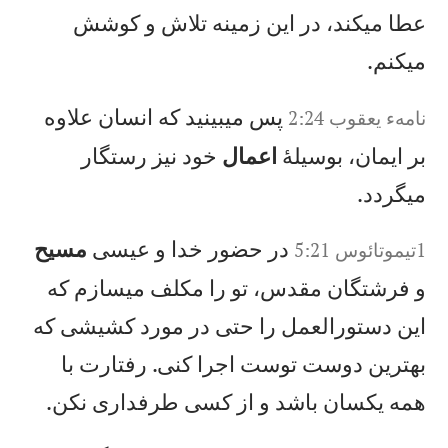
عطا میكند، در اين زمينه تلاش و كوشش
میكنم.
پس میبينيد كه انسان علاوه
نامهء يعقوب‌ 2:24
بر ايمان، بوسيلهٔ
اعمال
خود نيز رستگار
میگردد.
در حضور خدا و عيسی
مسيح
1تيموتائوس 5:21
و فرشتگان مقدس، تو را مكلف میسازم كه
اين دستورالعمل را حتی در مورد كشيشی كه
بهترين دوست توست اجرا كنی. رفتارت با
همه يكسان باشد و از كسی طرفداری نكن.