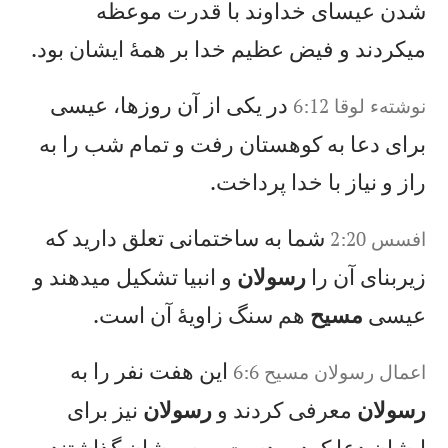
شدن عيسای خداوند با قدرت موعظه
میكردند و فيض عظيم خدا بر همهٔ ايشان بود.
در يكی از آن روزها، عيسی
نوشته‌ء لوقا 6:12
برای دعا به كوهستان رفت و تمام شب را به
راز و نياز با خدا پرداخت.
شما به ساختمانی تعلق داريد كه
افسس 2:20
زيربنای آن را
رسولان
و انبیا تشكيل میدهند و
عيسی
مسيح
هم سنگ زاويهٔ آن است.
اين هفت نفر را به
اعمال‌ رسولان‌ مسيح‌‌ 6:6
رسولان
معرفی كردند و
رسولان
نيز برای
ايشان دعا كرده، دست بر سرشان گذاشتند و