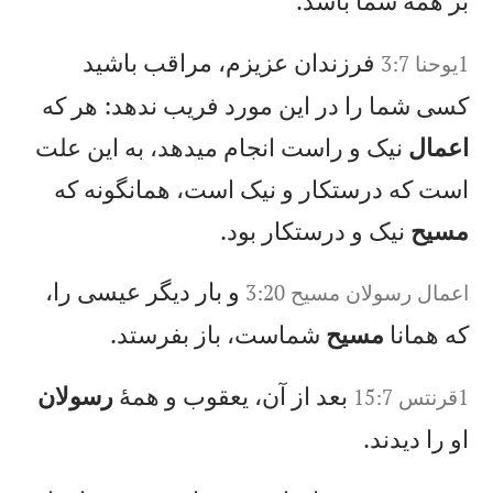
بر همهٔ شما باشد.
فرزندان عزيزم، مراقب باشيد
1يوحنا 3:7
كسی شما را در اين مورد فريب ندهد: هر كه
اعمال
نيک و راست انجام میدهد، به اين علت
است كه درستكار و نيک است، همانگونه كه
مسيح
نيک و درستكار بود.
و بار ديگر عيسی را،
اعمال‌ رسولان‌ مسيح‌‌ 3:20
كه همانا
مسيح
شماست، باز بفرستد.
بعد از آن، يعقوب و همهٔ
رسولان
1‏قرنتس 15:7
او را ديدند.