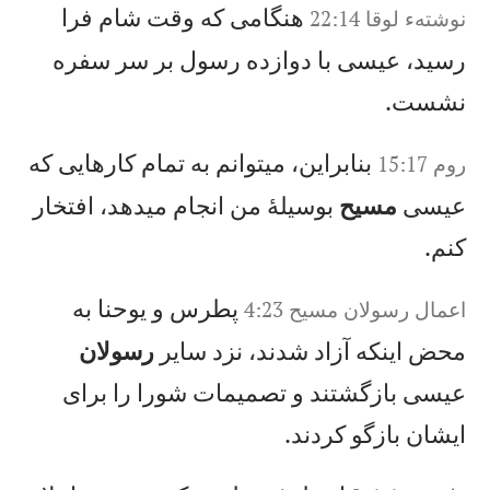
هنگامی كه وقت شام فرا
نوشته‌ء لوقا 22:14
رسيد، عيسی با دوازده رسول بر سر سفره
نشست.
بنابراين، میتوانم به تمام كارهايی كه
روم 15:17
عيسی
مسيح
بوسيلهٔ من انجام میدهد، افتخار
كنم.
پطرس و يوحنا به
اعمال‌ رسولان‌ مسيح‌‌ 4:23
محض اينكه آزاد شدند، نزد ساير
رسولان
عيسی بازگشتند و تصميمات شورا را برای
ايشان بازگو كردند.