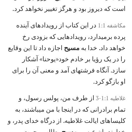
است كه ديروز بود و هرگز تغيير نخواهد كرد.
در اين كتاب از رويدادهای آينده
مکاشفه 1:1
پرده برمیدارد، رويدادهايی كه بزودی رخ
خواهد داد. خدا به
مسيح
اجازه داد تا اين وقايع
را در يک رؤيا بر خادم خود«يوحنا» آشكار
سازد. آنگاه فرشتهای آمد و معنی آن را برای
او بازگو كرد.
از طرف من، پولس رسول، و
غلاطيه 1:1-3
تمام برادرانی كه در اينجا با من میباشند، به
كليساهای ايالت غلاطيه. از درگاه خدای پدر، و
خداوندمان عيسی
مسيح
، طالب رحمت و