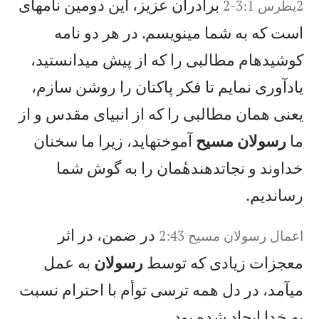
برادران عزيز، اين دومين نامهای
2پطرس 3:1-2
است كه به شما مینويسم. در هر دو نامه
كوشيدهام مطالبی را كه از پيش میدانستيد،
يادآوری نمايم تا فكر پاكتان را روشن سازم،
يعنی همان مطالبی را كه از انبيای مقدس و از
ما
رسولان مسيح
آموختهايد، زيرا ما سخنان
خداوند و نجاتدهندهٔمان را به گوش شما
رسانديم.
در ضمن، در اثر
اعمال‌ رسولان‌ مسيح‌‌ 2:43
معجزات زيادی كه توسط
رسولان
به عمل
میآمد، در دل همه ترسی توأم با احترام نسبت
به خدا ايجاد شده بود.