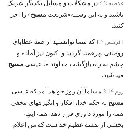
در مشكلات و مسايل يكديگر شريک
غلاطيه 6:2
باشيد و به اين وسيله«شريعت
مسيح
» را اجرا
كنيد.
كه شما توانستيد از همهٔ عطايای
1‏قرنتس 1:7
روحانی بهرهمند گرديد و اكنون نيز آماده و
چشم به راه بازگشت خداوند ما عيسی
مسيح
میباشيد.
مسلماً آن روز خواهد آمد كه عيسی
روم 2:16
مسيح
به حكم خدا، افكار و انگيزههای مخفی
همه را مورد داوری قرار دهد. همهٔ اينها،
بخشی از نقشهٔ عظيم خداست كه من اعلام