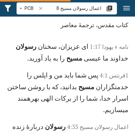
رش به محتوا
جستجوی آیه یا کلمه 
PCB
جستجوی "اعمال رسولان مسيح 8" در کتاب مقدس
کتاب مقدس، ترجمۀ معاصر
ای عزيزان، سخنان
رسولان
نامه‌ ء يهودا‌ 1:17
خداوند ما عيسی
مسيح
را به ياد آوريد.
پس شما بايد من و اپلس را
1‏قرنتس 4:1
خدمتگزاران
مسيح
بدانيد، كه با روشن ساختن
اسرار خدا، شما را از بركات الهی بهرهمند
میسازيم.
رسولان
دربارهٔ زنده
اعمال‌ رسولان‌ مسيح‌‌ 4:33