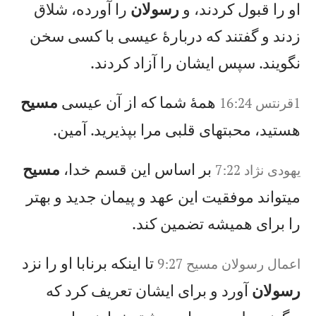
او را قبول كردند، و
رسولان
را آورده، شلاق
زدند و گفتند كه دربارهٔ عيسی با كسی سخن
نگويند. سپس ايشان را آزاد كردند.
همهٔ شما كه از آن عيسی
مسيح
1‏قرنتس 16:24
هستيد، محبتهای قلبی مرا بپذيريد. آمين.
بر اساس اين قسم خدا،
مسيح
يهودى نژاد 7:22
میتواند موفقيت اين عهد و پيمان جديد و بهتر
را برای هميشه تضمين كند.
تا اينكه برنابا او را نزد
اعمال‌ رسولان‌ مسيح‌‌ 9:27
رسولان
آورد و برای ايشان تعريف كرد كه