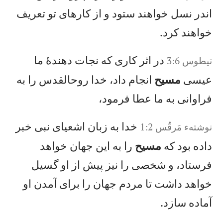
اندر نسل خواهند ستود و از كارهای تو تعريف
خواهند كرد.
در اثر كاری كه نجات دهندهٔ ما
تيطوس 3:6
عيسی
مسيح
انجام داد، خدا روحالقدس را به
فراوانی به ما عطا فرمود،
خدا به زبان اشعيای نبی خبر
نوشتهء مَرقُس‌ 1:2
داده بود كه
مسيح
را به اين جهان خواهد
فرستاد، و شخصی را نيز پيش از او گسيل
خواهد داشت تا مردم جهان را برای آمدن او
آماده سازد.