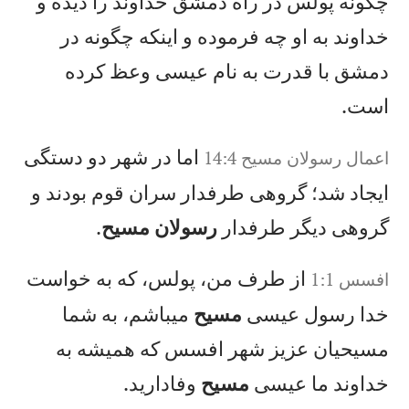
چگونه پولس در راه دمشق خداوند را ديده و
خداوند به او چه فرموده و اينكه چگونه در
دمشق با قدرت به نام عيسی وعظ كرده
است.
اما در شهر دو دستگی
اعمال‌ رسولان‌ مسيح‌‌ 14:4
ايجاد شد؛ گروهی طرفدار سران قوم بودند و
گروهی ديگر طرفدار
رسولان مسيح
.
از طرف من، پولس، كه به خواست
افسس 1:1
خدا رسول عيسی
مسيح
میباشم، به شما
مسيحيان عزيز شهر افسس كه هميشه به
خداوند ما عيسی
مسيح
وفاداريد.