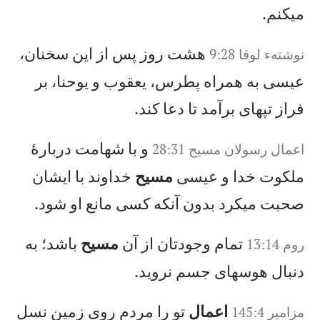
میكنم.
هشت روز پس از اين سخنان،
نوشته‌ء لوقا 9:28
عيسی به همراه پطرس، يعقوب و يوحنا، بر
فراز تپهای برآمد تا دعا كند.
و با شهامت دربارهٔ
اعمال‌ رسولان‌ مسيح‌‌ 28:31
ملكوت خدا و عيسی
مسيح
خداوند با ايشان
صحبت میكرد بدون آنكه كسی مانع او شود.
تمام وجودتان از آن
مسيح
باشد؛ به
روم 13:14
دنبال هوسهای جسم نرويد.
اعمال
تو را مردم روی زمين نسل
مزامير 145:4