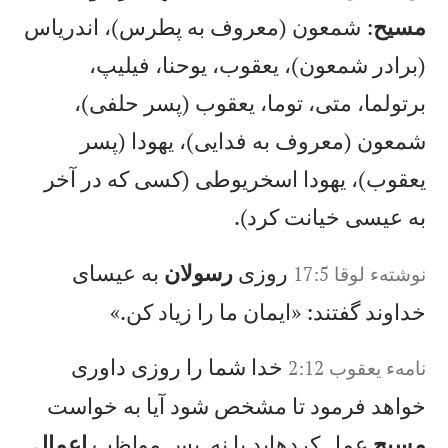
مسيح
: شمعون (معروف به پطرس)، اندرياس
(برادر شمعون)، يعقوب، يوحنا، فيليپ،
برتولما، متی، توما، يعقوب (پسر حلفی)،
شمعون (معروف به فدايی)، يهودا (پسر
يعقوب)، يهودا اسخريوطی (كسی كه در آخر
به عيسی خيانت كرد).
روزی
رسولان
به عيسای
نوشته‌ء لوقا 17:5
خداوند گفتند: «ايمان ما را زياد كن.»
خدا شما را روزی داوری
نامهء يعقوب‌ 2:12
خواهد فرمود تا مشخص شود آيا به خواست
مسيح
عمل كردهايد يا نه. پس مواظب
اعمال