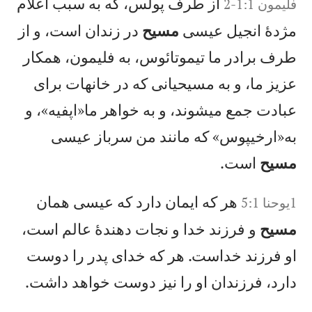
از طرف پولس، كه به سبب اعلام
فليمون 1:1-2
مژدهٔ انجيل عيسی
مسيح
در زندان است، و از
طرف برادر ما تيموتائوس، به فليمون، همكار
عزيز ما، و به مسيحيانی كه در خانهات برای
عبادت جمع میشوند، و به خواهر ما«اپفيه»، و
به«ارخيپوس» كه مانند من سرباز عيسی
مسيح
است.
هر كه ايمان دارد كه عيسی همان
1يوحنا 5:1
مسيح
و فرزند خدا و نجات دهندهٔ عالم است،
او فرزند خداست. هر كه خدای پدر را دوست
دارد، فرزندان او را نيز دوست خواهد داشت.