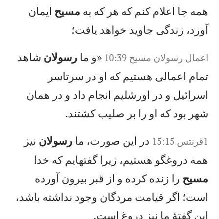
همه جا اعلام كنم كه هر كه به
مسيح
ايمان
آورد، زندگی جاويد خواهد يافت؛
«و ما
رسولان
شاهد
اعمال‌ رسولان‌ مسيح‌‌ 10:39
تمام اعمالی هستيم كه او در سرتاسر
اسرائيل و در اورشليم انجام داد و در همان
شهر بود كه او را بر صليب كشتند.
در اين صورت، ما
رسولان
نيز
1‏قرنتس 15:15
همه دروغگو هستيم، زيرا گفتهايم كه خدا
مسيح
را زنده كرده و از قبر بيرون آورده
است؛ اگر قيامت مردگان وجود نداشته باشد،
اين گفتهٔ ما نيز دروغ است.