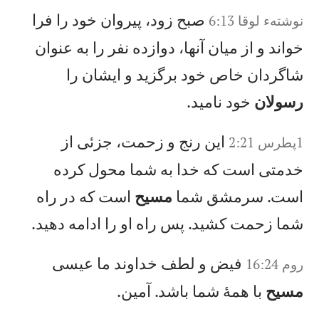
صبح زود، پيروان خود را فرا
نوشته‌ء لوقا 6:13
خواند و از ميان آنها، دوازده نفر را به عنوان
شاگردان خاص خود برگزيد و ايشان را
رسولان
خود ناميد.
اين رنج و زحمت، جزئی از
خدمتی است كه خدا به شما محول كرده
است. سرمشق شما
مسيح
است كه در راه
شما زحمت كشيد. پس راه او را ادامه دهيد.
فيض و لطف خداوند ما عيسی
روم 16:24
مسيح
با همهٔ شما باشد. آمين.