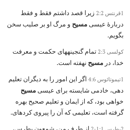
زيرا قصد داشتم فقط و فقط
1‏قرنتس 2:2
دربارهٔ عيسی
مسيح
و مرگ او بر صليب سخن
بگويم.
تمام گنجينههای حكمت و معرفت
کولسی 2:3
خدا، در
مسيح
نهفته است.
اگر اين امور را به ديگران تعليم
1تيموتائوس 4:6
دهی، خادمی شايسته برای عيسی
مسيح
خواهی بود، كه از ايمان و تعليم صحيح بهره
گرفته است، تعليمی كه آن را پيروی كردهای.
از طرف من، شمعون پطرس،
2پطرس 1:1-2