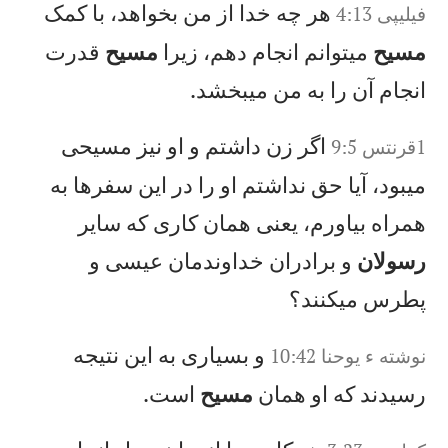
هر چه خدا از من بخواهد، با كمک
فيليپی 4:13
مسيح
میتوانم انجام دهم، زيرا
مسيح
قدرت
انجام آن را به من میبخشد.
اگر زن داشتم و او نيز مسيحی
1‏قرنتس 9:5
میبود، آيا حق نداشتم او را در اين سفرها به
همراه بياورم، يعنی همان كاری كه ساير
رسولان
و برادران خداوندمان عيسی و
پطرس میكنند؟
و بسياری به اين نتيجه
نوشته‌ ء يوحنا 10:42
رسيدند كه او همان
مسيح
است.