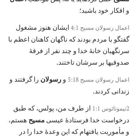
و افكار خود باشيد؛
ايشان هنوز مشغول
اعمال‌ رسولان‌ مسيح‌‌ 4:1
گفتگو با مردم بودند كه ناگهان كاهنان اعظم با
سرنگهبان خانهٔ خدا و چند نفر از فرقهٔ
صدوقیها بر سرشان تاختند.
و
رسولان
را گرفتند و
اعمال‌ رسولان‌ مسيح‌‌ 5:18
زندانی كردند.
از طرف من، پولس، كه طبق
2تيموتائوس 1:1
درخواست خدا فرستادهٔ عيسی
مسيح
هستم،
و مأموريت يافتهام كه اين وعدهٔ خدا را در