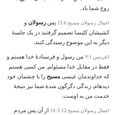
روح شما باد.
پس
رسولان
و
اعمال‌ رسولان‌ مسيح‌‌ 15:6
كشيشان كليسا تصميم گرفتند در يک جلسهٔ
ديگر به اين موضوع رسيدگی كنند.
من رسول و فرستادهٔ خدا هستم و
1‏قرنتس 9:1
فقط در مقابل خدا مسئولم. من كسی هستم
كه خداوندمان عيسی
مسيح
را با چشمان خود
ديدهام. زندگی دگرگون شدهٔ شما نيز نتيجهٔ
خدمت من به اوست.
از آن پس مردم
اعمال‌ رسولان‌ مسيح‌‌ 5:12-14