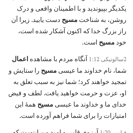
يكديگر بپيونديد و با اطمينان واقعی و درک
روشن، به شناخت
مسيح
دست يابيد. زيرا آن
راز بزرگ خدا كه اكنون آشكار شده است،
خود
مسيح
است.
آنگاه مردم با مشاهده
اعمال
2سالونيکی 1:12
شما، نام خداوند ما عيسی
مسيح
را ستايش و
تمجيد خواهند كرد؛ شما نيز به سبب تعلق به
او، عزت و حرمت خواهيد يافت. لطف و فيض
خدای ما و خداوند ما عيسی
مسيح
همهٔ اين
امتيازات را برای شما فراهم آورده است.
آرزوی قلبی و اميد من اينست كه
فيليپی 1:20