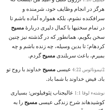
هرگز در انجام وظايف خود، شرمنده و
سرافكنده نشوم، بلكه همواره آماده باشم تا
در تمام سختيها با كمال دليری دربارهٔ
مسيح
سخن بگويم، همانطور كه در گذشته نيز چنين
كردهام؛ تا بدين وسيله، چه زنده باشم و چه
بميرم، باعث سربلندی
مسيح
گردم.
عيسی
مسيح
خداوند با روح تو
2تيموتائوس 4:22
باد. فيض خداوند با شما باد.
عاليجناب تِئوفيلوس: بسياری
نوشته‌ء لوقا 1:1
كوشيدهاند شرح زندگی عيسی
مسيح
را به