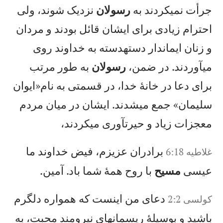
جرأت نمیكردند به
رسولان
نزديک شوند، ولی
احترام زيادی برای ايشان قائل بودند و مردان
و زنان ايماندار دستهدسته به خداوند روی
میآوردند. در ضمن،
رسولان
به طور مرتب
برای دعا در خانهٔ خدا، در قسمتی به نام«ايوان
سليمان» جمع میشدند. ايشان در ميان مردم
معجزات زياد و حيرتآوری میكردند،
برادران عزيزم، فيض خداوند ما
غلاطيه 6:18
عيسی
مسيح
با روح همهٔ شما باد. آمين.
دعای من اينست كه همواره دلگرم
کولسی 2:2
باشيد و بوسيلهٔ ريسمانهای نيرومند محبت، به