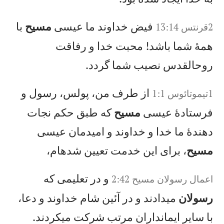
فيض خداوند ما عيسی
مسيح
با
2‏قرنتس 13:14
همهٔ شما باشد! محبت خدا و رفاقت
روحالقدس نصيب شما گردد.
از طرف من، پولس، رسول و
1تيموتائوس 1:1
فرستادهٔ عيسی
مسيح
كه طبق حكم نجات
دهندهٔ ما خدا و خداوند و اميدمان عيسی
مسيح
، برای اين خدمت تعيين شدهام،
و در تعليمی كه
اعمال‌ رسولان‌ مسيح‌‌ 2:42
رسولان
میدادند و در آئين شام خداوند و دعا،
با ساير ايمانداران مرتب شركت میكردند.