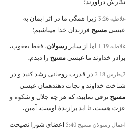
نگارش درآورند؛
زيرا همگی ما در اثر ايمان به
غلاطيه 3:26
عيسی
مسيح
فرزندان خدا میباشيم؛
اما از ساير
رسولان
، فقط يعقوب،
غلاطيه 1:19
برادر خداوند ما عيسی
مسيح
را ديدم.
در قدرت روحانی رشد كنيد و در
2پطرس 3:18
شناخت خداوند و نجات دهندهمان عيسی
مسيح
ترقی نماييد، كه هر چه جلال و شكوه و
عزت هست، تا ابد برازندهٔ اوست. آمين.
اعضای شورا نصيحت
اعمال‌ رسولان‌ مسيح‌‌ 5:40