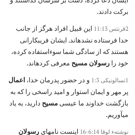
بركت دادند.
اين قبيل افراد هرگز از جانب
2‏قرنتس 11:13
خدا فرستاده نشدهاند. ايشان فريبكارانی
هستند كه از سادگی شما سوءاستفاده كرده،
خود را
رسولان مسيح
معرفی كردهاند.
و در حضور پدرمان خدا،
اعمال
1تسالونيکی 1:3
پر مهر و ايمان استوار و اميد راسخی را كه به
بازگشت خداوند ما عيسی
مسيح
داريد، به ياد
میآوريم.
اينست نامهای
رسولان
نوشته‌ء لوقا 6:14-16