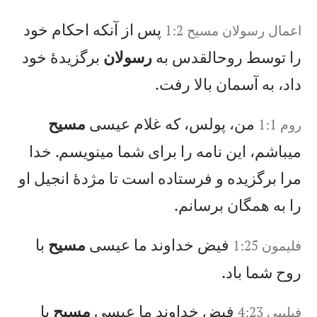
پس از آنكه احكام خود
اعمال‌ رسولان‌ مسيح‌‌ 1:2
را توسط روحالقدس به
رسولان
برگزيدهٔ خود
داد، به آسمان بالا رفت.
من، پولس، كه غلام عيسی
مسيح
روم 1:1
میباشم، اين نامه را برای شما مینويسم. خدا
مرا برگزيده و فرستاده است تا مژدهٔ انجيل او
را به همگان برسانم.
فيض خداوند ما عيسی
مسيح
با
فليمون 1:25
روح شما باد.
فيض خداوند ما عيسی
مسيح
با
فيليپی 4:23