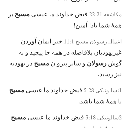
فيض خداوند ما عيسی
مسيح
بر
مکاشفه 22:21
همهٔ شما باد! آمين!
خبر ايمان آوردن
اعمال‌ رسولان‌ مسيح‌‌ 11:1
غيريهوديان بلافاصله در همه جا پيچيد و به
گوش
رسولان
و ساير پيروان
مسيح
در يهوديه
نيز رسيد.
فيض خداوند ما عيسی
مسيح
1تسالونيکی 5:28
با همهٔ شما باشد.
فيض خداوند ما عيسی
مسيح
2سالونيکی 3:18