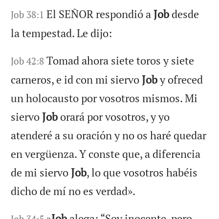
El SEÑOR respondió a
Job
desde
Job 38:1
la tempestad. Le dijo:
Tomad ahora siete toros y siete
Job 42:8
carneros, e id con mi siervo
Job
y ofreced
un holocausto por vosotros mismos. Mi
siervo
Job
orará por vosotros, y yo
atenderé a su oración y no os haré quedar
en vergüenza. Y conste que, a diferencia
de mi siervo
Job
, lo que vosotros habéis
dicho de mí no es verdad».
»
Job
alega: “Soy inocente, pero
Job 34:5