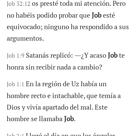
os presté toda mi atención. Pero
Job 32:12
no habéis podido probar que
Job
esté
equivocado; ninguno ha respondido a sus
argumentos.
Satanás replicó: ―¿Y acaso
Job
te
Job 1:9
honra sin recibir nada a cambio?
En la región de Uz había un
Job 1:1
hombre recto e intachable, que temía a
Dios y vivía apartado del mal. Este
hombre se llamaba
Job
.
Llegó el día en que los ángeles
Job 2:1