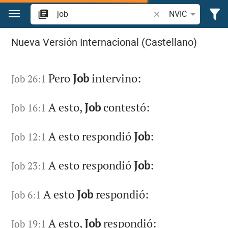
Ir a un contenido
Buscar versículo bíbl
NVIC
Búsqueda "job" en la Biblia
Nueva Versión Internacional (Castellano)
Pero
Job
intervino:
Job 26:1
A esto,
Job
contestó:
Job 16:1
A esto respondió
Job
:
Job 12:1
A esto respondió
Job
:
Job 23:1
A esto
Job
respondió:
Job 6:1
A esto,
Job
respondió:
Job 19:1