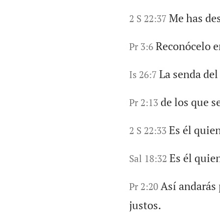
Me has de
2 S 22:37
Reconócelo en
Pr 3:6
La senda del 
Is 26:7
de los que s
Pr 2:13
Es él quie
2 S 22:33
Es él quie
Sal 18:32
Así andarás 
Pr 2:20
justos.