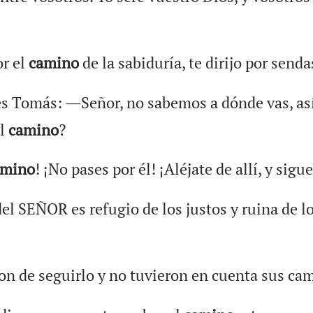
or el
camino
de la sabiduría, te dirijo por senda
es Tomás: ―Señor, no sabemos a dónde vas, as
el
camino
?
amino
! ¡No pases por él! ¡Aléjate de allí, y sigu
el SEÑOR es refugio de los justos y ruina de l
on de seguirlo y no tuvieron en cuenta sus ca