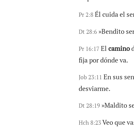
Él cuida el s
Pr 2:8
»Bendito ser
Dt 28:6
El
camino
d
Pr 16:17
fija por dónde va.
En sus sen
Job 23:11
desviarme.
»Maldito se
Dt 28:19
Veo que v
Hch 8:23