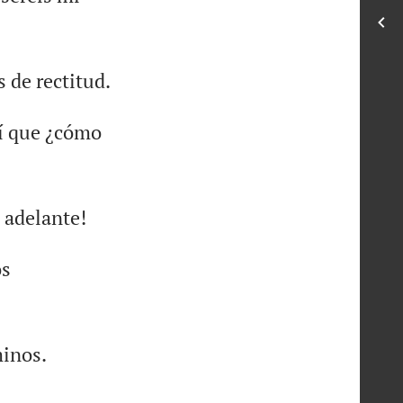
s de rectitud.
í que ¿cómo
e adelante!
os
minos.