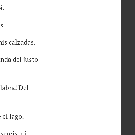
á.
s.
is calzadas.
enda del justo
labra! Del
 el lago.
 seréis mi