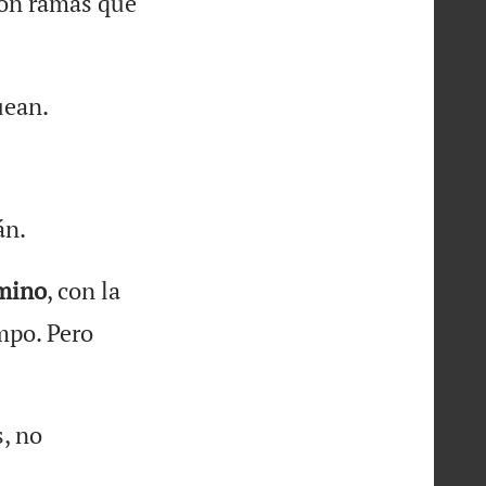
ron ramas que
uean.
án.
mino
, con la
mpo. Pero
, no