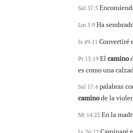
Encomiend
Sal 37:5
Ha sembrado
Lm 3:9
Convertiré 
Is 49:11
El
camino
d
Pr 15:19
es como una calzad
palabras co
Sal 17:4
camino
de la viole
En la madr
Mt 14:25
Caminaré en
Lv 26:12