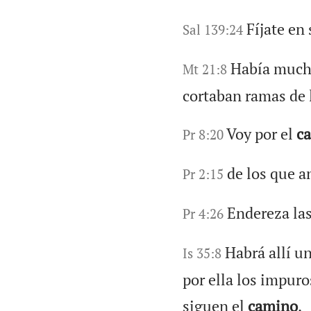
Fíjate en
Sal 139:24
Había mucha
Mt 21:8
cortaban ramas de l
Voy por el
c
Pr 8:20
de los que a
Pr 2:15
Endereza las
Pr 4:26
Habrá allí u
Is 35:8
por ella los impuros
siguen el
camino
.