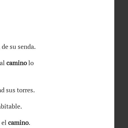
n de su senda.
mal
camino
lo
d sus torres.
bitable.
 el
camino
.