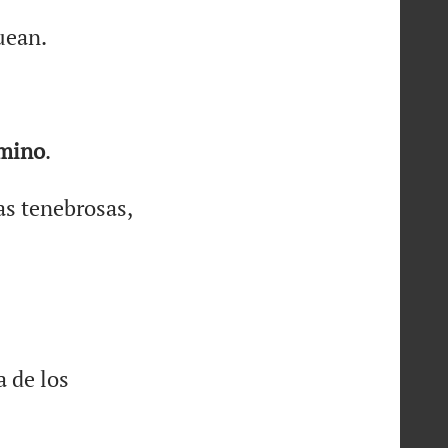
uean.
mino
.
as tenebrosas,
a de los