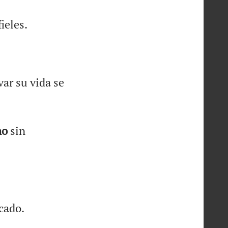
ieles.
var su vida se
no
sin
cado.