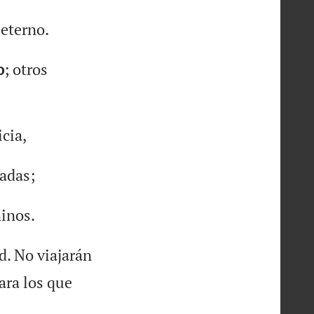
eterno.
o
; otros
icia,
iadas;
inos.
d. No viajarán
para los que