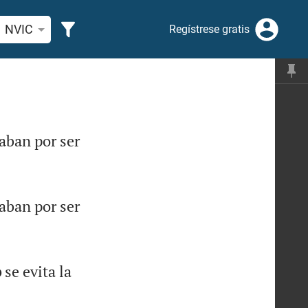
car versículo bíblico o palabra
NVIC
Regístrese gratis
aban por ser
aban por ser
o
se evita la