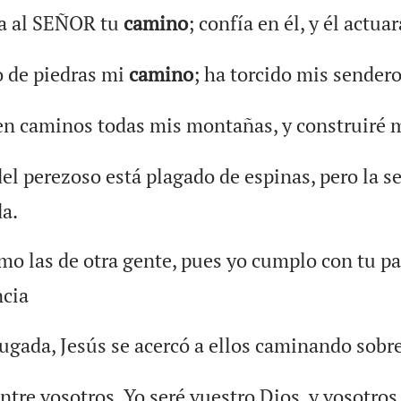
a al SEÑOR tu
camino
; confía en él, y él actuar
 de piedras mi
camino
; ha torcido mis sendero
en caminos todas mis montañas, y construiré m
el perezoso está plagado de espinas, pero la s
a.
mo las de otra gente, pues yo cumplo con tu pa
ncia
ugada, Jesús se acercó a ellos caminando sobre
tre vosotros. Yo seré vuestro Dios, y vosotros