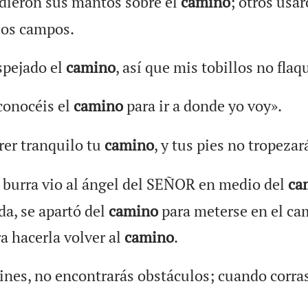
ieron sus mantos sobre el
camino
; otros usa
los campos.
spejado el
camino
, así que mis tobillos no flaq
conocéis el
camino
para ir a donde yo voy».
rer tranquilo tu
camino
, y tus pies no tropezar
 burra vio al ángel del SEÑOR en medio del
ca
a, se apartó del
camino
para meterse en el ca
a hacerla volver al
camino
.
nes, no encontrarás obstáculos; cuando corras