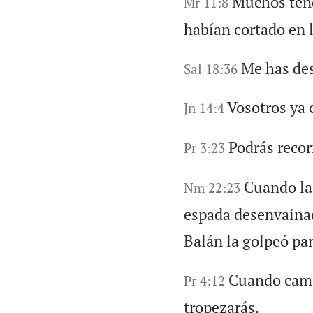
Muchos tend
Mr 11:8
habían cortado en 
Me has de
Sal 18:36
Vosotros ya 
Jn 14:4
Podrás recor
Pr 3:23
Cuando la
Nm 22:23
espada desenvainad
Balán la golpeó par
Cuando cami
Pr 4:12
tropezarás.