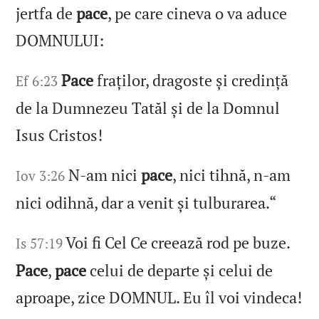
jertfa de
pace
, pe care cineva o va aduce
DOMNULUI:
Pace
fraților, dragoste și credință
Ef 6:23
de la Dumnezeu Tatăl și de la Domnul
Isus Cristos!
N‑am nici
pace
, nici tihnă, n‑am
Iov 3:26
nici odihnă, dar a venit și tulburarea.“
Voi fi Cel Ce creează rod pe buze.
Is 57:19
Pace
,
pace
celui de departe și celui de
aproape, zice DOMNUL. Eu îl voi vindeca!