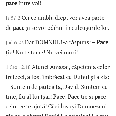
pace
între voi!
Cei ce umblă drept vor avea parte
Is 57:2
de
pace
și se vor odihni în culcușurile lor.
Dar DOMNUL i‑a răspuns: –
Pace
Jud 6:23
ție! Nu te teme! Nu vei muri!
Atunci Amasai, căpetenia celor
1 Cro 12:18
treizeci, a fost îmbrăcat cu Duhul și a zis:
– Suntem de partea ta, David! Suntem cu
tine, fiu al lui Ișai!
Pace
!
Pace
ție și
pace
celor ce te ajută! Căci Însuși Dumnezeul