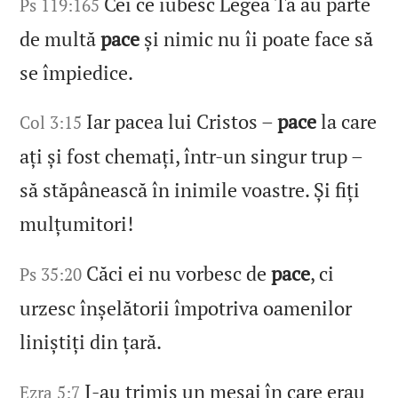
Cei ce iubesc Legea Ta au parte
Ps 119:165
de multă
pace
și nimic nu îi poate face să
se împiedice.
Iar pacea lui Cristos –
pace
la care
Col 3:15
ați și fost chemați, într‑un singur trup –
să stăpânească în inimile voastre. Și fiți
mulțumitori!
Căci ei nu vorbesc de
pace
, ci
Ps 35:20
urzesc înșelătorii împotriva oamenilor
liniștiți din țară.
I‑au trimis un mesaj în care erau
Ezra 5:7