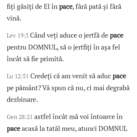
fiți găsiți de El în
pace
, fără pată și fără
vină.
Când veți aduce o jertfă de
pace
Lev 19:5
pentru DOMNUL, să o jertfiți în așa fel
încât să fie primită.
Credeți că am venit să aduc
pace
Lu 12:51
pe pământ? Vă spun că nu, ci mai degrabă
dezbinare.
astfel încât mă voi întoarce în
Gen 28:21
pace
acasă la tatăl meu, atunci DOMNUL