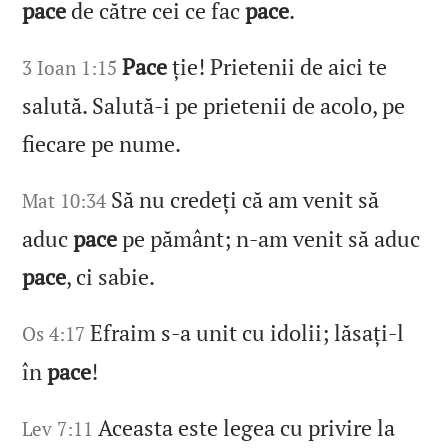
pace
de către cei ce fac
pace
.
Pace
ție! Prietenii de aici te
3 Ioan 1:15
salută. Salută‑i pe prietenii de acolo, pe
fiecare pe nume.
Să nu credeți că am venit să
Mat 10:34
aduc
pace
pe pământ; n‑am venit să aduc
pace
, ci sabie.
Efraim s‑a unit cu idolii; lăsați‑l
Os 4:17
în
pace
!
Aceasta este legea cu privire la
Lev 7:11