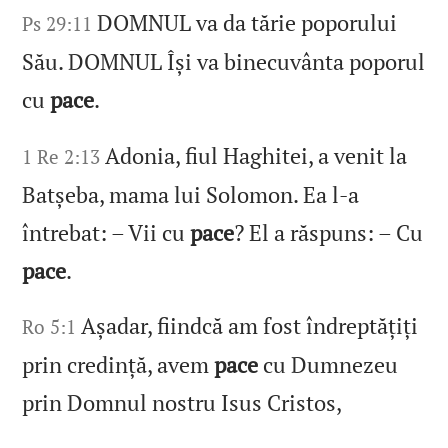
DOMNUL va da tărie poporului
Ps 29:11
Său. DOMNUL Își va binecuvânta poporul
cu
pace
.
Adonia, fiul Haghitei, a venit la
1 Re 2:13
Batșeba, mama lui Solomon. Ea l‑a
întrebat: – Vii cu
pace
? El a răspuns: – Cu
pace
.
Așadar, fiindcă am fost îndreptățiți
Ro 5:1
prin credință, avem
pace
cu Dumnezeu
prin Domnul nostru Isus Cristos,