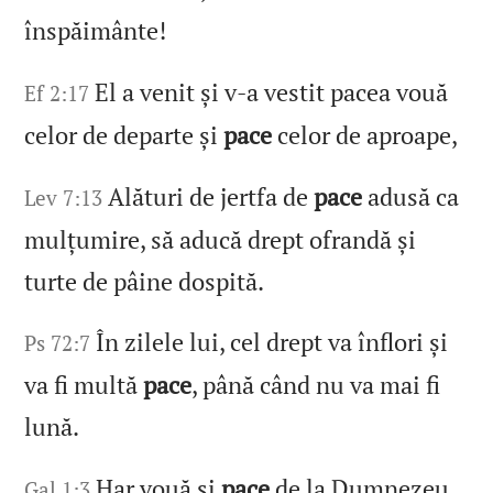
înspăimânte!
El a venit și v‑a vestit pacea vouă
Ef 2:17
celor de departe și
pace
celor de aproape,
Alături de jertfa de
pace
adusă ca
Lev 7:13
mulțumire, să aducă drept ofrandă și
turte de pâine dospită.
În zilele lui, cel drept va înflori și
Ps 72:7
va fi multă
pace
, până când nu va mai fi
lună.
Har vouă și
pace
de la Dumnezeu,
Gal 1:3