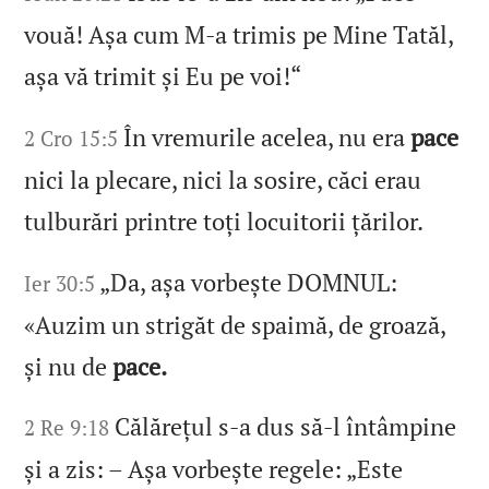
vouă! Așa cum M‑a trimis pe Mine Tatăl,
așa vă trimit și Eu pe voi!“
În vremurile acelea, nu era
pace
2 Cro 15:5
nici la plecare, nici la sosire, căci erau
tulburări printre toți locuitorii țărilor.
„Da, așa vorbește DOMNUL:
Ier 30:5
«Auzim un strigăt de spaimă, de groază,
și nu de
pace.
Călărețul s‑a dus să‑l întâmpine
2 Re 9:18
și a zis: – Așa vorbește regele: „Este