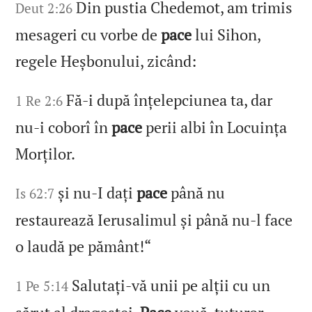
Din pustia Chedemot, am trimis
Deut 2:26
mesageri cu vorbe de
pace
lui Sihon,
regele Heșbonului, zicând:
Fă‑i după înțelepciunea ta, dar
1 Re 2:6
nu‑i coborî în
pace
perii albi în Locuința
Morților.
și nu‑I dați
pace
până nu
Is 62:7
restaurează Ierusalimul și până nu‑l face
o laudă pe pământ!“
Salutați‑vă unii pe alții cu un
1 Pe 5:14