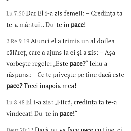
Dar El i‑a zis femeii: – Credința ta
Lu 7:50
te‑a mântuit. Du‑te în
pace
!
Atunci el a trimis un al doilea
2 Re 9:19
călăreț, care a ajuns la ei și a zis: – Așa
vorbește regele: „Este
pace?
“ Iehu a
răspuns: – Ce te privește pe tine dacă este
pace?
Treci înapoia mea!
El i‑a zis: „Fiică, credința ta te‑a
Lu 8:48
vindecat! Du‑te în
pace!
“
Dacă nu va face
pace
cu tine, ci
Deut 20:12