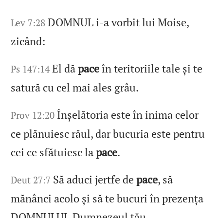
DOMNUL i‑a vorbit lui Moise,
Lev 7:28
zicând:
El dă
pace
în teritoriile tale și te
Ps 147:14
satură cu cel mai ales grâu.
Înșelătoria este în inima celor
Prov 12:20
ce plănuiesc răul, dar bucuria este pentru
cei ce sfătuiesc la
pace
.
Să aduci jertfe de
pace
, să
Deut 27:7
mănânci acolo și să te bucuri în prezența
DOMNULUI, Dumnezeul tău.