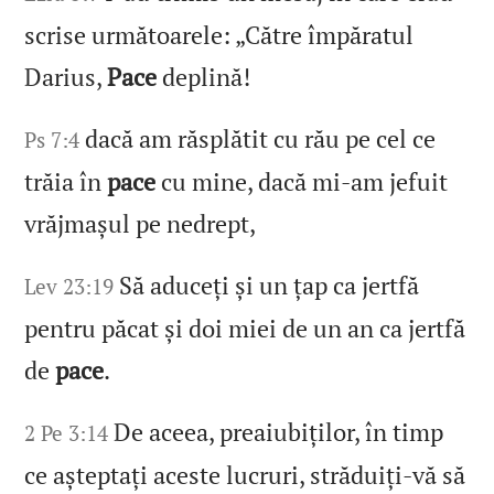
scrise următoarele: „Către împăratul
Darius,
Pace
deplină!
dacă am răsplătit cu rău pe cel ce
Ps 7:4
trăia în
pace
cu mine, dacă mi‑am jefuit
vrăjmașul pe nedrept,
Să aduceți și un țap ca jertfă
Lev 23:19
pentru păcat și doi miei de un an ca jertfă
de
pace
.
De aceea, preaiubiților, în timp
2 Pe 3:14
ce așteptați aceste lucruri, străduiți‑vă să