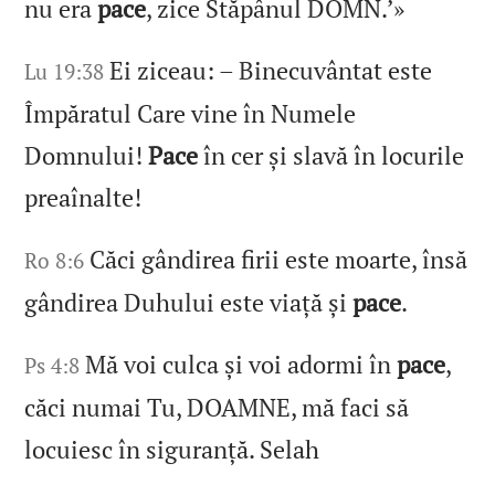
nu era
pace
, zice Stăpânul DOMN.’»
Ei ziceau: – Binecuvântat este
Lu 19:38
Împăratul Care vine în Numele
Domnului!
Pace
în cer și slavă în locurile
preaînalte!
Căci gândirea firii este moarte, însă
Ro 8:6
gândirea Duhului este viață și
pace
.
Mă voi culca și voi adormi în
pace
,
Ps 4:8
căci numai Tu, DOAMNE, mă faci să
locuiesc în siguranță. Selah