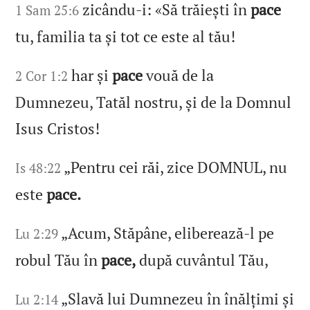
zicându‑i: «Să trăiești în
pace
1 Sam 25:6
tu, familia ta și tot ce este al tău!
har și
pace
vouă de la
2 Cor 1:2
Dumnezeu, Tatăl nostru, și de la Domnul
Isus Cristos!
„Pentru cei răi, zice DOMNUL, nu
Is 48:22
este
pace.
„Acum, Stăpâne, eliberează‑l pe
Lu 2:29
robul Tău în
pace,
după cuvântul Tău,
„Slavă lui Dumnezeu în înălțimi și
Lu 2:14