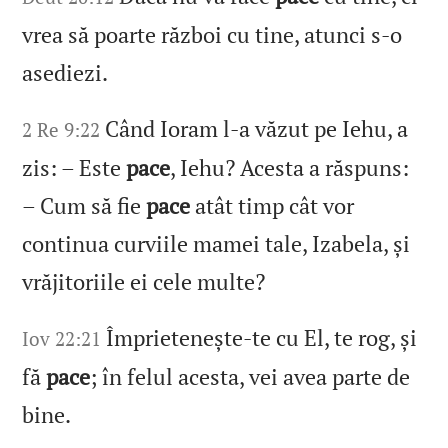
vrea să poarte război cu tine, atunci s‑o
asediezi.
Când Ioram l‑a văzut pe Iehu, a
2 Re 9:22
zis: – Este
pace
, Iehu? Acesta a răspuns:
– Cum să fie
pace
atât timp cât vor
continua curviile mamei tale, Izabela, și
vrăjitoriile ei cele multe?
Împrietenește‑te cu El, te rog, și
Iov 22:21
fă
pace
; în felul acesta, vei avea parte de
bine.