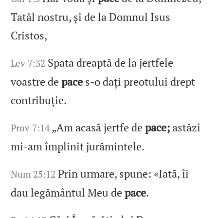
Tatăl nostru, și de la Domnul Isus
Cristos,
Spata dreaptă de la jertfele
Lev 7:32
voastre de
pace
s‑o dați preotului drept
contribuție.
„Am acasă jertfe de
pace;
astăzi
Prov 7:14
mi‑am împlinit jurămintele.
Prin urmare, spune: «Iată, îi
Num 25:12
dau legământul Meu de
pace
.