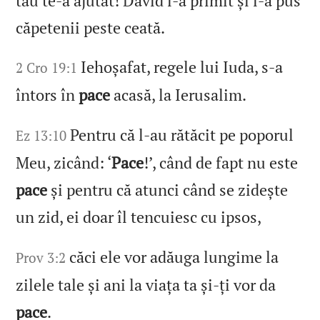
tău te‑a ajutat! David i‑a primit și i‑a pus
căpetenii peste ceată.
Iehoșafat, regele lui Iuda, s‑a
2 Cro 19:1
întors în
pace
acasă, la Ierusalim.
Pentru că l‑au rătăcit pe poporul
Ez 13:10
Meu, zicând: ‘
Pace
!’, când de fapt nu este
pace
și pentru că atunci când se zidește
un zid, ei doar îl tencuiesc cu ipsos,
căci ele vor adăuga lungime la
Prov 3:2
zilele tale și ani la viața ta și‑ți vor da
pace
.