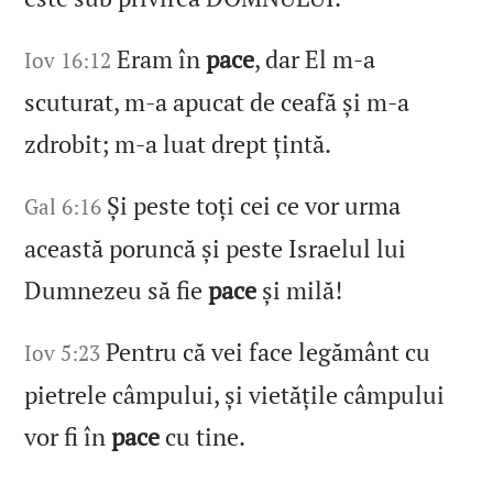
Eram în
pace
, dar El m‑a
Iov 16:12
scuturat, m‑a apucat de ceafă și m‑a
zdrobit; m‑a luat drept țintă.
Și peste toți cei ce vor urma
Gal 6:16
această poruncă și peste Israelul lui
Dumnezeu să fie
pace
și milă!
Pentru că vei face legământ cu
Iov 5:23
pietrele câmpului, și vietățile câmpului
vor fi în
pace
cu tine.