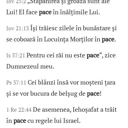
„Stăpânirea și groaza sunt ale
Iov 25:2
Lui! El face
pace
în înălțimile Lui.
Își trăiesc zilele în bunăstare și
Iov 21:13
se coboară în Locuința Morților în
pace
.
Pentru cei răi nu este
pace
“, zice
Is 57:21
Dumnezeul meu.
Cei blânzi însă vor moșteni țara
Ps 37:11
și se vor bucura de belșug de
pace
!
De asemenea, Iehoșafat a trăit
1 Re 22:44
în
pace
cu regele lui Israel.