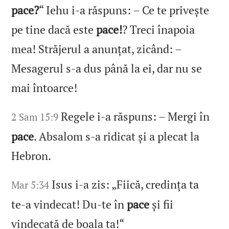
pace?
“ Iehu i‑a răspuns: – Ce te privește
pe tine dacă este
pace!
? Treci înapoia
mea! Străjerul a anunțat, zicând: –
Mesagerul s‑a dus până la ei, dar nu se
mai întoarce!
Regele i‑a răspuns: – Mergi în
2 Sam 15:9
pace
. Absalom s‑a ridicat și a plecat la
Hebron.
Isus i‑a zis: „Fiică, credința ta
Mar 5:34
te‑a vindecat! Du‑te în
pace
și fii
vindecată de boala ta!“