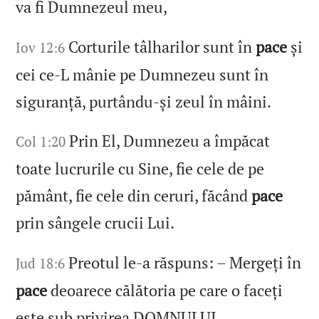
va fi Dumnezeul meu,
Corturile tâlharilor sunt în
pace
și
Iov 12:6
cei ce‑L mânie pe Dumnezeu sunt în
siguranță, purtându‑și zeul în mâini.
Prin El, Dumnezeu a împăcat
Col 1:20
toate lucrurile cu Sine, fie cele de pe
pământ, fie cele din ceruri, făcând
pace
prin sângele crucii Lui.
Preotul le‑a răspuns: – Mergeți în
Jud 18:6
pace
deoarece călătoria pe care o faceți
este sub privirea DOMNULUI.