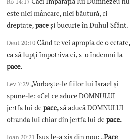
Căci Împărăția lui Dumnezeu nu
Ro 14:17
este nici mâncare, nici băutură, ci
dreptate,
pace
și bucurie în Duhul Sfânt.
Când te vei apropia de o cetate,
Deut 20:10
ca să lupți împotriva ei, s‑o îndemni la
pace
.
„Vorbește‑le fiilor lui Israel și
Lev 7:29
spune‑le: «Cel ce aduce DOMNULUI
jertfa lui de
pace,
să aducă DOMNULUI
ofranda lui chiar din jertfa lui de
pace.
Isus le‑a zis din nou: „
Pace
Ioan 20:21