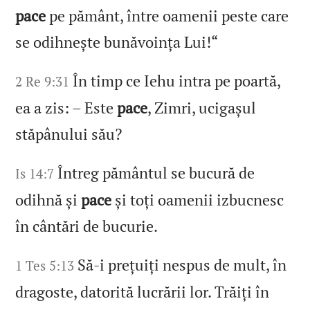
pace
pe pământ, între oamenii peste care
se odihnește bunăvoința Lui!“
În timp ce Iehu intra pe poartă,
2 Re 9:31
ea a zis: – Este
pace
, Zimri, ucigașul
stăpânului său?
Întreg pământul se bucură de
Is 14:7
odihnă și
pace
și toți oamenii izbucnesc
în cântări de bucurie.
Să‑i prețuiți nespus de mult, în
1 Tes 5:13
dragoste, datorită lucrării lor. Trăiți în