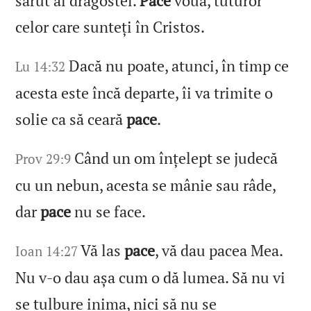
sărut al dragostei.
Pace
vouă, tuturor
celor care sunteți în Cristos.
Dacă nu poate, atunci, în timp ce
Lu 14:32
acesta este încă departe, îi va trimite o
solie ca să ceară
pace
.
Când un om înțelept se judecă
Prov 29:9
cu un nebun, acesta se mânie sau râde,
dar
pace
nu se face.
Vă las
pace
, vă dau pacea Mea.
Ioan 14:27
Nu v‑o dau așa cum o dă lumea. Să nu vi
se tulbure inima, nici să nu se