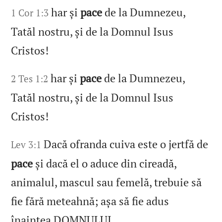
har și
pace
de la Dumnezeu,
1 Cor 1:3
Tatăl nostru, și de la Domnul Isus
Cristos!
har și
pace
de la Dumnezeu,
2 Tes 1:2
Tatăl nostru, și de la Domnul Isus
Cristos!
Dacă ofranda cuiva este o jertfă de
Lev 3:1
pace
și dacă el o aduce din cireadă,
animalul, mascul sau femelă, trebuie să
fie fără meteahnă; așa să fie adus
înaintea DOMNULUI.