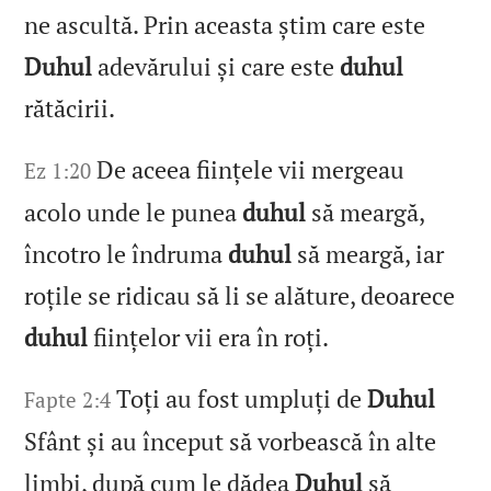
ne ascultă. Prin aceasta știm care este
Duhul
adevărului și care este
duhul
rătăcirii.
De aceea ființele vii mergeau
Ez 1:20
acolo unde le punea
duhul
să meargă,
încotro le îndruma
duhul
să meargă, iar
roțile se ridicau să li se alăture, deoarece
duhul
ființelor vii era în roți.
Toți au fost umpluți de
Duhul
Fapte 2:4
Sfânt și au început să vorbească în alte
limbi, după cum le dădea
Duhul
să