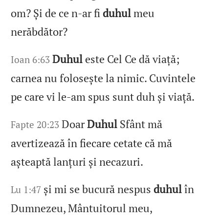
om? Și de ce n‑ar fi
duhul
meu
nerăbdător?
Duhul
este Cel Ce dă viață;
Ioan 6:63
carnea nu folosește la nimic. Cuvintele
pe care vi le‑am spus sunt duh și viață.
Doar
Duhul
Sfânt mă
Fapte 20:23
avertizează în fiecare cetate că mă
așteaptă lanțuri și necazuri.
și mi se bucură nespus
duhul
în
Lu 1:47
Dumnezeu, Mântuitorul meu,