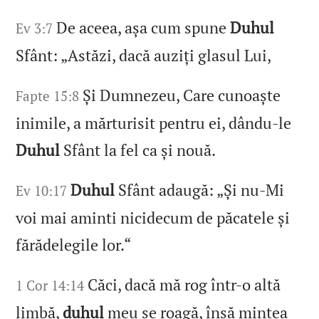
De aceea, așa cum spune
Duhul
Ev 3:7
Sfânt: „Astăzi, dacă auziți glasul Lui,
Și Dumnezeu, Care cunoaște
Fapte 15:8
inimile, a mărturisit pentru ei, dându‑le
Duhul
Sfânt la fel ca și nouă.
Duhul
Sfânt adaugă: „Și nu‑Mi
Ev 10:17
voi mai aminti nicidecum de păcatele și
fărădelegile lor.“
Căci, dacă mă rog într‑o altă
1 Cor 14:14
limbă,
duhul
meu se roagă, însă mintea