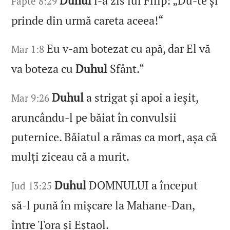
Duhul
i‑a zis lui Filip: „Du‑te și
Fapte 8:29
prinde din urmă careta aceea!“
Eu v‑am botezat cu apă, dar El vă
Mar 1:8
va boteza cu
Duhul
Sfânt.“
Duhul
a strigat și apoi a ieșit,
Mar 9:26
aruncându‑l pe băiat în convulsii
puternice. Băiatul a rămas ca mort, așa că
mulți ziceau că a murit.
Duhul
DOMNULUI a început
Jud 13:25
să‑l pună în mișcare la Mahane‑Dan,
între Țora și Eștaol.