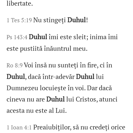
libertate.
Nu stingeți
Duhul
!
1 Tes 5:19
Duhul
îmi este sleit; inima îmi
Ps 143:4
este pustiită înăuntrul meu.
Voi însă nu sunteți în fire, ci în
Ro 8:9
Duhul
, dacă într-adevăr
Duhul
lui
Dumnezeu locuiește în voi. Dar dacă
cineva nu are
Duhul
lui Cristos, atunci
acesta nu este al Lui.
Preaiubiților, să nu credeți orice
1 Ioan 4:1