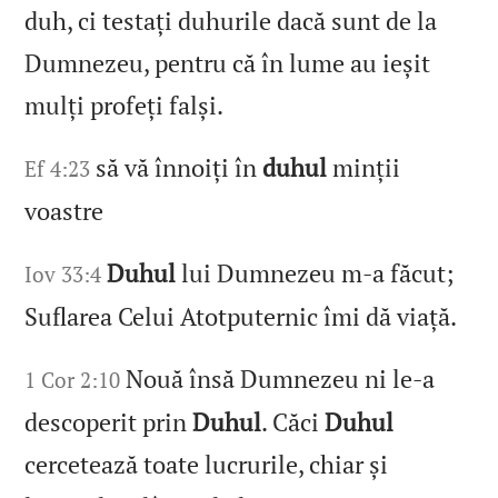
duh, ci testați duhurile dacă sunt de la
Dumnezeu, pentru că în lume au ieșit
mulți profeți falși.
să vă înnoiți în
duhul
minții
Ef 4:23
voastre
Duhul
lui Dumnezeu m‑a făcut;
Iov 33:4
Suflarea Celui Atotputernic îmi dă viață.
Nouă însă Dumnezeu ni le‑a
1 Cor 2:10
descoperit prin
Duhul
. Căci
Duhul
cercetează toate lucrurile, chiar și