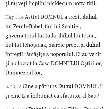
și nu veți împlini nicidecum pofta firii.
Astfel DOMNUL a trezit
duhul
Hag 1:14
lui Zerub-Babel, fiul lui Șealtiel,
guvernatorul lui Iuda,
duhul
lui Iosua,
fiul lui Iehoțadak, marele preot, și
duhul
întregii rămășițe a poporului. Ei au venit
și au lucrat la Casa DOMNULUI Oștirilor,
Dumnezeul lor,
Cine a pătruns
Duhul
DOMNULUI
Is 40:13
și cine L‑a îndrumat ca sfătuitor al Său?