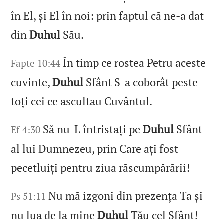
în El, și El în noi: prin faptul că ne‑a dat
din
Duhul
Său.
În timp ce rostea Petru aceste
Fapte 10:44
cuvinte,
Duhul
Sfânt S‑a coborât peste
toți cei ce ascultau Cuvântul.
Să nu‑L întristați pe
Duhul
Sfânt
Ef 4:30
al lui Dumnezeu, prin Care ați fost
pecetluiți pentru ziua răscumpărării!
Nu mă izgoni din prezența Ta și
Ps 51:11
nu lua de la mine
Duhul
Tău cel Sfânt!