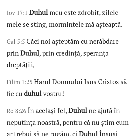
Duhul
meu este zdrobit, zilele
Iov 17:1
mele se sting, mormintele mă așteaptă.
Căci noi așteptăm cu nerăbdare
Gal 5:5
prin
Duhul
, prin credință, speranța
dreptății,
Harul Domnului Isus Cristos să
Filim 1:25
fie cu
duhul
vostru!
În același fel,
Duhul
ne ajută în
Ro 8:26
neputința noastră, pentru că nu știm cum
ar trebui să ne rugăm, ci
Duhul
Însuși