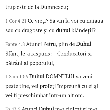
trup este de la Dumnezeu;
Ce vreți? Să vin la voi cu nuiaua
1 Cor 4:21
sau cu dragoste și cu
duhul
blândeții?
Atunci Petru, plin de
Duhul
Fapte 4:8
Sfânt, le‑a răspuns: – Conducători și
bătrâni ai poporului,
Duhul
DOMNULUI va veni
1 Sam 10:6
peste tine, vei profeți împreună cu ei și
vei fi preschimbat într‑un alt om.
Atunci
Duhul
m‑a ridicat și m‑a
Ez 43:5