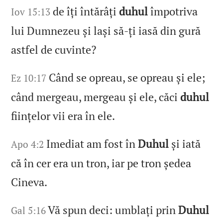
de îți întărâți
duhul
împotriva
Iov 15:13
lui Dumnezeu și lași să‑ți iasă din gură
astfel de cuvinte?
Când se opreau, se opreau și ele;
Ez 10:17
când mergeau, mergeau și ele, căci
duhul
ființelor vii era în ele.
Imediat am fost în
Duhul
și iată
Apo 4:2
că în cer era un tron, iar pe tron ședea
Cineva.
Vă spun deci: umblați prin
Duhul
Gal 5:16