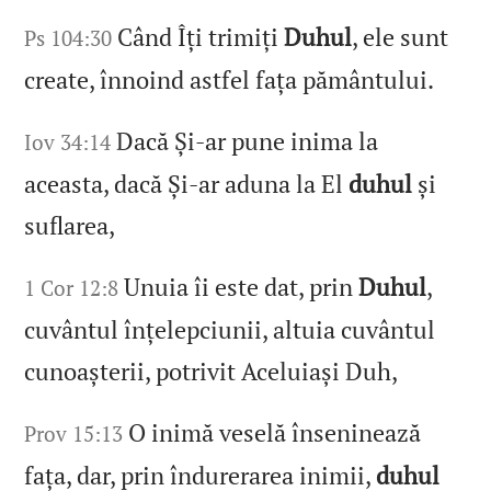
Când Îți trimiți
Duhul
, ele sunt
Ps 104:30
create, înnoind astfel fața pământului.
Dacă Și‑ar pune inima la
Iov 34:14
aceasta, dacă Și‑ar aduna la El
duhul
și
suflarea,
Unuia îi este dat, prin
Duhul
,
1 Cor 12:8
cuvântul înțelepciunii, altuia cuvântul
cunoașterii, potrivit Aceluiași Duh,
O inimă veselă înseninează
Prov 15:13
fața, dar, prin îndurerarea inimii,
duhul