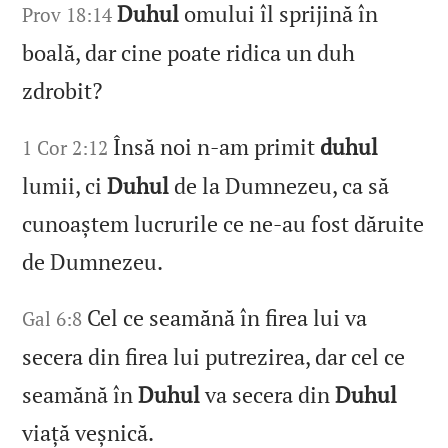
Duhul
omului îl sprijină în
Prov 18:14
boală, dar cine poate ridica un duh
zdrobit?
Însă noi n‑am primit
duhul
1 Cor 2:12
lumii, ci
Duhul
de la Dumnezeu, ca să
cunoaștem lucrurile ce ne‑au fost dăruite
de Dumnezeu.
Cel ce seamănă în firea lui va
Gal 6:8
secera din firea lui putrezirea, dar cel ce
seamănă în
Duhul
va secera din
Duhul
viață veșnică.