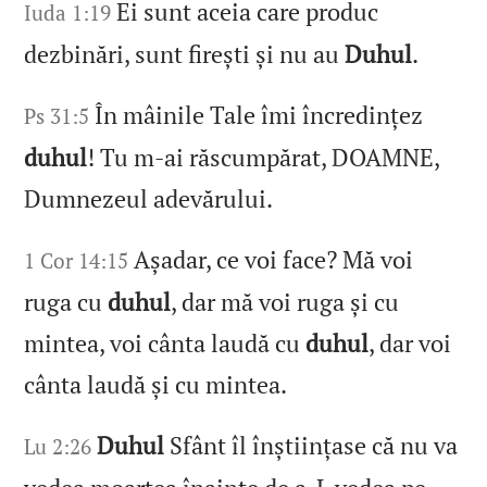
Ei sunt aceia care produc
Iuda 1:19
dezbinări, sunt firești și nu au
Duhul
.
În mâinile Tale îmi încredințez
Ps 31:5
duhul
! Tu m‑ai răscumpărat, DOAMNE,
Dumnezeul adevărului.
Așadar, ce voi face? Mă voi
1 Cor 14:15
ruga cu
duhul
, dar mă voi ruga și cu
mintea, voi cânta laudă cu
duhul
, dar voi
cânta laudă și cu mintea.
Duhul
Sfânt îl înștiințase că nu va
Lu 2:26