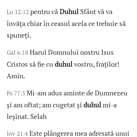
pentru că
Duhul
Sfânt vă va
Lu 12:12
învăța chiar în ceasul acela ce trebuie să
spuneți.
Harul Domnului nostru Isus
Gal 6:18
Cristos să fie cu
duhul
vostru, fraților!
Amin.
Mi‑am adus aminte de Dumnezeu
Ps 77:3
și am oftat; am cugetat și
duhul
mi‑a
leșinat. Selah
Este plângerea mea adresată unui
Iov 21:4