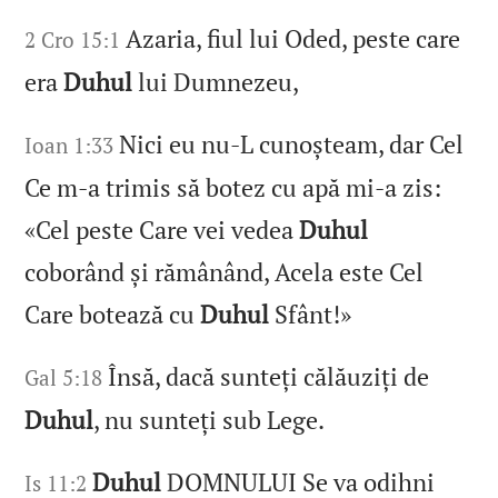
Azaria, fiul lui Oded, peste care
2 Cro 15:1
era
Duhul
lui Dumnezeu,
Nici eu nu‑L cunoșteam, dar Cel
Ioan 1:33
Ce m‑a trimis să botez cu apă mi‑a zis:
«Cel peste Care vei vedea
Duhul
coborând și rămânând, Acela este Cel
Care botează cu
Duhul
Sfânt!»
Însă, dacă sunteți călăuziți de
Gal 5:18
Duhul
, nu sunteți sub Lege.
Duhul
DOMNULUI Se va odihni
Is 11:2