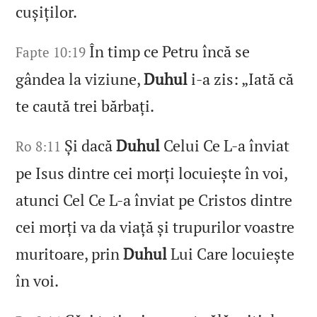
cușiților.
În timp ce Petru încă se
Fapte 10:19
gândea la viziune,
Duhul
i‑a zis: „Iată că
te caută trei bărbați.
Și dacă
Duhul
Celui Ce L‑a înviat
Ro 8:11
pe Isus dintre cei morți locuiește în voi,
atunci Cel Ce L‑a înviat pe Cristos dintre
cei morți va da viață și trupurilor voastre
muritoare, prin
Duhul
Lui Care locuiește
în voi.