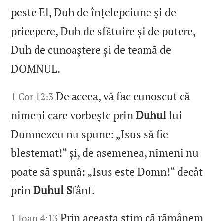
peste El, Duh de înțelepciune și de
pricepere, Duh de sfătuire și de putere,
Duh de cunoaștere și de teamă de
DOMNUL.
De aceea, vă fac cunoscut că
1 Cor 12:3
nimeni care vorbește prin
Duhul
lui
Dumnezeu nu spune: „Isus să fie
blestemat!“ și, de asemenea, nimeni nu
poate să spună: „Isus este Domn!“ decât
prin
Duhul S
fânt.
Prin aceasta știm că rămânem
1 Ioan 4:13