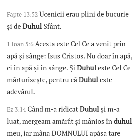
Ucenicii erau plini de bucurie
Fapte 13:52
și de
Duhul
Sfânt.
Acesta este Cel Ce a venit prin
1 Ioan 5:6
apă și sânge: Isus Cristos. Nu doar în apă,
ci în apă și în sânge. Și
Duhul
este Cel Ce
mărturisește, pentru că
Duhul
este
adevărul.
Când m‑a ridicat
Duhul
și m‑a
Ez 3:14
luat, mergeam amărât și mânios în
duhul
meu, iar mâna DOMNULUI apăsa tare