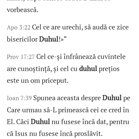
vorbească.
Cel ce are urechi, să audă ce zice
Apo 3:22
bisericilor
Duhul
!»“
Cel ce‑și înfrânează cuvintele
Prov 17:27
are cunoștință, și cel cu
duhul
prețios
este un om priceput.
Spunea aceasta despre
Duhul
pe
Ioan 7:39
Care urmau să‑L primească cei ce cred în
El. Căci
Duhul
nu fusese încă dat, pentru
că Isus nu fusese încă proslăvit.