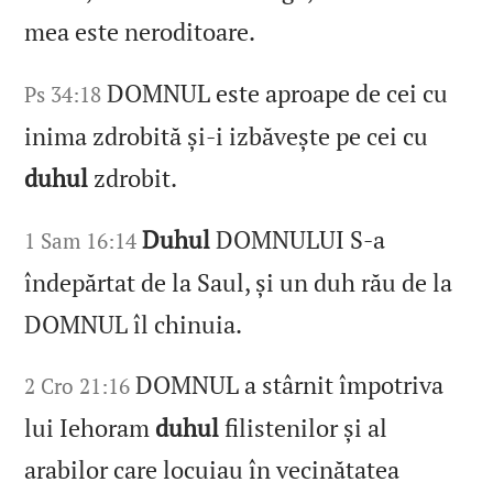
mea este neroditoare.
DOMNUL este aproape de cei cu
Ps 34:18
inima zdrobită și‑i izbăvește pe cei cu
duhul
zdrobit.
Duhul
DOMNULUI S‑a
1 Sam 16:14
îndepărtat de la Saul, și un duh rău de la
DOMNUL îl chinuia.
DOMNUL a stârnit împotriva
2 Cro 21:16
lui Iehoram
duhul
filistenilor și al
arabilor care locuiau în vecinătatea