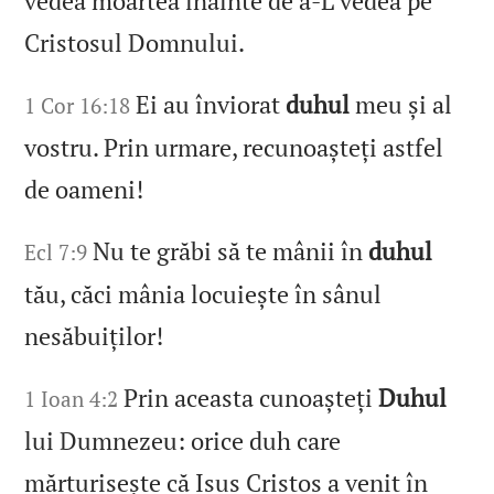
vedea moartea înainte de a‑L vedea pe
Cristosul Domnului.
Ei au înviorat
duhul
meu și al
1 Cor 16:18
vostru. Prin urmare, recunoașteți astfel
de oameni!
Nu te grăbi să te mânii în
duhul
Ecl 7:9
tău, căci mânia locuiește în sânul
nesăbuiților!
Prin aceasta cunoașteți
Duhul
1 Ioan 4:2
lui Dumnezeu: orice duh care
mărturisește că Isus Cristos a venit în