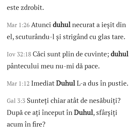
este zdrobit.
Atunci
duhul
necurat a ieșit din
Mar 1:26
el, scuturându‑l și strigând cu glas tare.
Căci sunt plin de cuvinte;
duhul
Iov 32:18
pântecului meu nu‑mi dă pace.
Imediat
Duhul
L‑a dus în pustie.
Mar 1:12
Sunteți chiar atât de nesăbuiți?
Gal 3:3
După ce ați început în
Duhul
, sfârșiți
acum în fire?