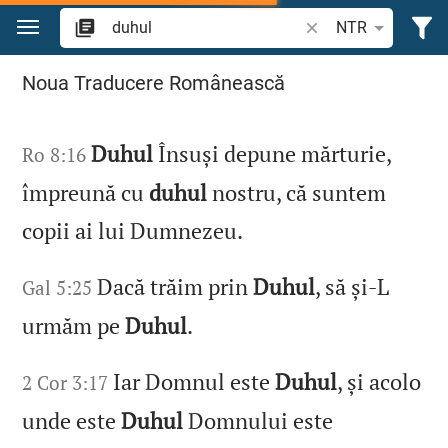
Sari la conținut
Căutați un verset bi
NTR
Căutați "duhul" în Biblie
Noua Traducere Românească
Duhul
Însuși depune mărturie,
Ro 8:16
împreună cu
duhul
nostru, că suntem
copii ai lui Dumnezeu.
Dacă trăim prin
Duhul
, să și‑L
Gal 5:25
urmăm pe
Duhul
.
Iar Domnul este
Duhul
, și acolo
2 Cor 3:17
unde este
Duhul
Domnului este