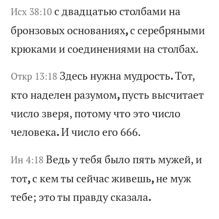
с
дв
ад
ца
ть
ю
ст
ол
ба
ми
н
а
Исх 38:10
бр
он
зо
вы
х
ос
но
ва
ни
ях
,
с
се
ре
бр
ян
ым
и
кр
юк
ам
и
и
со
ед
ин
ен
ия
ми
н
а
ст
ол
ба
х.
Зд
ес
ь
ну
жн
а
му
др
ос
ть
.
То
т,
Откр 13:18
к
то
н
ад
ел
ен
р
аз
ум
ом
,
пу
ст
ь
вы
сч
ит
ае
т
чи
сл
о
зв
ер
я,
п
от
ом
у
чт
о
эт
о
чи
сл
о
че
ло
ве
ка
.
И
чи
сл
о
ег
о 666.
Ве
дь
у
т
еб
я
бы
ло
п
ят
ь
му
же
й,
и
Ин 4:18
т
от
,
с
ке
м
ты
с
ей
ча
с
жи
ве
шь
,
не
м
уж
т
еб
е;
э
то
т
ы
пр
ав
ду
с
ка
за
ла
.