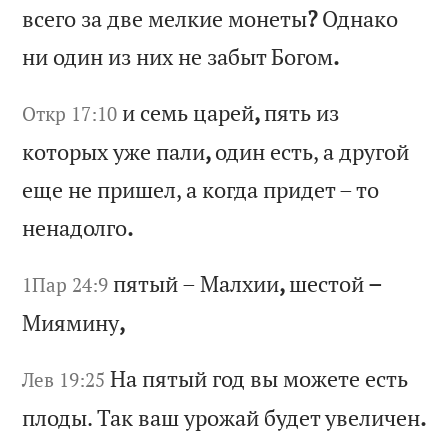
вс
ег
о
за
д
ве
м
ел
ки
е
мо
не
ты
?
Од
на
ко
н
и
од
ин
и
з
ни
х
не
з
аб
ыт
Б
ог
ом
.
и
се
мь
ц
ар
ей
,
пя
ть
и
з
Откр 17:10
ко
то
ры
х
уж
е
па
ли
,
од
ин
е
ст
ь,
а
д
ру
го
й
ещ
е
не
п
ри
ше
л,
а
к
ог
да
п
ри
де
т
–
то
н
ен
ад
ол
го
.
пя
ты
й
–
Ма
лх
ии
,
ше
ст
ой
–
1Пар 24:9
М
ия
ми
ну
,
На
п
ят
ый
г
од
в
ы
мо
же
те
е
ст
ь
Лев 19:25
пл
од
ы.
Т
ак
в
аш
у
ро
жа
й
бу
де
т
ув
ел
ич
ен
.