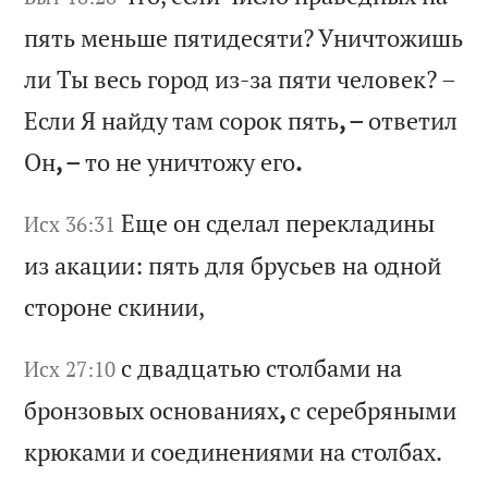
п
ят
ь
ме
нь
ше
п
ят
ид
ес
ят
и?
У
ни
чт
ож
иш
ь
ли
Т
ы
ве
сь
г
ор
од
и
з-
за
п
ят
и
че
ло
ве
к?
–
Е
сл
и
Я
на
йд
у
та
м
со
ро
к
пя
ть
, –
от
ве
ти
л
Он
, –
то
н
е
ун
ич
то
жу
е
го
.
Ещ
е
он
с
де
ла
л
пе
ре
кл
ад
ин
ы
Исх 36:31
из
а
ка
ци
и:
п
ят
ь
дл
я
бр
ус
ье
в
на
о
дн
ой
с
то
ро
не
с
ки
ни
и,
с
дв
ад
ца
ть
ю
ст
ол
ба
ми
н
а
Исх 27:10
бр
он
зо
вы
х
ос
но
ва
ни
ях
,
с
се
ре
бр
ян
ым
и
кр
юк
ам
и
и
со
ед
ин
ен
ия
ми
н
а
ст
ол
ба
х.