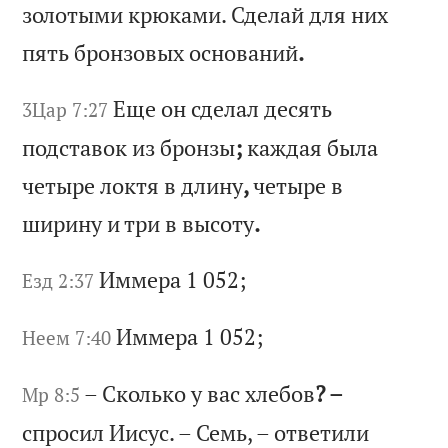
з
ол
от
ым
и
кр
юк
ам
и.
С
де
ла
й
дл
я
ни
х
пя
ть
б
ро
нз
ов
ых
о
сн
ов
ан
ий
.
Ещ
е
он
с
де
ла
л
де
ся
ть
3Цар 7:27
п
од
ст
ав
ок
и
з
бр
он
зы
;
ка
жд
ая
б
ыл
а
че
ты
ре
л
ок
тя
в
д
ли
ну
,
че
ты
ре
в
ш
ир
ин
у
и
тр
и
в
вы
со
ту
.
Им
ме
ра
1 052;
Езд 2:37
Им
ме
ра
1 052;
Неем 7:40
–
Ск
ол
ьк
о
у
ва
с
хл
еб
ов
? –
Мр 8:5
сп
ро
си
л
Ии
су
с.
–
С
ем
ь,
–
о
тв
ет
ил
и