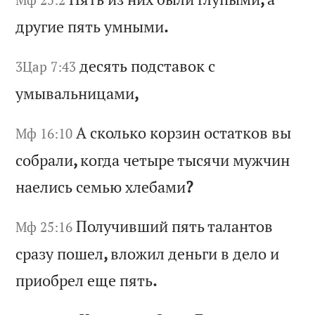
др
уг
ие
п
ят
ь
ум
ны
ми
.
де
ся
ть
п
од
ст
ав
ок
с
3Цар 7:43
у
мы
ва
ль
ни
ца
ми
,
А
ск
ол
ьк
о
ко
рз
ин
о
ст
ат
ко
в
вы
Мф 16:10
с
об
ра
ли
,
ко
гд
а
че
ты
ре
т
ыс
яч
и
му
жч
ин
н
ае
ли
сь
с
ем
ью
х
ле
ба
ми
?
По
лу
чи
вш
ий
п
ят
ь
та
ла
нт
ов
Мф 25:16
с
ра
зу
п
ош
ел
,
вл
ож
ил
д
ен
ьг
и
в
де
ло
и
п
ри
об
ре
л
ещ
е
пя
ть
.