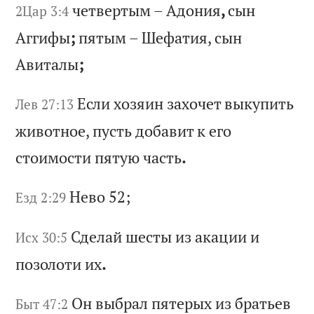
че
тв
ер
ты
м
–
Ад
он
ия
,
сы
н
2Цар 3:4
Аг
ги
фы
;
пя
ты
м
–
Ше
фа
ти
я,
с
ын
А
ви
та
лы
;
Ес
ли
х
оз
яи
н
за
хо
че
т
вы
ку
пи
ть
Лев 27:13
ж
ив
от
но
е,
п
ус
ть
д
об
ав
ит
к
е
го
с
то
им
ос
ти
п
ят
ую
ч
ас
ть
.
Не
во
52;
Езд 2:29
Сд
ел
ай
ш
ес
ты
и
з
ак
ац
ии
и
Исх 30:5
п
оз
ол
от
и
их
.
Он
в
ыб
ра
л
пя
те
ры
х
из
б
ра
ть
ев
Быт 47:2