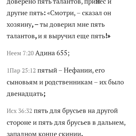
до
вер
ен
о
пя
ть
т
ал
ан
то
в,
п
ри
н
ес
и
д
ру
ги
е
пя
ть
:
«С
мо
тр
и,
–
с
ка
за
л
он
х
оз
яи
ну
, –
ты
д
ов
ер
ил
м
не
п
ят
ь
та
ла
нт
ов
,
и
я
вы
ру
чи
л
ещ
е
пя
ть
!»
Ад
ин
а 655;
Неем 7:20
пя
ты
й
–
Не
фа
ни
и,
е
го
1Пар 25:12
с
ын
ов
ья
м
и
ро
дс
тв
ен
ни
ка
м
–
их
б
ыл
о
дв
ен
ад
ца
ть
;
пя
ть
д
ля
б
ру
сь
ев
н
а
др
уг
ой
Исх 36:32
с
то
ро
не
и
п
ят
ь
дл
я
бр
ус
ье
в
в
да
ль
не
м,
з
ап
ад
но
м
ко
нц
е
ск
ин
ии
.