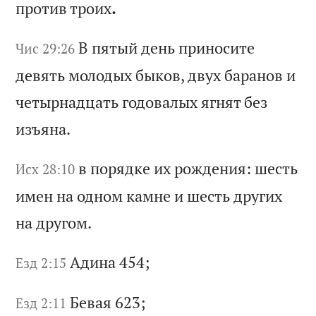
пр
от
ив
т
ро
их
.
В
пя
ты
й
де
нь
п
ри
но
си
те
Чис 29:26
д
ев
ят
ь
мо
ло
ды
х
бы
ко
в,
д
ву
х
ба
ра
но
в
и
че
ты
рн
ад
ца
ть
г
од
ов
ал
ых
я
гн
ят
б
ез
и
зъ
ян
а.
в
по
ря
дк
е
их
р
ож
де
ни
я:
ш
ес
ть
Исх 28:10
и
ме
н
на
о
дн
ом
к
ам
не
и
ш
ес
ть
д
ру
ги
х
на
д
ру
го
м.
Ад
ин
а 454;
Езд 2:15
Бе
ва
я 623;
Езд 2:11