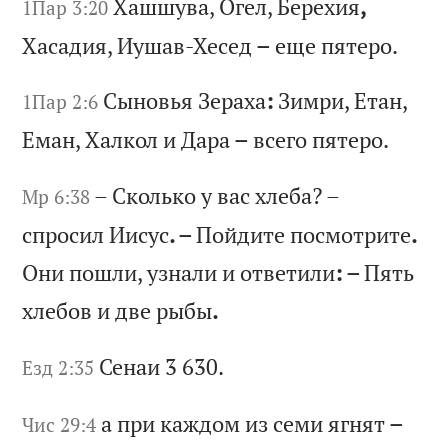
Ха
шш
ув
а,
О
ге
л,
Б
ер
ех
ия
,
1Пар 3:20
Ха
са
ди
я,
И
уш
ав
-Х
ес
ед
–
е
ще
п
ят
ер
о.
Сы
но
вь
я
Зе
ра
ха
:
Зи
мр
и,
Е
та
н,
1Пар 2:6
Е
ма
н,
Х
ал
ко
л
и
Да
ра
–
в
се
го
п
ят
ер
о.
–
Ск
ол
ьк
о
у
ва
с
хл
еб
а?
–
Мр 6:38
с
пр
ос
ил
И
ис
ус
. –
По
йд
ит
е
по
см
от
ри
те
.
Он
и
по
шл
и,
у
зн
ал
и
и
от
ве
ти
ли
: –
Пя
ть
х
ле
бо
в
и
дв
е
ры
бы
.
Се
на
и 3 630.
Езд 2:35
а
пр
и
ка
жд
ом
и
з
се
ми
я
гн
ят
–
Чис 29:4