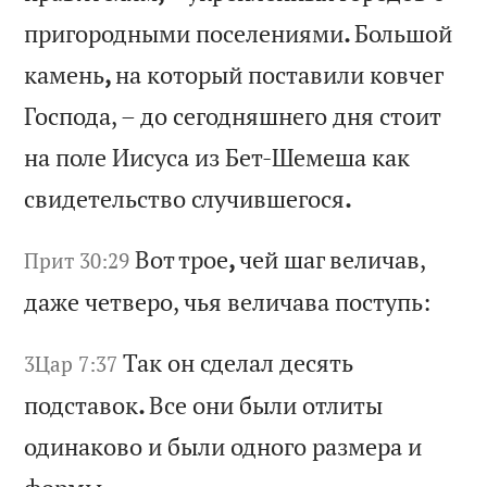
пр
иг
ор
од
ны
ми
п
ос
ел
ен
ия
ми
.
Бо
ль
шо
й
ка
ме
нь
,
на
к
от
ор
ый
п
ос
та
ви
ли
к
ов
че
г
Го
сп
од
а,
–
д
о
се
го
дн
яш
не
го
д
ня
с
то
ит
н
а
по
ле
И
ис
ус
а
из
Б
ет
-Ш
ем
еш
а
ка
к
св
ид
ет
ел
ьс
тв
о
сл
уч
ив
ше
го
ся
.
Во
т
тр
ое
,
че
й
ша
г
ве
ли
ча
в,
Прит 30:29
д
аж
е
че
тв
ер
о,
ч
ья
в
ел
ич
ав
а
по
ст
уп
ь:
Та
к
он
с
де
ла
л
де
ся
ть
3Цар 7:37
п
од
ст
ав
ок
.
Вс
е
он
и
бы
ли
о
тл
ит
ы
од
ин
ак
ов
о
и
бы
ли
о
дн
ог
о
ра
зм
ер
а
и