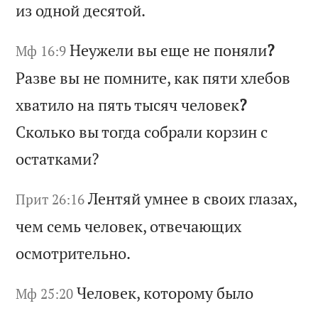
и
з
од
но
й
де
ся
то
й.
Не
уж
ел
и
вы
е
ще
н
е
по
ня
ли
?
Мф 16:9
Ра
зв
е
вы
н
е
по
мн
ит
е,
к
ак
п
ят
и
хл
еб
ов
х
ва
ти
ло
н
а
пя
ть
т
ыс
яч
ч
ел
ов
ек
?
Ск
ол
ьк
о
вы
т
ог
да
с
об
ра
ли
к
ор
зи
н
с
ос
та
тк
ам
и?
Ле
нт
яй
у
мн
ее
в
с
во
их
г
ла
за
х,
Прит 26:16
ч
ем
с
ем
ь
че
ло
ве
к,
о
тв
еч
аю
щи
х
ос
мо
тр
ит
ел
ьн
о.
Че
ло
ве
к,
к
от
ор
ом
у
бы
ло
Мф 25:20