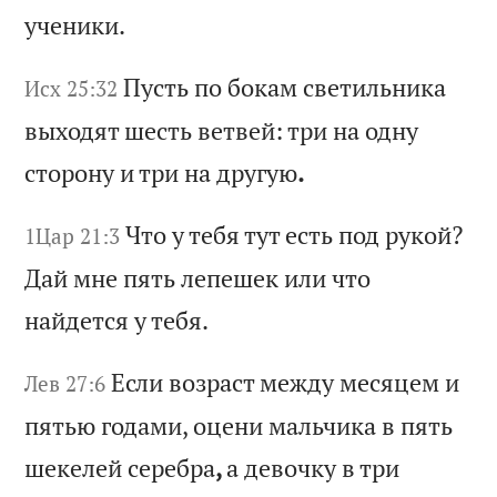
уч
ен
ик
и.
Пу
ст
ь
по
б
ок
ам
с
ве
ти
ль
ни
ка
Исх 25:32
в
ых
од
ят
ш
ес
ть
в
ет
ве
й:
т
ри
н
а
од
ну
с
то
ро
ну
и
т
ри
н
а
др
уг
ую
.
Чт
о
у
те
бя
т
ут
е
ст
ь
по
д
ру
ко
й?
1Цар 21:3
Д
ай
м
не
п
ят
ь
ле
пе
ше
к
ил
и
чт
о
на
йд
ет
ся
у
т
еб
я.
Ес
ли
в
оз
ра
ст
м
еж
ду
м
ес
яц
ем
и
Лев 27:6
п
ят
ью
г
од
ам
и,
о
це
ни
м
ал
ьч
ик
а
в
пя
ть
ш
ек
ел
ей
с
ер
еб
ра
,
а
де
во
чк
у
в
тр
и