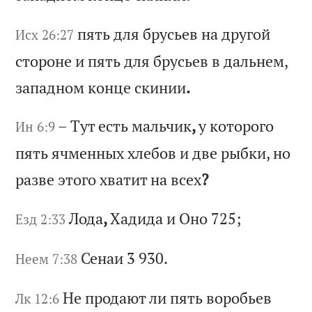
пя
ть
д
ля
б
ру
сь
ев
н
а
др
уг
ой
Исх 26:27
с
то
ро
не
и
п
ят
ь
дл
я
бр
ус
ье
в
в
да
ль
не
м,
з
ап
ад
но
м
ко
нц
е
ск
ин
ии
.
–
Ту
т
ес
ть
м
ал
ьч
ик
,
у
ко
то
ро
го
Ин 6:9
п
ят
ь
яч
ме
нн
ых
х
ле
бо
в
и
дв
е
ры
бк
и,
н
о
ра
зв
е
эт
ог
о
хв
ат
ит
н
а
вс
ех
?
Ло
да
,
Ха
ди
да
и
О
но
725;
Езд 2:33
Се
на
и 3 930.
Неем 7:38
Не
п
ро
да
ют
л
и
пя
ть
в
ор
об
ье
в
Лк 12:6