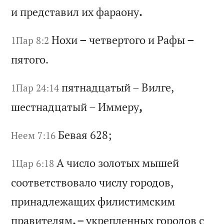
и
п
ре
дс
та
ви
л
их
ф
ар
ао
ну
.
Но
хи
–
ч
ет
ве
рт
ог
о
и
Ра
фы
–
1Пар 8:2
п
ят
ог
о.
пя
тн
ад
ца
ты
й
–
Ви
лг
е,
1Пар 24:14
ш
ес
тн
ад
ца
ты
й
–
Им
ме
ру
,
Бе
ва
я 628;
Неем 7:16
А
чи
сл
о
зо
ло
ты
х
мы
ше
й
1Цар 6:18
со
от
ве
тс
тв
ов
ал
о
чи
сл
у
го
ро
до
в,
п
ри
на
дл
еж
ащ
их
ф
ил
ис
ти
мс
ки
м
пр
ав
ит
ел
ям
, –
ук
ре
пл
ен
ны
х
го
ро
до
в
с