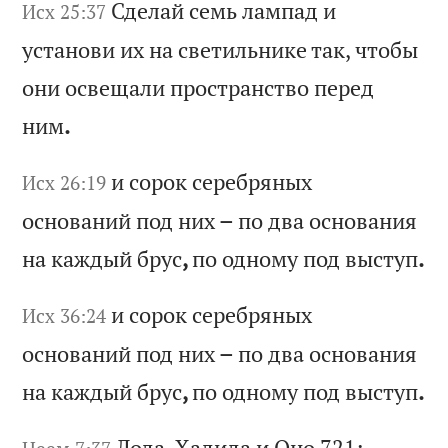
Сд
ел
ай
с
ем
ь
ла
мп
ад
и
Исх 25:37
у
ст
ан
ов
и
их
н
а
св
ет
ил
ьн
ик
е
та
к,
ч
то
бы
о
ни
о
св
ещ
ал
и
пр
ос
тр
ан
ст
во
п
ер
ед
н
им
.
и
со
ро
к
се
ре
бр
ян
ых
Исх 26:19
о
сн
ов
ан
ий
п
од
н
их
–
п
о
дв
а
ос
но
ва
ни
я
на
к
аж
ды
й
бр
ус
,
по
о
дн
ом
у
по
д
вы
ст
уп
.
и
со
ро
к
се
ре
бр
ян
ых
Исх 36:24
о
сн
ов
ан
ий
п
од
н
их
–
п
о
дв
а
ос
но
ва
ни
я
на
к
аж
ды
й
бр
ус
,
по
о
дн
ом
у
по
д
вы
ст
уп
.
Ло
да
,
Ха
ди
да
и
О
но
721;