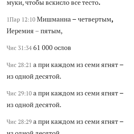
м
ук
и,
ч
то
бы
в
ск
ис
ло
в
се
т
ес
то
.
Ми
шм
ан
на
–
ч
ет
ве
рт
ым
,
1Пар 12:10
Ие
ре
ми
я
–
пя
ты
м,
61 000
ос
ло
в
Чис 31:34
а
пр
и
ка
жд
ом
и
з
се
ми
я
гн
ят
–
Чис 28:21
и
з
од
но
й
де
ся
то
й.
а
пр
и
ка
жд
ом
и
з
се
ми
я
гн
ят
–
Чис 29:10
и
з
од
но
й
де
ся
то
й.
а
пр
и
ка
жд
ом
и
з
се
ми
я
гн
ят
–
Чис 28:29
и
з
од
но
й
де
ся
то
й.