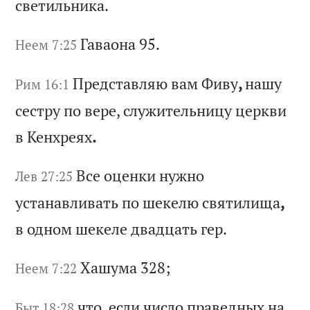
св
ет
ил
ьн
ик
а.
Га
ва
он
а 95.
Неем 7:25
Пр
ед
ст
ав
ля
ю
ва
м
Фи
ву
,
на
шу
Рим 16:1
с
ес
тр
у
по
в
ер
е,
с
лу
жи
те
ль
ни
цу
ц
ер
кв
и
в
Ке
нх
ре
ях
.
Вс
е
оц
ен
ки
н
уж
но
Лев 27:25
у
ст
ан
ав
ли
ва
ть
п
о
ше
ке
лю
с
вя
ти
ли
ща
,
в
од
но
м
ше
ке
ле
д
ва
дц
ат
ь
ге
р.
Ха
шу
ма
328;
Неем 7:22
чт
о,
е
сл
и
чи
сл
о
пр
ав
ед
ны
х
на
Быт 18:28