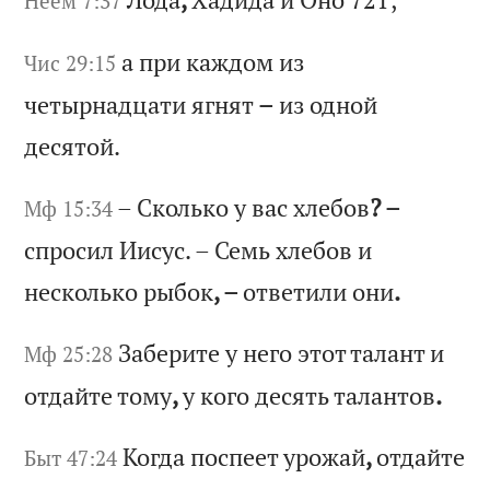
Неем 7:37
а
пр
и
ка
жд
ом
и
з
Чис 29:15
че
ты
рн
ад
ца
ти
я
гн
ят
–
и
з
од
но
й
де
ся
то
й.
–
Ск
ол
ьк
о
у
ва
с
хл
еб
ов
? –
Мф 15:34
сп
ро
си
л
Ии
су
с.
–
С
ем
ь
хл
еб
ов
и
н
ес
ко
ль
ко
р
ыб
ок
, –
от
ве
ти
ли
о
ни
.
За
бе
ри
те
у
н
ег
о
эт
от
т
ал
ан
т
и
Мф 25:28
от
да
йт
е
то
му
,
у
ко
го
д
ес
ят
ь
та
ла
нт
ов
.
Ко
гд
а
по
сп
ее
т
ур
ож
ай
,
от
да
йт
е
Быт 47:24