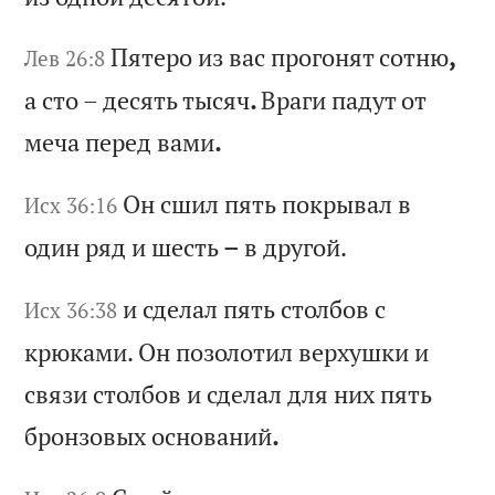
Пя
те
ро
и
з
ва
с
пр
ог
он
ят
с
от
ню
,
Лев 26:8
а
ст
о
–
де
ся
ть
т
ыс
яч
.
Вр
аг
и
па
ду
т
от
м
еч
а
пе
ре
д
ва
ми
.
Он
с
ши
л
пя
ть
п
ок
ры
ва
л
в
Исх 36:16
од
ин
р
яд
и
ш
ес
ть
–
в
д
ру
го
й.
и
сд
ел
ал
п
ят
ь
ст
ол
бо
в
с
Исх 36:38
кр
юк
ам
и.
О
н
по
зо
ло
ти
л
ве
рх
уш
ки
и
с
вя
зи
с
то
лб
ов
и
с
де
ла
л
дл
я
ни
х
пя
ть
б
ро
нз
ов
ых
о
сн
ов
ан
ий
.