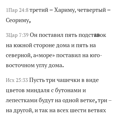
тр
ет
ий
–
Х
ар
им
у,
ч
ет
ве
рт
ый
–
1Пар 24:8
С
ео
ри
му
,
Он
п
ос
та
ви
л
пя
ть
п
од
ст
ав
ок
3Цар 7:39
н
а
юж
но
й
ст
ор
он
е
до
ма
и
п
ят
ь
на
с
ев
ер
но
й,
а
«м
ор
е»
п
ос
та
ви
л
на
ю
го
-
в
ос
то
чн
ом
у
гл
у
до
ма
.
Пу
ст
ь
тр
и
ча
ше
чк
и
в
ви
де
Исх 25:33
ц
ве
то
в
ми
нд
ал
я
с
бу
то
на
ми
и
л
еп
ес
тк
ам
и
бу
ду
т
на
о
дн
ой
в
ет
ке
,
тр
и
–
на
д
ру
го
й,
и
т
ак
н
а
вс
ех
ш
ес
ти
в
ет
вя
х