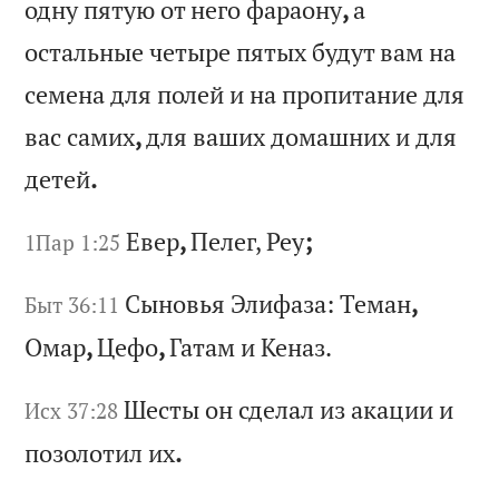
од
ну
п
ят
ую
о
т
не
го
ф
ар
ао
ну
,
а
ос
та
ль
ны
е
че
ты
ре
п
ят
ых
б
уд
ут
в
ам
н
а
се
ме
на
д
ля
п
ол
ей
и
н
а
пр
оп
ит
ан
ие
д
ля
в
ас
с
ам
их
,
дл
я
ва
ши
х
до
ма
шн
их
и
д
ля
д
ет
ей
.
Ев
ер
,
Пе
ле
г,
Р
еу
;
1Пар 1:25
Сы
но
вь
я
Эл
иф
аз
а:
Т
ем
ан
,
Быт 36:11
Ом
ар
,
Це
фо
,
Га
та
м
и
Ке
на
з.
Ше
ст
ы
он
с
де
ла
л
из
а
ка
ци
и
и
Исх 37:28
по
зо
ло
ти
л
их
.