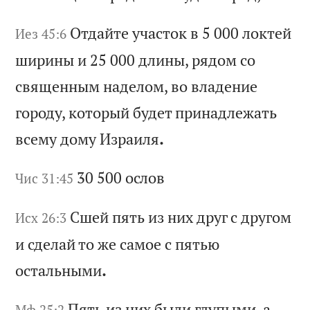
От
да
йт
е
уч
ас
то
к
в 5 000
ло
кт
ей
Иез 45:6
ш
ир
ин
ы
и 25 000
дл
ин
ы,
р
яд
ом
с
о
св
ящ
ен
ны
м
на
де
ло
м,
в
о
вл
ад
ен
ие
г
ор
од
у,
к
от
ор
ый
б
уд
ет
п
ри
на
дл
еж
ат
ь
вс
ем
у
до
му
И
зр
аи
ля
.
30 500
ос
ло
в
Чис 31:45
Сш
ей
п
ят
ь
из
н
их
д
ру
г
с
др
уг
ом
Исх 26:3
и
с
де
ла
й
то
ж
е
са
мо
е
с
пя
ть
ю
ос
та
ль
ны
ми
.
Пя
ть
и
з
ни
х
бы
ли
г
лу
пы
ми
,
а
Мф 25:2