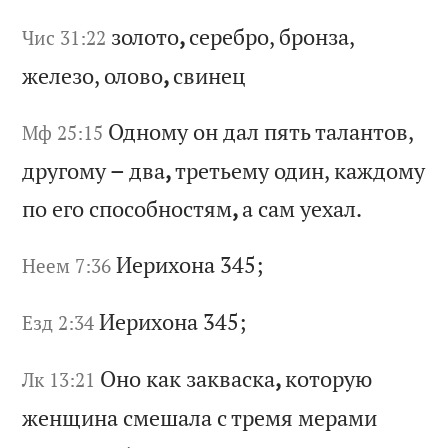
зо
ло
то
,
се
ре
бр
о,
б
ро
нз
а,
Чис 31:22
ж
ел
ез
о,
о
ло
во
,
св
ин
ец
Од
но
му
о
н
да
л
пя
ть
т
ал
ан
то
в,
Мф 25:15
д
ру
го
му
–
д
ва
,
тр
ет
ье
му
о
ди
н,
к
аж
до
му
п
о
ег
о
сп
ос
об
но
ст
ям
,
а
са
м
уе
ха
л.
Ие
ри
хо
на
345;
Неем 7:36
Ие
ри
хо
на
345;
Езд 2:34
Он
о
ка
к
за
кв
ас
ка
,
ко
то
ру
ю
Лк 13:21
же
нщ
ин
а
см
еш
ал
а
с
тр
ем
я
ме
ра
ми