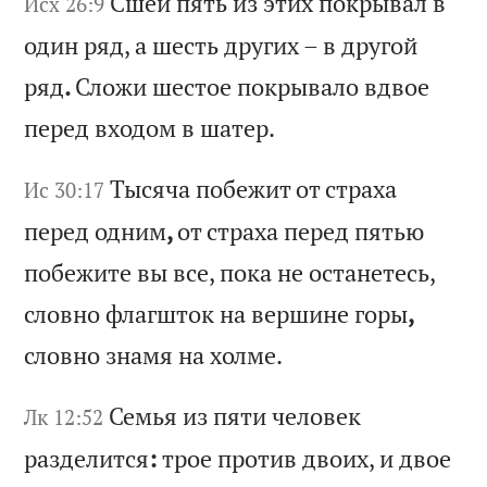
Сш
ей
п
ят
ь
из
э
ти
х
по
кр
ыв
ал
в
Исх 26:9
о
ди
н
ря
д,
а
ш
ес
ть
д
ру
ги
х
–
в
др
уг
ой
р
яд
.
Сл
ож
и
ше
ст
ое
п
ок
ры
ва
ло
в
дв
ое
п
ер
ед
в
хо
до
м
в
ша
те
р.
Ты
ся
ча
п
об
еж
ит
о
т
ст
ра
ха
Ис 30:17
п
ер
ед
о
дн
им
,
от
с
тр
ах
а
пе
ре
д
пя
ть
ю
по
бе
жи
те
в
ы
вс
е,
п
ок
а
не
о
ст
ан
ет
ес
ь,
с
ло
вн
о
фл
аг
шт
ок
н
а
ве
рш
ин
е
го
ры
,
сл
ов
но
з
на
мя
н
а
хо
лм
е.
Се
мь
я
из
п
ят
и
че
ло
ве
к
Лк 12:52
ра
зд
ел
ит
ся
:
тр
ое
п
ро
ти
в
дв
ои
х,
и
д
во
е