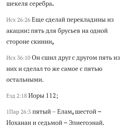
ше
ке
ля
с
ер
еб
ра
.
Ещ
е
сд
ел
ай
п
ер
ек
ла
ди
ны
и
з
Исх 26:26
ак
ац
ии
:
пя
ть
д
ля
б
ру
сь
ев
н
а
од
но
й
ст
ор
он
е
ск
ин
ии
,
Он
с
ши
л
др
уг
с
д
ру
го
м
пя
ть
и
з
Исх 36:10
ни
х
и
сд
ел
ал
т
о
же
с
ам
ое
с
п
ят
ью
о
ст
ал
ьн
ым
и.
Ио
ры
112;
Езд 2:18
пя
ты
й
–
Ел
ам
,
ше
ст
ой
–
1Пар 26:3
И
ох
ан
ан
и
с
ед
ьм
ой
–
Э
ли
ег
оэ
на
й.