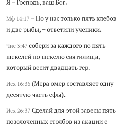
Я
–
Го
сп
од
ь,
в
аш
Б
ог
.
–
Но
у
н
ас
т
ол
ьк
о
пя
ть
х
ле
бо
в
Мф 14:17
и
дв
е
ры
бы
, –
от
ве
ти
ли
у
че
ни
ки
.
со
бе
ри
з
а
ка
жд
ог
о
по
п
ят
ь
Чис 3:47
ше
ке
ле
й
по
ш
ек
ел
ю
св
ят
ил
ищ
а,
к
от
ор
ый
в
ес
ит
д
ва
дц
ат
ь
ге
р.
(М
ер
а
ом
ер
с
ос
та
вл
яе
т
од
ну
Исх 16:36
д
ес
ят
ую
ч
ас
ть
е
фы
).
Сд
ел
ай
д
ля
э
то
й
за
ве
сы
п
ят
ь
Исх 26:37
по
зо
ло
че
нн
ых
с
то
лб
ов
и
з
ак
ац
ии
с