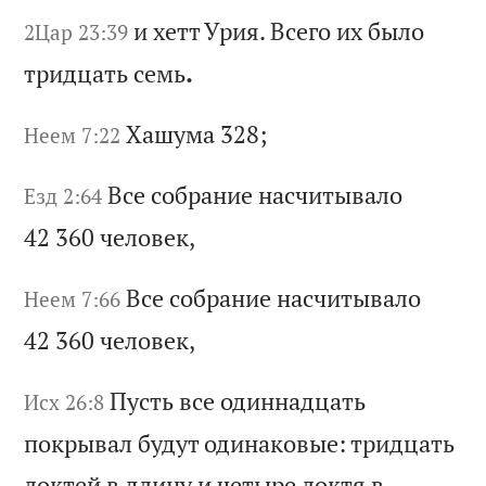
и
хе
тт
У
ри
я.
В
се
го
и
х
бы
ло
2Цар 23:39
т
ри
дц
ат
ь
се
мь
.
Ха
шу
ма
328;
Неем 7:22
Вс
е
со
бр
ан
ие
н
ас
чи
ты
ва
ло
Езд 2:64
42 360
че
ло
ве
к,
Вс
е
со
бр
ан
ие
н
ас
чи
ты
ва
ло
Неем 7:66
42 360
че
ло
ве
к,
Пу
ст
ь
вс
е
од
ин
на
дц
ат
ь
Исх 26:8
по
кр
ыв
ал
б
уд
ут
о
ди
на
ко
вы
е:
т
ри
дц
ат
ь
ло
кт
ей
в
д
ли
ну
и
ч
ет
ыр
е
ло
кт
я
в