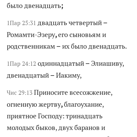
б
ыл
о
дв
ен
ад
ца
ть
;
дв
ад
ца
ть
ч
ет
ве
рт
ый
–
1Пар 25:31
Р
ом
ам
ти
-Э
зе
ру
,
ег
о
сы
но
вь
ям
и
р
од
ст
ве
нн
ик
ам
–
и
х
бы
ло
д
ве
на
дц
ат
ь.
од
ин
на
дц
ат
ый
–
Э
ли
аш
ив
у,
1Пар 24:12
д
ве
на
дц
ат
ый
–
И
ак
им
у,
Пр
ин
ос
ит
е
вс
ес
ож
же
ни
е,
Чис 29:13
о
гн
ен
ну
ю
же
рт
ву
,
бл
аг
оу
ха
ни
е,
п
ри
ят
но
е
Го
сп
од
у:
т
ри
на
дц
ат
ь
мо
ло
ды
х
бы
ко
в,
д
ву
х
ба
ра
но
в
и