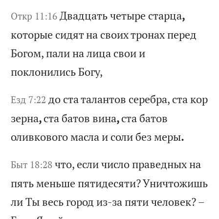
Дв
ад
ца
ть
ч
ет
ыр
е
ст
ар
ца
,
Откр 11:16
ко
то
ры
е
си
дя
т
на
с
во
их
т
ро
на
х
пе
ре
д
Бо
го
м,
п
ал
и
на
л
иц
а
св
ои
и
п
ок
ло
ни
ли
сь
Б
ог
у,
до
с
та
т
ал
ан
то
в
се
ре
бр
а,
с
та
к
ор
Езд 7:22
з
ер
на
,
ст
а
ба
то
в
ви
на
,
ст
а
ба
то
в
ол
ив
ко
во
го
м
ас
ла
и
с
ол
и
бе
з
ме
ры
.
чт
о,
е
сл
и
чи
сл
о
пр
ав
ед
ны
х
на
Быт 18:28
п
ят
ь
ме
нь
ше
п
ят
ид
ес
ят
и?
У
ни
чт
ож
иш
ь
ли
Т
ы
ве
сь
г
ор
од
и
з-
за
п
ят
и
че
ло
ве
к?
–