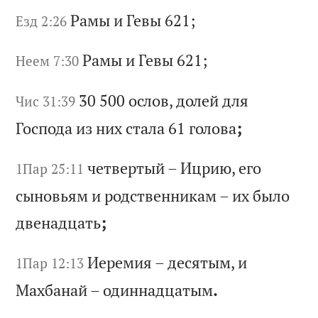
Ра
мы
и
Г
ев
ы 621;
Езд 2:26
Ра
мы
и
Г
ев
ы 621;
Неем 7:30
30 500
ос
ло
в,
д
ол
ей
д
ля
Чис 31:39
Г
ос
по
да
и
з
ни
х
ст
ал
а 61
го
ло
ва
;
че
тв
ер
ты
й
–
Иц
ри
ю,
е
го
1Пар 25:11
с
ын
ов
ья
м
и
ро
дс
тв
ен
ни
ка
м
–
их
б
ыл
о
дв
ен
ад
ца
ть
;
Ие
ре
ми
я
–
де
ся
ты
м,
и
1Пар 12:13
М
ах
ба
на
й
–
од
ин
на
дц
ат
ым
.