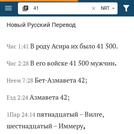
Перейти к содержанию
Поиск по отрывку 
NRT
Поиск "41" в Библии
Новый Русский Перевод
В
ро
ду
А
си
ра
и
х
бы
ло
41 500.
Чис 1:41
В
ег
о
во
йс
ке
41 500
му
жч
ин
.
Чис 2:28
Бе
т-
Аз
ма
ве
та
42;
Неем 7:28
Аз
ма
ве
та
42;
Езд 2:24
пя
тн
ад
ца
ты
й
–
Ви
лг
е,
1Пар 24:14
ш
ес
тн
ад
ца
ты
й
–
Им
ме
ру
,