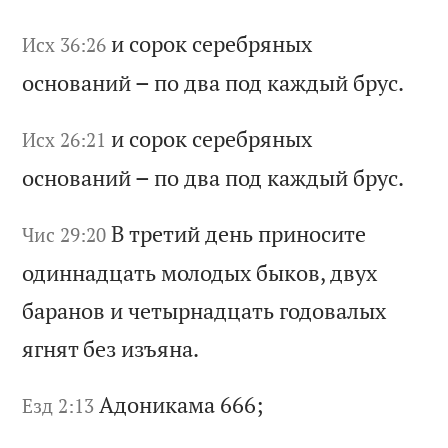
и
со
ро
к
се
ре
бр
ян
ых
Исх 36:26
о
сн
ов
ан
ий
–
п
о
дв
а
по
д
ка
жд
ый
б
ру
с.
и
со
ро
к
се
ре
бр
ян
ых
Исх 26:21
о
сн
ов
ан
ий
–
п
о
дв
а
по
д
ка
жд
ый
б
ру
с.
В
тр
ет
ий
д
ен
ь
пр
ин
ос
ит
е
Чис 29:20
од
ин
на
дц
ат
ь
мо
ло
ды
х
бы
ко
в,
д
ву
х
ба
ра
но
в
и
че
ты
рн
ад
ца
ть
г
од
ов
ал
ых
я
гн
ят
б
ез
и
зъ
ян
а.
Ад
он
ик
ам
а 666;
Езд 2:13