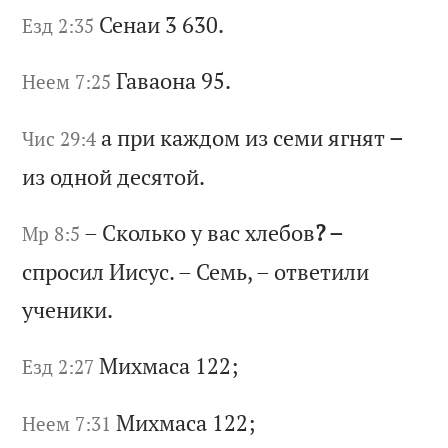
Се
на
и 3 630.
Езд 2:35
Га
ва
он
а 95.
Неем 7:25
а
пр
и
ка
жд
ом
и
з
се
ми
я
гн
ят
–
Чис 29:4
и
з
од
но
й
де
ся
то
й.
–
Ск
ол
ьк
о
у
ва
с
хл
еб
ов
? –
Мр 8:5
сп
ро
си
л
Ии
су
с.
–
С
ем
ь,
–
о
тв
ет
ил
и
уч
ен
ик
и.
Ми
хм
ас
а 122;
Езд 2:27
Ми
хм
ас
а 122;
Неем 7:31