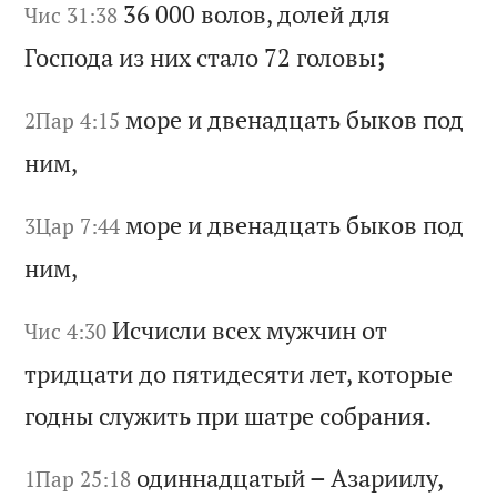
36 000
во
ло
в,
д
ол
ей
д
ля
Чис 31:38
Г
ос
по
да
и
з
ни
х
ст
ал
о 72
го
ло
вы
;
мо
ре
и
д
ве
на
дц
ат
ь
бы
ко
в
по
д
2Пар 4:15
ни
м,
мо
ре
и
д
ве
на
дц
ат
ь
бы
ко
в
по
д
3Цар 7:44
ни
м,
Ис
чи
сл
и
вс
ех
м
уж
чи
н
от
Чис 4:30
т
ри
дц
ат
и
до
п
ят
ид
ес
ят
и
ле
т,
к
от
ор
ые
г
од
ны
с
лу
жи
ть
п
ри
ш
ат
ре
с
об
ра
ни
я.
од
ин
на
дц
ат
ый
–
А
за
ри
ил
у,
1Пар 25:18