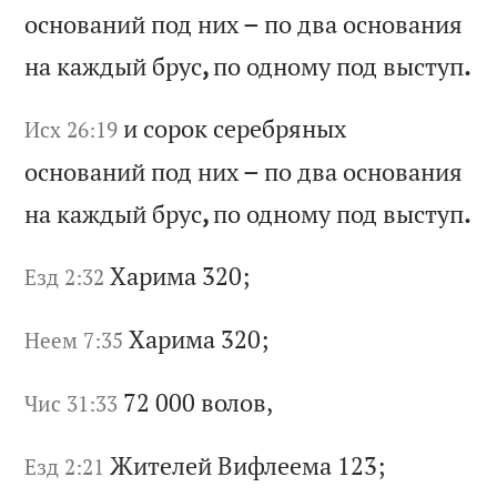
о
сн
ов
ан
ий
п
од
н
их
–
п
о
дв
а
ос
но
ва
ни
я
на
к
аж
ды
й
бр
ус
,
по
о
дн
ом
у
по
д
вы
ст
уп
.
и
со
ро
к
се
ре
бр
ян
ых
Исх 26:19
о
сн
ов
ан
ий
п
од
н
их
–
п
о
дв
а
ос
но
ва
ни
я
на
к
аж
ды
й
бр
ус
,
по
о
дн
ом
у
по
д
вы
ст
уп
.
Ха
ри
ма
320;
Езд 2:32
Ха
ри
ма
320;
Неем 7:35
72 000
во
ло
в,
Чис 31:33
Жи
те
ле
й
Ви
фл
ее
ма
123;
Езд 2:21