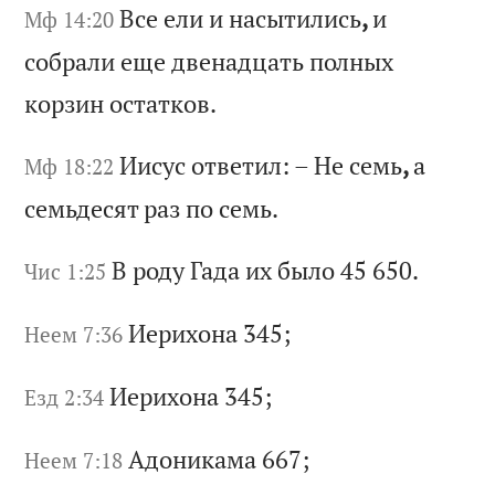
Вс
е
ел
и
и
на
сы
ти
ли
сь
,
и
Мф 14:20
со
бр
ал
и
ещ
е
дв
ен
ад
ца
ть
п
ол
ны
х
ко
рз
ин
о
ст
ат
ко
в.
Ии
су
с
от
ве
ти
л:
–
Н
е
се
мь
,
а
Мф 18:22
се
мь
де
ся
т
ра
з
по
с
ем
ь.
В
ро
ду
Г
ад
а
их
б
ыл
о 45 650.
Чис 1:25
Ие
ри
хо
на
345;
Неем 7:36
Ие
ри
хо
на
345;
Езд 2:34
Ад
он
ик
ам
а 667;
Неем 7:18