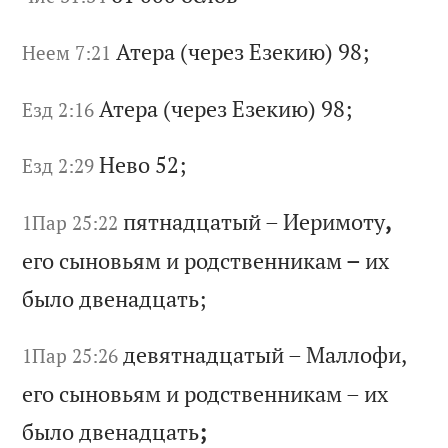
Ат
ер
а
(ч
ер
ез
Е
зе
ки
ю)
98;
Неем 7:21
Ат
ер
а
(ч
ер
ез
Е
зе
ки
ю)
98;
Езд 2:16
Не
во
52;
Езд 2:29
пя
тн
ад
ца
ты
й
–
Ие
ри
мо
ту
,
1Пар 25:22
ег
о
сы
но
вь
ям
и
р
од
ст
ве
нн
ик
ам
–
и
х
бы
ло
д
ве
на
дц
ат
ь;
де
вя
тн
ад
ца
ты
й
–
Ма
лл
оф
и,
1Пар 25:26
е
го
с
ын
ов
ья
м
и
ро
дс
тв
ен
ни
ка
м
–
их
б
ыл
о
дв
ен
ад
ца
ть
;