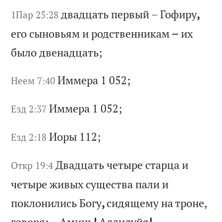
дв
ад
ца
ть
п
ер
вы
й
–
Го
фи
ру
,
1Пар 25:28
ег
о
сы
но
вь
ям
и
р
од
ст
ве
нн
ик
ам
–
и
х
бы
ло
д
ве
на
дц
ат
ь;
Им
ме
ра
1 052;
Неем 7:40
Им
ме
ра
1 052;
Езд 2:37
Ио
ры
112;
Езд 2:18
Дв
ад
ца
ть
ч
ет
ыр
е
ст
ар
ца
и
Откр 19:4
ч
ет
ыр
е
жи
вы
х
су
ще
ст
ва
п
ал
и
и
по
кл
он
ил
ис
ь
Бо
гу
,
си
дя
ще
му
н
а
тр
он
е,
г
ов
ор
я:
–
А
ми
нь
!
Ал
ли
лу
йя
!