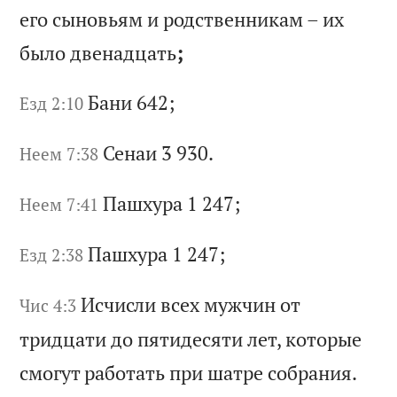
е
го
с
ын
ов
ья
м
и
ро
дс
тв
ен
ни
ка
м
–
их
б
ыл
о
дв
ен
ад
ца
ть
;
Ба
ни
642;
Езд 2:10
Се
на
и 3 930.
Неем 7:38
Па
шх
ур
а 1 247;
Неем 7:41
Па
шх
ур
а 1 247;
Езд 2:38
Ис
чи
сл
и
вс
ех
м
уж
чи
н
от
Чис 4:3
т
ри
дц
ат
и
до
п
ят
ид
ес
ят
и
ле
т,
к
от
ор
ые
с
мо
гу
т
ра
бо
та
ть
п
ри
ш
ат
ре
с
об
ра
ни
я.