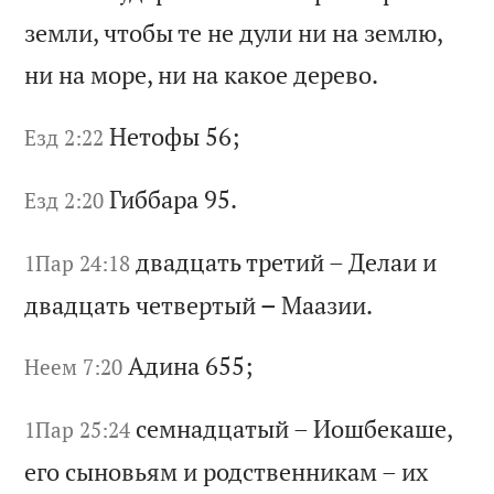
зе
мл
и,
ч
то
бы
т
е
не
д
ул
и
ни
н
а
зе
мл
ю,
н
и
на
м
ор
е,
н
и
на
к
ак
ое
д
ер
ев
о.
Не
то
фы
56;
Езд 2:22
Ги
бб
ар
а 95.
Езд 2:20
дв
ад
ца
ть
т
ре
ти
й
–
Де
ла
и
и
1Пар 24:18
дв
ад
ца
ть
ч
ет
ве
рт
ый
–
М
аа
зи
и.
Ад
ин
а 655;
Неем 7:20
се
мн
ад
ца
ты
й
–
Ио
шб
ек
аш
е,
1Пар 25:24
е
го
с
ын
ов
ья
м
и
ро
дс
тв
ен
ни
ка
м
–
их