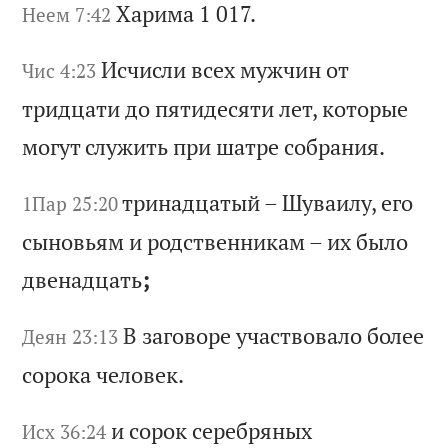
Ха
ри
ма
1 017.
Неем 7:42
Ис
чи
сл
и
вс
ех
м
уж
чи
н
от
Чис 4:23
т
ри
дц
ат
и
до
п
ят
ид
ес
ят
и
ле
т,
к
от
ор
ые
м
ог
ут
с
лу
жи
ть
п
ри
ш
ат
ре
с
об
ра
ни
я.
тр
ин
ад
ца
ты
й
–
Шу
ва
ил
у,
е
го
1Пар 25:20
с
ын
ов
ья
м
и
ро
дс
тв
ен
ни
ка
м
–
их
б
ыл
о
дв
ен
ад
ца
ть
;
В
за
го
во
ре
у
ча
ст
во
ва
ло
б
ол
ее
Деян 23:13
с
ор
ок
а
че
ло
ве
к.
и
со
ро
к
се
ре
бр
ян
ых
Исх 36:24