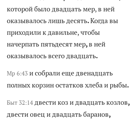
ко
то
ро
й
бы
ло
д
ва
дц
ат
ь
ме
р,
в
н
ей
о
ка
зы
ва
ло
сь
л
иш
ь
де
ся
ть
.
Ко
гд
а
вы
п
ри
хо
ди
ли
к
д
ав
ил
ьн
е,
ч
то
бы
н
ач
ер
па
ть
п
ят
ьд
ес
ят
м
ер
,
в
не
й
ок
аз
ыв
ал
ос
ь
вс
ег
о
дв
ад
ца
ть
.
и
со
бр
ал
и
ещ
е
дв
ен
ад
ца
ть
Мр 6:43
п
ол
ны
х
ко
рз
ин
о
ст
ат
ко
в
хл
еб
а
и
ры
бы
.
дв
ес
ти
к
оз
и
д
ва
дц
ат
ь
ко
зл
ов
,
Быт 32:14
дв
ес
ти
о
ве
ц
и
дв
ад
ца
ть
б
ар
ан
ов
,