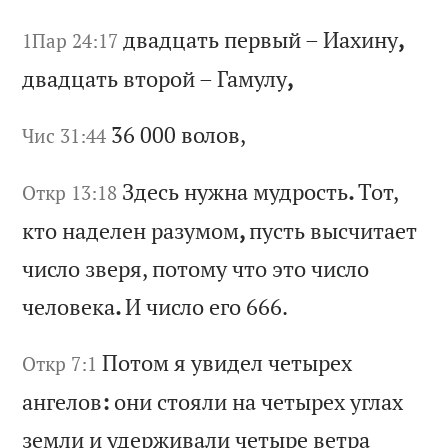
дв
ад
ца
ть
п
ер
вы
й
–
Иа
хи
ну
,
1Пар 24:17
дв
ад
ца
ть
в
то
ро
й
–
Га
му
лу
,
36 000
во
ло
в,
Чис 31:44
Зд
ес
ь
ну
жн
а
му
др
ос
ть
.
То
т,
Откр 13:18
к
то
н
ад
ел
ен
р
аз
ум
ом
,
пу
ст
ь
вы
сч
ит
ае
т
чи
сл
о
зв
ер
я,
п
от
ом
у
чт
о
эт
о
чи
сл
о
че
ло
ве
ка
.
И
чи
сл
о
ег
о 666.
По
то
м
я
ув
ид
ел
ч
ет
ыр
ех
Откр 7:1
а
нг
ел
ов
:
он
и
ст
оя
ли
н
а
че
ты
ре
х
уг
ла
х
зе
мл
и
и
уд
ер
жи
ва
ли
ч
ет
ыр
е
ве
тр
а