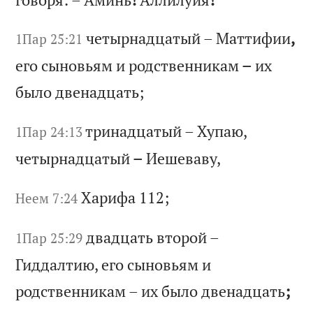
че
ты
рн
ад
ца
ты
й
–
Ма
тт
иф
ии
,
1Пар 25:21
ег
о
сы
но
вь
ям
и
р
од
ст
ве
нн
ик
ам
–
и
х
бы
ло
д
ве
на
дц
ат
ь;
тр
ин
ад
ца
ты
й
–
Ху
па
ю,
1Пар 24:13
ч
ет
ыр
на
дц
ат
ый
–
И
еш
ев
ав
у,
Ха
ри
фа
112;
Неем 7:24
дв
ад
ца
ть
в
то
ро
й
–
1Пар 25:29
Ги
дд
ал
ти
ю,
е
го
с
ын
ов
ья
м
и
ро
дс
тв
ен
ни
ка
м
–
их
б
ыл
о
дв
ен
ад
ца
ть
;