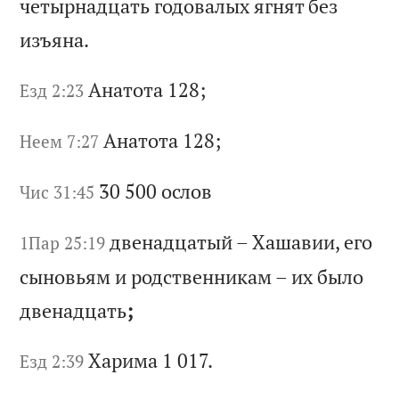
че
ты
рн
ад
ца
ть
г
од
ов
ал
ых
я
гн
ят
б
ез
и
зъ
ян
а.
Ан
ат
от
а 128;
Езд 2:23
Ан
ат
от
а 128;
Неем 7:27
30 500
ос
ло
в
Чис 31:45
дв
ен
ад
ца
ты
й
–
Ха
ша
ви
и,
е
го
1Пар 25:19
с
ын
ов
ья
м
и
ро
дс
тв
ен
ни
ка
м
–
их
б
ыл
о
дв
ен
ад
ца
ть
;
Ха
ри
ма
1 017.
Езд 2:39