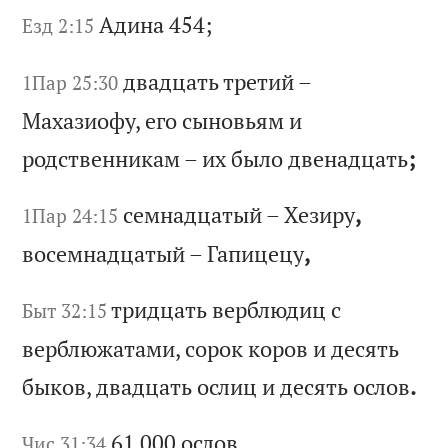
Ад
ин
а 454;
Езд 2:15
дв
ад
ца
ть
т
ре
ти
й
–
1Пар 25:30
Ма
ха
зи
оф
у,
е
го
с
ын
ов
ья
м
и
ро
дс
тв
ен
ни
ка
м
–
их
б
ыл
о
дв
ен
ад
ца
ть
;
се
мн
ад
ца
ты
й
–
Хе
зи
ру
,
1Пар 24:15
во
се
мн
ад
ца
ты
й
–
Га
пи
це
цу
,
тр
ид
ца
ть
в
ер
бл
юд
иц
с
Быт 32:15
в
ер
бл
юж
ат
ам
и,
с
ор
ок
к
ор
ов
и
д
ес
ят
ь
бы
ко
в,
д
ва
дц
ат
ь
ос
ли
ц
и
де
ся
ть
о
сл
ов
.
61 000
ос
ло
в
Чис 31:34