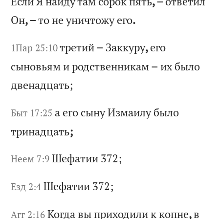
Е
сл
и
Я
на
йд
у
та
м
со
ро
к
пя
ть
, –
от
ве
ти
л
Он
, –
то
н
е
ун
ич
то
жу
е
го
.
тр
ет
ий
–
З
ак
ку
ру
,
ег
о
1Пар 25:10
сы
но
вь
ям
и
р
од
ст
ве
нн
ик
ам
–
и
х
бы
ло
д
ве
на
дц
ат
ь;
а
ег
о
сы
ну
И
зм
аи
лу
б
ыл
о
Быт 17:25
тр
ин
ад
ца
ть
;
Ше
фа
ти
и 372;
Неем 7:9
Ше
фа
ти
и 372;
Езд 2:4
Ко
гд
а
вы
п
ри
хо
ди
ли
к
к
оп
не
,
в
Агг 2:16