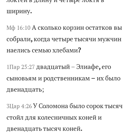
ши
ри
ну
.
А
ск
ол
ьк
о
ко
рз
ин
о
ст
ат
ко
в
вы
Мф 16:10
с
об
ра
ли
,
ко
гд
а
че
ты
ре
т
ыс
яч
и
му
жч
ин
н
ае
ли
сь
с
ем
ью
х
ле
ба
ми
?
дв
ад
ца
ты
й
–
Эл
иа
фе
,
ег
о
1Пар 25:27
сы
но
вь
ям
и
р
од
ст
ве
нн
ик
ам
–
и
х
бы
ло
д
ве
на
дц
ат
ь;
У
Со
ло
мо
на
б
ыл
о
со
ро
к
ты
ся
ч
3Цар 4:26
ст
ой
л
дл
я
ко
ле
сн
ич
ны
х
ко
не
й
и
дв
ен
ад
ца
ть
т
ыс
яч
к
он
ей
.