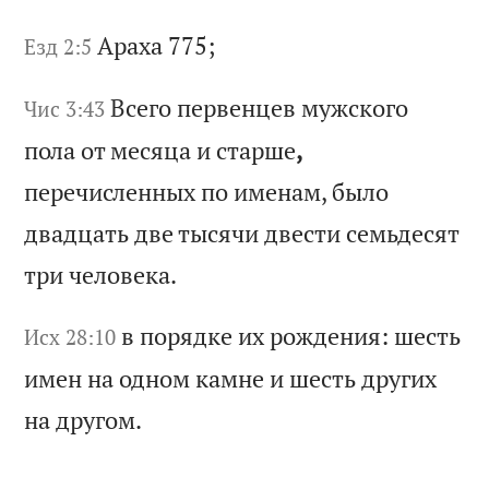
Ар
ах
а 775;
Езд 2:5
Вс
ег
о
пе
рв
ен
це
в
му
жс
ко
го
Чис 3:43
п
ол
а
от
м
ес
яц
а
и
ст
ар
ше
,
пе
ре
чи
сл
ен
ны
х
по
и
ме
на
м,
б
ыл
о
дв
ад
ца
ть
д
ве
т
ыс
яч
и
дв
ес
ти
с
ем
ьд
ес
ят
т
ри
ч
ел
ов
ек
а.
в
по
ря
дк
е
их
р
ож
де
ни
я:
ш
ес
ть
Исх 28:10
и
ме
н
на
о
дн
ом
к
ам
не
и
ш
ес
ть
д
ру
ги
х
на
д
ру
го
м.