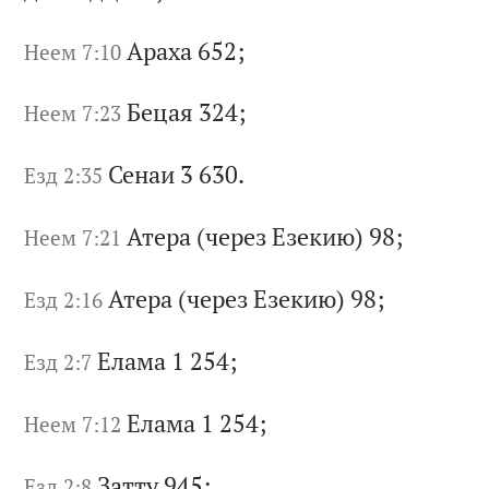
Ар
ах
а 652;
Неем 7:10
Бе
ца
я 324;
Неем 7:23
Се
на
и 3 630.
Езд 2:35
Ат
ер
а
(ч
ер
ез
Е
зе
ки
ю)
98;
Неем 7:21
Ат
ер
а
(ч
ер
ез
Е
зе
ки
ю)
98;
Езд 2:16
Ел
ам
а 1 254;
Езд 2:7
Ел
ам
а 1 254;
Неем 7:12
За
тт
у 945;
Езд 2:8