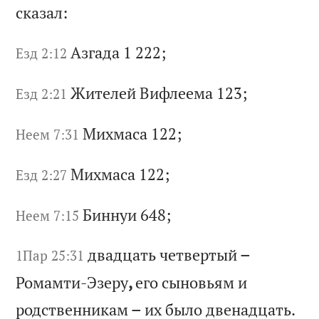
с
ка
за
л:
Аз
га
да
1 222;
Езд 2:12
Жи
те
ле
й
Ви
фл
ее
ма
123;
Езд 2:21
Ми
хм
ас
а 122;
Неем 7:31
Ми
хм
ас
а 122;
Езд 2:27
Би
нн
уи
648;
Неем 7:15
дв
ад
ца
ть
ч
ет
ве
рт
ый
–
1Пар 25:31
Р
ом
ам
ти
-Э
зе
ру
,
ег
о
сы
но
вь
ям
и
р
од
ст
ве
нн
ик
ам
–
и
х
бы
ло
д
ве
на
дц
ат
ь.