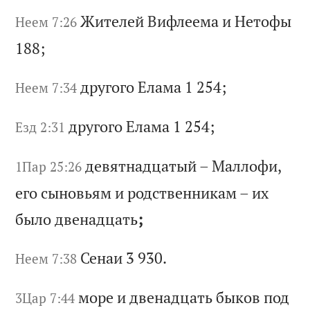
Жи
те
ле
й
Ви
фл
ее
ма
и
Н
ет
оф
ы
Неем 7:26
188;
др
уг
ог
о
Ел
ам
а 1 254;
Неем 7:34
др
уг
ог
о
Ел
ам
а 1 254;
Езд 2:31
де
вя
тн
ад
ца
ты
й
–
Ма
лл
оф
и,
1Пар 25:26
е
го
с
ын
ов
ья
м
и
ро
дс
тв
ен
ни
ка
м
–
их
б
ыл
о
дв
ен
ад
ца
ть
;
Се
на
и 3 930.
Неем 7:38
мо
ре
и
д
ве
на
дц
ат
ь
бы
ко
в
по
д
3Цар 7:44