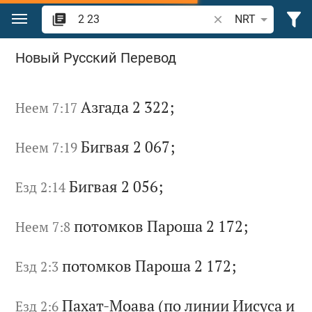
Перейти к содержанию
Поиск по отрывку 
NRT
Поиск "2 23" в Библии
Новый Русский Перевод
Аз
га
да
2 322;
Неем 7:17
Би
гв
ая
2 067;
Неем 7:19
Би
гв
ая
2 056;
Езд 2:14
по
то
мк
ов
П
ар
ош
а 2 172;
Неем 7:8
по
то
мк
ов
П
ар
ош
а 2 172;
Езд 2:3
Па
ха
т-
Мо
ав
а
(п
о
ли
ни
и
Ии
су
са
и
Езд 2:6