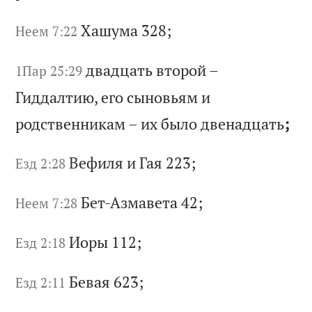
Ха
шу
ма
328;
Неем 7:22
дв
ад
ца
ть
в
то
ро
й
–
1Пар 25:29
Ги
дд
ал
ти
ю,
е
го
с
ын
ов
ья
м
и
ро
дс
тв
ен
ни
ка
м
–
их
б
ыл
о
дв
ен
ад
ца
ть
;
Ве
фи
ля
и
Г
ая
223;
Езд 2:28
Бе
т-
Аз
ма
ве
та
42;
Неем 7:28
Ио
ры
112;
Езд 2:18
Бе
ва
я 623;
Езд 2:11