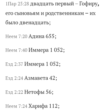
дв
ад
ца
ть
п
ер
вы
й
–
Го
фи
ру
,
1Пар 25:28
ег
о
сы
но
вь
ям
и
р
од
ст
ве
нн
ик
ам
–
и
х
бы
ло
д
ве
на
дц
ат
ь;
Ад
ин
а 655;
Неем 7:20
Им
ме
ра
1 052;
Неем 7:40
Им
ме
ра
1 052;
Езд 2:37
Аз
ма
ве
та
42;
Езд 2:24
Не
то
фы
56;
Езд 2:22
Ха
ри
фа
112;
Неем 7:24