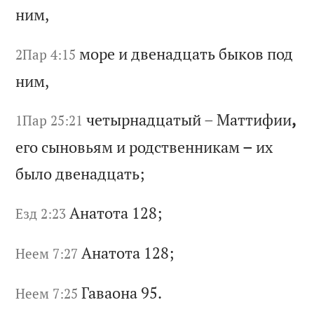
ни
м,
мо
ре
и
д
ве
на
дц
ат
ь
бы
ко
в
по
д
2Пар 4:15
ни
м,
че
ты
рн
ад
ца
ты
й
–
Ма
тт
иф
ии
,
1Пар 25:21
ег
о
сы
но
вь
ям
и
р
од
ст
ве
нн
ик
ам
–
и
х
бы
ло
д
ве
на
дц
ат
ь;
Ан
ат
от
а 128;
Езд 2:23
Ан
ат
от
а 128;
Неем 7:27
Га
ва
он
а 95.
Неем 7:25