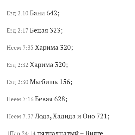
Ба
ни
642;
Езд 2:10
Бе
ца
я 323;
Езд 2:17
Ха
ри
ма
320;
Неем 7:35
Ха
ри
ма
320;
Езд 2:32
Ма
гб
иш
а 156;
Езд 2:30
Бе
ва
я 628;
Неем 7:16
Ло
да
,
Ха
ди
да
и
О
но
721;
Неем 7:37
пя
тн
ад
ца
ты
й
–
Ви
лг
е,
1Пар 24:14