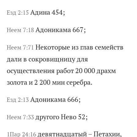
Ад
ин
а 454;
Езд 2:15
Ад
он
ик
ам
а 667;
Неем 7:18
Не
ко
то
ры
е
из
г
ла
в
се
ме
йс
тв
Неем 7:71
д
ал
и
в
со
кр
ов
ищ
ни
цу
д
ля
о
су
ще
ст
вл
ен
ия
р
аб
от
20 000
др
ах
м
зо
ло
та
и
2 200
ми
н
се
ре
бр
а.
Ад
он
ик
ам
а 666;
Езд 2:13
др
уг
ог
о
Не
во
52;
Неем 7:33
де
вя
тн
ад
ца
ты
й
–
Пе
та
хи
и,
1Пар 24:16