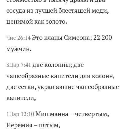
с
ос
уд
а
из
л
уч
ше
й
бл
ес
тя
ще
й
ме
ди
,
це
ни
мо
й
ка
к
зо
ло
то
.
Эт
о
кл
ан
ы
Си
ме
он
а;
22 200
Чис 26:14
му
жч
ин
.
дв
е
ко
ло
нн
ы;
д
ве
3Цар 7:41
ч
аш
ео
бр
аз
ны
е
ка
пи
те
ли
д
ля
к
ол
он
н,
д
ве
с
ет
ки
,
ук
ра
ша
вш
ие
ч
аш
ео
бр
аз
ны
е
ка
пи
те
ли
,
Ми
шм
ан
на
–
ч
ет
ве
рт
ым
,
1Пар 12:10
Ие
ре
ми
я
–
пя
ты
м,