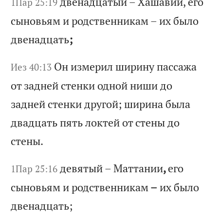
дв
ен
ад
ца
ты
й
–
Ха
ша
ви
и,
е
го
1Пар 25:19
с
ын
ов
ья
м
и
ро
дс
тв
ен
ни
ка
м
–
их
б
ыл
о
дв
ен
ад
ца
ть
;
Он
и
зм
ер
ил
ш
ир
ин
у
па
сс
аж
а
Иез 40:13
от
з
ад
не
й
ст
ен
ки
о
дн
ой
н
иш
и
до
з
ад
не
й
ст
ен
ки
д
ру
го
й;
ш
ир
ин
а
бы
ла
д
ва
дц
ат
ь
пя
ть
л
ок
те
й
от
с
те
ны
д
о
ст
ен
ы.
де
вя
ты
й
–
Ма
тт
ан
ии
,
ег
о
1Пар 25:16
сы
но
вь
ям
и
р
од
ст
ве
нн
ик
ам
–
и
х
бы
ло
д
ве
на
дц
ат
ь;