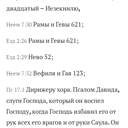
д
ва
дц
ат
ый
–
И
ез
ек
ии
лю
,
Ра
мы
и
Г
ев
ы 621;
Неем 7:30
Ра
мы
и
Г
ев
ы 621;
Езд 2:26
Не
во
52;
Езд 2:29
Ве
фи
ля
и
Г
ая
123;
Неем 7:32
Ди
ри
же
ру
х
ор
а.
П
са
ло
м
Да
ви
да
,
Пс 17:1
сл
уг
и
Го
сп
од
а,
к
от
ор
ый
о
н
во
сп
ел
Г
ос
по
ду
,
ко
гд
а
Го
сп
од
ь
из
ба
ви
л
ег
о
от
р
ук
в
се
х
ег
о
вр
аг
ов
и
о
т
ру
ки
С
ау
ла
.
Он