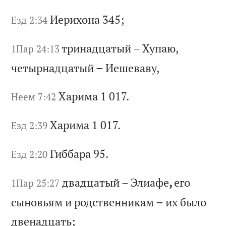
Ие
ри
хо
на
345;
Езд 2:34
тр
ин
ад
ца
ты
й
–
Ху
па
ю,
1Пар 24:13
ч
ет
ыр
на
дц
ат
ый
–
И
еш
ев
ав
у,
Ха
ри
ма
1 017.
Неем 7:42
Ха
ри
ма
1 017.
Езд 2:39
Ги
бб
ар
а 95.
Езд 2:20
дв
ад
ца
ты
й
–
Эл
иа
фе
,
ег
о
1Пар 25:27
сы
но
вь
ям
и
р
од
ст
ве
нн
ик
ам
–
и
х
бы
ло
д
ве
на
дц
ат
ь;