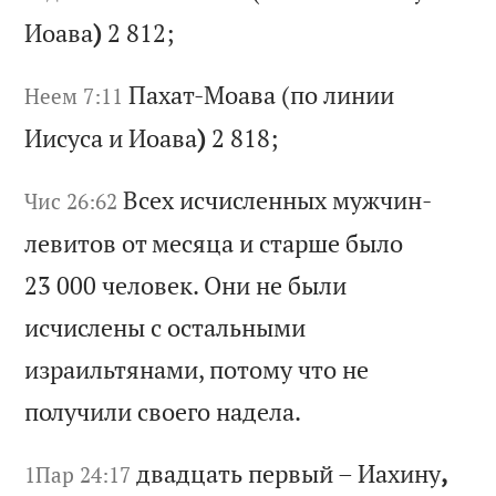
И
оа
ва
)
2 812;
Па
ха
т-
Мо
ав
а
(п
о
ли
ни
и
Неем 7:11
Ии
су
са
и
И
оа
ва
)
2 818;
Вс
ех
и
сч
ис
ле
нн
ых
м
уж
чи
н-
Чис 26:62
ле
ви
то
в
от
м
ес
яц
а
и
ст
ар
ше
б
ыл
о
23 000
че
ло
ве
к.
О
ни
н
е
бы
ли
и
сч
ис
ле
ны
с
о
ст
ал
ьн
ым
и
из
ра
ил
ьт
ян
ам
и,
п
от
ом
у
чт
о
не
п
ол
уч
ил
и
св
ое
го
н
ад
ел
а.
дв
ад
ца
ть
п
ер
вы
й
–
Иа
хи
ну
,
1Пар 24:17