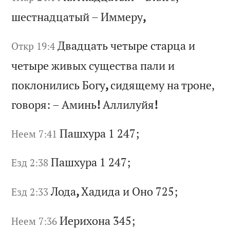
ш
ес
тн
ад
ца
ты
й
–
Им
ме
ру
,
Дв
ад
ца
ть
ч
ет
ыр
е
ст
ар
ца
и
Откр 19:4
ч
ет
ыр
е
жи
вы
х
су
ще
ст
ва
п
ал
и
и
по
кл
он
ил
ис
ь
Бо
гу
,
си
дя
ще
му
н
а
тр
он
е,
г
ов
ор
я:
–
А
ми
нь
!
Ал
ли
лу
йя
!
Па
шх
ур
а 1 247;
Неем 7:41
Па
шх
ур
а 1 247;
Езд 2:38
Ло
да
,
Ха
ди
да
и
О
но
725;
Езд 2:33
Ие
ри
хо
на
345;
Неем 7:36