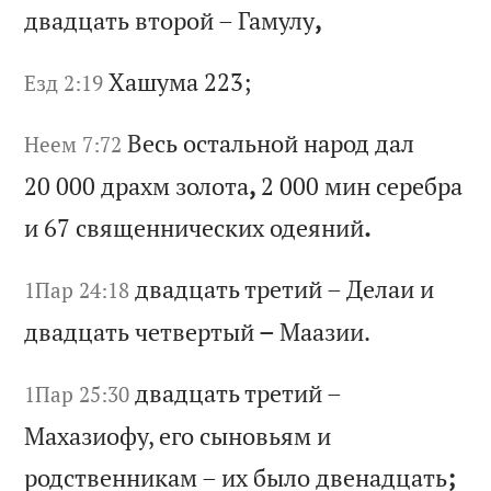
дв
ад
ца
ть
в
то
ро
й
–
Га
му
лу
,
Ха
шу
ма
223;
Езд 2:19
Ве
сь
о
ст
ал
ьн
ой
н
ар
од
д
ал
Неем 7:72
20 000
др
ах
м
зо
ло
та
,
2 000
ми
н
се
ре
бр
а
и 67
св
ящ
ен
ни
че
ск
их
о
де
ян
ий
.
дв
ад
ца
ть
т
ре
ти
й
–
Де
ла
и
и
1Пар 24:18
дв
ад
ца
ть
ч
ет
ве
рт
ый
–
М
аа
зи
и.
дв
ад
ца
ть
т
ре
ти
й
–
1Пар 25:30
Ма
ха
зи
оф
у,
е
го
с
ын
ов
ья
м
и
ро
дс
тв
ен
ни
ка
м
–
их
б
ыл
о
дв
ен
ад
ца
ть
;