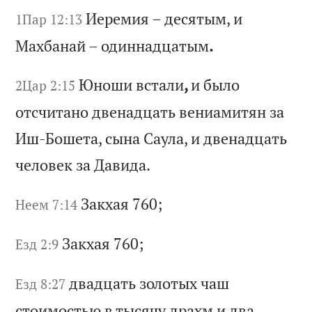
Ие
ре
ми
я
–
де
ся
ты
м,
и
1Пар 12:13
М
ах
ба
на
й
–
од
ин
на
дц
ат
ым
.
Юн
ош
и
вс
та
ли
,
и
бы
ло
2Цар 2:15
о
тс
чи
та
но
д
ве
на
дц
ат
ь
ве
ни
ам
ит
ян
з
а
Иш
-Б
ош
ет
а,
с
ын
а
Са
ул
а,
и
д
ве
на
дц
ат
ь
че
ло
ве
к
за
Д
ав
ид
а.
За
кх
ая
760;
Неем 7:14
За
кх
ая
760;
Езд 2:9
дв
ад
ца
ть
з
ол
от
ых
ч
аш
Езд 8:27
с
то
им
ос
ть
ю
в
ты
ся
чу
д
ра
хм
и
д
ва