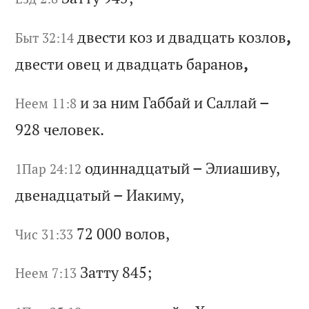
дв
ес
ти
к
оз
и
д
ва
дц
ат
ь
ко
зл
ов
,
Быт 32:14
дв
ес
ти
о
ве
ц
и
дв
ад
ца
ть
б
ар
ан
ов
,
и
за
н
им
Г
аб
ба
й
и
Са
лл
ай
–
Неем 11:8
928
че
ло
ве
к.
од
ин
на
дц
ат
ый
–
Э
ли
аш
ив
у,
1Пар 24:12
д
ве
на
дц
ат
ый
–
И
ак
им
у,
72 000
во
ло
в,
Чис 31:33
За
тт
у 845;
Неем 7:13