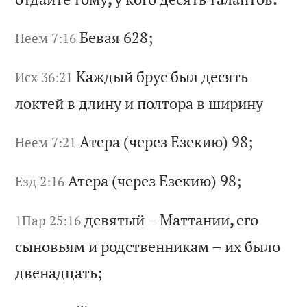
Бе
ва
я 628;
Неем 7:16
Ка
жд
ый
б
ру
с
бы
л
де
ся
ть
Исх 36:21
л
ок
те
й
в
дл
ин
у
и
по
лт
ор
а
в
ши
ри
ну
Ат
ер
а
(ч
ер
ез
Е
зе
ки
ю)
98;
Неем 7:21
Ат
ер
а
(ч
ер
ез
Е
зе
ки
ю)
98;
Езд 2:16
де
вя
ты
й
–
Ма
тт
ан
ии
,
ег
о
1Пар 25:16
сы
но
вь
ям
и
р
од
ст
ве
нн
ик
ам
–
и
х
бы
ло
д
ве
на
дц
ат
ь;