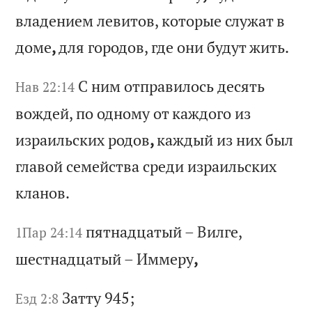
вл
ад
ен
ие
м
ле
ви
то
в,
к
от
ор
ые
с
лу
жа
т
в
до
ме
,
дл
я
го
ро
до
в,
г
де
о
ни
б
уд
ут
ж
ит
ь.
С
ни
м
от
пр
ав
ил
ос
ь
де
ся
ть
Нав 22:14
в
ож
де
й,
п
о
од
но
му
о
т
ка
жд
ог
о
из
и
зр
аи
ль
ск
их
р
од
ов
,
ка
жд
ый
и
з
ни
х
бы
л
гл
ав
ой
с
ем
ей
ст
ва
с
ре
ди
и
зр
аи
ль
ск
их
к
ла
но
в.
пя
тн
ад
ца
ты
й
–
Ви
лг
е,
1Пар 24:14
ш
ес
тн
ад
ца
ты
й
–
Им
ме
ру
,
За
тт
у 945;
Езд 2:8