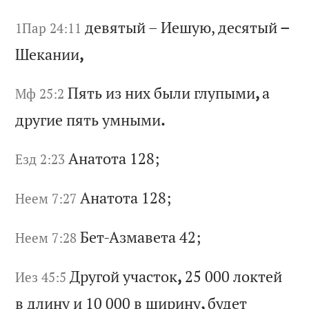
де
вя
ты
й
–
Ие
шу
ю,
д
ес
ят
ый
–
1Пар 24:11
Ш
ек
ан
ии
,
Пя
ть
и
з
ни
х
бы
ли
г
лу
пы
ми
,
а
Мф 25:2
др
уг
ие
п
ят
ь
ум
ны
ми
.
Ан
ат
от
а 128;
Езд 2:23
Ан
ат
от
а 128;
Неем 7:27
Бе
т-
Аз
ма
ве
та
42;
Неем 7:28
Др
уг
ой
у
ча
ст
ок
,
25 000
ло
кт
ей
Иез 45:5
в
д
ли
ну
и
10 000
в
ши
ри
ну
,
бу
де
т