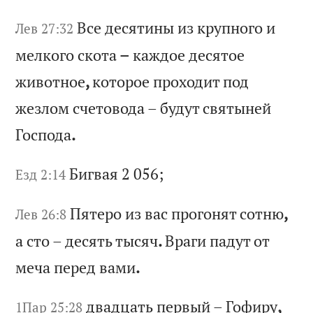
Вс
е
де
ся
ти
ны
и
з
кр
уп
но
го
и
Лев 27:32
м
ел
ко
го
с
ко
та
–
к
аж
до
е
де
ся
то
е
жи
во
тн
ое
,
ко
то
ро
е
пр
ох
од
ит
п
од
ж
ез
ло
м
сч
ет
ов
од
а
–
бу
ду
т
св
ят
ын
ей
Г
ос
по
да
.
Би
гв
ая
2 056;
Езд 2:14
Пя
те
ро
и
з
ва
с
пр
ог
он
ят
с
от
ню
,
Лев 26:8
а
ст
о
–
де
ся
ть
т
ыс
яч
.
Вр
аг
и
па
ду
т
от
м
еч
а
пе
ре
д
ва
ми
.
дв
ад
ца
ть
п
ер
вы
й
–
Го
фи
ру
,
1Пар 25:28