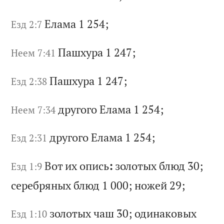
Ел
ам
а 1 254;
Езд 2:7
Па
шх
ур
а 1 247;
Неем 7:41
Па
шх
ур
а 1 247;
Езд 2:38
др
уг
ог
о
Ел
ам
а 1 254;
Неем 7:34
др
уг
ог
о
Ел
ам
а 1 254;
Езд 2:31
Во
т
их
о
пи
сь
:
зо
ло
ты
х
бл
юд
30;
Езд 1:9
с
ер
еб
ря
ны
х
бл
юд
1 000;
н
ож
ей
29;
зо
ло
ты
х
ча
ш 30;
о
ди
на
ко
вы
х
Езд 1:10