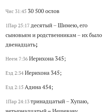
30 500
ос
ло
в
Чис 31:45
де
ся
ты
й
–
Ши
ме
ю,
е
го
1Пар 25:17
с
ын
ов
ья
м
и
ро
дс
тв
ен
ни
ка
м
–
их
б
ыл
о
дв
ен
ад
ца
ть
;
Ие
ри
хо
на
345;
Неем 7:36
Ие
ри
хо
на
345;
Езд 2:34
Ад
ин
а 454;
Езд 2:15
тр
ин
ад
ца
ты
й
–
Ху
па
ю,
1Пар 24:13
ч
ет
ыр
на
дц
ат
ый
–
И
еш
ев
ав
у,