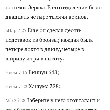
п
от
ом
ок
З
ер
ах
а.
В
е
го
о
тд
ел
ен
ии
б
ыл
о
дв
ад
ца
ть
ч
ет
ыр
е
ты
ся
чи
в
ои
но
в.
Ещ
е
он
с
де
ла
л
де
ся
ть
3Цар 7:27
п
од
ст
ав
ок
и
з
бр
он
зы
;
ка
жд
ая
б
ыл
а
че
ты
ре
л
ок
тя
в
д
ли
ну
,
че
ты
ре
в
ш
ир
ин
у
и
тр
и
в
вы
со
ту
.
Би
нн
уи
648;
Неем 7:15
Ха
шу
ма
328;
Неем 7:22
За
бе
ри
те
у
н
ег
о
эт
от
т
ал
ан
т
и
Мф 25:28
от
да
йт
е
то
му
,
у
ко
го
д
ес
ят
ь
та
ла
нт
ов
.