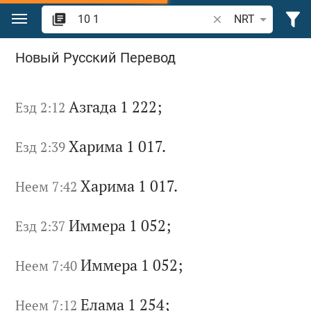
Перейти к содержанию
Поиск по отрывку 
NRT
Поиск "10 1" в Библии
Новый Русский Перевод
Аз
га
да
1 222;
Езд 2:12
Ха
ри
ма
1 017.
Езд 2:39
Ха
ри
ма
1 017.
Неем 7:42
Им
ме
ра
1 052;
Езд 2:37
Им
ме
ра
1 052;
Неем 7:40
Ел
ам
а 1 254;
Неем 7:12