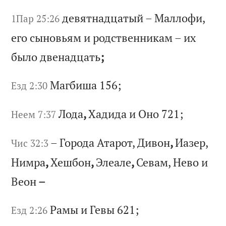
де
вя
тн
ад
ца
ты
й
–
Ма
лл
оф
и,
1Пар 25:26
е
го
с
ын
ов
ья
м
и
ро
дс
тв
ен
ни
ка
м
–
их
б
ыл
о
дв
ен
ад
ца
ть
;
Ма
гб
иш
а 156;
Езд 2:30
Ло
да
,
Ха
ди
да
и
О
но
721;
Неем 7:37
–
Го
ро
да
А
та
ро
т,
Д
ив
он
,
Иа
зе
р,
Чис 32:3
Н
им
ра
,
Хе
шб
он
,
Эл
еа
ле
,
Се
ва
м,
Н
ев
о
и
Ве
он
–
Ра
мы
и
Г
ев
ы 621;
Езд 2:26