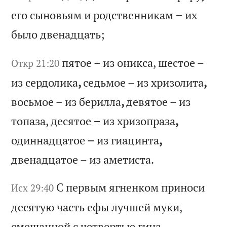
ег
о
сы
но
вь
ям
и
р
од
ст
ве
нн
ик
ам
–
и
х
бы
ло
д
ве
на
дц
ат
ь;
пя
то
е
–
из
о
ни
кс
а,
ш
ес
то
е
–
Откр 21:20
из
с
ер
до
ли
ка
,
се
дь
мо
е
–
из
х
ри
зо
ли
та
,
во
сь
мо
е
–
из
б
ер
ил
ла
,
де
вя
то
е
–
из
т
оп
аз
а,
д
ес
ят
ое
–
и
з
хр
из
оп
ра
за
,
од
ин
на
дц
ат
ое
–
и
з
ги
ац
ин
та
,
дв
ен
ад
ца
то
е
–
из
а
ме
ти
ст
а.
С
пе
рв
ым
я
гн
ен
ко
м
пр
ин
ос
и
Исх 29:40
де
ся
ту
ю
ча
ст
ь
еф
ы
лу
чш
ей
м
ук
и,
с
ме
ша
нн
ой
с
ч
ет
ве
рт
ью
г
ин
а