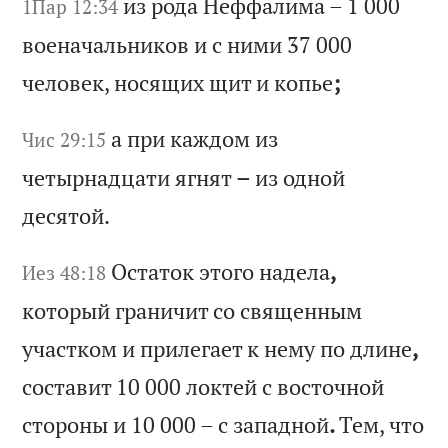
из
р
од
а
Не
фф
ал
им
а
– 1 000
1Пар 12:34
во
ен
ач
ал
ьн
ик
ов
и
с
н
им
и 37 000
че
ло
ве
к,
н
ос
ящ
их
щ
ит
и
к
оп
ье
;
а
пр
и
ка
жд
ом
и
з
Чис 29:15
че
ты
рн
ад
ца
ти
я
гн
ят
–
и
з
од
но
й
де
ся
то
й.
Ос
та
то
к
эт
ог
о
на
де
ла
,
Иез 48:18
ко
то
ры
й
гр
ан
ич
ит
с
о
св
ящ
ен
ны
м
уч
ас
тк
ом
и
п
ри
ле
га
ет
к
н
ем
у
по
д
ли
не
,
со
ст
ав
ит
10 000
ло
кт
ей
с
в
ос
то
чн
ой
с
то
ро
ны
и
10 000
–
с
за
па
дн
ой
.
Те
м,
ч
то