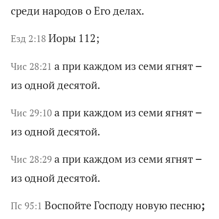
ср
ед
и
на
ро
до
в
о
Ег
о
де
ла
х.
Ио
ры
112;
Езд 2:18
а
пр
и
ка
жд
ом
и
з
се
ми
я
гн
ят
–
Чис 28:21
и
з
од
но
й
де
ся
то
й.
а
пр
и
ка
жд
ом
и
з
се
ми
я
гн
ят
–
Чис 29:10
и
з
од
но
й
де
ся
то
й.
а
пр
и
ка
жд
ом
и
з
се
ми
я
гн
ят
–
Чис 28:29
и
з
од
но
й
де
ся
то
й.
Во
сп
ой
те
Г
ос
по
ду
н
ов
ую
п
ес
ню
;
Пс 95:1