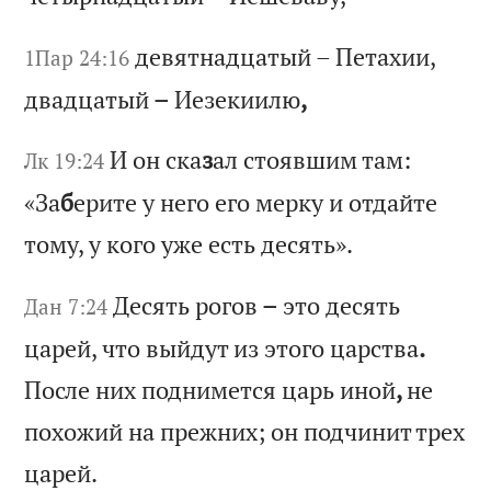
де
вя
тн
ад
ца
ты
й
–
Пе
та
хи
и,
1Пар 24:16
д
ва
дц
ат
ый
–
И
ез
ек
ии
лю
,
И
он
с
ка
з
ал
с
то
яв
ши
м
та
м:
Лк 19:24
«
За
б
ер
ит
е
у
не
го
е
го
м
ер
ку
и
о
тд
ай
те
т
ом
у,
у
к
ог
о
уж
е
ес
ть
д
ес
ят
ь»
.
Де
ся
ть
р
ог
ов
–
э
то
д
ес
ят
ь
Дан 7:24
ца
ре
й,
ч
то
в
ый
ду
т
из
э
то
го
ц
ар
ст
ва
.
По
сл
е
ни
х
по
дн
им
ет
ся
ц
ар
ь
ин
ой
,
не
п
ох
ож
ий
н
а
пр
еж
ни
х;
о
н
по
дч
ин
ит
т
ре
х
ца
ре
й.