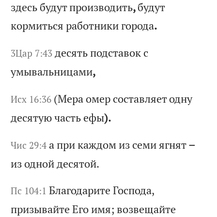
з
де
сь
б
уд
ут
п
ро
из
во
ди
ть
,
бу
ду
т
ко
рм
ит
ьс
я
ра
бо
тн
ик
и
го
ро
да
.
де
ся
ть
п
од
ст
ав
ок
с
3Цар 7:43
у
мы
ва
ль
ни
ца
ми
,
(М
ер
а
ом
ер
с
ос
та
вл
яе
т
од
ну
Исх 16:36
д
ес
ят
ую
ч
ас
ть
е
фы
).
а
пр
и
ка
жд
ом
и
з
се
ми
я
гн
ят
–
Чис 29:4
и
з
од
но
й
де
ся
то
й.
Бл
аг
од
ар
ит
е
Го
сп
од
а,
Пс 104:1
п
ри
зы
ва
йт
е
Ег
о
им
я;
в
оз
ве
ща
йт
е