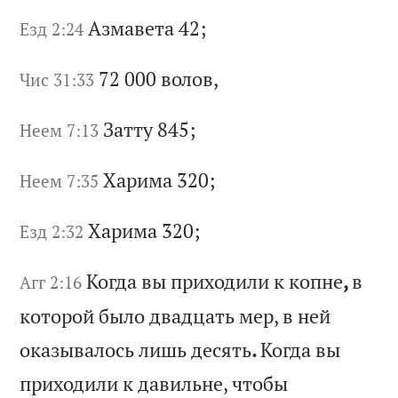
Аз
ма
ве
та
42;
Езд 2:24
72 000
во
ло
в,
Чис 31:33
За
тт
у 845;
Неем 7:13
Ха
ри
ма
320;
Неем 7:35
Ха
ри
ма
320;
Езд 2:32
Ко
гд
а
вы
п
ри
хо
ди
ли
к
к
оп
не
,
в
Агг 2:16
ко
то
ро
й
бы
ло
д
ва
дц
ат
ь
ме
р,
в
н
ей
о
ка
зы
ва
ло
сь
л
иш
ь
де
ся
ть
.
Ко
гд
а
вы
п
ри
хо
ди
ли
к
д
ав
ил
ьн
е,
ч
то
бы