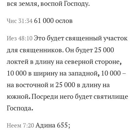
вс
я
зе
мл
я,
в
ос
по
й
Го
сп
од
у.
61 000
ос
ло
в
Чис 31:34
Эт
о
бу
де
т
св
ящ
ен
ны
й
уч
ас
то
к
Иез 48:10
дл
я
св
ящ
ен
ни
ко
в.
О
н
бу
де
т 25 000
ло
кт
ей
в
д
ли
ну
н
а
се
ве
рн
ой
с
то
ро
не
,
10 000
в
ши
ри
ну
н
а
за
па
дн
ой
,
10 000
–
на
в
ос
то
чн
ой
и
25 000
в
дл
ин
у
на
ю
жн
ой
.
По
ср
ед
и
не
го
б
уд
ет
с
вя
ти
ли
ще
Г
ос
по
да
.
Ад
ин
а 655;
Неем 7:20