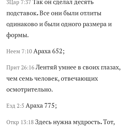
Та
к
он
с
де
ла
л
де
ся
ть
3Цар 7:37
п
од
ст
ав
ок
.
Вс
е
он
и
бы
ли
о
тл
ит
ы
од
ин
ак
ов
о
и
бы
ли
о
дн
ог
о
ра
зм
ер
а
и
фо
рм
ы.
Ар
ах
а 652;
Неем 7:10
Ле
нт
яй
у
мн
ее
в
с
во
их
г
ла
за
х,
Прит 26:16
ч
ем
с
ем
ь
че
ло
ве
к,
о
тв
еч
аю
щи
х
ос
мо
тр
ит
ел
ьн
о.
Ар
ах
а 775;
Езд 2:5
Зд
ес
ь
ну
жн
а
му
др
ос
ть
.
То
т,
Откр 13:18