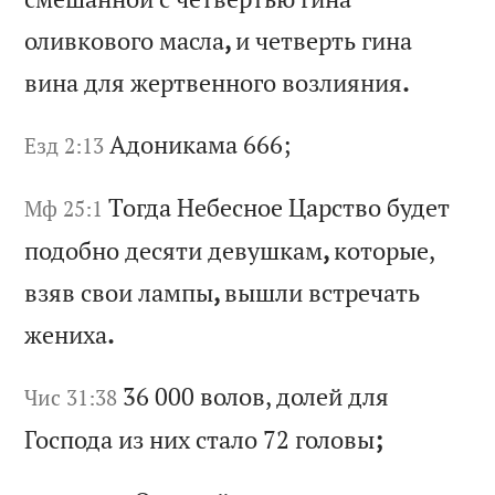
ол
ив
ко
во
го
м
ас
ла
,
и
че
тв
ер
ть
г
ин
а
ви
на
д
ля
ж
ер
тв
ен
но
го
в
оз
ли
ян
ия
.
Ад
он
ик
ам
а 666;
Езд 2:13
То
гд
а
Не
бе
сн
ое
Ц
ар
ст
во
б
уд
ет
Мф 25:1
п
од
об
но
д
ес
ят
и
де
ву
шк
ам
,
ко
то
ры
е,
в
зя
в
св
ои
л
ам
пы
,
вы
шл
и
вс
тр
еч
ат
ь
же
ни
ха
.
36 000
во
ло
в,
д
ол
ей
д
ля
Чис 31:38
Г
ос
по
да
и
з
ни
х
ст
ал
о 72
го
ло
вы
;