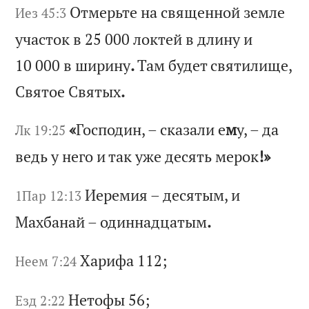
От
ме
рь
те
н
а
св
ящ
ен
но
й
зе
мл
е
Иез 45:3
уч
ас
то
к
в 25 000
ло
кт
ей
в
д
ли
ну
и
10 000
в
ши
ри
ну
.
Та
м
бу
де
т
св
ят
ил
ищ
е,
С
вя
то
е
Св
ят
ых
.
«
Гос
по
ди
н,
–
с
ка
за
ли
е
м
у,
–
д
а
Лк 19:25
ве
дь
у
н
ег
о
и
та
к
уж
е
де
ся
ть
м
ер
ок
!»
Ие
ре
ми
я
–
де
ся
ты
м,
и
1Пар 12:13
М
ах
ба
на
й
–
од
ин
на
дц
ат
ым
.
Ха
ри
фа
112;
Неем 7:24
Не
то
фы
56;
Езд 2:22