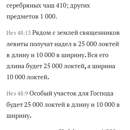
се
ре
бр
ян
ых
ч
аш
410;
д
ру
ги
х
пр
ед
ме
то
в 1 000.
Ря
до
м
с
зе
мл
ей
с
вя
ще
нн
ик
ов
Иез 48:13
л
ев
ит
ы
по
лу
ча
т
на
де
л
в 25 000
ло
кт
ей
в
д
ли
ну
и
10 000
в
ши
ри
ну
.
Вс
я
ег
о
дл
ин
а
бу
де
т 25 000
ло
кт
ей
,
а
ши
ри
на
10 000
ло
кт
ей
.
Ос
об
ый
у
ча
ст
ок
д
ля
Г
ос
по
да
Иез 48:9
б
уд
ет
25 000
ло
кт
ей
в
д
ли
ну
и
10 000
в
ши
ри
ну
.