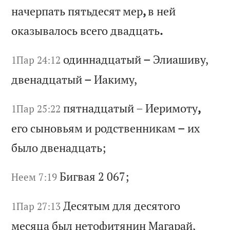
н
ач
ер
па
ть
п
ят
ьд
ес
ят
м
ер
,
в
не
й
ок
аз
ыв
ал
ос
ь
вс
ег
о
дв
ад
ца
ть
.
од
ин
на
дц
ат
ый
–
Э
ли
аш
ив
у,
1Пар 24:12
д
ве
на
дц
ат
ый
–
И
ак
им
у,
пя
тн
ад
ца
ты
й
–
Ие
ри
мо
ту
,
1Пар 25:22
ег
о
сы
но
вь
ям
и
р
од
ст
ве
нн
ик
ам
–
и
х
бы
ло
д
ве
на
дц
ат
ь;
Би
гв
ая
2 067;
Неем 7:19
Де
ся
ты
м
дл
я
де
ся
то
го
1Пар 27:13
м
ес
яц
а
бы
л
не
то
фи
тя
ни
н
Ма
га
ра
й,