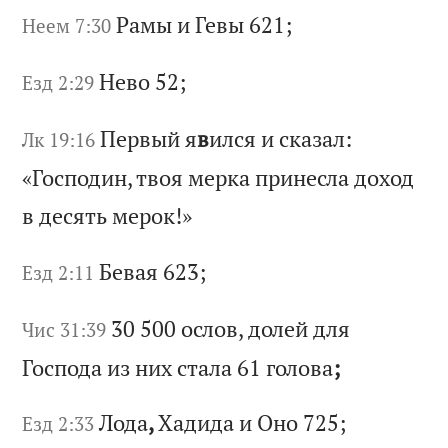
Ра
мы
и
Г
ев
ы 621;
Неем 7:30
Не
во
52;
Езд 2:29
Пе
рв
ый
я
в
ил
ся
и
с
ка
за
л:
Лк 19:16
«Г
ос
по
ди
н,
т
во
я
ме
рк
а
пр
ин
ес
ла
д
ох
од
в
д
ес
ят
ь
ме
ро
к!
»
Бе
ва
я 623;
Езд 2:11
30 500
ос
ло
в,
д
ол
ей
д
ля
Чис 31:39
Г
ос
по
да
и
з
ни
х
ст
ал
а 61
го
ло
ва
;
Ло
да
,
Ха
ди
да
и
О
но
725;
Езд 2:33