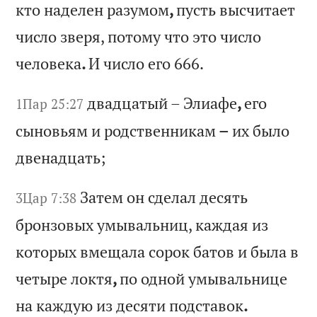
к
то
н
ад
ел
ен
р
аз
ум
ом
,
пу
ст
ь
вы
сч
ит
ае
т
чи
сл
о
зв
ер
я,
п
от
ом
у
чт
о
эт
о
чи
сл
о
че
ло
ве
ка
.
И
чи
сл
о
ег
о 666.
дв
ад
ца
ты
й
–
Эл
иа
фе
,
ег
о
1Пар 25:27
сы
но
вь
ям
и
р
од
ст
ве
нн
ик
ам
–
и
х
бы
ло
д
ве
на
дц
ат
ь;
За
те
м
он
с
де
ла
л
де
ся
ть
3Цар 7:38
б
ро
нз
ов
ых
у
мы
ва
ль
ни
ц,
к
аж
да
я
из
к
от
ор
ых
в
ме
ща
ла
с
ор
ок
б
ат
ов
и
б
ыл
а
в
че
ты
ре
л
ок
тя
,
по
о
дн
ой
у
мы
ва
ль
ни
це
н
а
ка
жд
ую
и
з
де
ся
ти
п
од
ст
ав
ок
.