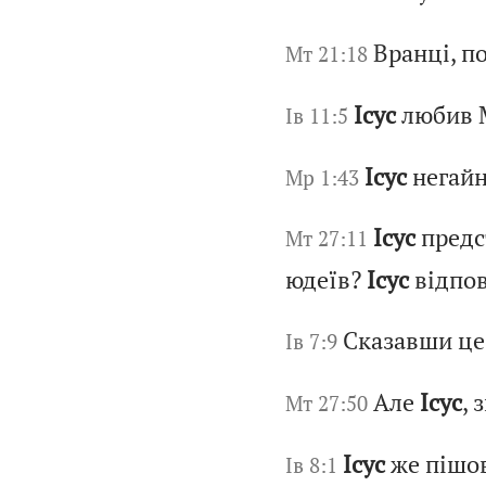
Вранці, п
Мт 21:18
Ісус
любив Ма
Ів 11:5
Ісус
негайн
Мр 1:43
Ісус
предс
Мт 27:11
юдеїв?
Ісус
відпов
Сказавши це
Ів 7:9
Але
Ісус
, 
Мт 27:50
Ісус
же пішов
Ів 8:1