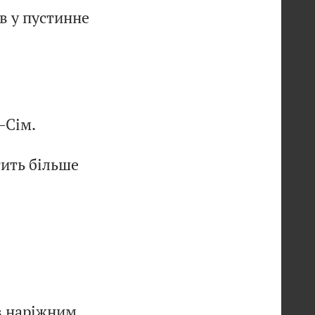
в у пустинне
―Сім.
тить більше
в наріжним