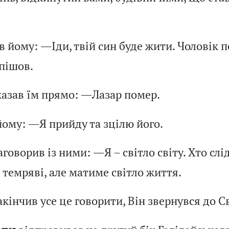
в йому: ―Іди, твій син буде жити. Чоловік п
 пішов.
азав їм прямо: ―Лазар помер.
йому: ―Я прийду та зцілю його.
говорив із ними: ―Я – світло світу. Хто слі
 темряві, але матиме світло життя.
кінчив усе це говорити, Він звернувся до Св