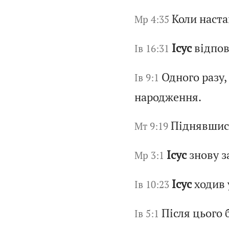
Коли наста
Мр 4:35
Ісус
відпов
Ів 16:31
Одного разу,
Ів 9:1
народження.
Піднявшис
Мт 9:19
Ісус
знову з
Мр 3:1
Ісус
ходив 
Ів 10:23
Після цього 
Ів 5:1