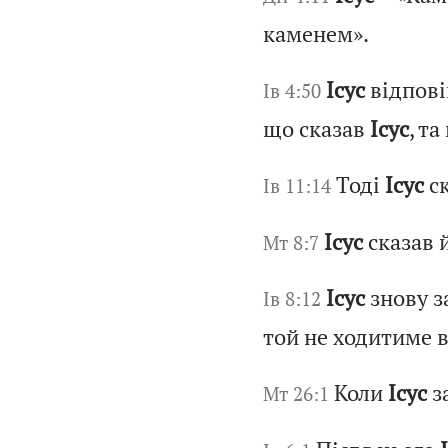
каменем».
Ісус
відпові
Ів 4:50
що сказав
Ісус
, та
Тоді
Ісус
ск
Ів 11:14
Ісус
сказав 
Мт 8:7
Ісус
знову за
Ів 8:12
той не ходитиме в
Коли
Ісус
за
Мт 26:1