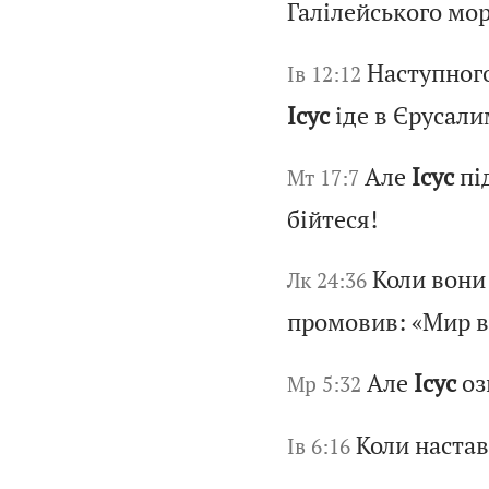
Галілейського мор
Наступного
Ів 12:12
Ісус
іде в Єрусали
Але
Ісус
пі
Мт 17:7
бійтеся!
Коли вони
Лк 24:36
промовив: «Мир в
Але
Ісус
оз
Мр 5:32
Коли настав
Ів 6:16