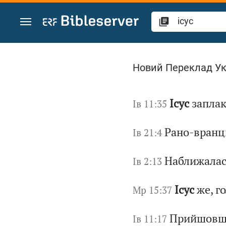
Перейти до вмісту
Шукайте «ісус» у Б
Новий Переклад У
Ісус
заплак
Ів 11:35
Рано-вранц
Ів 21:4
Наближалас
Ів 2:13
Ісус
же, г
Мр 15:37
Прийшовш
Ів 11:17