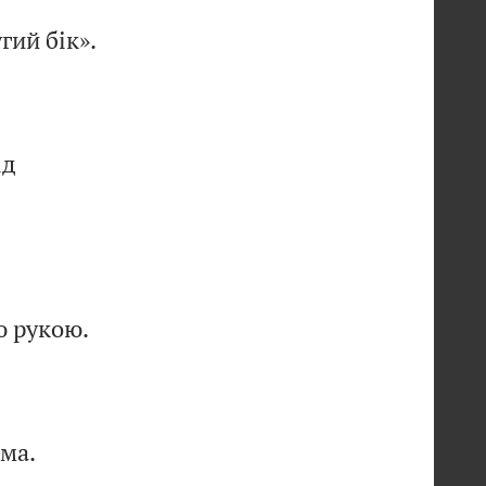
гий бік».
ід
ю рукою.
ма.