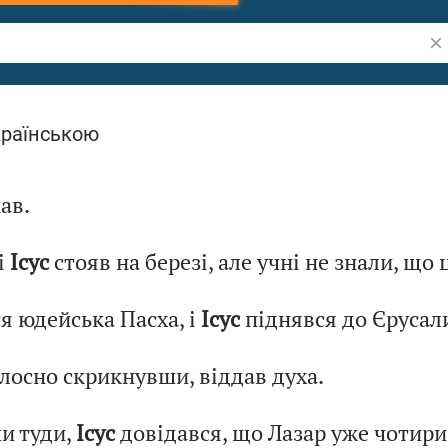
Шу
іблії
країнською
ав.
і
Ісус
стояв на березі, але учні не знали, що
я юдейська Пасха, і
Ісус
піднявся до Єрусал
олосно скрикнувши, віддав духа.
и туди,
Ісус
довідався, що Лазар уже чотири 