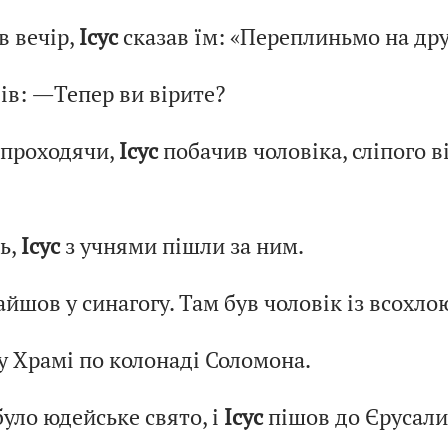
в вечір,
Ісус
сказав їм: «Переплиньмо на дру
ів: ―Тепер ви вірите?
 проходячи,
Ісус
побачив чоловіка, сліпого в
ь,
Ісус
з учнями пішли за ним.
айшов у синагогу. Там був чоловік із всохло
у Храмі по колонаді Соломона.
було юдейське свято, і
Ісус
пішов до Єрусали