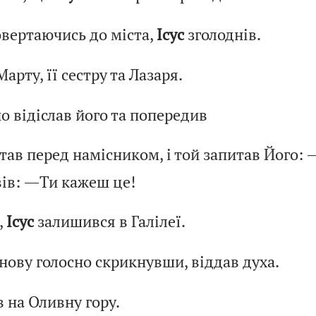
овертаючись до міста,
Ісус
зголоднів.
рту, її сестру та Лазаря.
о відіслав його та попередив
тав перед намісником, і той запитав Його:
ів: ―Ти кажеш це!
,
Ісус
залишився в Галілеї.
знову голосно скрикнувши, віддав духа.
 на Оливну гору.