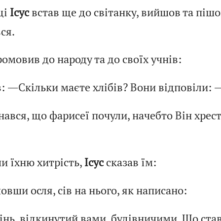
ці
Ісус
встав ще до світанку, вийшов та пішо
ся.
омовив до народу та до своїх учнів:
: ―Скільки маєте хлібів? Вони відповіли: 
нався, що фарисеї почули, начебто Він хрес
и їхню хитрість,
Ісус
сказав їм:
овши осля, сів на нього, як написано:
інь, відкинутий вами, будівничими, Що ста