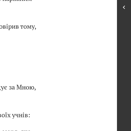
овірив тому,
дує за Мною,
оїх учнів: