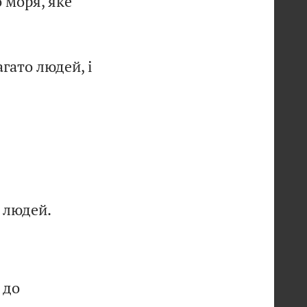
 моря, яке
гато людей, і
а людей.
 до