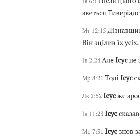
Після цього
Ів 6:1
зветься Тиверіад
Дізнавшис
Мт 12:15
Він зцілив їх усіх.
Але
Ісус
не 
Ів 2:24
Тоді
Ісус
ск
Мр 8:21
Ісус
же зрос
Лк 2:52
Ісус
сказав
Ів 11:23
Ісус
знов з
Мр 7:31