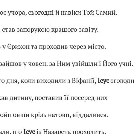
с учора, сьогодні й навіки Той Самий.
і став запорукою кращого завіту.
у Єрихон та проходив через місто.
зайшов у човен, за Ним увійшли і Його учні.
о дня, коли виходили з Віфанії,
Ісус
зголодн
ав дитину, поставив її посеред них
ройшовши крізь натовп, віддалився.
али, що
Ісус
із Назарета проходить.