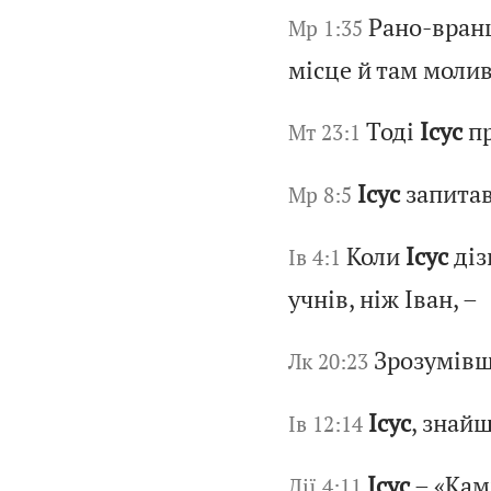
Рано-вран
Мр 1:35
місце й там молив
Тоді
Ісус
пр
Мт 23:1
Ісус
запитав
Мр 8:5
Коли
Ісус
діз
Ів 4:1
учнів, ніж Іван, –
Зрозумівш
Лк 20:23
Ісус
, знайш
Ів 12:14
Ісус
– «Кам
Дії 4:11