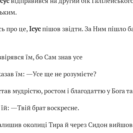
Ісус
відправився на другий бік Галілейського
ським.
ь про це,
Ісус
пішов звідти. За Ним пішло ба
звірявся їм, бо Сам знав усе
азав їм: ―Усе ще не розумієте?
тав мудрістю, ростом і благодаттю у Бога т
 їй: ―Твій брат воскресне.
алишив околиці Тира й через Сидон вийшов