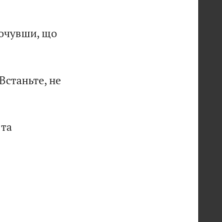
почувши, що
Встаньте, не
 та