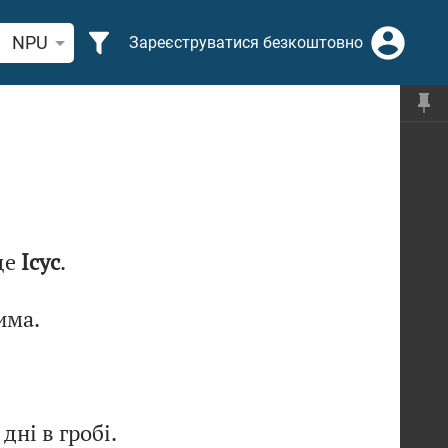
кати біблійний вірш або слово
NPU
Зареєструватися безкоштовно
 це
Ісус
.
има.
дні в гробі.