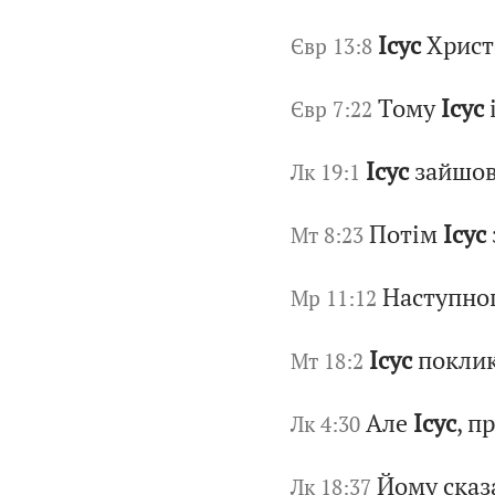
Ісус
Христо
Євр 13:8
Тому
Ісус
Євр 7:22
Ісус
зайшов 
Лк 19:1
Потім
Ісус
Мт 8:23
Наступног
Мр 11:12
Ісус
поклик
Мт 18:2
Але
Ісус
, п
Лк 4:30
Йому сказ
Лк 18:37