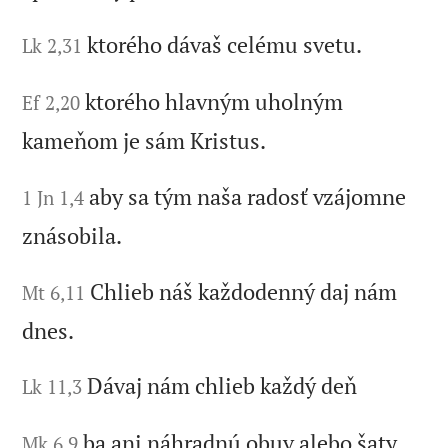
ktorého dávaš celému svetu.
Lk 2,31
ktorého hlavným uholným
Ef 2,20
kameňom je sám Kristus.
aby sa tým naša radosť vzájomne
1 Jn 1,4
znásobila.
Chlieb náš každodenný daj nám
Mt 6,11
dnes.
Dávaj nám chlieb každý deň
Lk 11,3
ba ani náhradnú obuv alebo šaty.
Mk 6,9