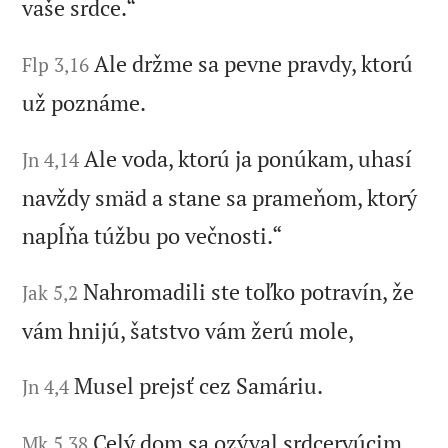
vaše srdce.“
Ale držme sa pevne pravdy, ktorú
Flp 3,16
už poznáme.
Ale voda, ktorú ja ponúkam, uhasí
Jn 4,14
navždy smäd a stane sa prameňom, ktorý
napĺňa túžbu po večnosti.“
Nahromadili ste toľko potravín, že
Jak 5,2
vám hnijú, šatstvo vám žerú mole,
Musel prejsť cez Samáriu.
Jn 4,4
Celý dom sa ozýval srdcervúcim
Mk 5,38