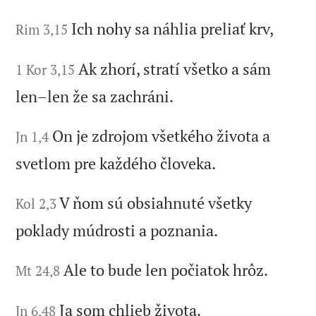
Ich nohy sa náhlia preliať krv,
Rim 3,15
Ak zhorí, stratí všetko a sám
1 Kor 3,15
len–len že sa zachráni.
On je zdrojom všetkého života a
Jn 1,4
svetlom pre každého človeka.
V ňom sú obsiahnuté všetky
Kol 2,3
poklady múdrosti a poznania.
Ale to bude len počiatok hrôz.
Mt 24,8
Ja som chlieb života.
Jn 6,48