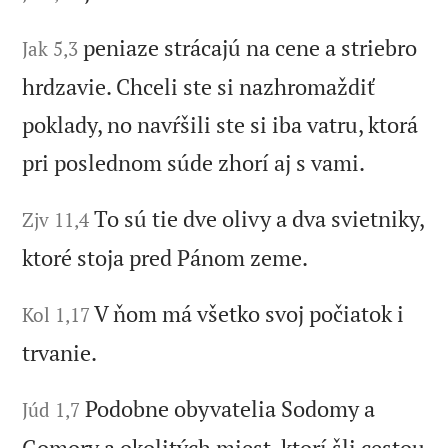
peniaze strácajú na cene a striebro
Jak 5,3
hrdzavie. Chceli ste si nazhromaždiť
poklady, no navŕšili ste si iba vatru, ktorá
pri poslednom súde zhorí aj s vami.
To sú tie dve olivy a dva svietniky,
Zjv 11,4
ktoré stoja pred Pánom zeme.
V ňom má všetko svoj počiatok i
Kol 1,17
trvanie.
Podobne obyvatelia Sodomy a
Júd 1,7
Gomory a okolitých miest, ktorí šli cestou