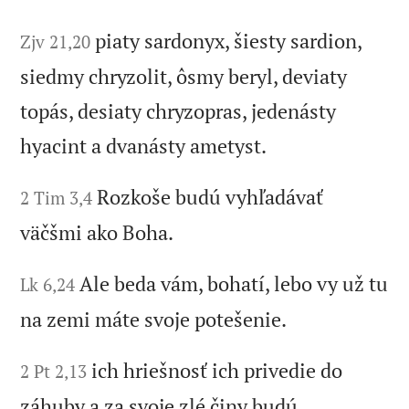
piaty sardonyx, šiesty sardion,
Zjv 21,20
siedmy chryzolit, ôsmy beryl, deviaty
topás, desiaty chryzopras, jedenásty
hyacint a dvanásty ametyst.
Rozkoše budú vyhľadávať
2 Tim 3,4
väčšmi ako Boha.
Ale beda vám, bohatí, lebo vy už tu
Lk 6,24
na zemi máte svoje potešenie.
ich hriešnosť ich privedie do
2 Pt 2,13
záhuby a za svoje zlé činy budú