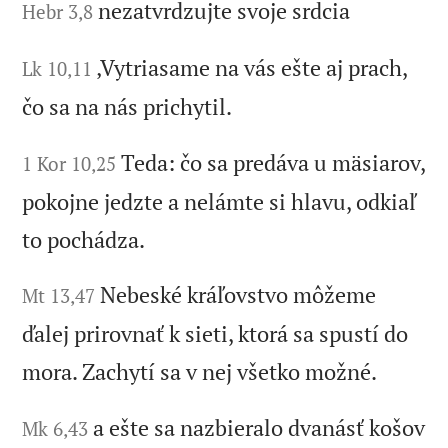
nezatvrdzujte svoje srdcia
Hebr 3,8
‚Vytriasame na vás ešte aj prach,
Lk 10,11
čo sa na nás prichytil.
Teda: čo sa predáva u mäsiarov,
1 Kor 10,25
pokojne jedzte a nelámte si hlavu, odkiaľ
to pochádza.
Nebeské kráľovstvo môžeme
Mt 13,47
ďalej prirovnať k sieti, ktorá sa spustí do
mora. Zachytí sa v nej všetko možné.
a ešte sa nazbieralo dvanásť košov
Mk 6,43