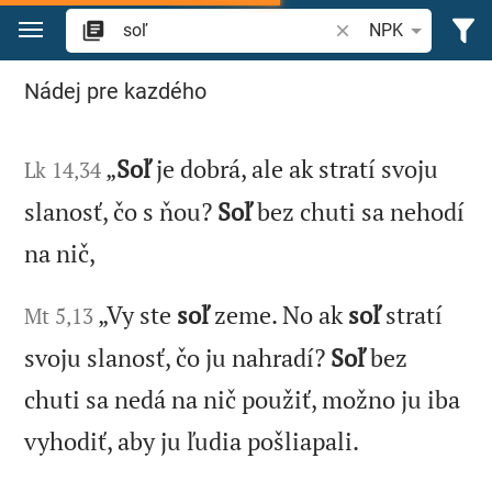
Prejsť na obsah
Vyhľadajte biblický 
NPK
Vyhľadajte "soľ" v Biblii
Nádej pre kazdého
„
Soľ
je dobrá, ale ak stratí svoju
Lk 14,34
slanosť, čo s ňou?
Soľ
bez chuti sa nehodí
na nič,
„Vy ste
soľ
zeme. No ak
soľ
stratí
Mt 5,13
svoju slanosť, čo ju nahradí?
Soľ
bez
chuti sa nedá na nič použiť, možno ju iba
vyhodiť, aby ju ľudia pošliapali.