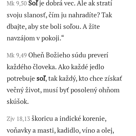
Soľ
je dobrá vec. Ale ak stratí
Mk 9,50
svoju slanosť, čím ju nahradíte? Tak
dbajte, aby ste boli soľou. A žite
navzájom v pokoji.“
Oheň Božieho súdu preverí
Mk 9,49
každého človeka. Ako každé jedlo
potrebuje
soľ
, tak každý, kto chce získať
večný život, musí byť posolený ohňom
skúšok.
škoricu a indické korenie,
Zjv 18,13
voňavky a masti, kadidlo, víno a olej,