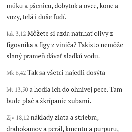
múku a pšenicu, dobytok a ovce, kone a
vozy, telá i duše ľudí.
Môžete si azda natrhať olivy z
Jak 3,12
figovníka a figy z viniča? Takisto nemôže
slaný prameň dávať sladkú vodu.
Tak sa všetci najedli dosýta
Mk 6,42
a hodia ich do ohnivej pece. Tam
Mt 13,50
bude plač a škrípanie zubami.
náklady zlata a striebra,
Zjv 18,12
drahokamov a perál, kmentu a purpuru,