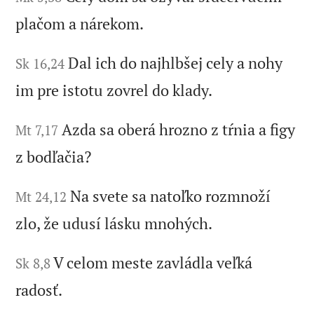
plačom a nárekom.
Dal ich do najhlbšej cely a nohy
Sk 16,24
im pre istotu zovrel do klady.
Azda sa oberá hrozno z tŕnia a figy
Mt 7,17
z bodľačia?
Na svete sa natoľko rozmnoží
Mt 24,12
zlo, že udusí lásku mnohých.
V celom meste zavládla veľká
Sk 8,8
radosť.