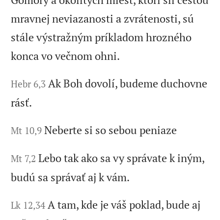
mravnej neviazanosti a zvrátenosti, sú
stále výstražným príkladom hrozného
konca vo večnom ohni.
Ak Boh dovolí, budeme duchovne
Hebr 6,3
rásť.
Neberte si so sebou peniaze
Mt 10,9
Lebo tak ako sa vy správate k iným,
Mt 7,2
budú sa správať aj k vám.
A tam, kde je váš poklad, bude aj
Lk 12,34