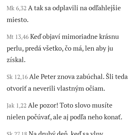
A tak sa odplavili na odľahlejšie
Mk 6,32
miesto.
Keď objaví mimoriadne krásnu
Mt 13,46
perlu, predá všetko, čo má, len aby ju
získal.
Ale Peter znova zabúchal. Šli teda
Sk 12,16
otvoriť a neverili vlastným očiam.
Ale pozor! Toto slovo musíte
Jak 1,22
nielen počúvať, ale aj podľa neho konať.
Na druhý deň, keď sa vlny
Sk 27,18