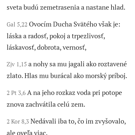
sveta budú zemetrasenia a nastane hlad.
Ovocím Ducha Svätého však je:
Gal 5,22
láska a radosť, pokoj a trpezlivosť,
láskavosť, dobrota, vernosť,
a nohy sa mu jagali ako roztavené
Zjv 1,15
zlato. Hlas mu burácal ako morský príboj.
A na jeho rozkaz voda pri potope
2 Pt 3,6
znova zachvátila celú zem.
Nedávali iba to, čo im zvyšovalo,
2 Kor 8,3
ale oveľa viac.