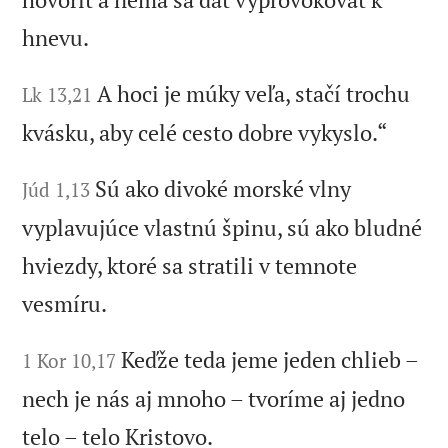
hnevu.
A hoci je múky veľa, stačí trochu
Lk 13,21
kvásku, aby celé cesto dobre vykyslo.“
Sú ako divoké morské vlny
Júd 1,13
vyplavujúce vlastnú špinu, sú ako bludné
hviezdy, ktoré sa stratili v temnote
vesmíru.
Keďže teda jeme jeden chlieb –
1 Kor 10,17
nech je nás aj mnoho – tvoríme aj jedno
telo – telo Kristovo.