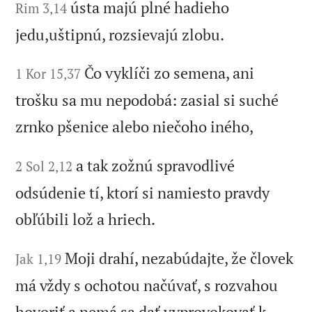
ústa majú plné hadieho
Rim 3,14
jedu,uštipnú, rozsievajú zlobu.
Čo vyklíči zo semena, ani
1 Kor 15,37
trošku sa mu nepodobá: zasial si suché
zrnko pšenice alebo niečoho iného,
a tak zožnú spravodlivé
2 Sol 2,12
odsúdenie tí, ktorí si namiesto pravdy
obľúbili lož a hriech.
Moji drahí, nezabúdajte, že človek
Jak 1,19
má vždy s ochotou načúvať, s rozvahou
hovoriť a nemá sa dať vyprovokovať k