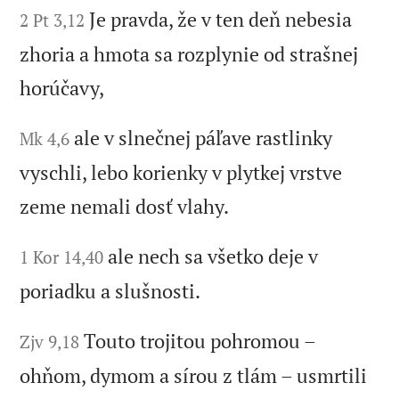
Je pravda, že v ten deň nebesia
2 Pt 3,12
zhoria a hmota sa rozplynie od strašnej
horúčavy,
ale v slnečnej páľave rastlinky
Mk 4,6
vyschli, lebo korienky v plytkej vrstve
zeme nemali dosť vlahy.
ale nech sa všetko deje v
1 Kor 14,40
poriadku a slušnosti.
Touto trojitou pohromou –
Zjv 9,18
ohňom, dymom a sírou z tlám – usmrtili