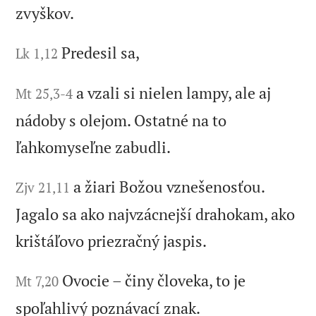
zvyškov.
Predesil sa,
Lk 1,12
a vzali si nielen lampy, ale aj
Mt 25,3-4
nádoby s olejom. Ostatné na to
ľahkomyseľne zabudli.
a žiari Božou vznešenosťou.
Zjv 21,11
Jagalo sa ako najvzácnejší drahokam, ako
krištáľovo priezračný jaspis.
Ovocie – činy človeka, to je
Mt 7,20
spoľahlivý poznávací znak.