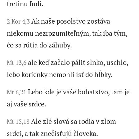
tretinu ľudí.
Ak naše posolstvo zostáva
2 Kor 4,3
niekomu nezrozumiteľným, tak iba tým,
čo sa rútia do záhuby.
ale keď začalo páliť slnko, uschlo,
Mt 13,6
lebo korienky nemohli ísť do hĺbky.
Lebo kde je vaše bohatstvo, tam je
Mt 6,21
aj vaše srdce.
Ale zlé slová sa rodia v zlom
Mt 15,18
srdci, a tak znečisťujú človeka.