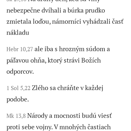
nebezpečne dvíhali a búrka prudko
zmietala loďou, námorníci vyhádzali časť
nákladu
ale iba s hrozným súdom a
Hebr 10,27
páľavou ohňa, ktorý strávi Božích
odporcov.
Zlého sa chráňte v každej
1 Sol 5,22
podobe.
Národy a mocnosti budú viesť
Mk 13,8
proti sebe vojny. V mnohých častiach