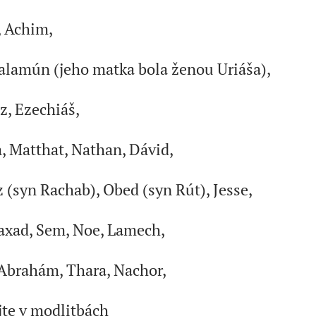
, Achim,
Šalamún (jeho matka bola ženou Uriáša),
z, Ezechiáš,
, Matthat, Nathan, Dávid,
 (syn Rachab), Obed (syn Rút), Jesse,
axad, Sem, Noe, Lamech,
 Abrahám, Thara, Nachor,
te v modlitbách