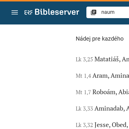
Prejsť na obsah
Vyhľadajte "naum" v
Nádej pre kazdého
Matatiáš, A
Lk 3,25
Aram, Amina
Mt 1,4
Roboám, Abia
Mt 1,7
Aminadab, A
Lk 3,33
Jesse, Obed,
Lk 3,32