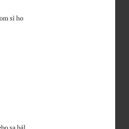
tom si ho
bo sa bál