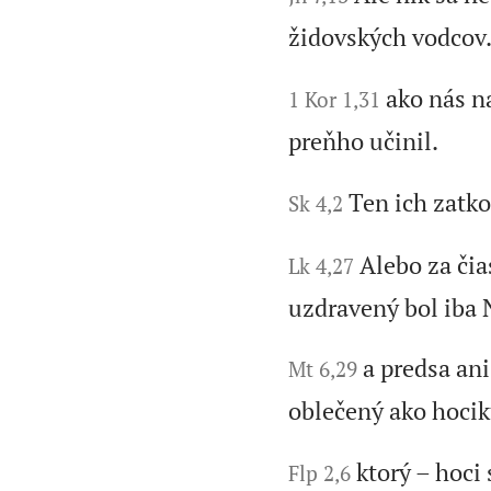
židovských vodcov
ako nás n
1 Kor 1,31
preňho učinil.
Ten ich zatko
Sk 4,2
Alebo za čia
Lk 4,27
uzdravený bol iba 
a predsa an
Mt 6,29
oblečený ako hocik
ktorý – hoci
Flp 2,6