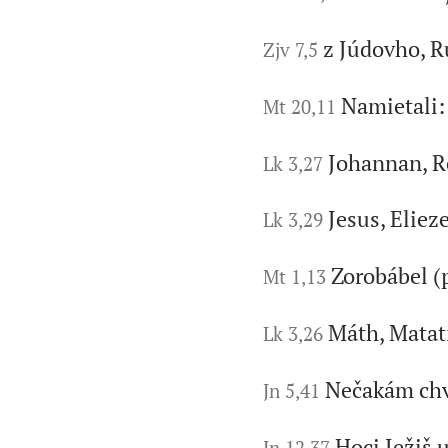
z Júdovho, 
Zjv 7,5
Namietali:
Mt 20,11
Johannan, Re
Lk 3,27
Jesus, Elieze
Lk 3,29
Zorobábel (
Mt 1,13
Máth, Matati
Lk 3,26
Nečakám chv
Jn 5,41
Hoci Ježiš 
Jn 12,37