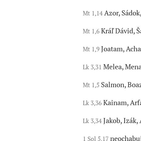
Azor, Sádok
Mt 1,14
Kráľ Dávid, 
Mt 1,6
Joatam, Acha
Mt 1,9
Melea, Mena
Lk 3,31
Salmon, Boaz
Mt 1,5
Kainam, Arf
Lk 3,36
Jakob, Izák,
Lk 3,34
neochabuj
1 Sol 5,17