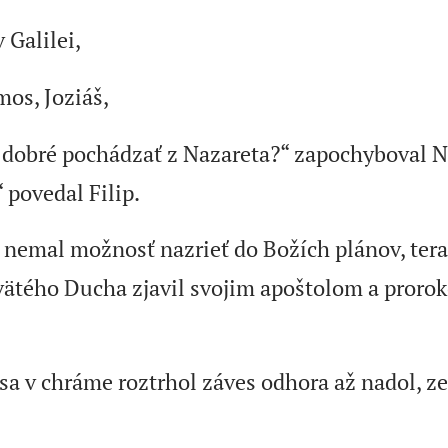
 Galilei,
os, Joziáš,
 dobré pochádzať z Nazareta?“ zapochyboval N
 povedal Filip.
 nemal možnosť nazrieť do Božích plánov, ter
vätého Ducha zjavil svojim apoštolom a proro
i sa v chráme roztrhol záves odhora až nadol, z