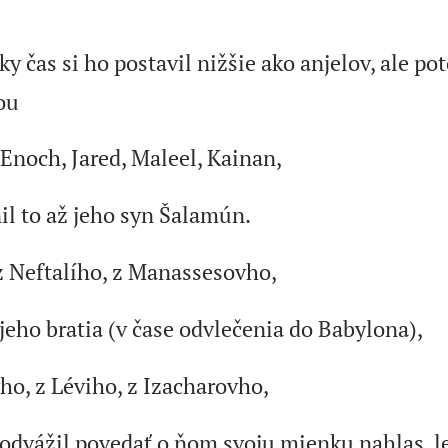
ky čas si ho postavil nižšie ako anjelov, ale po
ou
Enoch, Jared, Maleel, Kainan,
il to až jeho syn Šalamún.
z Neftalího, z Manassesovho,
jeho bratia (v čase odvlečenia do Babylona),
o, z Léviho, z Izacharovho,
eodvážil povedať o ňom svoju mienku nahlas, le