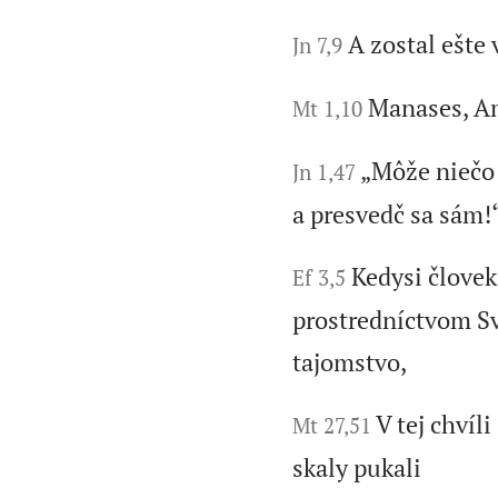
A zostal ešte v
Jn 7,9
Manases, Am
Mt 1,10
„Môže niečo
Jn 1,47
a presvedč sa sám!“
Kedysi človek
Ef 3,5
prostredníctvom S
tajomstvo,
V tej chvíl
Mt 27,51
skaly pukali