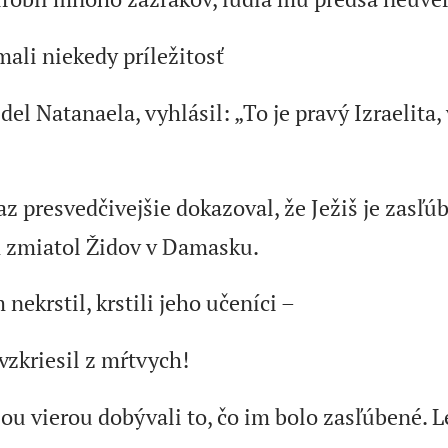
ali niekedy príležitosť
del Natanaela, vyhlásil: „To je pravý Izraelita,
az presvedčivejšie dokazoval, že Ježiš je zasľú
 zmiatol Židov v Damasku.
 nekrstil, krstili jeho učeníci –
vzkriesil z mŕtvych!
jou vierou dobývali to, čo im bolo zasľúbené. 