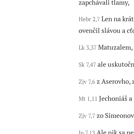
zapchávali tlamy,
Len na krát
Hebr 2,7
ovenčil slávou a cť
Matuzalem, 
Lk 3,37
ale uskutočn
Sk 7,47
z Aserovho, 
Zjv 7,6
Jechoniáš a 
Mt 1,11
zo Simeonovh
Zjv 7,7
Ale nik sa n
Jn 7,13