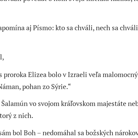
.
apomína aj Písmo: kto sa chváli, nech sa chvál
l,
s proroka Elizea bolo v Izraeli veľa malomocný
Náman, pohan zo Sýrie.“
i Šalamún vo svojom kráľovskom majestáte neb
torý z nich.
 sám bol Boh – nedomáhal sa božských nárokov