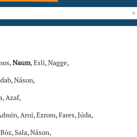
Vyh
 Biblii
mos,
Naum
, Esli, Nagge,
dab, Náson,
, Azaf,
dmin, Arni, Ezrom, Fares, Júda,
 Bóz, Sala, Náson,