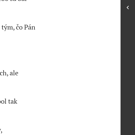
i tým, čo Pán
ch, ale
ol tak
,