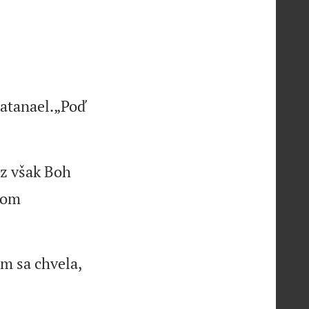
atanael.„Poď
az však Boh
kom
em sa chvela,