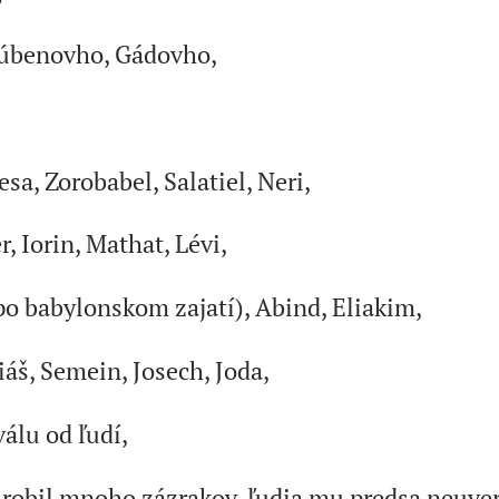
Rúbenovho, Gádovho,
sa, Zorobabel, Salatiel, Neri,
r, Iorin, Mathat, Lévi,
po babylonskom zajatí), Abind, Eliakim,
áš, Semein, Josech, Joda,
álu od ľudí,
urobil mnoho zázrakov, ľudia mu predsa neuveri