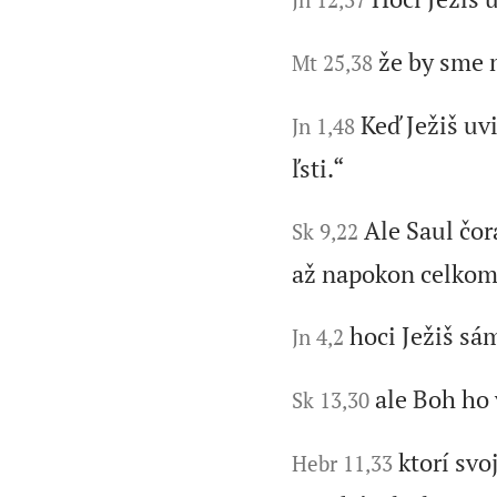
že by sme m
Mt 25,38
Keď Ježiš uvi
Jn 1,48
ľsti.“
Ale Saul čor
Sk 9,22
až napokon celkom
hoci Ježiš sám
Jn 4,2
ale Boh ho 
Sk 13,30
ktorí svo
Hebr 11,33