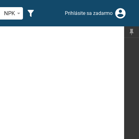
ľadajte biblický verš alebo slovo
NPK
Prihlásite sa zadarmo