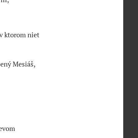
 v ktorom niet
bený Mesiáš,
Levom