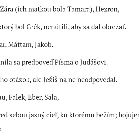
a Zára (ich matkou bola Tamara), Hezron,
ktorý bol Grék, nenútili, aby sa dal obrezať.
ar, Máttam, Jakob.
lnila sa predpoveď Písma o Judášovi.
o otázok, ale Ježiš na ne neodpovedal.
u, Falek, Eber, Sala,
ed sebou jasný cieľ, ku ktorému bežím; bojujem
,