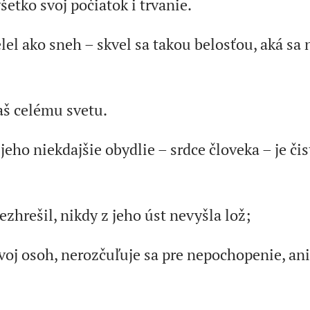
etko svoj počiatok i trvanie.
el ako sneh – skvel sa takou belosťou, aká sa 
aš celému svetu.
 jeho niekdajšie obydlie – srdce človeka – je či
zhrešil, nikdy z jeho úst nevyšla lož;
voj osoh, nerozčuľuje sa pre nepochopenie, a