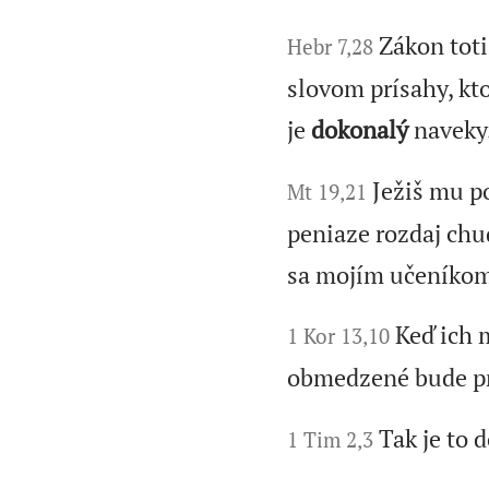
Zákon toti
Hebr 7,28
slovom prísahy, kt
je
dokonalý
naveky
Ježiš mu p
Mt 19,21
peniaze rozdaj chu
sa mojím učeníkom
Keď ich 
1 Kor 13,10
obmedzené bude p
Tak je to 
1 Tim 2,3