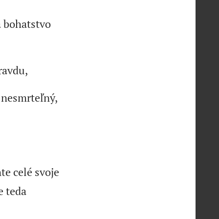
a bohatstvo
pravdu,
, nesmrteľný,
e celé svoje
e teda