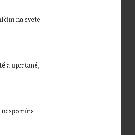
ničím na svete
sté a upratané,
ni nespomína