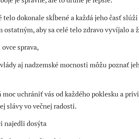
é telo dokonale skĺbené a každá jeho časť slúži
statným, aby sa celé telo zdravo vyvíjalo a ži
i ovce sprava,
y vlády aj nadzemské mocnosti môžu poznať je
moc uchrániť vás od každého poklesku a privie
j slávy vo večnej radosti.
i najedli dosýta