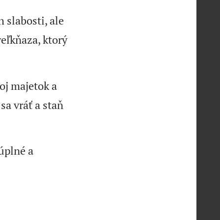
 slabosti, ale
eľkňaza, ktorý
oj majetok a
sa vráť a staň
úplné a