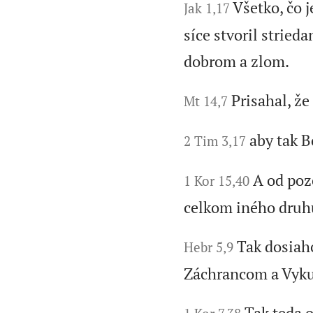
Všetko, čo 
Jak 1,17
síce stvoril stried
dobrom a zlom.
Prisahal, že
Mt 14,7
aby tak B
2 Tim 3,17
A od poz
1 Kor 15,40
celkom iného druh
Tak dosiaho
Hebr 5,9
Záchrancom a Vyku
Tak teda o