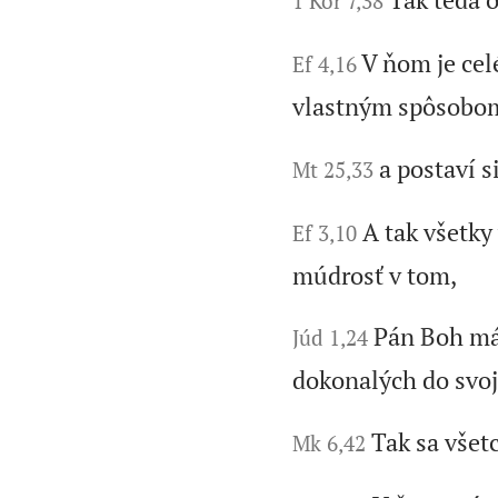
1 Kor 7,38
V ňom je cel
Ef 4,16
vlastným spôsobom o
a postaví s
Mt 25,33
A tak všetk
Ef 3,10
múdrosť v tom,
Pán Boh má 
Júd 1,24
dokonalých do svoje
Tak sa všetc
Mk 6,42