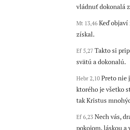
vládnuť dokonalá 
Keď objaví
Mt 13,46
získal.
Takto si pri
Ef 5,27
svätú a dokonalú.
Preto nie 
Hebr 2,10
ktorého je všetko 
tak Kristus mnohýc
Nech vás, dr
Ef 6,23
pokojom, láskou a 