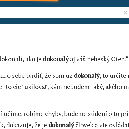
Vyh
ý" v Biblii
dokonalí, ako je
dokonalý
aj váš nebeský Otec.“
 o sebe tvrdiť, že som už
dokonalý
, to určite
ento cieľ usilovať, kým nebudem taký, akého m
rí učíme, robíme chyby, budeme súdení o to prí
yk, dokazuje, že je
dokonalý
človek a vie ovláda