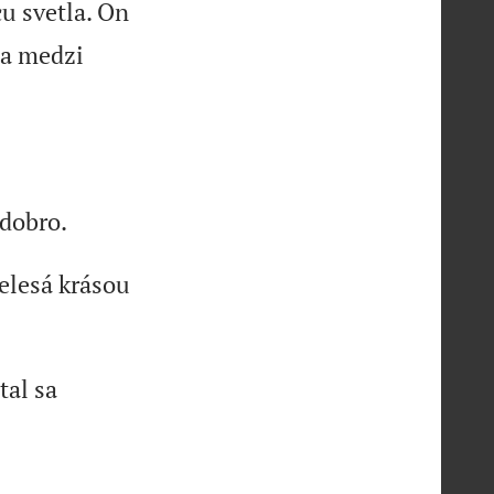
cu svetla. On
ia medzi
 dobro.
elesá krásou
tal sa