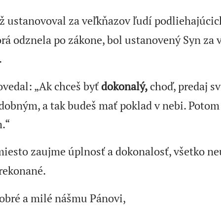
ž ustanovoval za veľkňazov ľudí podliehajúcich
orá odznela po zákone, bol ustanovený Syn za v
.
ovedal: „Ak chceš byť
dokonalý,
choď, predaj sv
dobným, a tak budeš mať poklad v nebi. Potom 
.“
miesto zaujme úplnosť a dokonalosť, všetko ne
rekonané.
dobré a milé nášmu Pánovi,