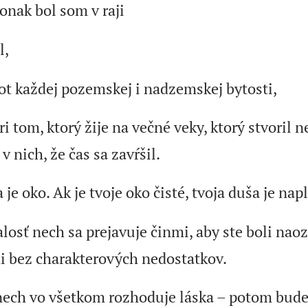
 onak bol som v raji
l,
vot každej pozemskej i nadzemskej bytosti,
ri tom, ktorý žije na večné veky, ktorý stvoril 
 v nich, že čas sa zavŕšil.
 je oko. Ak je tvoje oko čisté, tvoja duša je na
alosť nech sa prejavuje činmi, aby ste boli na
i bez charakterových nedostatkov.
nech vo všetkom rozhoduje láska – potom bude