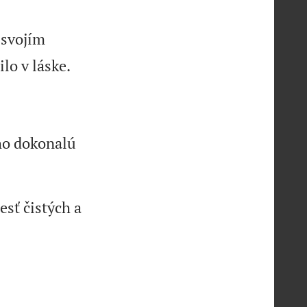
 svojím
lo v láske.
ho dokonalú
sť čistých a