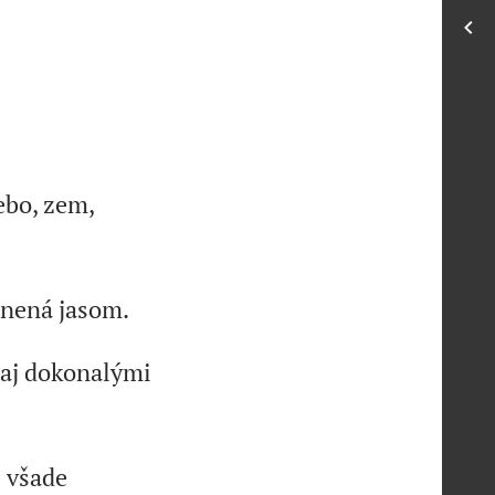
nebo, zem,
plnená jasom.
ozaj dokonalými
 všade