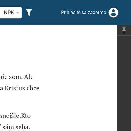
ľadajte biblický verš alebo slovo
NPK
Prihlásite sa zadarmo
 nie som. Ale
a Kristus chce
snejšie.Kto
ť sám seba.