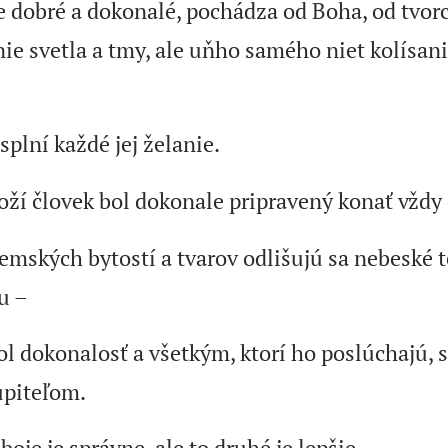
je dobré a dokonalé, pochádza od Boha, od tvor
anie svetla a tmy, ale uňho samého niet kolísan
 splní každé jej želanie.
oží človek bol dokonale pripravený konať vždy
emských bytostí a tvarov odlišujú sa nebeské t
u –
l dokonalosť a všetkým, ktorí ho poslúchajú, s
piteľom.
boje je správne, ale to druhé je lepšie.