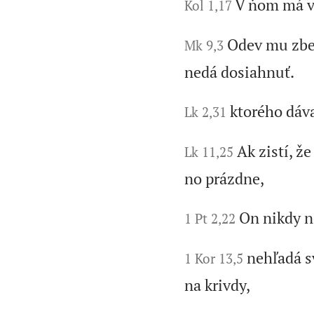
V ňom má vš
Kol 1,17
Odev mu zbel
Mk 9,3
nedá dosiahnuť.
ktorého dáv
Lk 2,31
Ak zistí, že
Lk 11,25
no prázdne,
On nikdy ne
1 Pt 2,22
nehľadá s
1 Kor 13,5
na krivdy,