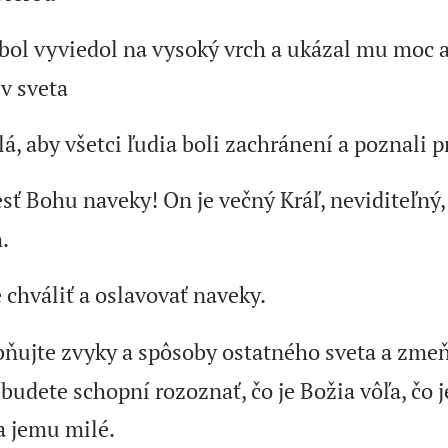
bol vyviedol na vysoký vrch a ukázal mu moc 
v sveta
elá, aby všetci ľudia boli zachránení a poznali 
esť Bohu naveky! On je večný Kráľ, neviditeľný
.
chváliť a oslavovať naveky.
ujte zvyky a spôsoby ostatného sveta a zmeňt
budete schopní rozoznať, čo je Božia vôľa, čo j
a jemu milé.