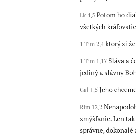
Potom ho dia
Lk 4,5
všetkých kráľovstie
ktorý si ž
1 Tim 2,4
Sláva a č
1 Tim 1,17
jediný a slávny Boh
Jeho chceme 
Gal 1,5
Nenapodobň
Rim 12,2
zmýšľanie. Len tak 
správne, dokonalé 