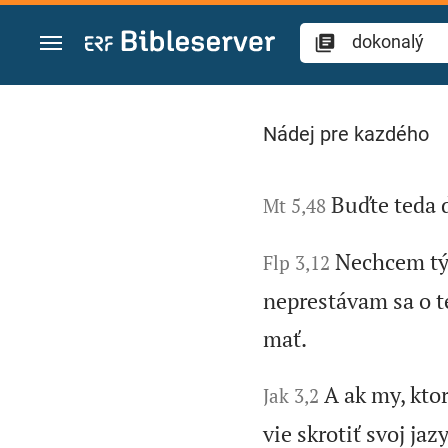
Prejsť na obsah
Vyhľadajte "dokonal
Nádej pre kazdého
Buďte teda 
Mt 5,48
Nechcem tým
Flp 3,12
neprestávam sa o t
mať.
A ak my, kto
Jak 3,2
vie skrotiť svoj jaz