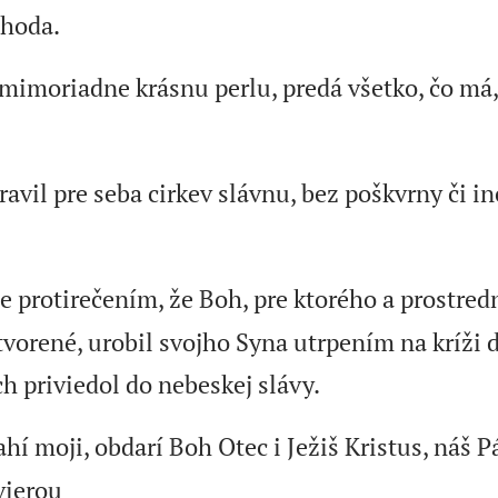
zhoda.
 mimoriadne krásnu perlu, predá všetko, čo má,
pravil pre seba cirkev slávnu, bez poškvrny či i
je protirečením, že Boh, pre ktorého a prostre
stvorené, urobil svojho Syna utrpením na kríži
h priviedol do nebeskej slávy.
ahí moji, obdarí Boh Otec i Ježiš Kristus, náš P
vierou