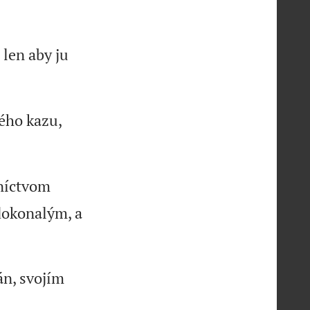
 len aby ju
ného kazu,
dníctvom
 dokonalým, a
án, svojím