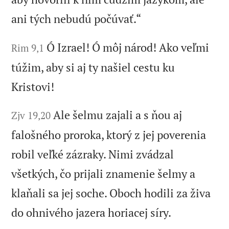
ani tých nebudú počúvať.“
Ó Izrael! Ó môj národ! Ako veľmi
Rim 9,1
túžim, aby si aj ty našiel cestu ku
Kristovi!
Ale šelmu zajali a s ňou aj
Zjv 19,20
falošného proroka, ktorý z jej poverenia
robil veľké zázraky. Nimi zvádzal
všetkých, čo prijali znamenie šelmy a
klaňali sa jej soche. Oboch hodili za živa
do ohnivého jazera horiacej síry.