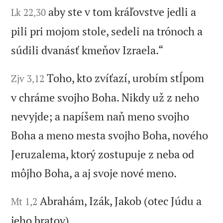
aby ste v tom kráľovstve jedli a
Lk 22,30
pili pri mojom stole, sedeli na trónoch a
súdili dvanásť kmeňov Izraela.“
Toho, kto zvíťazí, urobím stĺpom
Zjv 3,12
v chráme svojho Boha. Nikdy už z neho
nevyjde; a napíšem naň meno svojho
Boha a meno mesta svojho Boha, nového
Jeruzalema, ktorý zostupuje z neba od
môjho Boha, a aj svoje nové meno.
Abrahám, Izák, Jakob (otec Júdu a
Mt 1,2
jeho bratov),