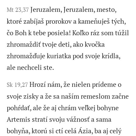
Jeruzalem, Jeruzalem, mesto,
Mt 23,37
ktoré zabíjaš prorokov a kameňuješ tých,
čo Boh k tebe posiela! Koľko ráz som túžil
zhromaždiť tvoje deti, ako kvočka
zhromažďuje kuriatka pod svoje krídla,
ale nechceli ste.
Hrozí nám, že nielen prídeme o
Sk 19,27
svoje zisky a že sa naším remeslom začne
pohŕdať, ale že aj chrám veľkej bohyne
Artemis stratí svoju vážnosť a sama
bohyňa, ktorú si ctí celá Ázia, ba aj celý