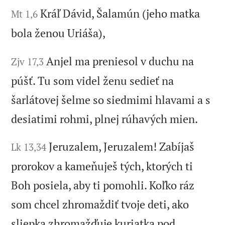
Kráľ Dávid, Šalamún (jeho matka
Mt 1,6
bola ženou Uriáša),
Anjel ma preniesol v duchu na
Zjv 17,3
púšť. Tu som videl ženu sedieť na
šarlátovej šelme so siedmimi hlavami a s
desiatimi rohmi, plnej rúhavých mien.
Jeruzalem, Jeruzalem! Zabíjaš
Lk 13,34
prorokov a kameňuješ tých, ktorých ti
Boh posiela, aby ti pomohli. Koľko ráz
som chcel zhromaždiť tvoje deti, ako
sliepka zhromažďuje kuriatka pod