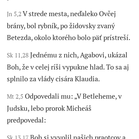
V strede mesta, neďaleko Ovčej
Jn 5,2
brány, bol rybník, po židovsky zvaný
Betezda, okolo ktorého bolo päť prístreší.
Jednému z nich, Agabovi, ukázal
Sk 11,28
Boh, že v celej ríši vypukne hlad. To sa aj
splnilo za vlády cisára Klaudia.
Odpovedali mu: „V Betleheme, v
Mt 2,5
Judsku, lebo prorok Micheáš
predpovedal:
Boh si vyvolil našich praotcov a
Sk 13,17