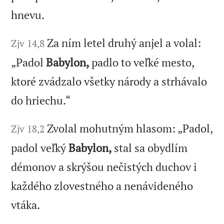
hnevu.
Za ním letel druhý anjel a volal:
Zjv 14,8
„Padol
Babylon,
padlo to veľké mesto,
ktoré zvádzalo všetky národy a strhávalo
do hriechu.“
Zvolal mohutným hlasom: „Padol,
Zjv 18,2
padol veľký
Babylon,
stal sa obydlím
démonov a skrýšou nečistých duchov i
každého zlovestného a nenávideného
vtáka.