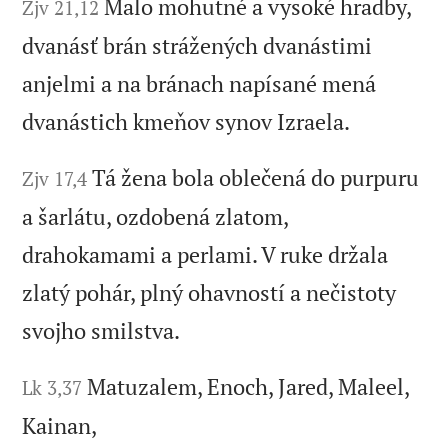
Malo mohutné a vysoké hradby,
Zjv 21,12
dvanásť brán strážených dvanástimi
anjelmi a na bránach napísané mená
dvanástich kmeňov synov Izraela.
Tá žena bola oblečená do purpuru
Zjv 17,4
a šarlátu, ozdobená zlatom,
drahokamami a perlami. V ruke držala
zlatý pohár, plný ohavností a nečistoty
svojho smilstva.
Matuzalem, Enoch, Jared, Maleel,
Lk 3,37
Kainan,