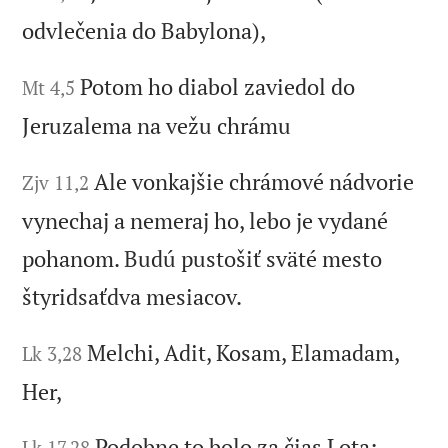
odvlečenia do Babylona),
Potom ho diabol zaviedol do
Mt 4,5
Jeruzalema na vežu chrámu
Ale vonkajšie chrámové nádvorie
Zjv 11,2
vynechaj a nemeraj ho, lebo je vydané
pohanom. Budú pustošiť sväté mesto
štyridsaťdva mesiacov.
Melchi, Adit, Kosam, Elamadam,
Lk 3,28
Her,
Podobne to bolo za čias Lota:
Lk 17,28