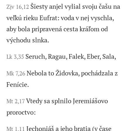
Šiesty anjel vylial svoju čašu na
Zjv 16,12
veľkú rieku Eufrat: voda v nej vyschla,
aby bola pripravená cesta kráľom od
východu slnka.
Seruch, Ragau, Falek, Eber, Sala,
Lk 3,35
Nebola to Židovka, pochádzala z
Mk 7,26
Fenície.
Vtedy sa splnilo Jeremiášovo
Mt 2,17
proroctvo:
Jechoniáš a jeho bratia (v čase
Mt 1,11