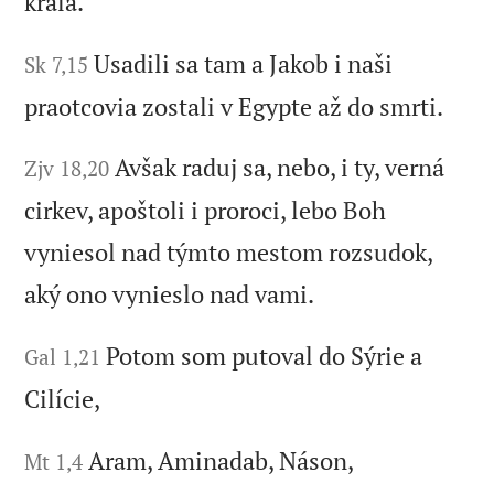
kráľa.
Usadili sa tam a Jakob i naši
Sk 7,15
praotcovia zostali v Egypte až do smrti.
Avšak raduj sa, nebo, i ty, verná
Zjv 18,20
cirkev, apoštoli i proroci, lebo Boh
vyniesol nad týmto mestom rozsudok,
aký ono vynieslo nad vami.
Potom som putoval do Sýrie a
Gal 1,21
Cilície,
Aram, Aminadab, Náson,
Mt 1,4