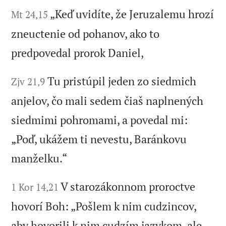
„Keď uvidíte, že Jeruzalemu hrozí
Mt 24,15
zneuctenie od pohanov, ako to
predpovedal prorok Daniel,
Tu pristúpil jeden zo siedmich
Zjv 21,9
anjelov, čo mali sedem čiaš naplnených
siedmimi pohromami, a povedal mi:
„Poď, ukážem ti nevestu, Baránkovu
manželku.“
V starozákonnom proroctve
1 Kor 14,21
hovorí Boh: „Pošlem k nim cudzincov,
aby hovorili k nim cudzím jazykom, ale