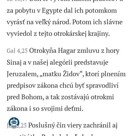
za pobytu v Egypte dal ich potomkom
vyrásť na veľký národ. Potom ich slávne
vyviedol z tejto otrokárskej krajiny.
Otrokyňa Hagar zmluvu z hory
Gal 4,25
Sinaj a v našej alegórii predstavuje
Jeruzalem, „matku Židov“, ktorí plnením
predpisov zákona chcú byť spravodliví
pred Bohom, a tak zostávajú otrokmi
zákona i so svojimi deťmi.
Poslušný čin viery zachránil aj
Jak 2,25