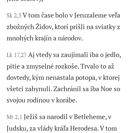
V tom čase bolo v Jeruzaleme veľa
Sk 2,5
zbožných Židov, ktorí prišli na sviatky z
mnohých krajín a národov.
Aj vtedy sa zaujímali iba o jedlo,
Lk 17,27
pitie a zmyselné rozkoše. Trvalo to až
dovtedy, kým nenastala potopa, v ktorej
všetci zahynuli. Zachránil sa iba Noe so
svojou rodinou v korábe.
Ježiš sa narodil v Betleheme, v
Mt 2,1
Judsku, za vlády kráľa Herodesa. V tom