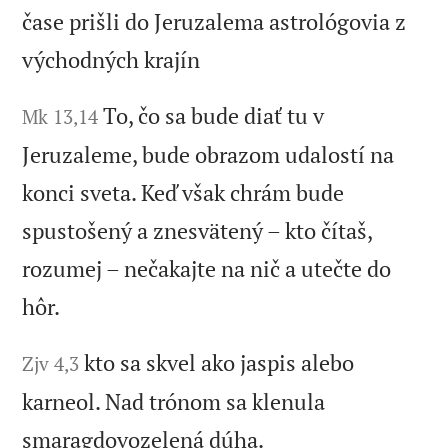
čase prišli do Jeruzalema astrológovia z
východných krajín
To, čo sa bude diať tu v
Mk 13,14
Jeruzaleme, bude obrazom udalostí na
konci sveta. Keď však chrám bude
spustošený a znesvätený – kto čítaš,
rozumej – nečakajte na nič a utečte do
hôr.
kto sa skvel ako jaspis alebo
Zjv 4,3
karneol. Nad trónom sa klenula
smaragdovozelená dúha.