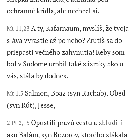
ochranné krídla, ale nechcel si.
A ty, Kafarnaum, myslíš, že tvoja
Mt 11,23
sláva vyrastie až po nebo? Zrútiš sa do
priepasti večného zahynutia! Keby som
bol v Sodome urobil také zázraky ako u
vás, stála by dodnes.
Salmon, Boaz (syn Rachab), Obed
Mt 1,5
(syn Rút), Jesse,
Opustili pravú cestu a zblúdili
2 Pt 2,15
ako Balám, syn Bozorov, ktorého zlákala