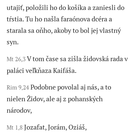
utajiť, položili ho do košíka a zaniesli do
tŕstia. Tu ho našla faraónova dcéra a
starala sa oňho, akoby to bol jej vlastný
syn.
V tom čase sa zišla židovská rada v
Mt 26,3
paláci veľkňaza Kaifáša.
Podobne povolal aj nás, a to
Rim 9,24
nielen Židov, ale aj z pohanských
národov,
Jozafat, Jorám, Oziáš,
Mt 1,8