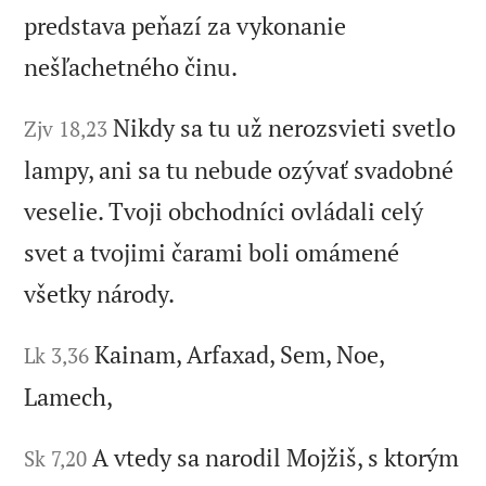
predstava peňazí za vykonanie
nešľachetného činu.
Nikdy sa tu už nerozsvieti svetlo
Zjv 18,23
lampy, ani sa tu nebude ozývať svadobné
veselie. Tvoji obchodníci ovládali celý
svet a tvojimi čarami boli omámené
všetky národy.
Kainam, Arfaxad, Sem, Noe,
Lk 3,36
Lamech,
A vtedy sa narodil Mojžiš, s ktorým
Sk 7,20