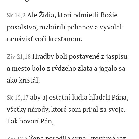
Ale Židia, ktorí odmietli Božie
Sk 14,2
posolstvo, rozbúrili pohanov a vyvolali
nenávisť voči kresťanom.
Hradby boli postavené z jaspisu
Zjv 21,18
a mesto bolo z rýdzeho zlata a jagalo sa
ako krištáľ.
aby aj ostatní ľudia hľadali Pána,
Sk 15,17
všetky národy, ktoré som prijal za svoje.
Tak hovorí Pán,
Žena porodila syna, ktorý má raz
Zjv 12,5