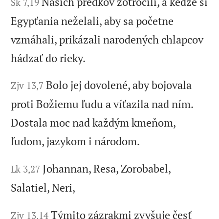
Našich predkov zotročili, a keďže si
Sk 7,19
Egypťania neželali, aby sa početne
vzmáhali, prikázali narodených chlapcov
hádzať do rieky.
Bolo jej dovolené, aby bojovala
Zjv 13,7
proti Božiemu ľudu a víťazila nad ním.
Dostala moc nad každým kmeňom,
ľudom, jazykom i národom.
Johannan, Resa, Zorobabel,
Lk 3,27
Salatiel, Neri,
Týmito zázrakmi zvyšuje česť
Zjv 13,14