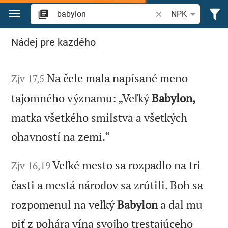
Prejsť na obsah
Vyhľadajte biblický 
NPK
Vyhľadajte "babylon" v Biblii
Nádej pre kazdého
Na čele mala napísané meno
Zjv 17,5
tajomného významu: „Veľký
Babylon,
matka všetkého smilstva a všetkých
ohavností na zemi.“
Veľké mesto sa rozpadlo na tri
Zjv 16,19
časti a mestá národov sa zrútili. Boh sa
rozpomenul na veľký
Babylon
a dal mu
piť z pohára vína svojho trestajúceho