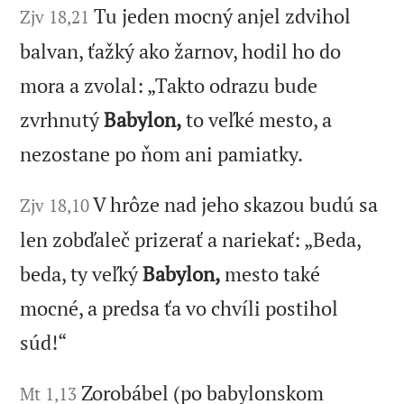
Tu jeden mocný anjel zdvihol
Zjv 18,21
balvan, ťažký ako žarnov, hodil ho do
mora a zvolal: „Takto odrazu bude
zvrhnutý
Babylon,
to veľké mesto, a
nezostane po ňom ani pamiatky.
V hrôze nad jeho skazou budú sa
Zjv 18,10
len zobďaleč prizerať a nariekať: „Beda,
beda, ty veľký
Babylon,
mesto také
mocné, a predsa ťa vo chvíli postihol
súd!“
Zorobábel (po babylonskom
Mt 1,13