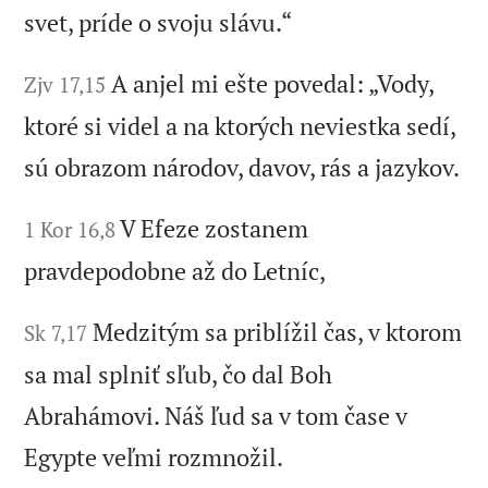
svet, príde o svoju slávu.“
A anjel mi ešte povedal: „Vody,
Zjv 17,15
ktoré si videl a na ktorých neviestka sedí,
sú obrazom národov, davov, rás a jazykov.
V Efeze zostanem
1 Kor 16,8
pravdepodobne až do Letníc,
Medzitým sa priblížil čas, v ktorom
Sk 7,17
sa mal splniť sľub, čo dal Boh
Abrahámovi. Náš ľud sa v tom čase v
Egypte veľmi rozmnožil.