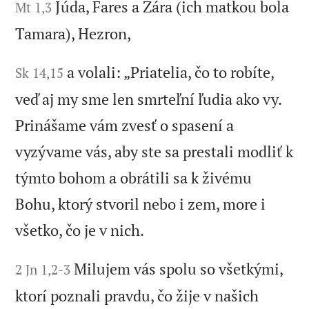
Júda, Fares a Zára (ich matkou bola
Mt 1,3
Tamara), Hezron,
a volali: „Priatelia, čo to robíte,
Sk 14,15
veď aj my sme len smrteľní ľudia ako vy.
Prinášame vám zvesť o spasení a
vyzývame vás, aby ste sa prestali modliť k
týmto bohom a obrátili sa k živému
Bohu, ktorý stvoril nebo i zem, more i
všetko, čo je v nich.
Milujem vás spolu so všetkými,
2 Jn 1,2-3
ktorí poznali pravdu, čo žije v našich