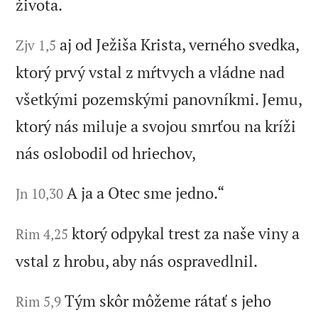
života.
aj od Ježiša Krista, verného svedka,
Zjv 1,5
ktorý prvý vstal z mŕtvych a vládne nad
všetkými pozemskými panovníkmi. Jemu,
ktorý nás miluje a svojou smrťou na kríži
nás oslobodil od hriechov,
A ja a Otec sme jedno.“
Jn 10,30
ktorý odpykal trest za naše viny a
Rim 4,25
vstal z hrobu, aby nás ospravedlnil.
Tým skôr môžeme rátať s jeho
Rim 5,9