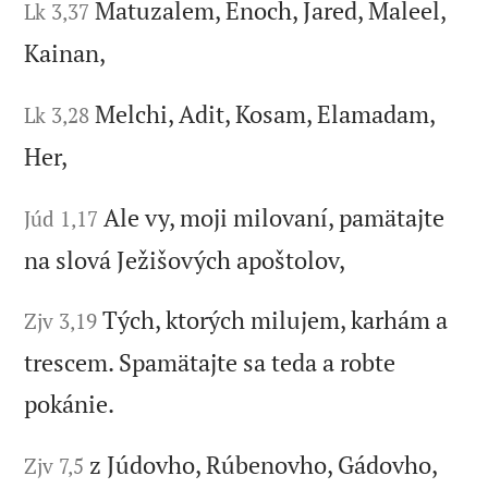
Matuzalem, Enoch, Jared, Maleel,
Lk 3,37
Kainan,
Melchi, Adit, Kosam, Elamadam,
Lk 3,28
Her,
Ale vy, moji milovaní, pamätajte
Júd 1,17
na slová Ježišových apoštolov,
Tých, ktorých milujem, karhám a
Zjv 3,19
trescem. Spamätajte sa teda a robte
pokánie.
z Júdovho, Rúbenovho, Gádovho,
Zjv 7,5