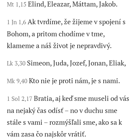
Elind, Eleazar, Máttam, Jakob.
Mt 1,15
Ak tvrdíme, že žijeme v spojení s
1 Jn 1,6
Bohom, a pritom chodíme v tme,
klameme a náš život je nepravdivý.
Simeon, Juda, Jozef, Jonan, Eliak,
Lk 3,30
Kto nie je proti nám, je s nami.
Mk 9,40
Bratia, aj keď sme museli od vás
1 Sol 2,17
na nejaký čas odísť – no v duchu sme
stále s vami – rozmýšľali sme, ako sa k
vám zasa čo najskôr vrátiť.