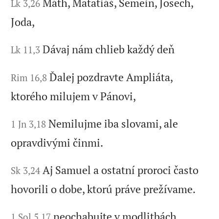
Máth, Matatiáš, Semein, Josech,
Lk 3,26
Joda,
Dávaj nám chlieb každý deň
Lk 11,3
Ďalej pozdravte Ampliáta,
Rim 16,8
ktorého milujem v Pánovi,
Nemilujme iba slovami, ale
1 Jn 3,18
opravdivými činmi.
Aj Samuel a ostatní proroci často
Sk 3,24
hovorili o dobe, ktorú práve prežívame.
neochabujte v modlitbách
1 Sol 5,17