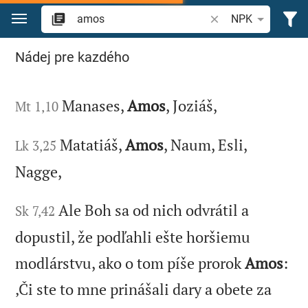
Prejsť na obsah
Vyhľadajte biblický 
NPK
Vyhľadajte "amos" v Biblii
Nádej pre kazdého
Manases,
Amos
, Joziáš,
Mt 1,10
Matatiáš,
Amos
, Naum, Esli,
Lk 3,25
Nagge,
Ale Boh sa od nich odvrátil a
Sk 7,42
dopustil, že podľahli ešte horšiemu
modlárstvu, ako o tom píše prorok
Amos
:
‚Či ste to mne prinášali dary a obete za