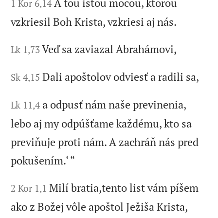
A tou istou mocou, ktorou
1 Kor 6,14
vzkriesil Boh Krista, vzkriesi aj nás.
Veď sa zaviazal Abrahámovi,
Lk 1,73
Dali apoštolov odviesť a radili sa,
Sk 4,15
a odpusť nám naše previnenia,
Lk 11,4
lebo aj my odpúšťame každému, kto sa
previňuje proti nám. A zachráň nás pred
pokušením.‘ “
Milí bratia,tento list vám píšem
2 Kor 1,1
ako z Božej vôle apoštol Ježiša Krista,