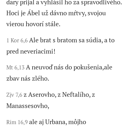
dary prijal a vyhlásil ho za spravodlivého.
Hoci je Ábel už dávno mŕtvy, svojou
vierou hovorí stále.
Ale brat s bratom sa súdia, a to
1 Kor 6,6
pred neveriacimi!
A neuvoď nás do pokušenia,ale
Mt 6,13
zbav nás zlého.
z Aserovho, z Neftalího, z
Zjv 7,6
Manassesovho,
ale aj Urbana, môjho
Rim 16,9