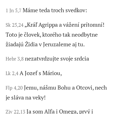
Máme teda troch svedkov:
1 Jn 5,7
„Kráľ Agrippa a vážení prítomní!
Sk 25,24
Toto je človek, ktorého tak neodbytne
žiadajú Židia v Jeruzaleme aj tu.
nezatvrdzujte svoje srdcia
Hebr 3,8
A Jozef s Máriou,
Lk 2,4
Jemu, nášmu Bohu a Otcovi, nech
Flp 4,20
je sláva na veky!
Ja som Alfa i Omega, prvý i
Zjv 22,13