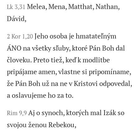
Melea, Mena, Matthat, Nathan,
Lk 3,31
Dávid,
Jeho osoba je hmatateľným
2 Kor 1,20
ÁNO na všetky sľuby, ktoré Pán Boh dal
človeku. Preto tiež, keď k modlitbe
pripájame amen, vlastne si pripomíname,
že Pán Boh už na ne v Kristovi odpovedal,
a oslavujeme ho za to.
Aj o synoch, ktorých mal Izák so
Rim 9,9
svojou ženou Rebekou,