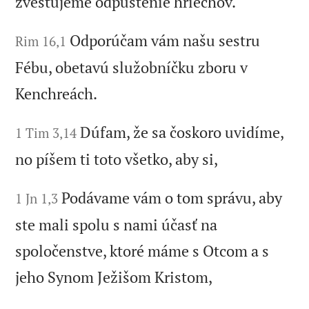
zvestujeme odpustenie hriechov.
Odporúčam vám našu sestru
Rim 16,1
Fébu, obetavú služobníčku zboru v
Kenchreách.
Dúfam, že sa čoskoro uvidíme,
1 Tim 3,14
no píšem ti toto všetko, aby si,
Podávame vám o tom správu, aby
1 Jn 1,3
ste mali spolu s nami účasť na
spoločenstve, ktoré máme s Otcom a s
jeho Synom Ježišom Kristom,