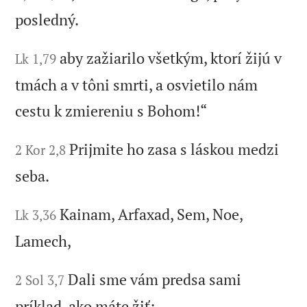
posledný.
aby zažiarilo všetkým, ktorí žijú v
Lk 1,79
tmách a v tôni smrti, a osvietilo nám
cestu k zmiereniu s Bohom!“
Prijmite ho zasa s láskou medzi
2 Kor 2,8
seba.
Kainam, Arfaxad, Sem, Noe,
Lk 3,36
Lamech,
Dali sme vám predsa sami
2 Sol 3,7
príklad, ako máte žiť: