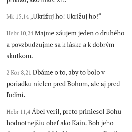
„Ukrižuj ho! Ukrižuj ho!“
Mk 15,14
Majme záujem jeden o druhého
Hebr 10,24
a povzbudzujme sa k láske a k dobrým
skutkom.
Dbáme o to, aby to bolo v
2 Kor 8,21
poriadku nielen pred Bohom, ale aj pred
ľuďmi.
Ábel veril, preto priniesol Bohu
Hebr 11,4
hodnotnejšiu obeť ako Kain. Boh jeho