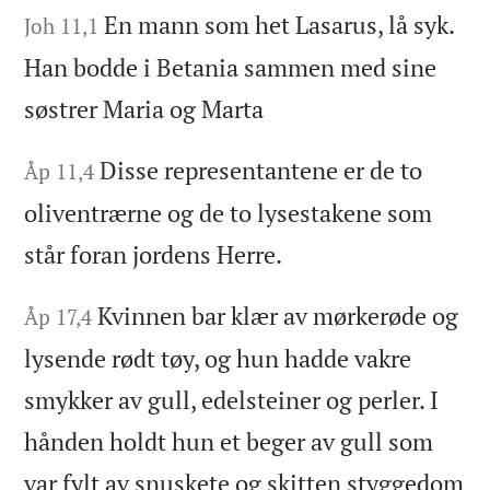
En mann som het Lasarus, lå syk.
Joh 11,1
Han bodde i Betania sammen med sine
søstrer Maria og Marta
Disse representantene er de to
Åp 11,4
oliventrærne og de to lysestakene som
står foran jordens Herre.
Kvinnen bar klær av mørkerøde og
Åp 17,4
lysende rødt tøy, og hun hadde vakre
smykker av gull, edelsteiner og perler. I
hånden holdt hun et beger av gull som
var fylt av snuskete og skitten styggedom