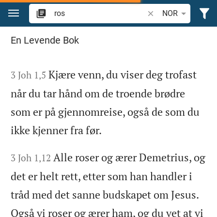
Skift til innhold
Søk bibelvers eller o
NOR
Søk i Bibelen
En Levende Bok
Kjære venn, du viser deg trofast
3 Joh 1,5
når du tar hånd om de troende brødre
som er på gjennomreise, også de som du
ikke kjenner fra før.
Alle roser og ærer Demetrius, og
3 Joh 1,12
det er helt rett, etter som han handler i
tråd med det sanne budskapet om Jesus.
Også vi roser og ærer ham, og du vet at vi