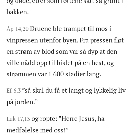
og døde, etter som røttene satt så grunt i
bakken.
Druene ble trampet til mos i
Åp 14,20
vinpressen utenfor byen. Fra pressen fløt
en strøm av blod som var så dyp at den
ville nådd opp til bislet på en hest, og
strømmen var 1 600 stadier lang.
”så skal du få et langt og lykkelig liv
Ef 6,3
på jorden.”
og ropte: ”Herre Jesus, ha
Luk 17,13
medfølelse med oss!”