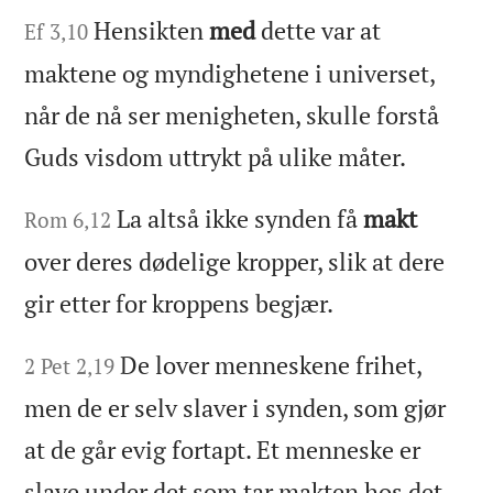
Hensikten
med
dette var at
Ef 3,10
maktene og myndighetene i universet,
når de nå ser menigheten, skulle forstå
Guds visdom uttrykt på ulike måter.
La altså ikke synden få
makt
Rom 6,12
over deres dødelige kropper, slik at dere
gir etter for kroppens begjær.
De lover menneskene frihet,
2 Pet 2,19
men de er selv slaver i synden, som gjør
at de går evig fortapt. Et menneske er
slave under det som tar makten hos det.