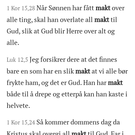
Når Sønnen har fått
makt
over
1 Kor 15,28
alle ting, skal han overlate all
makt
til
Gud, slik at Gud blir Herre over alt og
alle.
Jeg forsikrer dere at det finnes
Luk 12,5
bare en som har en slik
makt
at vi alle bør
frykte ham, og det er Gud. Han har
makt
både til å drepe og etterpå kan han kaste i
helvete.
Så kommer dommens dag da
1 Kor 15,24
Kristus skal overgi all
makt
til Gud, Far i