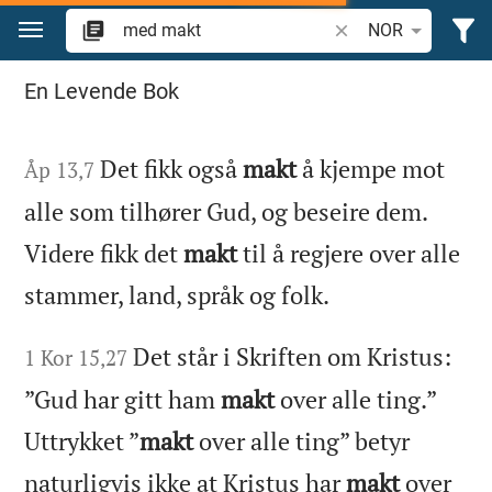
Skift til innhold
Søk bibelvers eller o
NOR
Søk i Bibelen
En Levende Bok
Det fikk også
makt
å kjempe mot
Åp 13,7
alle som tilhører Gud, og beseire dem.
Videre fikk det
makt
til å regjere over alle
stammer, land, språk og folk.
Det står i Skriften om Kristus:
1 Kor 15,27
”Gud har gitt ham
makt
over alle ting.”
Uttrykket ”
makt
over alle ting” betyr
naturligvis ikke at Kristus har
makt
over