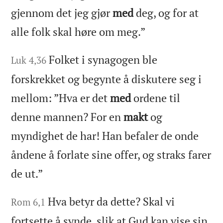
gjennom det jeg gjør
med
deg, og for at
alle folk skal høre om meg.”
Folket i synagogen ble
Luk 4,36
forskrekket og begynte å diskutere seg i
mellom: ”Hva er det
med
ordene til
denne mannen? For en
makt
og
myndighet de har! Han befaler de onde
åndene å forlate sine offer, og straks farer
de ut.”
Hva betyr da dette? Skal vi
Rom 6,1
fortsette å synde, slik at Gud kan vise sin