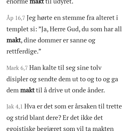
enorme
makt
til udyret.
Jeg hørte en stemme fra alteret i
Åp 16,7
templet si: ”Ja, Herre Gud, du som har all
makt
, dine dommer er sanne og
rettferdige.”
Han kalte til seg sine tolv
Mark 6,7
disipler og sendte dem ut to og to og ga
dem
makt
til å drive ut onde ånder.
Hva er det som er årsaken til trette
Jak 4,1
og strid blant dere? Er det ikke det
egoistiske begjæret som vil ta makten