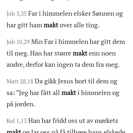
Far i himmelen elsker Sønnen og
Joh 3,35
har gitt ham
makt
over alle ting.
Min Far i himmelen har gitt dem
Joh 10,29
til meg. Han har større
makt
enn noen
andre, derfor kan ingen ta dem fra meg.
Da gikk Jesus bort til dem og
Matt 28,18
sa: ”Jeg har fått all
makt
i himmelen og
på jorden.
Han har fridd oss ut av mørkets
Kol 1,13
makt
og lar oss nå få tilhøre hans elskede