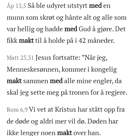
Så ble udyret utstyrt
med
en
Åp 13,5
munn som skrøt og hånte alt og alle som
var hellig og hadde
med
Gud å gjøre. Det
fikk
makt
til å holde på i 42 måneder.
Jesus fortsatte: ”Når jeg,
Matt 25,31
Menneskesønnen, kommer i kongelig
makt
sammen
med
alle mine engler, da
skal jeg sette meg på tronen for å regjere.
Vi vet at Kristus har stått opp fra
Rom 6,9
de døde og aldri mer vil dø. Døden har
ikke lenger noen
makt
over han.