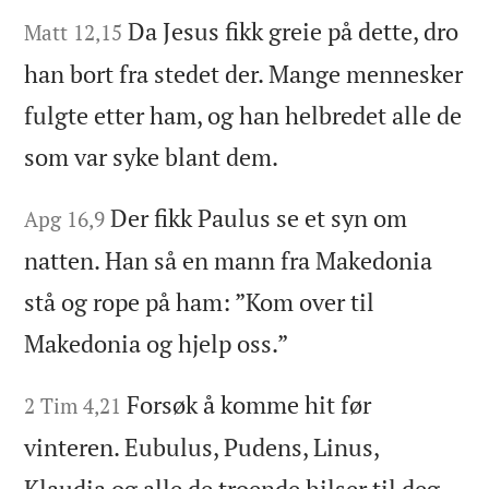
Da Jesus fikk greie på dette, dro
Matt 12,15
han bort fra stedet der. Mange mennesker
fulgte etter ham, og han helbredet alle de
som var syke blant dem.
Der fikk Paulus se et syn om
Apg 16,9
natten. Han så en mann fra Makedonia
stå og rope på ham: ”Kom over til
Makedonia og hjelp oss.”
Forsøk å komme hit før
2 Tim 4,21
vinteren. Eubulus, Pudens, Linus,
Klaudia og alle de troende hilser til deg.