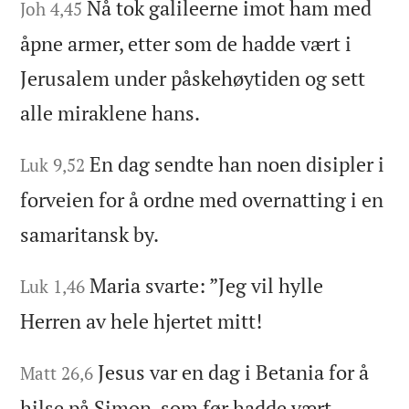
Nå tok galileerne imot ham med
Joh 4,45
åpne armer, etter som de hadde vært i
Jerusalem under påskehøytiden og sett
alle miraklene hans.
En dag sendte han noen disipler i
Luk 9,52
forveien for å ordne med overnatting i en
samaritansk by.
Maria svarte: ”Jeg vil hylle
Luk 1,46
Herren av hele hjertet mitt!
Jesus var en dag i Betania for å
Matt 26,6
hilse på Simon, som før hadde vært