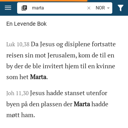
Skift til innhold
Søk bibelvers eller o
NOR
Søk i Bibelen
En Levende Bok
Da Jesus og disiplene fortsatte
Luk 10,38
reisen sin mot Jerusalem, kom de til en
by der de ble invitert hjem til en kvinne
som het
Marta
.
Jesus hadde stanset utenfor
Joh 11,30
byen på den plassen der
Marta
hadde
møtt ham.