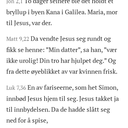
To dager seinere ble det holdt et
Joh 2,1
bryllup i byen Kana i Galilea. Maria, mor
til Jesus, var der.
Da vendte Jesus seg rundt og
Matt 9,22
fikk se henne: ”Min datter”, sa han, ”vær
ikke urolig! Din tro har hjulpet deg.” Og
fra dette øyeblikket av var kvinnen frisk.
En av fariseerne, som het Simon,
Luk 7,36
innbød Jesus hjem til seg. Jesus takket ja
til innbydelsen. Da de hadde slått seg
ned for å spise,