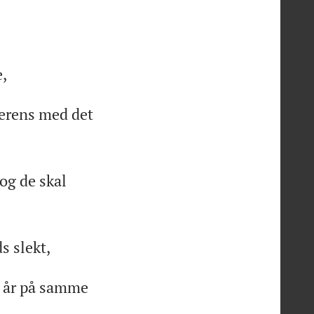
,
erens med det
og de skal
s slekt,
te år på samme