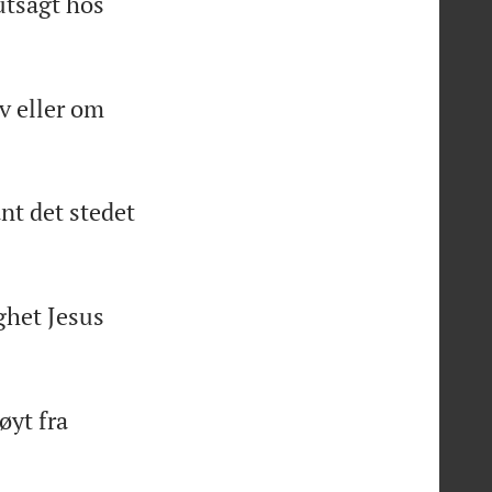
utsagt hos
v eller om
nt det stedet
ghet Jesus
øyt fra