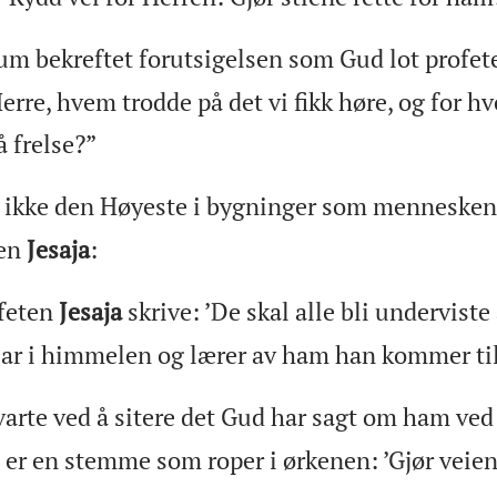
um bekreftet forutsigelsen som Gud lot profe
erre, hvem trodde på det vi fikk høre, og for 
å frelse?”
r ikke den Høyeste i bygninger som menneskene
ten
Jesaja
:
ofeten
Jesaja
skrive: ’De skal alle bli underviste
Far i himmelen og lærer av ham han kommer ti
arte ved å sitere det Gud har sagt om ham ved
g er en stemme som roper i ørkenen: ’Gjør veien 