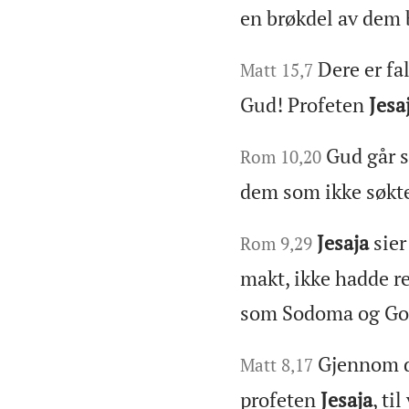
en brøkdel av dem b
Dere er fa
Matt 15,7
Gud! Profeten
Jesa
Gud går s
Rom 10,20
dem som ikke søkte
Jesaja
sier
Rom 9,29
makt, ikke hadde red
som Sodoma og Go
Gjennom d
Matt 8,17
profeten
Jesaja
, ti