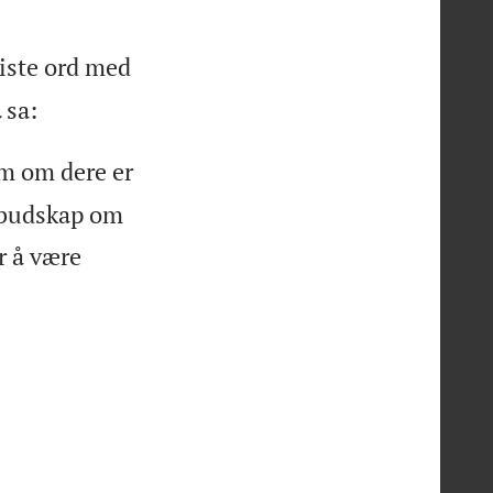
siste ord med
a
sa:
om om dere er
 budskap om
r å være