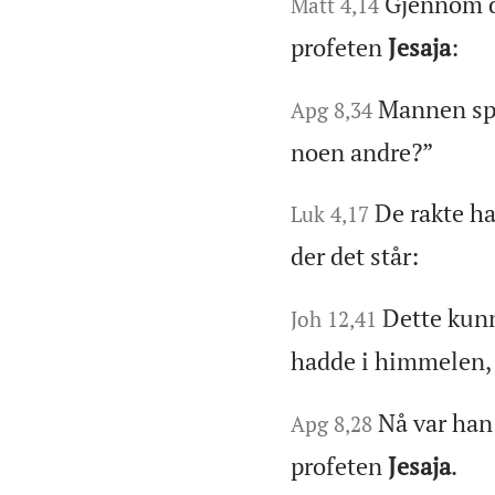
Gjennom de
Matt 4,14
profeten
Jesaja
:
Mannen spu
Apg 8,34
noen andre?”
De rakte h
Luk 4,17
der det står:
Dette kun
Joh 12,41
hadde i himmelen, 
Nå var han 
Apg 8,28
profeten
Jesaja
.