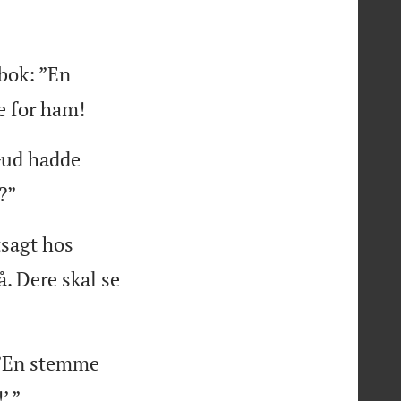
 bok: ”En
e for ham!
 Gud hadde
?”
tsagt hos
å. Dere skal se
: ”En stemme
’ ”