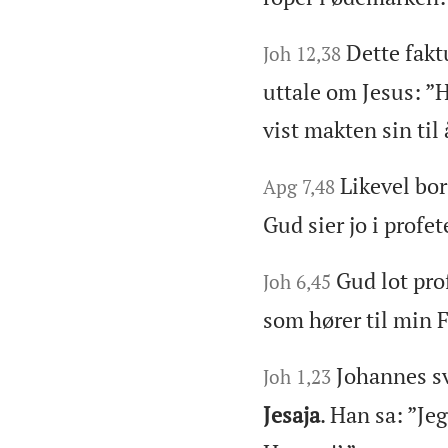
Dette fakt
Joh 12,38
uttale om Jesus: ”H
vist makten sin til 
Likevel bo
Apg 7,48
Gud sier jo i profe
Gud lot pr
Joh 6,45
som hører til min 
Johannes sv
Joh 1,23
Jesaja
. Han sa: ”Je