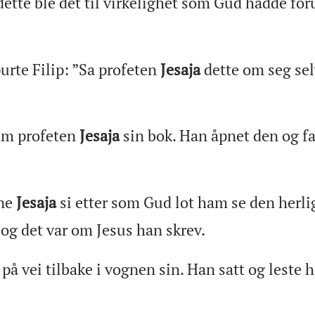
tte ble det til virkelighet som Gud hadde for
rte Filip: ”Sa profeten
Jesaja
dette om seg sel
am profeten
Jesaja
sin bok. Han åpnet den og fa
ne
Jesaja
si etter som Gud lot ham se den herli
og det var om Jesus han skrev.
på vei tilbake i vognen sin. Han satt og leste h