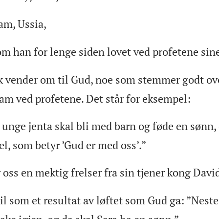
ram, Ussia,
m han for lenge siden lovet ved profetene sine
k vender om til Gud, noe som stemmer godt ov
am ved profetene. Det står for eksempel:
 unge jenta skal bli med barn og føde en sønn, 
, som betyr ’Gud er med oss’.”
oss en mektig frelser fra sin tjener kong David
 til som et resultat av løftet som Gud ga: ”Nes