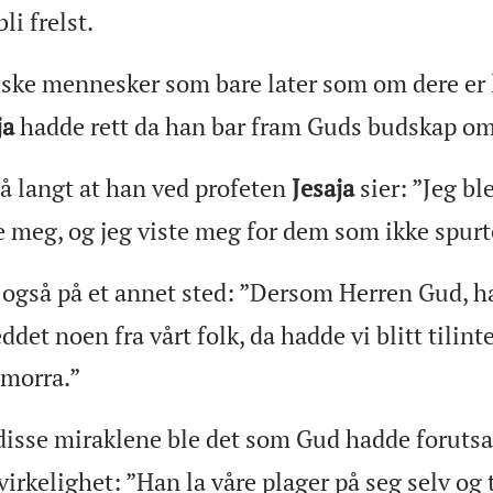
li frelst.
lske mennesker som bare later som om dere er
ja
hadde rett da han bar fram Guds budskap om
å langt at han ved profeten
Jesaja
sier: ”Jeg bl
 meg, og jeg viste meg for dem som ikke spurt
 også på et annet sted: ”Dersom Herren Gud, h
det noen fra vårt folk, da hadde vi blitt tilint
morra.”
isse miraklene ble det som Gud hadde forutsa
l virkelighet: ”Han la våre plager på seg selv og 