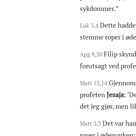
sykdommer.”
Dette hadde
Luk 3,4
stemme roper i ødem
Filip skyn
Apg 8,30
forutsagt ved prof
Gjennom d
Matt 13,14
profeten
Jesaja
: ’D
det jeg gjør, men li
Det var ha
Matt 3,3
roper i ødemarken: 