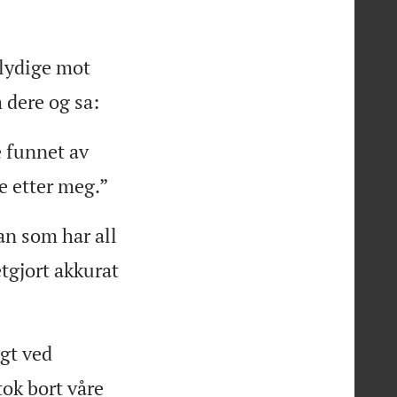
 lydige mot
 dere og sa:
e funnet av
e etter meg.”
an som har all
etgjort akkurat
gt ved
tok bort våre