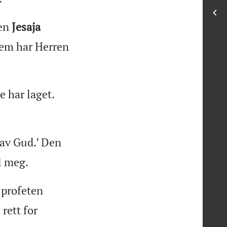
ten
Jesaja
hvem har Herren
 har laget.
 av Gud.’ Den
l meg.
 profeten
rett for