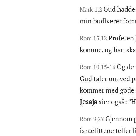
Gud hadde 
Mark 1,2
min budbærer foran
Profeten
Rom 15,12
komme, og han skal 
Og de 
Rom 10,15-16
Gud taler om ved 
kommer med gode ny
Jesaja
sier også: ”
Gjennom 
Rom 9,27
israelittene teller