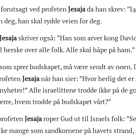
forutsagt ved profeten
Jesaja
da han skrev: ”Ly
 deg, han skal rydde veien for deg.
Jesaja
skriver også: ”Han som arver kong David
herske over alle folk. Alle skal håpe på ham.”
som sprer budskapet, må være sendt av noen. D
profeten
Jesaja
når han sier: ”Hvor herlig det er
heter!” Alle israelittene trodde ikke på de g
Herre, hvem trodde på budskapet vårt?”
profeten
Jesaja
roper Gud ut til Israels folk: ”S
 like mange som sandkornene på havets strand, 