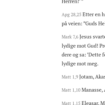
Herren!’ ”
Etter en h
Apg 28,25
på veien: ”Guds He
Jesus svart
Mark 7,6
lydige mot Gud! P
dere og sa: ’Dette
lydige mot meg.
Jotam, Akas
Matt 1,9
Manasse,
Matt 1,10
Eleasar, M
Matt 1,15