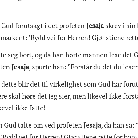
 Gud forutsagt i det profeten
Jesaja
skrev i sin
arkent: ’Rydd vei for Herren! Gjør stiene rett
dte seg bort, og da han hørte mannen lese det
eten
Jesaja
, spurte han: ”Forstår du det du leser
ette blir det til virkelighet som Gud har foru
ere skal høre det jeg sier, men likevel ikke forst
kevel ikke fatte!
m Gud talte om ved profeten
Jesaja
, da han sa
’Rydd vei for Herren! Gjør stiene rette for ham!