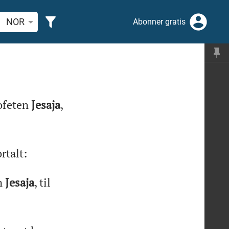
 bibelvers eller ord
NOR
Abonner gratis
ofeten
Jesaja
,
rtalt:
n
Jesaja
, til