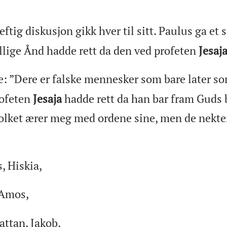
eftig diskusjon gikk hver til sitt. Paulus ga et 
llige Ånd hadde rett da den ved profeten
Jesaj
e: ”Dere er falske mennesker som bare later s
rofeten
Jesaja
hadde rett da han bar fram Guds
 folket ærer meg med ordene sine, men de nekte
, Hiskia,
 Amos,
attan, Jakob,