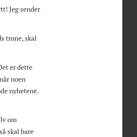
tt! Jeg sender
s trone, skal
et er dette
 når noen
ode nyhetene.
elv om
så skal bare