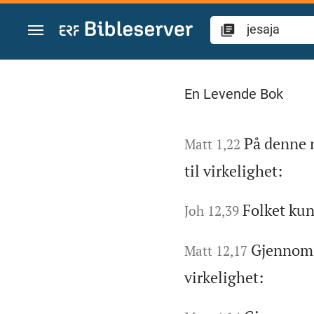
Skift til innhold
Søk i Bibelen
En Levende Bok
På denne 
Matt 1,22
til virkelighet:
Folket kun
Joh 12,39
Gjennom 
Matt 12,17
virkelighet: