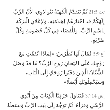
ثُمَّ يَتَقَدَّمُ الْكَهَنَةُ بَنُو لاوِي، لأَنَّ الرَّبَّ
تث 21:5
إِلَهَكُمْ قَدِ اخْتَارَهُمْ لِخِدْمَتِهِ، وَلإِعْلانِ الْبَرَكَةِ
بِاسْمِ الرَّبِّ، وَلِلْقَضَاءِ فِي كُلِّ خُصُومَةٍ وَكُلِّ
ضَرْبَةٍ.
فَقَالَ لَهَا بُطْرُسُ: «لِمَاذَا اتَّفَقْتِ مَعَ
أع 5:9
زَوْجِكِ عَلَى امْتِحَانِ رُوحِ الرَّبِّ؟ هَا قَدْ وَصَلَ
الشُّبَّانُ الَّذِينَ دَفَنُوا زَوْجَكِ إِلَى الْبَابِ،
وَسَيَحْمِلُونَكِ أَيْضاً!»
فَتَنَاوَلَ حَزَقِيَّا الْكِتَابَ مِنْ أَيْدِي
إش 37:14
الرُّسُلِ وَقَرَأَهُ، ثُمَّ تَوَجَّهَ إِلَى بَيْتِ الرَّبِّ وَبَسَطَهُ