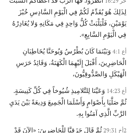
انْظُرُوا. فَهَا الرَّبُّ قَدْ أَعْطَاكُمُ السَّبْتَ
خر 16:29
لِذَلِكَ هُوَ يُقَدِّمُ لَكُمْ فِي الْيَوْمِ السَّادِسِ خُبْزَ
يَوْمَيْنِ، فَلْيَلْبَثْ كُلُّ وَاحِدٍ فِي مَكَانِهِ وَلا يُغَادِرْهُ
فِي الْيَوْمِ السَّابِعِ».
وَبَيْنَمَا كَانَ بُطْرُسُ وَيُوحَنَّا يُخَاطِبَانِ
أع 4:1
الْحَاضِرِينَ، أَقْبَلَ إِلَيْهِمَا الْكَهَنَةُ، وَقَائِدُ حَرَسِ
الْهَيْكَلِ وَالصَّدُّوقِيُّونَ،
وَعَيَّنَا لِلتَّلامِيذِ شُيُوخاً فِي كُلِّ كَنِيسَةٍ.
أع 14:23
ثُمَّ صَلَّيَا بِأَصْوَامٍ وَأَسْلَمَا الْجَمِيعَ وَدِيعَةً بَيْنَ يَدَيِ
الرَّبِّ الَّذِي آمَنُوا بِهِ.
ثُمَّ قَالَ حَزَقِيَّا لِلْحَاضِرِينَ: «الآنَ قَدْ
2أخ 29:31