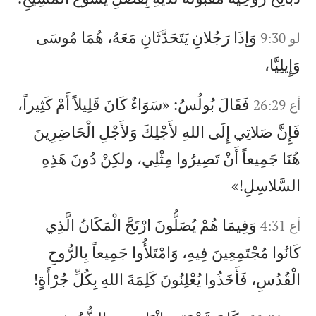
وَإذَا رَجُلانِ يَتَحَدَّثَانِ مَعَهُ، هُمَا مُوسَى
لو 9:30
وَإِيلِيَّا،
فَقَالَ بُولُسُ: «سَوَاءٌ كَانَ قَلِيلاً أَمْ كَثِيراً،
أع 26:29
فَإِنَّ صَلاتِي إِلَى اللهِ لأَجْلِكَ وَلأَجْلِ الْحَاضِرِينَ
هُنَا جَمِيعاً أَنْ تَصِيرُوا مِثْلِي، ولكِنْ دُونَ هَذِهِ
السَّلاسِلِ!»
وَفِيمَا هُمْ يُصَلُّونَ ارْتَجَّ الْمَكَانُ الَّذِي
أع 4:31
كَانُوا مُجْتَمِعِينَ فِيهِ، وَامْتَلأُوا جَمِيعاً بِالرُّوحِ
الْقُدُسِ، فَأَخَذُوا يُعْلِنُونَ كَلِمَةَ اللهِ بِكُلِّ جُرْأَةٍ!