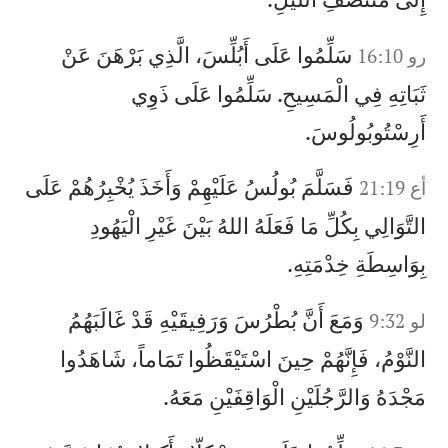
سَلِّمُوا عَلَى أَبُلِّسَ، الَّذِي بَرْهَنَ عَنْ
رو 16:10
ثَبَاتِهِ فِي الْمَسِيحِ. سَلِّمُوا عَلَى ذَوِي
أَرِسْتُوبُولُوسَ.
فَسَلَّمَ بُولُسُ عَلَيْهِمْ وَأَخَذَ يُخْبِرُهُمْ عَلَى
أع 21:19
التَّوَالِي بِكُلِّ مَا فَعَلَهُ اللهُ بَيْنَ غَيْرِ الْيَهُودِ
بِوَاسِطَةِ خِدْمَتِهِ.
وَمَعَ أَنَّ بُطْرُسَ وَرَفِيقَيْهِ قَدْ غَالَبَهُمُ
لو 9:32
النَّوْمُ، فَإِنَّهُمْ حِينَ اسْتَيْقَظُوا تَمَاماً، شَاهَدُوا
مَجْدَهُ وَالرَّجُلَيْنِ الْوَاقِفَيْنِ مَعَهُ.