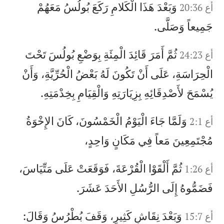
وَبَعْدَ هَذَا الْكَلامِ رَكَعَ بُولُسُ مَعَهُمْ
أع 20:36
جَمِيعاً وَصَلَّى.
ثُمَّ أَمَرَ قَائِدَ الْمِئَةِ بِوَضْعِ بُولُسَ تَحْتَ
أع 24:23
الْحِرَاسَةِ، عَلَى أَنْ تَكُونَ لَهُ بَعْضُ الْحُرِّيَّةِ، وَأَنْ
يُسْمَحَ لأَصْدِقَائِهِ بِزِيَارَتِهِ وَالْقِيَامِ بِخِدْمَتِهِ.
وَلَمَّا جَاءَ الْيَوْمُ الْخَمْسُونَ، كَانَ الإِخْوَةُ
أع 2:1
مُجْتَمِعِينَ مَعاً فِي مَكَانٍ وَاحِدٍ،
ثُمَّ أَلْقَوْا الْقُرْعَةَ، فَوَقَعَتْ عَلَى مَتِّيَاسَ،
أع 1:26
فَضَمُّوهُ إِلَى الرُّسُلِ الأَحَدَ عَشَرَ.
وَبَعْدَ نِقَاشٍ كَثِيرٍ، وَقَفَ بُطْرُسُ وَقَالَ:
أع 15:7