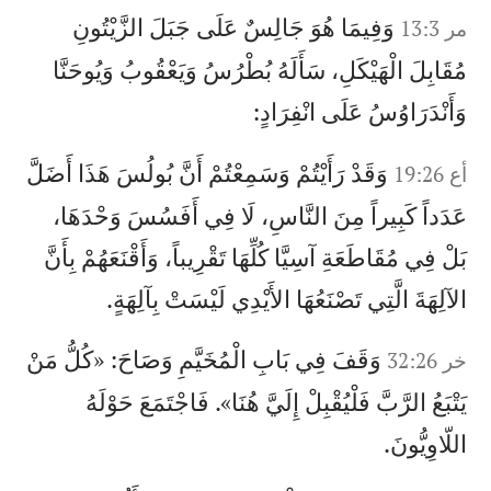
وَفِيمَا هُوَ جَالِسٌ عَلَى جَبَلَ الزَّيْتُونِ
مر 13:3
مُقَابِلَ الْهَيْكَلِ، سَأَلَهُ بُطْرُسُ وَيَعْقُوبُ وَيُوحَنَّا
وَأَنْدَرَاوُسُ عَلَى انْفِرَادٍ:
وَقَدْ رَأَيْتُمْ وَسَمِعْتُمْ أَنَّ بُولُسَ هَذَا أَضَلَّ
أع 19:26
عَدَداً كَبِيراً مِنَ النَّاسِ، لَا فِي أَفَسُسَ وَحْدَهَا،
بَلْ فِي مُقَاطَعَةِ آسِيَّا كُلِّهَا تَقْرِيباً، وَأَقْنَعَهُمْ بِأَنَّ
الآلِهَةَ الَّتِي تَصْنَعُهَا الأَيْدِي لَيْسَتْ بِآلِهَةٍ.
وَقَفَ فِي بَابِ الْمُخَيَّمِ وَصَاحَ: «كُلُّ مَنْ
خر 32:26
يَتْبَعُ الرَّبَّ فَلْيُقْبِلْ إِلَيَّ هُنَا». فَاجْتَمَعَ حَوْلَهُ
اللّاوِيُّونَ.