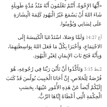
«أَيُّهَا الإِخْوَةُ، أَنْتُمْ تَعْلَمُونَ أَنَّهُ مُنْذُ مُدَّةٍ طَوِيلَةٍ
شَاءَ اللهُ أَنْ يَسْمَعَ غَيْرُ الْيَهُودِ كَلِمَةَ الْبِشَارَةِ
عَلَى لِسَانِي وَيُؤْمِنُوا.
وَلَمَّا وَصَلا، اسْتَدْعَيَا الْكَنِيسَةَ إِلَى
أع 14:27
الاجْتِمَاعِ، وَأَخْبَرَا بِكُلِّ مَا فَعَلَ اللهُ بِوَاسِطَتِهِمَا،
وَبِأَنَّهُ فَتَحَ بَابَ الإِيمَانِ لِغَيْرِ الْيَهُودِ.
وَتَأَكَّدُوا أَنَّ تَأَنِّيَ رَبِّنَا فِي رُجُوعِهِ، هُوَ
2بط 3:15
فُرْصَةٌ لِلْخَلاصِ. إِنَّ أَخَانَا الْحَبِيبَ بُولُسَ قَدْ كَتَبَ
إِلَيْكُمْ أَيْضاً عَنْ هَذِهِ الأُمُورِ عَيْنِهَا، بِحَسَبِ
الْحِكْمَةِ الَّتِي أَعْطَاهُ إِيَّاهَا الرَّبُّ.