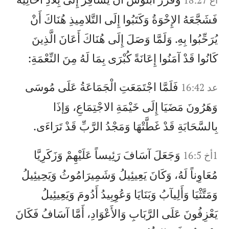
فَشَجَّعَهُ الإِخْوَةُ وَكَتَبُوا إِلَى التَّلامِيذِ هُنَاكَ أَنْ
يُرَحِّبُوا بِهِ. وَلَمَّا وَصَلَ إِلَى هُنَاكَ أَعَانَ الَّذِينَ
كَانُوا قَدْ آمَنُوا إِعَانَةً كُبْرَى بِمَا لَهُ مِنَ النِّعْمَةِ:
فَلَمَّا اجْتَمَعَتِ الْجَمَاعَةُ عَلَى مُوسَى
عد 16:42
وَهَرُونَ مَضَيَا إِلَى خَيْمَةِ الاجْتِمَاعِ، وَإذَا
بِالسَّحَابَةِ قَدْ غَطَّتْهَا وَمَجْدُ الرَّبِّ قَدْ تَرَاءَى.
وَجَعَلَ آسَافَ رَئِيساً عَلَيْهِمْ وَزَكَرِيَّا
1أخ 16:5
مُعَاوِناً لَهُ، وَكَانَ يَعِيئِيلُ وَشَمِيرَامُوثُ وَيَحِيئِيلُ
وَمَتَّثْيَا وَأَلِيآبُ وَبَنَايَا وَعُوِبِيدُ أَدُومَ وَيَعِيئِيلُ
يَعْزِفُونَ عَلَى الرَّبَابِ وَالأَعْوَادِ، أَمَّا آسَافُ فَكَانَ