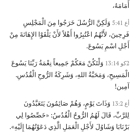
أَمَامَهُ،
وَلَكِنَّ الرُّسُلَ خَرَجُوا مِنَ الْمَجْلِسِ
أع 5:41
فَرِحِينَ، لأَنَّهُمُ اعْتُبِرُوا أَهْلاً لأَنْ يَلْقَوْا الإِهَانَةَ مِنْ
أَجْلِ اسْمِ يَسُوعَ.
وَلْتَكُنْ مَعَكُمْ جَمِيعاً نِعْمَةُ رَبِّنَا يَسُوعَ
2كو 13:14
الْمَسِيحِ، وَمَحَبَّةُ اللهِ، وَشَرِكَةُ الرُّوحِ الْقُدُسِ.
آمِين!
وَذَاتَ يَوْمٍ، وَهُمْ صَائِمُونَ يَتَعَبَّدُونَ
أع 13:2
لِلرَّبِّ، قَالَ لَهُمُ الرُّوحُ الْقُدُسُ: «خَصِّصُوا لِي
بَرْنَابَا وَشَاوُلَ لأَجْلِ الْعَمَلِ الَّذِي دَعَوْتُهُمَا إِلَيْهِ».