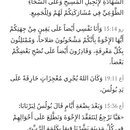
الشَّهَادَةِ لإِنْجِيلِ الْمَسِيحِ وَعَلَى السَّخَاءِ
الطَّوْعِيِّ فِي مُشَارَكَتِكُمْ لَهُمْ وَلِلْجَمِيعِ.
وَأَنَا نَفْسِي أَيْضاً عَلَى يَقِينٍ مِنْ جِهَتِكُمْ
رو 15:14
أَيُّهَا الإِخْوَةُ بِأَنَّكُمْ مَشْحُونُونَ صَلاحاً، وَمُمْتَلِئُونَ
بِكُلِّ مَعْرِفَةٍ، وَقَادِرُونَ أَيْضاً عَلَى نُصْحِ بَعْضِكُمْ
بَعْضاً.
وَكَانَ اللهُ يُجْرِي مُعْجِزَاتٍ خَارِقَةً عَلَى
أع 19:11
يَدِ بُولُسَ،
وَبَعْدَ بِضْعَةِ أَيَّامٍ قَالَ بُولُسُ لِبَرْنَابَا:
أع 15:36
«هَيَّا نَرْجِعُ لِنَتَفَقَّدَ الإِخْوَةَ وَنَطَّلِعَ عَلَى أَحْوَالِهِمْ
فِي كُلِّ مَدِينَةٍ بَشَّرْنَا فِيهَا بِكَلِمَةِ الرَّبِّ».