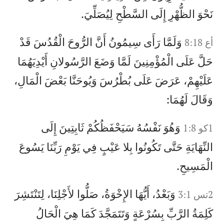
نَحْوَ الظُّهْرِ إِلَى السَّطْحِ لِيُصَلِّيَ.
وَلَمَّا رَأَى سِيمُونُ أَنَّ الرُّوحَ الْقُدُسَ قَدْ
أع 8:18
حَلَّ عَلَى الْمُؤْمِنِينَ لَمَّا وَضَعَ الرَّسُولانِ أَيْدِيَهُمَا
عَلَيْهِمْ، عَرَضَ عَلَى بُطْرُسَ وَيُوحَنَّا بَعْضَ الْمَالِ،
وَقَالَ لَهُمَا:
وَهُوَ نَفْسُهُ سَيَحْفَظُكُمْ ثَابِتِينَ إِلَى
1كو 1:8
النِّهَايَةِ حَتَّى تَكُونُوا بِلا عَيْبٍ فِي يَوْمِ رَبِّنَا يَسُوعَ
الْمَسِيحِ.
وَبَعْدُ، أَيُّهَا الإِخْوَةُ، صَلُّوا لأَجْلِنَا، لِتَنْتَشِرَ
2تس 3:1
كَلِمَةُ الرَّبِّ بِسُرْعَةٍ وَتَتَمَجَّدَ كَمَا هِيَ الْحَالُ