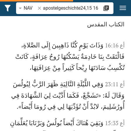
نتقل إلى المحتوى
البحث عن آية أو كلمة
NAV
ابحث عن "apostelgeschichte2415 16" في الكتاب المقدس
الكتاب المقدس
وَذَاتَ يَوْمٍ كُنَّا ذَاهِبِينَ إِلَى الصَّلاةِ،
أع 16:16
فَالْتَقَتْ بِنَا خَادِمَةٌ يَسْكُنُهَا رُوحُ عِرَافَةٍ، كَانَتْ
تُكْسِبُ سَادَتَهَا رِبْحاً كَثِيراً مِنْ عِرَافَتِهَا،
وَفِي اللَّيْلَةِ التَّالِيَةِ ظَهَرَ الرَّبُّ لِبُولُسَ
أع 23:11
وَقَالَ لَهُ: «تَشَجَّعْ، فَكَمَا أَدَّيْتَ لِيَ الشَّهَادَةَ فِي
أُورُشَلِيمَ، لابُدَّ أَنْ تُؤَدِّيَهَا لِي فِي رُومَا أَيْضاً».
وَبَقِيَ هُنَاكَ أَيْضاً بُولُسُ وَبَرْنَابَا يُعَلِّمَانِ
أع 15:35