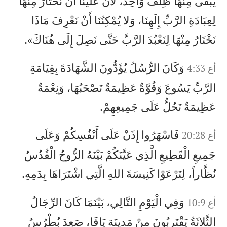
يَبْقَى مِنْهَا ظِلْفٌ وَاحِدٌ، لأَنَّ عَلَيْنَا أَنْ نَخْتَارَ مِنْهَا
لِعِبَادَةِ الرَّبِّ إِلَهِنَا، وَلا يُمْكِنُنَا أَنْ نَعْرِفَ مَاذَا
نَخْتَارُ مِنْهَا لِنَعْبُدَ الرَّبَّ حَتَّى نَصِلَ إِلَى هُنَاكَ».
وَكَانَ الرُّسُلُ يُؤَدُّونَ الشَّهَادَةَ بِقِيَامَةِ
أع 4:33
الرَّبِّ يَسُوعَ وَقُوَّةٌ عَظِيمَةٌ تَصْحَبُهَا، وَنِعْمَةٌ
عَظِيمَةٌ تَحُلُّ عَلَى جَمِيعِهِمْ.
فَاسْهَرُوا إِذَنْ عَلَى أَنْفُسِكُمْ وَعَلَى
أع 20:28
جَمِيعِ الْقَطِيعِ الَّذِي عَيَّنَكُمْ بَيْنَهُ الرُّوحُ الْقُدُسُ
نُظَّاراً، لِتَرْعَوْا كَنِيسَةَ اللهِ الَّتِي اشْتَرَاهَا بِدَمِهِ.
وَفِي الْيَوْمِ التَّالِي، بَيْنَمَا كَانَ الرِّجَالُ
أع 10:9
الثَّلاثَةُ يَقْتَرِبُونَ مِنْ مَدِينَةِ يَافَا، صَعِدَ بُطْرُسُ