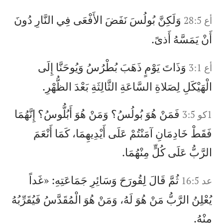
وَلَكِنَّ بُولُسَ نَفَضَ الأَفْعَى فِي النَّارِ دُونَ
أع 28:5
أَنْ يَمَسَّهُ أَذىً.
وَذَاتَ يَوْمٍ ذَهَبَ بُطْرُسُ وَيُوحَنَّا إِلَى
أع 3:1
الْهَيْكَلِ لِصَلاةِ السَّاعَةِ الثَّالِثَةِ بَعْدَ الظُّهْرِ.
فَمَنْ هُوَ بُولُسُ؟ وَمَنْ هُوَ أَبُلُّوسُ؟ إِنَّهُمَا
1كو 3:5
فَقَطْ خَادِمَانِ آمَنْتُمْ عَلَى أَيْدِيهِمَا، كَمَا أَنْعَمَ
الرَّبُّ عَلَى كُلٍّ مِنْهُمَا.
ثُمَّ قَالَ لِقُورَحَ وَسَائِرِ جَمَاعَتِهِ: «غَداً
عد 16:5
يُعْلِنُ الرَّبُّ مَنْ هُوَ لَهُ، وَمَنْ هُوَ الْمُقَدَّسُ فَيُقَرِّبُهُ
مِنْهُ.