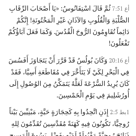
ثُمَّ قَالَ اسْتِفَانُوسُ: «يَا أَصْحَابَ الرِّقَابِ
أع 7:51
الصُّلْبَةِ وَالْقُلُوبِ وَالآذَانِ غَيْرِ الْمَخْتُونَةِ! إِنَّكُمْ
دَائِماً تُقَاوِمُونَ الرُّوحَ الْقُدُسَ. وَكَمَا فَعَلَ آبَاؤُكُمْ
تَفْعَلُونَ!
وَكَانَ بُولُسُ قَدْ قَرَّرَ أَنْ يَتَجَاوَزَ أَفَسُسَ
أع 20:16
فِي الْبَحْرِ لِكَيْ لَا يَتَأَخَّرَ فِي مُقَاطَعَةِ أَسِيَّا، فَقَدْ
كَانَ يُرِيدُ السُّرْعَةَ لَعَلَّهُ يَتَمَكَّنُ مِنَ الوُصُولِ إِلَى
أُورُشَلِيمَ فِي يَوْمِ الْخَمْسِينَ.
إِذَنِ اتَّحِدُوا بِهِ كَحِجَارَةٍ حَيَّةٍ، مَبْنِيِّينَ بَيْتاً
1بط 2:5
رُوحِيًّا، تَكُونُونَ فِيهِ كَهَنَةً مُقَدَّسِينَ تُقَدِّمُونَ لِلهِ
ذَبَائِحَ رُوحِيَّةً مَقْبُولَةً لَدَيْهِ بِفَضْلِ يَسُوعَ الْمَسِيحِ.