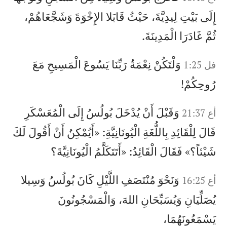
إِلَى بَيْتِ لِيدِيَّةَ، حَيْثُ قَابَلا الإِخْوَةَ وَشَجَّعَاهُمْ،
ثُمَّ غَادَرَا الْمَدِينَةَ.
وَلْتَكُنْ نِعْمَةُ رَبِّنَا يَسُوعَ الْمَسِيحِ مَعَ
فل 1:25
رُوحِكُمْ!
وَقَبْلَ أَنْ يُدْخَلَ بُولُسُ إِلَى الْمُعَسْكَرِ
أع 21:37
قَالَ لِلْقَائِدِ بِاللُّغَةِ الْيُونَانِيَّةِ: «أَيُمْكِنُ أَنْ أَقُولَ لَكَ
شَيْئاً؟» فَقَالَ الْقَائِدُ: «أَتَتَكَلَّمُ الْيُونَانِيَّةَ؟
وَنَحْوَ مُنْتَصَفِ اللَّيْلِ كَانَ بُولُسُ وَسِيلا
أع 16:25
يُصَلِّيَانِ وَيُسَبِّحَانِ اللهَ، وَالْمَسْجُونُونَ
يَسْمَعُونَهُمَا،