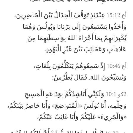
عِنْدَئِذٍ تَوَقَّفَ الْجِدَالُ بَيْنَ الْحَاضِرِينَ،
أع 15:12
وَأَخَذُوا يَسْتَمِعُونَ إِلَى بَرْنَابَا وَبُولُسَ وَهُمَا
يُخْبِرَانِهِمْ بِمَا أَجْرَاهُ اللهُ بِوَاسِطَتِهِمَا مِنْ
عَلامَاتٍ وَعَجَائِبَ بَيْنَ غَيْرِ الْيَهُودِ.
إِذْ سَمِعُوهُمْ يَتَكَلَّمُونَ بِلُغَاتٍ،
أع 10:46
وَيُسَبِّحُونَ اللهَ. فَقَالَ بُطْرُسُ:
وَلَكِنِّي اُنَاشِدُكُمْ بِوَدَاعَةِ الْمَسِيحِ
2كو 10:1
وَحِلْمِهِ، أَنَا بُولُسَ «الْمُتَواضِعَ» وَأَنَا حَاضِرٌ بَيْنَكُمْ،
«وَالْجَرِيءَ» عَلَيْكُمْ وَأَنَا غَائِبٌ عَنْكُمْ،