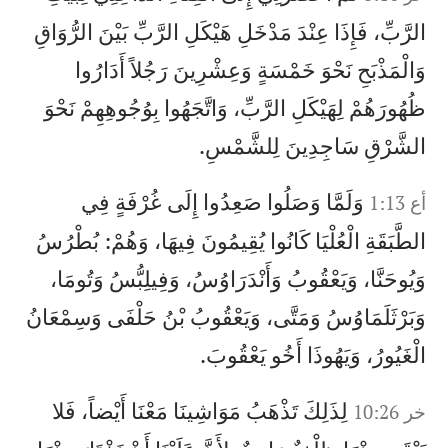
الرَّبِّ، فَإِذَا عِنْدَ مَدْخَلِ هَيْكَلِ الرَّبِّ بَيْنَ الرُّوَاقِ
وَالْمَذْبَحِ نَحْوَ خَمْسَةٍ وَعِشْرِينَ رَجُلاً أَدَارُوا
ظُهُورَهُمْ لِهَيْكَلِ الرَّبِّ، وَاتَّجَهُوا بِوُجُوهِهِمْ نَحْوَ
الشَّرْقِ سَاجِدِينَ لِلشَّمْسِ.
وَلَمَّا وَصَلُوا صَعِدُوا إِلَى غُرْفَةٍ فِي
أع 1:13
الطَّبَقَةِ الْعُلْيَا كَانُوا يُقِيمُونَ فِيهَا، وَهُمْ: بُطْرُسُ
وَيُوحَنَّا، وَيَعْقُوبُ وَأَنْدَرَاوُسُ، وَفِيلِبُّسُ وَتُومَا،
وَبَرْثَلَمَاوُسُ وَمَتَّى، وَيَعْقُوبُ بْنُ حَلْفَى وَسِمْعَانُ
الْغَيُورُ، وَيَهُوذَا أَخُو يَعْقُوبَ.
لِذَلِكَ تَذْهَبُ مَوَاشِينَا مَعْنَا أَيْضاً، فَلا
خر 10:26