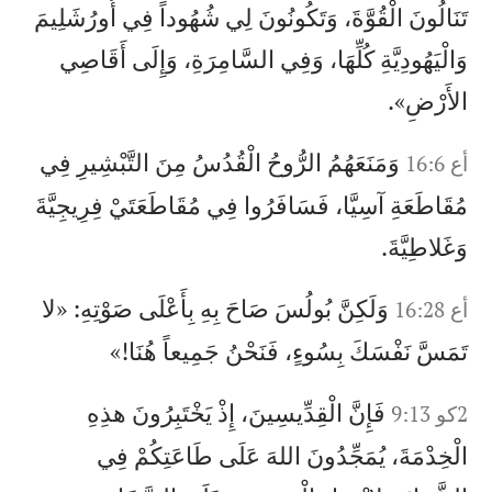
تَنَالُونَ الْقُوَّةَ، وَتَكُونُونَ لِي شُهُوداً فِي أُورُشَلِيمَ
وَالْيَهُودِيَّةِ كُلِّهَا، وَفِي السَّامِرَةِ، وَإِلَى أَقَاصِي
الأَرْضِ».
وَمَنَعَهُمُ الرُّوحُ الْقُدُسُ مِنَ التَّبْشِيرِ فِي
أع 16:6
مُقَاطَعَةِ آسِيَّا، فَسَافَرُوا فِي مُقَاطَعَتَيْ فِرِيجِيَّةَ
وَغَلاطِيَّةَ.
وَلَكِنَّ بُولُسَ صَاحَ بِهِ بِأَعْلَى صَوْتِهِ: «لا
أع 16:28
تَمَسَّ نَفْسَكَ بِسُوءٍ، فَنَحْنُ جَمِيعاً هُنَا!»
فَإِنَّ الْقِدِّيسِينَ، إِذْ يَخْتَبِرُونَ هذِهِ
2كو 9:13
الْخِدْمَةَ، يُمَجِّدُونَ اللهَ عَلَى طَاعَتِكُمْ فِي