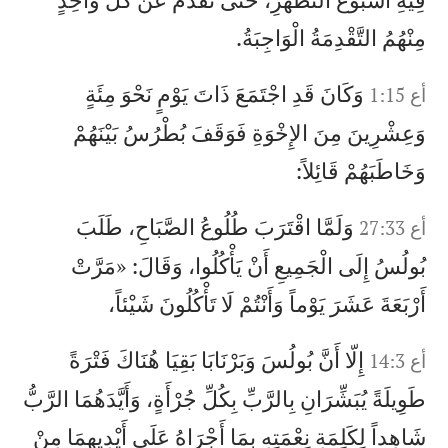
مِنْهُمُ التَّقْدِمَةُ الْوَاجِبَةُ.
وَكَانَ قَدِ اجْتَمَعَ ذَاتَ يَوْمٍ نَحْوَ مِئَةٍ
أع 1:15
وَعِشْرِينَ مِنَ الإِخْوَةِ فَوَقَفَ بُطْرُسُ بَيْنَهُمْ
وَخَاطَبَهُمْ قَائِلاً:
وَلَمَّا اقْتَرَبَ طُلُوعُ الصَّبَاحِ، طَلَبَ
أع 27:33
بُولُسُ إِلَى الْجَمِيعِ أَنْ يَأْكُلُوا، وَقَالَ: «مَرَّتْ
أَرْبَعَةَ عَشَرَ يَوْماً وَأَنْتُمْ لَا تَأْكُلُونَ شَيْئاً،
إِلّا أَنَّ بُولُسَ وَبَرْنَابَا بَقِيَا هُنَاكَ فَتْرَةً
أع 14:3
طَوِيلَةً يُبَشِّرَانِ بِالرَّبِّ بِكُلِّ جُرْأَةٍ، وَأَيَّدَهُمَا الرَّبُّ
شَاهِداً لِكَلِمَةِ نِعْمَتِهِ بِمَا أَجْرَاهُ عَلَى أَيْدِيهِمَا مِنْ