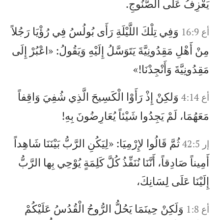
يَعْزِفُ عَلَى الصُّنُوجِ.
وَفِي تِلْكَ اللَّيْلَةِ رَأَى بُولُسُ فِي رُؤْيَا رَجُلاً
أع 16:9
مِنْ أَهْلِ مَقِدُونِيَّةَ يَتَوَسَّلُ إِلَيْهِ وَيَقُولُ: «اعْبُرْ إِلَى
مَقِدُونِيَّةَ وَأَنْجِدْنَا!»
وَلكِنْ إِذْ رَأَوْا الْكَسِيحَ الَّذِي شُفِيَ وَاقِفاً
أع 4:14
مَعَهُمَا، لَمْ يَجِدُوا شَيْئاً يُعَارِضُونَ بِهِ!
ثُمَّ قَالُوا لإِرْمِيَا: «لِيَكُنِ الرَّبُّ بَيْنَنَا شَاهِداً
إر 42:5
أَمِيناً صَادِقاً، أَنَّنَا نُنَفِّذُ كُلَّ كَلِمَةٍ يُوْحِي بِها الرَّبُّ
إِلَيْنَا عَلَى لِسَانِكَ،
وَلَكِنْ حِينَمَا يَحُلُّ الرُّوحُ الْقُدُسُ عَلَيْكُمْ
أع 1:8