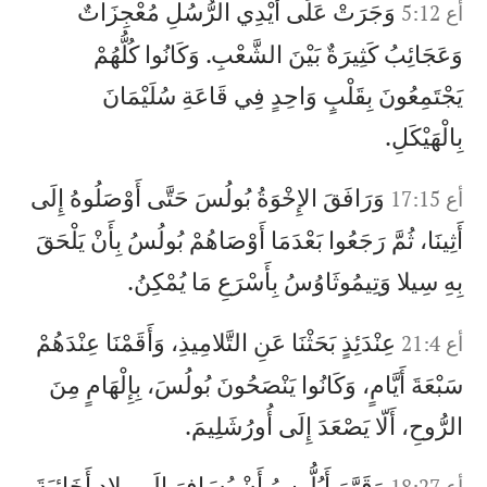
وَجَرَتْ عَلَى أَيْدِي الرُّسُلِ مُعْجِزَاتٌ
أع 5:12
وَعَجَائِبُ كَثِيرَةٌ بَيْنَ الشَّعْبِ. وَكَانُوا كُلُّهُمْ
يَجْتَمِعُونَ بِقَلْبٍ وَاحِدٍ فِي قَاعَةِ سُلَيْمَانَ
بِالْهَيْكَلِ.
وَرَافَقَ الإِخْوَةُ بُولُسَ حَتَّى أَوْصَلُوهُ إِلَى
أع 17:15
أَثِينَا، ثُمَّ رَجَعُوا بَعْدَمَا أَوْصَاهُمْ بُولُسُ بِأَنْ يَلْحَقَ
بِهِ سِيلا وَتِيمُوثَاوُسُ بِأَسْرَعِ مَا يُمْكِنُ.
عِنْدَئِذٍ بَحَثْنَا عَنِ التَّلامِيذِ، وَأَقَمْنَا عِنْدَهُمْ
أع 21:4
سَبْعَةَ أَيَّامٍ، وَكَانُوا يَنْصَحُونَ بُولُسَ، بِإِلْهَامٍ مِنَ
الرُّوحِ، أَلّا يَصْعَدَ إِلَى أُورُشَلِيمَ.
وَقَرَّرَ أَبُلُّوسُ أَنْ يُسَافِرَ إِلَى بِلادِ أَخَائِيَةَ
أع 18:27