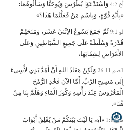
وَاسْتَدْعَوْا بُطْرُسَ وَيُوحَنَّا وَسَأَلُوهُمَا:
أع 4:7
«بِأَيَّةِ قُوَّةٍ، وَبِاسْمِ مَنْ فَعَلْتُمَا هَذَا؟»
ثُمَّ جَمَعَ يَسُوعُ الاِثْنَيْ عَشَرَ، وَمَنَحَهُمْ
لو 9:1
قُدْرَةً وَسُلْطَةً عَلَى جَمِيعِ الشَّيَاطِينِ وَعَلَى
الأَمْرَاضِ لِشِفَائِهَا،
وَلَكِنْ مَعَاذَ اللهِ أَنْ أَمُدَّ يَدِي لأُسِيءَ
1صم 26:11
إِلَى مَسِيحِ الرَّبِّ. أَمَّا الآنَ فَخُذِ الرُّمْحَ
الْمَغْرُوسَ عِنْدَ رَأْسِهِ وَكُوزَ الْمَاءِ وَهَلُمَّ بِنَا مِنْ
هُنَا».
«آهِ، يَا لَيْتَ بَيْنَكُمْ مَنْ يُغْلِقُ أَبْوَابَ
ملا 1:10