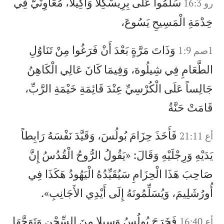
سَلِّمُوا عَلَى بِرِيسْكِلّا وَأَكِيلا، مُعَاوِنَيَّ فِي
رو 16:3
خِدْمَةِ الْمَسِيحِ يَسُوعَ،
وَذَاتَ مَرَّةٍ بَعْدَ أَنْ فَرَغُوا مِنْ تَنَاوُلِ
1صم 1:9
الطَّعَامِ فِي شِيلُوهَ، وَفِيمَا كَانَ عَالِي الْكَاهِنُ
جَالِساً عَلَى الْكُرْسِيِّ عِنْدَ قَائِمَةِ خَيْمَةِ الرَّبِّ،
قَامَتْ حَنَّةُ
فَأَخَذَ حِزَامَ بُولُسَ، وَقَيَّدَ نَفْسَهُ رَابِطاً
أع 21:11
يَدَيْهِ وَرِجْلَيْهِ وَقَالَ: «يَقُولُ الرُّوحُ الْقُدُسُ إِنَّ
صَاحِبَ هَذَا الْحِزَامِ سَيُقَيِّدُهُ الْيَهُودُ هَكَذَا فِي
أُورُشَلِيمَ، وَيُسَلِّمُونَهُ إِلَى أَيْدِي الأَجَانِبِ».
فَخَرَجَ بُولُسُ وَسِيلا مِنَ السِّجْنِ وَتَوَجَّهَا
أع 16:40