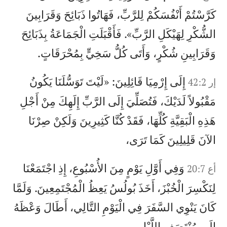
كَرَّسْتُمْ أَنْفُسَكُمْ لِلرَّبِّ، فَهَاتُوا ذَبَائِحَ وَقَرَابِينَ
الشُّكْرِ لِهَيْكَلِ الرَّبِّ». فَأَقْبَلَتِ الْجَمَاعَةُ بِذَبَائِحَ
وَقَرَابِينِ شُكْرٍ، وَأَتَى كُلُّ سَخِيٍّ بِمُحْرَقَاتٍ.
إِلَى إِرْمِيَا قَائِلِينَ: «لَيْتَ تَوَسُّلَنَا يَكُونُ
إر 42:2
مَقْبُولاً لَدَيْكَ، فَتُصَلِّيَ إِلَى الرَّبِّ إِلَهِكَ مِنْ أَجْلِ
هَذِهِ الْبَقِيَّةِ كُلِّهَا، فَقَدْ كُنَّا كَثِيرِينَ وَلَكِنْ صِرْنَا
الآنَ قَلِيلِينَ كَمَا تَرَى،
وَفِي أَوَّلِ يَوْمٍ مِنَ الأُسْبُوعِ، إِذِ اجْتَمَعْنَا
أع 20:7
لِنَكْسِرَ الْخُبْزَ، أَخَذَ بُولُسُ يَعِظُ الْمُجْتَمِعِينَ. وَلَمَّا
كَانَ يَنْوِي السَّفَرَ فِي الْيَوْمِ التَّالِي، أَطَالَ وَعْظَهُ
إِلَى مُنْتَصَفِ اللَّيْلِ.