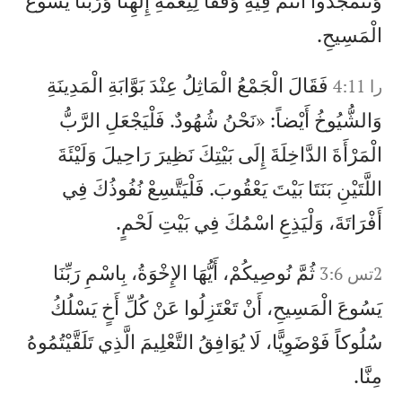
وَتَتَمَجَّدُوا أَنْتُمْ فِيهِ وَفْقاً لِنِعْمَةِ إِلهِنَا وَرَبِّنَا يَسُوعَ
الْمَسِيحِ.
فَقَالَ الْجَمْعُ الْمَاثِلُ عِنْدَ بَوَّابَةِ الْمَدِينَةِ
را 4:11
وَالشُّيُوخُ أَيْضاً: «نَحْنُ شُهُودٌ. فَلْيَجْعَلِ الرَّبُّ
الْمَرْأَةَ الدَّاخِلَةَ إِلَى بَيْتِكَ نَظِيرَ رَاحِيلَ وَلَيْئَةَ
اللَّتَيْنِ بَنَتَا بَيْتَ يَعْقُوبَ. فَلْيَتَّسِعْ نُفُوذُكَ فِي
أَفْرَاتَةَ، وَلْيَذِعِ اسْمُكَ فِي بَيْتِ لَحْمٍ.
ثُمَّ نُوصِيكُمْ، أَيُّهَا الإِخْوَةُ، بِاسْمِ رَبِّنَا
2تس 3:6
يَسُوعَ الْمَسِيحِ، أَنْ تَعْتَزِلُوا عَنْ كُلِّ أَخٍ يَسْلُكُ
سُلُوكاً فَوْضَوِيًّا، لَا يُوَافِقُ التَّعْلِيمَ الَّذِي تَلَقَّيْتُمُوهُ
مِنَّا.