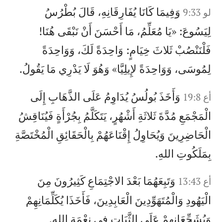
وَفِيمَا كَانَا يُفَارِقَانِهِ، قَالَ بُطْرُسُ
لو 9:33
لِيَسُوعَ: «يَا مُعَلِّمُ، مَا أَحْسَنَ أَنْ نَبْقَى هُنَا!
فَلْنَنْصُبْ ثَلاثَ خِيَامٍ: وَاحِدَةً لَكَ، وَوَاحِدَةً
لِمُوسَى، وَوَاحِدَةً لإِيلِيَّا» وَهُوَ لَا يَدْرِي مَا يَقُولُ.
وَأَخَذَ بُولُسُ يُدَاوِمُ عَلَى الذَّهَابِ إِلَى
أع 19:8
الْمَجْمَعِ مُدَّةَ ثَلاثَةِ أَشْهُرٍ، يَتَكَلَّمُ بِجُرْأَةٍ فَيُنَاقِشُ
الْحَاضِرِينَ وَيُحَاوِلُ إِقْنَاعَهُمْ بِالْحَقَائِقِ الْمُخْتَصَّةِ
بِمَلَكُوتِ اللهِ.
وَتَبِعَهُمَا بَعْدَ الاجْتِمَاعِ كَثِيرُونَ مِنَ
أع 13:43
الْيَهُودِ وَالْمُتَهَوِّدِينَ الْعَابِدِينَ، فَأَخَذَا يُكَلِّمَانِهِمْ
وَيُشَجِّعَانِهِمْ عَلَى الثَّبَاتِ فِي نِعْمَةِ اللهِ.