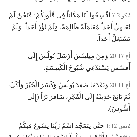
أَفْسِحُوا لَنَا مَكَاناً فِي قُلُوبِكُمْ: فَنَحْنُ لَمْ
2كو 7:2
نُعَامِلْ أَحَداً مُعَامَلَةً ظَالِمَةً، وَلَمْ نُؤْذِ أَحَداً، وَلَمْ
نَسْتَغِلَّ أَحَداً.
وَمِنْ مِيلِيتُسَ أَرْسَلَ بُولُسُ إِلَى
أع 20:17
أَفَسُسَ يَسْتَدْعِي شُيُوخَ الْكَنِيسَةِ.
وَبَعْدَمَا صَعِدَ بُولُسُ وَكَسَرَ الْخُبْزَ وَأَكَلَ،
أع 20:11
ثُمَّ تَابَعَ حَدِيثَهُ إِلَى الْفَجْرِ، سَافَرَ بَرّاً (إِلَى
أَسُّوسَ).
حَتَّى يَتَمَجَّدَ اسْمُ رَبِّنَا يَسُوعَ فِيكُمْ
2تس 1:12