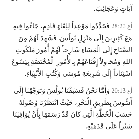
آيَاتٍ وَعَجَائِبَ.
فَحَدَّدُوا مَوْعِداً لِلِقَاءٍ قَادِمٍ، جَاءُوا فِيهِ
أع 28:23
مَعَ كَثِيرِينَ إِلَى مَنْزِلِ بُولُسَ. فَشَهِدَ لَهُمْ مِنَ
الصَّبَاحِ إِلَى الْمَسَاءِ شَارِحاً لَهُمْ أُمُورَ مَلَكُوتِ
اللهِ وَمُحَاوِلاً إِقْنَاعَهُمْ بِالأُمُورِ الْمُخْتَصَّةِ بِيَسُوعَ
اسْتِنَاداً إِلَى شَرِيعَةِ مُوسَى وَكُتُبِ الأَنْبِيَاءِ.
وَأَمَّا نَحْنُ فَسَبَقْنَا بُولُسَ وَتَوَجَّهْنَا إِلَى
أع 20:13
أَسُّوسَ بِطَرِيقِ الْبَحْرِ، حَيْثُ انْتَظَرْنَا وُصُولَهُ
حَسَبَ الْخُطَّةِ الَّتِي كَانَ قَدْ رَسَمَهَا بِأَنْ يُوَافِيَنَا
سَيْراً عَلَى قَدَمَيْهِ.