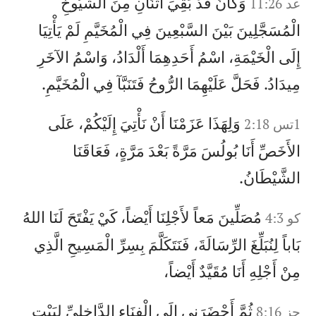
وَكَانَ قَدْ بَقِيَ اثْنَانِ مِنَ الشُّيُوخِ
عد 11:26
الْمُسَجَّلِينَ بَيْنَ السَّبْعِينَ فِي الْمُخَيَّمِ لَمْ يَأْتِيَا
إِلَى الْخَيْمَةِ، اسْمُ أَحَدِهِمَا أَلْدَادُ، وَاسْمُ الآخَرِ
مِيدَادُ. فَحَلَّ عَلَيْهِمَا الرُّوحُ فَتَنَبَّآ فِي الْمُخَيَّمِ.
وَلِهَذَا عَزَمْنَا أَنْ نَأْتِيَ إِلَيْكُمْ، عَلَى
1تس 2:18
الأَخَصِّ أَنَا بُولُسَ مَرَّةً بَعْدَ مَرَّةٍ، فَعَاقَنَا
الشَّيْطَانُ.
مُصَلِّينَ مَعاً لأَجْلِنَا أَيْضاً، كَيْ يَفْتَحَ لَنَا اللهُ
كو 4:3
بَاباً لِنُبَلِّغَ الرِّسَالَةَ، فَنَتَكَلَّمَ بِسِرِّ الْمَسِيحِ الَّذِي
مِنْ أَجْلِهِ أَنَا مُقَيَّدٌ أَيْضاً،
ثُمَّ أَحْضَرَنِي إِلَى الْفِنَاءِ الدَّاخِلِيِّ لِبَيْتِ
حز 8:16