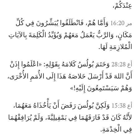
عِنْدَكُمْ،
وَأَمَّا هُمْ، فَانْطَلَقُوا يُبَشِّرُونَ فِي كُلِّ
مر 16:20
مَكَانٍ، وَالرَّبُّ يَعْمَلُ مَعَهُمْ وَيُؤَيِّدُ الْكَلِمَةَ بِالآيَاتِ
الْمُلازِمَةِ لَهَا.
وَخَتَمَ بُولُسُ كَلامَهُ بِقَوْلِهِ: «اعْلَمُوا إِذَنْ
أع 28:28
أَنَّ اللهَ قَدْ أَرْسَلَ خَلاصَهُ هَذَا إِلَى الأُمَمِ الأُخْرَى،
وَهُمْ سَيَسْتَمِعُونَ إِلَيْهِ!»
وَلَكِنَّ بُولُسَ رَفَضَ أَنْ يَأْخُذَاهُ مَعَهُمَا،
أع 15:38
لأَنَّهُ كَانَ قَدْ فَارَقَهُمَا فِي بَمْفِيلِيَّةَ، وَلَمْ يُرَافِقْهُمَا
فِي الْخِدْمَةِ.