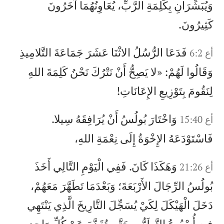
وَيُبَشِّرَانِ بِكَلِمَةِ الرَّبِّ، يُعَاوِنُهُمَا آخَرُونَ
كَثِيرُونَ.
فَدَعَا الرُّسُلُ الاثْنَا عَشَرَ جَمَاعَةَ التَّلامِيذِ
أع 6:2
وَقَالُوا لَهُمْ: «لا يَصِحُّ أَنْ نَتْرُكَ نَحْنُ كَلِمَةَ اللهِ
لِنَقُومَ بِتَوْزِيعِ الإِعَانَاتِ!
وَاخْتَارَ بُولُسُ أَنْ يُرَافِقَهُ سِيلا.
أع 15:40
فَاسْتَوْدَعَهُ الإِخْوَةُ إِلَى نِعْمَةِ اللهِ،
وَهَكَذَا كَانَ. فَفِي الْيَوْمِ التَّالِي أَخَذَ
أع 21:26
بُولُسُ الرِّجَالَ الأَرْبَعَةَ؛ وَبَعْدَمَا تَطَهَّرَ مَعَهُمْ،
دَخَلَ الْهَيْكَلَ لِكَيْ يُسَجِّلَ التَّارِيخَ الَّذِي يَنْتَهِي
فِيهِ أُسْبُوعُ التَّطَهُّرِ، حَتَّى تُقَدَّمَ عَنْ كُلِّ وَاحِدٍ