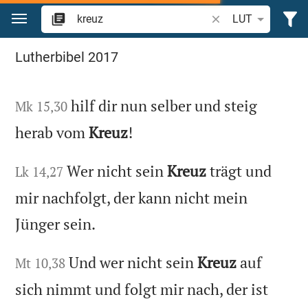
Zum Inhalt springen
Bibelstelle oder Beg
LUT
Suche "kreuz" in der Bibel
Lutherbibel 2017
hilf dir nun selber und steig
Mk 15,30
herab vom
Kreuz
!
Wer nicht sein
Kreuz
trägt und
Lk 14,27
mir nachfolgt, der kann nicht mein
Jünger sein.
Und wer nicht sein
Kreuz
auf
Mt 10,38
sich nimmt und folgt mir nach, der ist