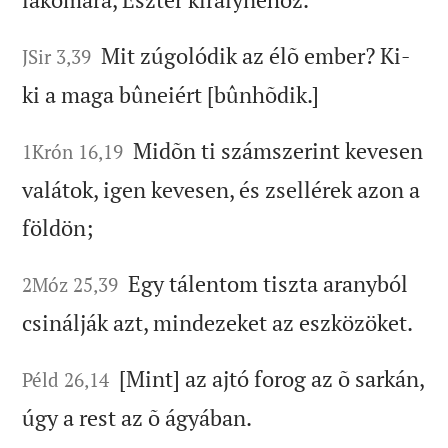
Mit zúgolódik az élõ ember? Ki-
JSir 3,39
ki a maga bûneiért [bûnhõdik.]
Midõn ti számszerint kevesen
1Krón 16,19
valátok, igen kevesen, és zsellérek azon a
földön;
Egy tálentom tiszta aranyból
2Móz 25,39
csinálják azt, mindezeket az eszközöket.
[Mint] az ajtó forog az õ sarkán,
Péld 26,14
úgy a rest az õ ágyában.