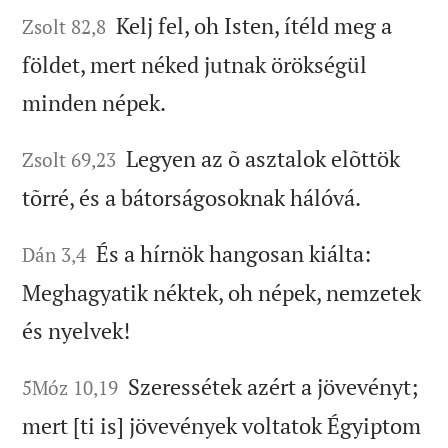
Kelj fel, oh Isten, ítéld meg a
Zsolt 82,8
földet, mert néked jutnak örökségül
minden népek.
Legyen az õ asztalok elõttök
Zsolt 69,23
tõrré, és a bátorságosoknak hálóvá.
És a hírnök hangosan kiálta:
Dán 3,4
Meghagyatik néktek, oh népek, nemzetek
és nyelvek!
Szeressétek azért a jövevényt;
5Móz 10,19
mert [ti is] jövevények voltatok Égyiptom