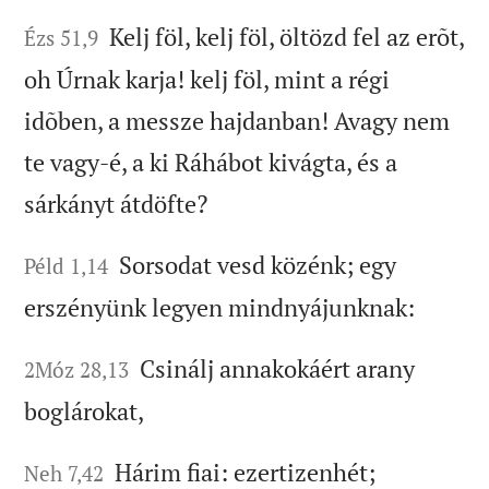
Kelj föl, kelj föl, öltözd fel az erõt,
Ézs 51,9
oh Úrnak karja! kelj föl, mint a régi
idõben, a messze hajdanban! Avagy nem
te vagy-é, a ki Ráhábot kivágta, és a
sárkányt átdöfte?
Sorsodat vesd közénk; egy
Péld 1,14
erszényünk legyen mindnyájunknak:
Csinálj annakokáért arany
2Móz 28,13
boglárokat,
Hárim fiai: ezertizenhét;
Neh 7,42