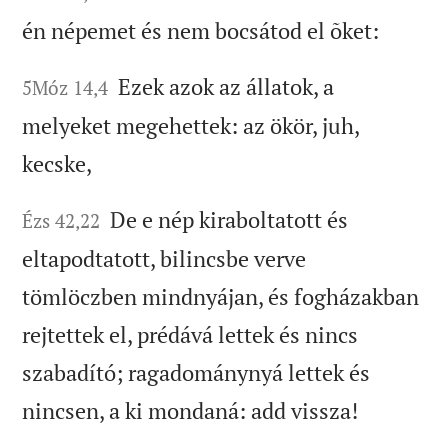
én népemet és nem bocsátod el õket:
Ezek azok az állatok, a
5Móz 14,4
melyeket megehettek: az ökör, juh,
kecske,
De e nép kiraboltatott és
Ézs 42,22
eltapodtatott, bilincsbe verve
tömlöczben mindnyájan, és fogházakban
rejtettek el, prédává lettek és nincs
szabadító; ragadománynyá lettek és
nincsen, a ki mondaná: add vissza!