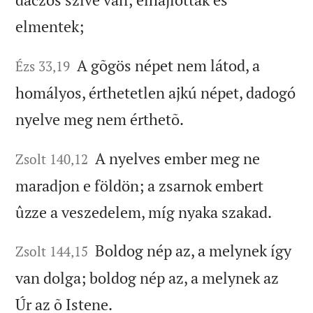
elmentek;
A gõgös népet nem látod, a
Ézs 33,19
homályos, érthetetlen ajkú népet, dadogó
nyelve meg nem érthetõ.
A nyelves ember meg ne
Zsolt 140,12
maradjon e földön; a zsarnok embert
ûzze a veszedelem, míg nyaka szakad.
Boldog nép az, a melynek így
Zsolt 144,15
van dolga; boldog nép az, a melynek az
Úr az õ Istene.