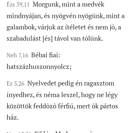
Morgunk, mint a medvék
Ézs 59,11
mindnyájan, és nyögvén nyögünk, mint a
galambok, várjuk az ítéletet és nem jõ, a
szabadulást [és] távol van tõlünk.
Bébai fiai:
Neh 7,16
hatszázhuszonnyolcz;
Nyelvedet pedig én ragasztom
Ez 3,26
ínyedhez, és néma leszel, hogy ne légy
közöttök feddõzõ férfiú, mert õk pártos
ház.