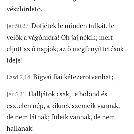
vészhirdetõ.
Döfjétek le minden tulkát, le
Jer 50,27
velök a vágóhídra! Oh jaj nékik; mert
eljött az õ napjok, az õ megfenyíttetésök
ideje!
Bigvai fiai kétezerötvenhat;
Ezsd 2,14
Halljátok csak, te bolond és
Jer 5,21
esztelen nép, a kiknek szemeik vannak,
de nem látnak; füleik vannak, de nem
hallanak!