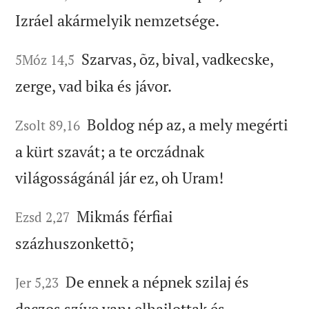
Izráel akármelyik nemzetsége.
Szarvas, õz, bival, vadkecske,
5Móz 14,5
zerge, vad bika és jávor.
Boldog nép az, a mely megérti
Zsolt 89,16
a kürt szavát; a te orczádnak
világosságánál jár ez, oh Uram!
Mikmás férfiai
Ezsd 2,27
százhuszonkettõ;
De ennek a népnek szilaj és
Jer 5,23
daczos szíve van; elhajlottak és