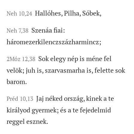
Hallóhes, Pilha, Sóbek,
Neh 10,24
Szenáa fiai:
Neh 7,38
háromezerkilenczszázharmincz;
Sok elegy nép is méne fel
2Móz 12,38
velök; juh is, szarvasmarha is, felette sok
barom.
Jaj néked ország, kinek a te
Préd 10,13
királyod gyermek; és a te fejedelmid
reggel esznek.