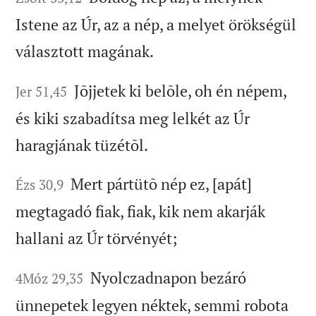
Istene az Úr, az a nép, a melyet örökségül
választott magának.
Jõjjetek ki belõle, oh én népem,
Jer 51,45
és kiki szabadítsa meg lelkét az Úr
haragjának tüzétõl.
Mert pártütõ nép ez, [apát]
Ézs 30,9
megtagadó fiak, fiak, kik nem akarják
hallani az Úr törvényét;
Nyolczadnapon bezáró
4Móz 29,35
ünnepetek legyen néktek, semmi robota