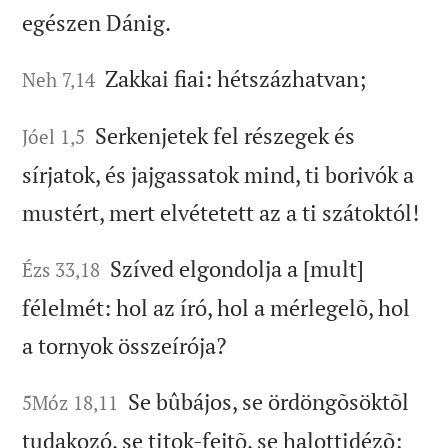
egészen Dánig.
Zakkai fiai: hétszázhatvan;
Neh 7,14
Serkenjetek fel részegek és
Jóel 1,5
sírjatok, és jajgassatok mind, ti borivók a
mustért, mert elvétetett az a ti szátoktól!
Szíved elgondolja a [mult]
Ézs 33,18
félelmét: hol az író, hol a mérlegelõ, hol
a tornyok összeírója?
Se bûbájos, se ördöngõsöktõl
5Móz 18,11
tudakozó, se titok-fejtõ, se halottidézõ;