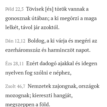
Tövisek [és] tõrök vannak a
Péld 22,5
gonosznak útában; a ki megõrzi a maga
lelkét, távol jár azoktól.
Boldog, a ki várja és megéri az
Dán 12,12
ezerháromszáz és harminczöt napot.
Ezért dadogó ajakkal és idegen
Ézs 28,11
nyelven fog szólni e néphez,
Nemzetek zajongnak, országok
Zsolt 46,7
mozognak; kiereszti hangját,
megszeppen a föld.