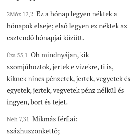
Ez a hónap legyen néktek a
2Móz 12,2
hónapok elseje; elsõ legyen ez néktek az
esztendõ hónapjai között.
Oh mindnyájan, kik
Ézs 55,1
szomjúhoztok, jertek e vizekre, ti is,
kiknek nincs pénzetek, jertek, vegyetek és
egyetek, jertek, vegyetek pénz nélkül és
ingyen, bort és tejet.
Mikmás férfiai:
Neh 7,31
százhuszonkettõ;