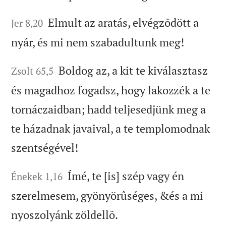
Elmult az aratás, elvégzõdött a
Jer 8,20
nyár, és mi nem szabadultunk meg!
Boldog az, a kit te kiválasztasz
Zsolt 65,5
és magadhoz fogadsz, hogy lakozzék a te
tornáczaidban; hadd teljesedjünk meg a
te házadnak javaival, a te templomodnak
szentségével!
Ímé, te [is] szép vagy én
Énekek 1,16
szerelmesem, gyönyörûséges, &és a mi
nyoszolyánk zöldellõ.