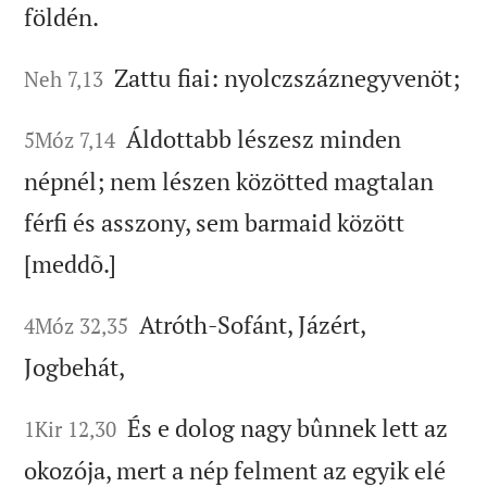
földén.
Zattu fiai: nyolczszáznegyvenöt;
Neh 7,13
Áldottabb lészesz minden
5Móz 7,14
népnél; nem lészen közötted magtalan
férfi és asszony, sem barmaid között
[meddõ.]
Atróth-Sofánt, Jázért,
4Móz 32,35
Jogbehát,
És e dolog nagy bûnnek lett az
1Kir 12,30
okozója, mert a nép felment az egyik elé