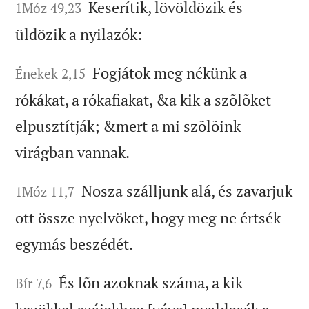
Keserítik, lövöldözik és
1Móz 49,23
üldözik a nyilazók:
Fogjátok meg nékünk a
Énekek 2,15
rókákat, a rókafiakat, &a kik a szõlõket
elpusztítják; &mert a mi szõlõink
virágban vannak.
Nosza szálljunk alá, és zavarjuk
1Móz 11,7
ott össze nyelvöket, hogy meg ne értsék
egymás beszédét.
És lõn azoknak száma, a kik
Bír 7,6