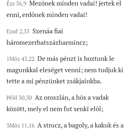
Mezõnek minden vadai! jertek el
Ézs 56,9
enni, erdõnek minden vadai!
Szenáa fiai
Ezsd 2,35
háromezerhatszázharmincz;
De más pénzt is hoztunk le
1Móz 43,22
magunkkal eleséget venni; nem tudjuk ki
tette a mi pénzünket zsákjainkba.
Az oroszlán, a hõs a vadak
Péld 30,30
között, mely el nem fut senki elõl;
A strucz, a bagoly, a kakuk és a
3Móz 11,16