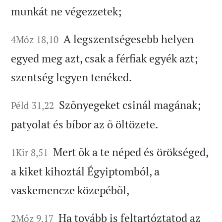
munkát ne végezzetek;
A legszentségesebb helyen
4Móz 18,10
egyed meg azt, csak a férfiak egyék azt;
szentség legyen tenéked.
Szõnyegeket csinál magának;
Péld 31,22
patyolat és bíbor az õ öltözete.
Mert õk a te néped és örökséged,
1Kir 8,51
a kiket kihoztál Égyiptomból, a
vaskemencze közepébõl,
Ha tovább is feltartóztatod az
2Móz 9,17