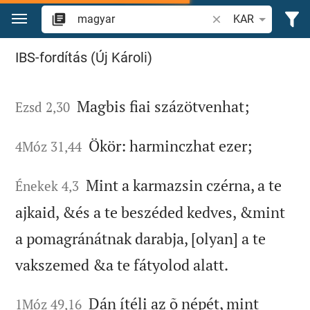
Ugrás a tartalomra
Igevers vagy szó ke
KAR
"magyar" keresése a Bibliában
IBS-fordítás (Új Károli)
Magbis fiai százötvenhat;
Ezsd 2,30
Ökör: harminczhat ezer;
4Móz 31,44
Mint a karmazsin czérna, a te
Énekek 4,3
ajkaid, &és a te beszéded kedves, &mint
a pomagránátnak darabja, [olyan] a te
vakszemed &a te fátyolod alatt.
Dán ítéli az õ népét, mint
1Móz 49,16