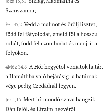
Siklág, Madmanna és
Józs 15,31
Szanszanna;
Vedd a malmot és õrölj lisztet,
Ézs 47,2
född fel fátyolodat, emeld föl a hosszú
ruhát, född fel czombodat és menj át a
folyókon.
A Hór hegyétõl vonjatok határt
4Móz 34,8
a Hamáthba való bejárásig; a határnak
vége pedig Czedádnál legyen.
Mert hírmondó szava hangzik
Jer 4,15
Dán felõl, és Efraim hegyérõl