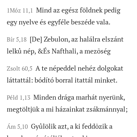
Mind az egész földnek pedig
1Móz 11,1
egy nyelve és egyféle beszéde vala.
[De] Zebulon, az halálra elszánt
Bír 5,18
lelkû nép, &És Nafthali, a mezõség
A te népeddel nehéz dolgokat
Zsolt 60,5
láttattál: bódító borral itattál minket.
Minden drága marhát nyerünk,
Péld 1,13
megtöltjük a mi házainkat zsákmánnyal;
Gyûlölik azt, a ki feddõzik a
Ám 5,10