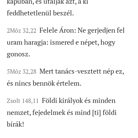
kapuban, és útálják azt, a ki
feddhetetlenül beszél.
Felele Áron: Ne gerjedjen fel
2Móz 32,22
uram haragja: ismered e népet, hogy
gonosz.
Mert tanács-vesztett nép ez,
5Móz 32,28
és nincs bennök értelem.
Földi királyok és minden
Zsolt 148,11
nemzet, fejedelmek és mind [ti] földi
bírák!