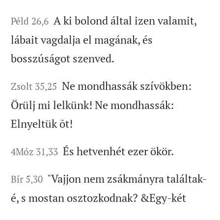
A ki bolond által izen valamit,
Péld 26,6
lábait vagdalja el magának, és
bosszúságot szenved.
Ne mondhassák szívökben:
Zsolt 35,25
Örülj mi lelkünk! Ne mondhassák:
Elnyeltük õt!
És hetvenhét ezer ökör.
4Móz 31,33
"Vajjon nem zsákmányra találtak-
Bír 5,30
é, s mostan osztozkodnak? &Egy-két