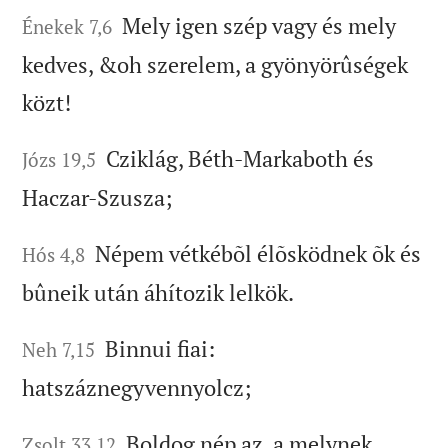
Mely igen szép vagy és mely
Énekek 7,6
kedves, &oh szerelem, a gyönyörûségek
közt!
Cziklág, Béth-Markaboth és
Józs 19,5
Haczar-Szusza;
Népem vétkébõl élõsködnek õk és
Hós 4,8
bûneik után áhítozik lelkök.
Binnui fiai:
Neh 7,15
hatszáznegyvennyolcz;
Boldog nép az, a melynek
Zsolt 33,12