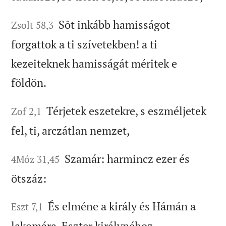
Sõt inkább hamisságot
Zsolt 58,3
forgattok a ti szívetekben! a ti
kezeiteknek hamisságát méritek e
földön.
Térjetek eszetekre, s eszméljetek
Zof 2,1
fel, ti, arczátlan nemzet,
Szamár: harmincz ezer és
4Móz 31,45
ötszáz:
És elméne a király és Hámán a
Eszt 7,1
lakomára, Eszter királynéhoz.