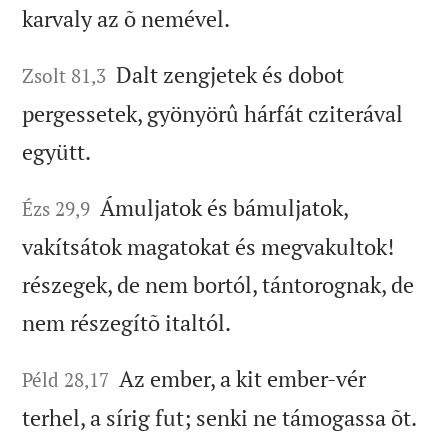
karvaly az õ nemével.
Dalt zengjetek és dobot
Zsolt 81,3
pergessetek, gyönyörû hárfát cziterával
együtt.
Ámuljatok és bámuljatok,
Ézs 29,9
vakítsátok magatokat és megvakultok!
részegek, de nem bortól, tántorognak, de
nem részegítõ italtól.
Az ember, a kit ember-vér
Péld 28,17
terhel, a sírig fut; senki ne támogassa õt.