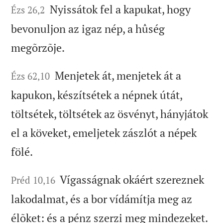
Nyissátok fel a kapukat, hogy
Ézs 26,2
bevonuljon az igaz nép, a hûség
megõrzõje.
Menjetek át, menjetek át a
Ézs 62,10
kapukon, készítsétek a népnek útát,
töltsétek, töltsétek az ösvényt, hányjátok
el a köveket, emeljetek zászlót a népek
fölé.
Vígasságnak okáért szereznek
Préd 10,16
lakodalmat, és a bor vídámítja meg az
élõket: és a pénz szerzi meg mindezeket.