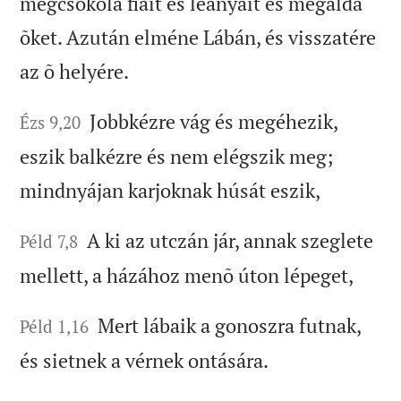
megcsókolá fiait és leányait és megáldá
õket. Azután elméne Lábán, és visszatére
az õ helyére.
Jobbkézre vág és megéhezik,
Ézs 9,20
eszik balkézre és nem elégszik meg;
mindnyájan karjoknak húsát eszik,
A ki az utczán jár, annak szeglete
Péld 7,8
mellett, a házához menõ úton lépeget,
Mert lábaik a gonoszra futnak,
Péld 1,16
és sietnek a vérnek ontására.