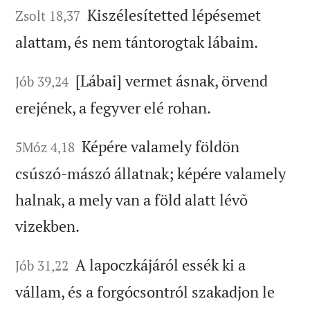
Kiszélesítetted lépésemet
Zsolt 18,37
alattam, és nem tántorogtak lábaim.
[Lábai] vermet ásnak, örvend
Jób 39,24
erejének, a fegyver elé rohan.
Képére valamely földön
5Móz 4,18
csúszó-mászó állatnak; képére valamely
halnak, a mely van a föld alatt lévõ
vizekben.
A lapoczkájáról essék ki a
Jób 31,22
vállam, és a forgócsontról szakadjon le