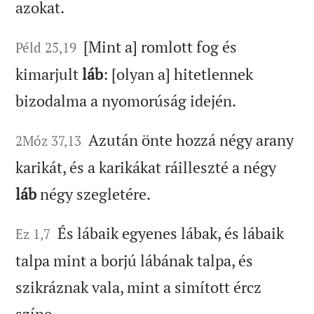
azokat.
[Mint a] romlott fog és
Péld 25,19
kimarjult
láb
: [olyan a] hitetlennek
bizodalma a nyomorúság idején.
Azután önte hozzá négy arany
2Móz 37,13
karikát, és a karikákat ráilleszté a négy
láb
négy szegletére.
És lábaik egyenes lábak, és lábaik
Ez 1,7
talpa mint a borjú lábának talpa, és
szikráznak vala, mint a simított ércz
színe.