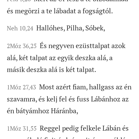
és megõrzi a te lábadat a fogságtól.
Hallóhes, Pilha, Sóbek,
Neh 10,24
És negyven ezüsttalpat azok
2Móz 36,25
alá, két talpat az egyik deszka alá, a
másik deszka alá is két talpat.
Most azért fiam, hallgass az én
1Móz 27,43
szavamra, és kelj fel és fuss Lábánhoz az
én bátyámhoz Háránba,
Reggel pedig felkele Lábán és
1Móz 31,55