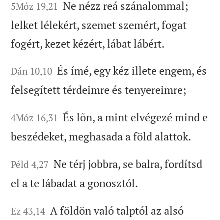
Ne nézz reá szánalommal;
5Móz 19,21
lelket lélekért, szemet szemért, fogat
fogért, kezet kézért, lábat lábért.
És ímé, egy kéz illete engem, és
Dán 10,10
felsegített térdeimre és tenyereimre;
És lõn, a mint elvégezé mind e
4Móz 16,31
beszédeket, meghasada a föld alattok.
Ne térj jobbra, se balra, fordítsd
Péld 4,27
el a te lábadat a gonosztól.
A földön való talptól az alsó
Ez 43,14