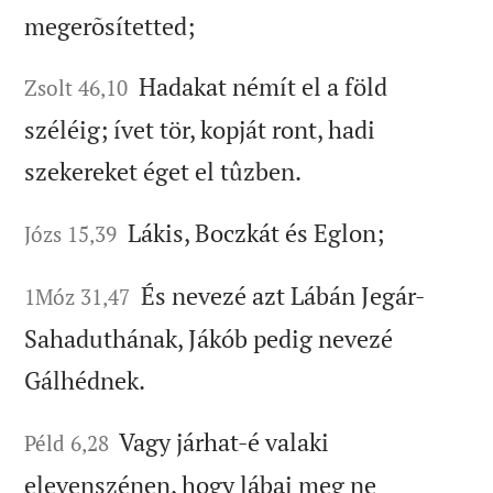
megerõsítetted;
Hadakat némít el a föld
Zsolt 46,10
széléig; ívet tör, kopját ront, hadi
szekereket éget el tûzben.
Lákis, Boczkát és Eglon;
Józs 15,39
És nevezé azt Lábán Jegár-
1Móz 31,47
Sahaduthának, Jákób pedig nevezé
Gálhédnek.
Vagy járhat-é valaki
Péld 6,28
elevenszénen, hogy lábai meg ne