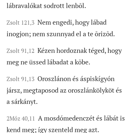
lábravalókat sodrott lenbõl.
Nem engedi, hogy lábad
Zsolt 121,3
inogjon; nem szunnyad el a te õrizõd.
Kézen hordoznak téged, hogy
Zsolt 91,12
meg ne üssed lábadat a kõbe.
Oroszlánon és áspiskígyón
Zsolt 91,13
jársz, megtaposod az oroszlánkölyköt és
a sárkányt.
A mosdómedenczét és lábát is
2Móz 40,11
kend meg; így szenteld meg azt.