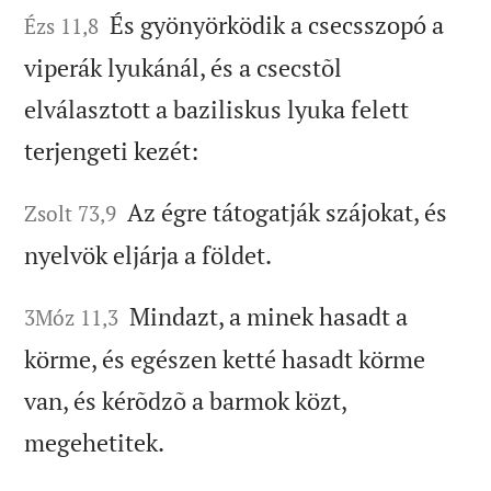
És gyönyörködik a csecsszopó a
Ézs 11,8
viperák lyukánál, és a csecstõl
elválasztott a baziliskus lyuka felett
terjengeti kezét:
Az égre tátogatják szájokat, és
Zsolt 73,9
nyelvök eljárja a földet.
Mindazt, a minek hasadt a
3Móz 11,3
körme, és egészen ketté hasadt körme
van, és kérõdzõ a barmok közt,
megehetitek.