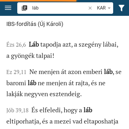
Ugrás a tartalomra
Igevers vagy szó ke
KAR
"láb" keresése a Bibliában
IBS-fordítás (Új Károli)
Láb
tapodja azt, a szegény lábai,
Ézs 26,6
a gyöngék talpai!
Ne menjen át azon emberi
láb
, se
Ez 29,11
baromi
láb
ne menjen át rajta, és ne
lakják negyven esztendeig.
És elfeledi, hogy a
láb
Jób 39,18
eltiporhatja, és a mezei vad eltaposhatja