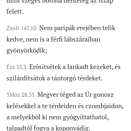
mint szeges borona hentereg az iszap
felett.
Nem paripák erejében telik
Zsolt 147,10
kedve, nem is a férfi lábszáraiban
gyönyörködik;
Erõsítsétek a lankadt kezeket, és
Ézs 35,3
szilárdítsátok a tántorgó térdeket.
Megver téged az Úr gonosz
5Móz 28,35
kelésekkel a te térdeiden és czombjaidon,
a melyekbõl ki nem gyógyíttathatol,
talpadtól fogva a koponyádig.