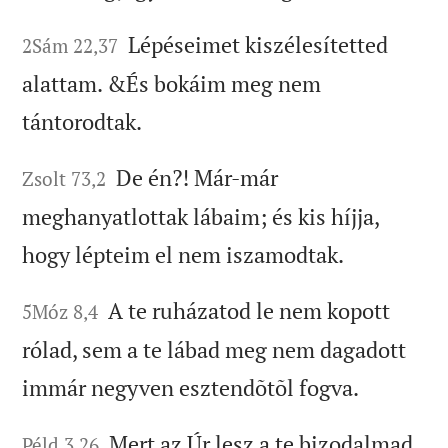
Lépéseimet kiszélesítetted
2Sám 22,37
alattam. &És bokáim meg nem
tántorodtak.
De én?! Már-már
Zsolt 73,2
meghanyatlottak lábaim; és kis híjja,
hogy lépteim el nem iszamodtak.
A te ruházatod le nem kopott
5Móz 8,4
rólad, sem a te lábad meg nem dagadott
immár negyven esztendõtõl fogva.
Mert az Úr lesz a te bizodalmad
Péld 3,26