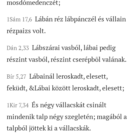
mosdómedenczét;
Lábán réz lábpánczél és vállain
1Sám 17,6
rézpaizs volt.
Lábszárai vasból, lábai pedig
Dán 2,33
részint vasból, részint cserépbõl valának.
Lábainál leroskadt, elesett,
Bír 5,27
feküdt, &Lábai között leroskadt, elesett;
És négy vállacskát csinált
1Kir 7,34
mindenik talp négy szegletén; magából a
talpból jöttek ki a vállacskák.