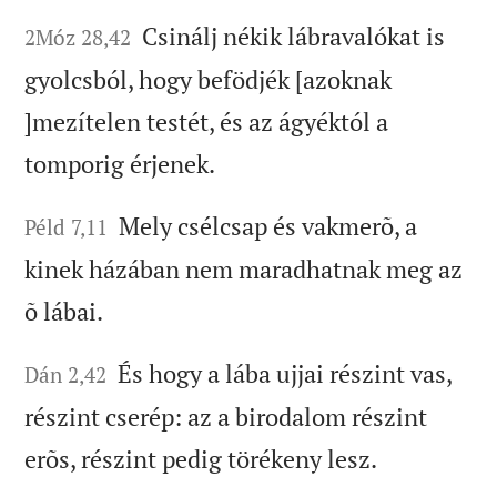
Csinálj nékik lábravalókat is
2Móz 28,42
gyolcsból, hogy befödjék [azoknak
]mezítelen testét, és az ágyéktól a
tomporig érjenek.
Mely csélcsap és vakmerõ, a
Péld 7,11
kinek házában nem maradhatnak meg az
õ lábai.
És hogy a lába ujjai részint vas,
Dán 2,42
részint cserép: az a birodalom részint
erõs, részint pedig törékeny lesz.