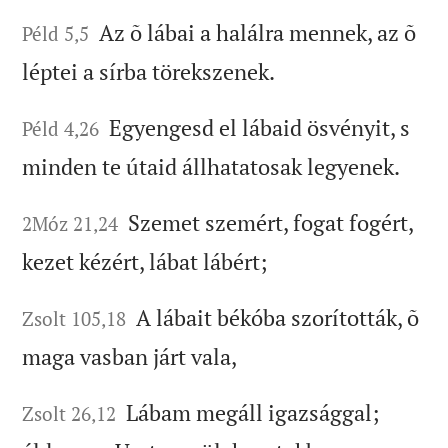
Az õ lábai a halálra mennek, az õ
Péld 5,5
léptei a sírba törekszenek.
Egyengesd el lábaid ösvényit, s
Péld 4,26
minden te útaid állhatatosak legyenek.
Szemet szemért, fogat fogért,
2Móz 21,24
kezet kézért, lábat lábért;
A lábait békóba szorították, õ
Zsolt 105,18
maga vasban járt vala,
Lábam megáll igazsággal;
Zsolt 26,12