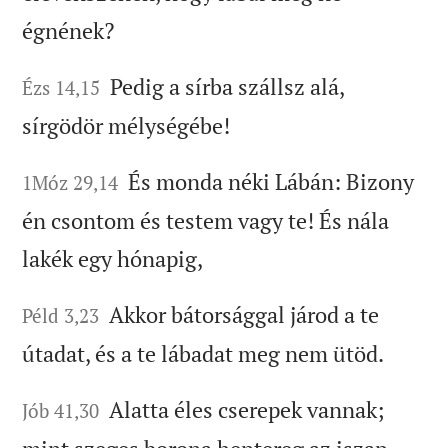
égnének?
Pedig a sírba szállsz alá,
Ézs 14,15
sírgödör mélységébe!
És monda néki Lábán: Bizony
1Móz 29,14
én csontom és testem vagy te! És nála
lakék egy hónapig,
Akkor bátorsággal járod a te
Péld 3,23
útadat, és a te lábadat meg nem ütöd.
Alatta éles cserepek vannak;
Jób 41,30