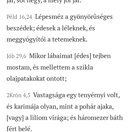
Lépesméz a gyönyörûséges
Péld 16,24
beszédek; édesek a léleknek, és
meggyógyítói a tetemeknek.
Mikor lábaimat [édes] tejben
Jób 29,6
mostam, és mellettem a szikla
olajpatakokat ontott;
Vastagsága egy tenyérnyi volt,
2Krón 4,5
és karimája olyan, mint a pohár ajaka,
[vagy] a liliom virága; és háromezer báth
fért belé.