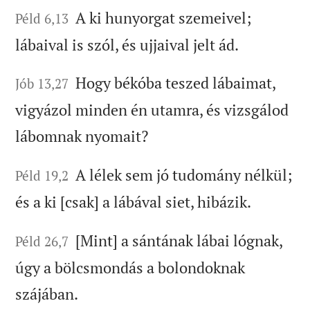
A ki hunyorgat szemeivel;
Péld 6,13
lábaival is szól, és ujjaival jelt ád.
Hogy békóba teszed lábaimat,
Jób 13,27
vigyázol minden én utamra, és vizsgálod
lábomnak nyomait?
A lélek sem jó tudomány nélkül;
Péld 19,2
és a ki [csak] a lábával siet, hibázik.
[Mint] a sántának lábai lógnak,
Péld 26,7
úgy a bölcsmondás a bolondoknak
szájában.