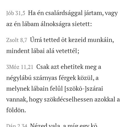
Ha én csalárdsággal jártam, vagy
Jób 31,5
az én lábam álnokságra sietett:
Úrrá tetted õt kezeid munkáin,
Zsolt 8,7
mindent lábai alá vetettél;
Csak azt ehetitek meg a
3Móz 11,21
négylábú szárnyas férgek közül, a
melynek lábain felûl [szökõ-]szárai
vannak, hogy szökdécselhessen azokkal a
földön.
Nézed vala, a míg egy kõ
Dán 2,34