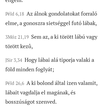
Az álnok gondolatokat forraló
Péld 6,18
elme, a gonoszra sietséggel futó lábak,
Sem az, a ki törött lábú vagy
3Móz 21,19
törött kezû,
Hogy lábai alá tiporja valaki a
JSir 3,34
föld minden foglyát;
A ki bolond által izen valamit,
Péld 26,6
lábait vagdalja el magának, és
bosszúságot szenved.