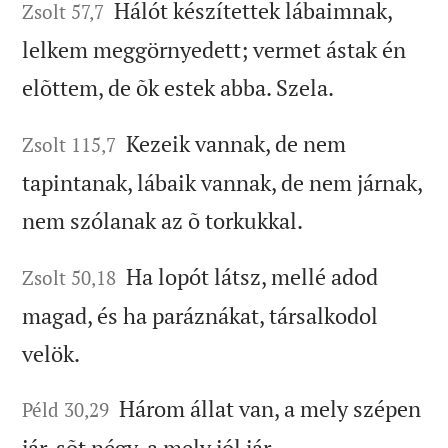
Hálót készítettek lábaimnak,
Zsolt 57,7
lelkem meggörnyedett; vermet ástak én
elõttem, de õk estek abba. Szela.
Kezeik vannak, de nem
Zsolt 115,7
tapintanak, lábaik vannak, de nem járnak,
nem szólanak az õ torkukkal.
Ha lopót látsz, mellé adod
Zsolt 50,18
magad, és ha paráznákat, társalkodol
velök.
Három állat van, a mely szépen
Péld 30,29
jár, sõt négy, a mely jól jár.