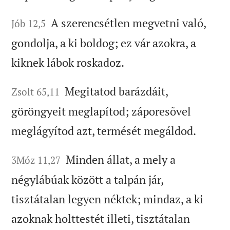
A szerencsétlen megvetni való,
Jób 12,5
gondolja, a ki boldog; ez vár azokra, a
kiknek lábok roskadoz.
Megitatod barázdáit,
Zsolt 65,11
göröngyeit meglapítod; záporesõvel
meglágyítod azt, termését megáldod.
Minden állat, a mely a
3Móz 11,27
négylábúak között a talpán jár,
tisztátalan legyen néktek; mindaz, a ki
azoknak holttestét illeti, tisztátalan