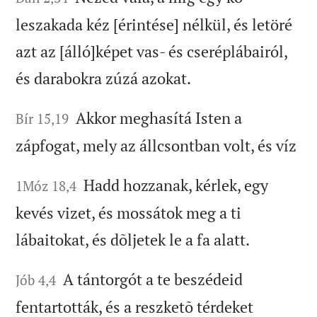
leszakada kéz [érintése] nélkül, és letöré
azt az [álló]képet vas- és cseréplábairól,
és darabokra zúzá azokat.
Akkor meghasítá Isten a
Bír 15,19
zápfogat, mely az állcsontban volt, és víz
Hadd hozzanak, kérlek, egy
1Móz 18,4
kevés vizet, és mossátok meg a ti
lábaitokat, és dõljetek le a fa alatt.
A tántorgót a te beszédeid
Jób 4,4
fentartották, és a reszketõ térdeket