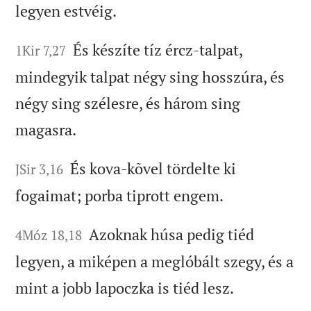
legyen estvéig.
És készíte tíz ércz-talpat,
1Kir 7,27
mindegyik talpat négy sing hosszúra, és
négy sing szélesre, és három sing
magasra.
És kova-kõvel tördelte ki
JSir 3,16
fogaimat; porba tiprott engem.
Azoknak húsa pedig tiéd
4Móz 18,18
legyen, a miképen a meglóbált szegy, és a
mint a jobb lapoczka is tiéd lesz.