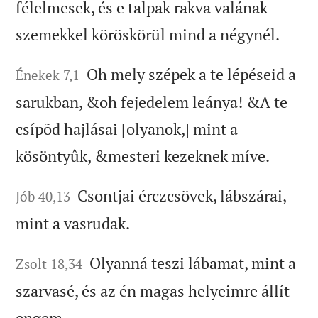
félelmesek, és e talpak rakva valának
szemekkel köröskörül mind a négynél.
Oh mely szépek a te lépéseid a
Énekek 7,1
sarukban, &oh fejedelem leánya! &A te
csípõd hajlásai [olyanok,] mint a
kösöntyûk, &mesteri kezeknek míve.
Csontjai érczcsövek, lábszárai,
Jób 40,13
mint a vasrudak.
Olyanná teszi lábamat, mint a
Zsolt 18,34
szarvasé, és az én magas helyeimre állít
engem.