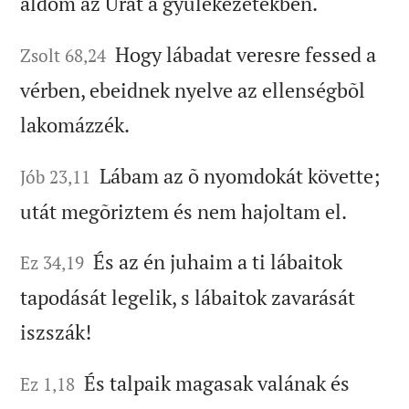
áldom az Urat a gyülekezetekben.
Hogy lábadat veresre fessed a
Zsolt 68,24
vérben, ebeidnek nyelve az ellenségbõl
lakomázzék.
Lábam az õ nyomdokát követte;
Jób 23,11
utát megõriztem és nem hajoltam el.
És az én juhaim a ti lábaitok
Ez 34,19
tapodását legelik, s lábaitok zavarását
iszszák!
És talpaik magasak valának és
Ez 1,18