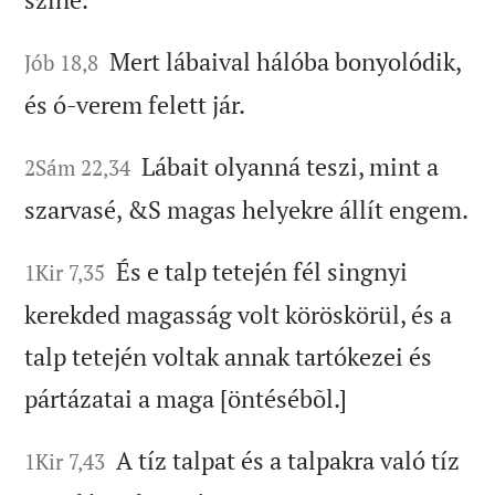
Mert lábaival hálóba bonyolódik,
Jób 18,8
és ó-verem felett jár.
Lábait olyanná teszi, mint a
2Sám 22,34
szarvasé, &S magas helyekre állít engem.
És e talp tetején fél singnyi
1Kir 7,35
kerekded magasság volt köröskörül, és a
talp tetején voltak annak tartókezei és
pártázatai a maga [öntésébõl.]
A tíz talpat és a talpakra való tíz
1Kir 7,43