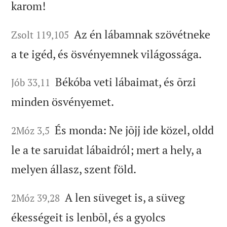
karom!
Az én lábamnak szövétneke
Zsolt 119,105
a te igéd, és ösvényemnek világossága.
Békóba veti lábaimat, és õrzi
Jób 33,11
minden ösvényemet.
És monda: Ne jõjj ide közel, oldd
2Móz 3,5
le a te saruidat lábaidról; mert a hely, a
melyen állasz, szent föld.
A len süveget is, a süveg
2Móz 39,28
ékességeit is lenbõl, és a gyolcs