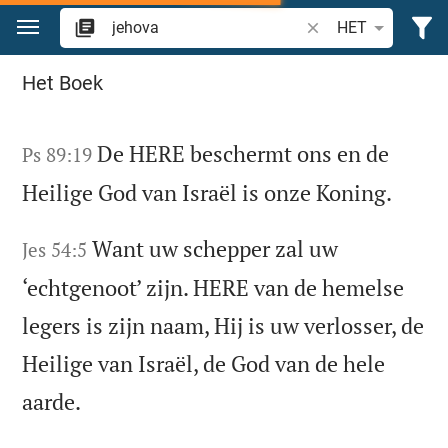
Spring naar inhoud
Zoek Bijbelvers of w
HET
Zoek "jehova" in de Bijbel
Het Boek
De HERE beschermt ons en de
Ps 89:19
Heilige God van Israël is onze Koning.
Want uw schepper zal uw
Jes 54:5
‘echtgenoot’ zijn. HERE van de hemelse
legers is zijn naam, Hij is uw verlosser, de
Heilige van Israël, de God van de hele
aarde.