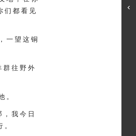
你 们 都 看 见
 ， 一 望 这 铜
羊 群 往 野 外
 他 。
哪 ， 我 今 日
行 。