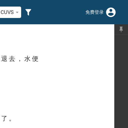
圣经经文或单词
CUVS
免费登录
 退 去 ， 水 便
 了 。