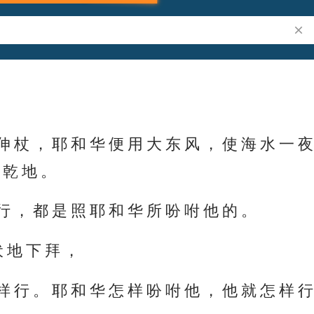
搜索
e”
伸 杖 ， 耶 和 华 便 用 大 东 风 ， 使 海 水 一 夜
 乾 地 。
行 ， 都 是 照 耶 和 华 所 吩 咐 他 的 。
伏 地 下 拜 ，
样 行 。 耶 和 华 怎 样 吩 咐 他 ， 他 就 怎 样 行