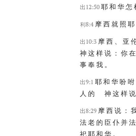
耶 和 华 怎 
出12:50
摩 西 就 照 耶
利8:4
摩 西 、 亚 
出10:3
神 这 样 说 ： 你 在
事 奉 我 。
耶 和 华 吩 咐
出9:1
人 的 神 这 样 说 
摩 西 说 ： 我
出8:29
法 老 的 臣 仆 并 法
祀 耶 和 华 。