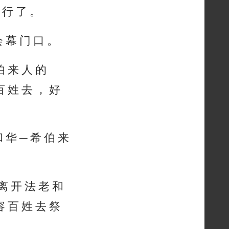
 行 了 。
会 幕 门 口 。
希 伯 来 人 的
百 姓 去 ， 好
 华 ─ 希 伯 来
 离 开 法 老 和
容 百 姓 去 祭