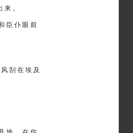
出 来 。
 和 臣 仆 眼 前
 风 刮 在 埃 及
 及 地 ， 在 你