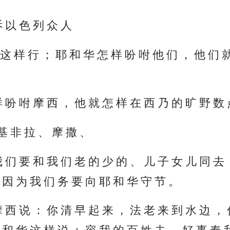
诉 以 色 列 众 人
 这 样 行 ； 耶 和 华 怎 样 吩 咐 他 们 ， 他 们 
 吩 咐 摩 西 ， 他 就 怎 样 在 西 乃 的 旷 野 数
基 非 拉 、 摩 撒 、
 们 要 和 我 们 老 的 少 的 、 儿 子 女 儿 同 去
 因 为 我 们 务 要 向 耶 和 华 守 节 。
 西 说 ： 你 清 早 起 来 ， 法 老 来 到 水 边 ，
 和 华 这 样 说 ： 容 我 的 百 姓 去 ， 好 事 奉 