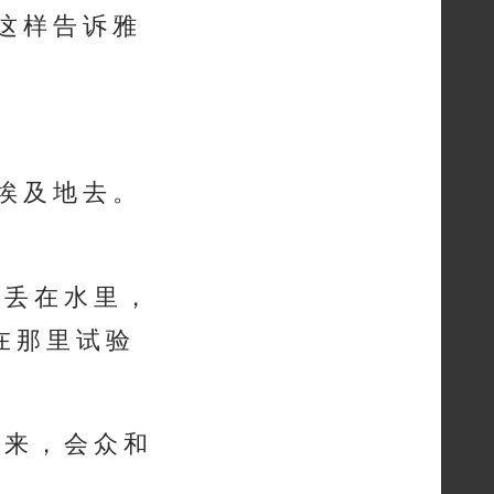
这 样 告 诉 雅
 埃 及 地 去 。
 丢 在 水 里 ，
在 那 里 试 验
 来 ， 会 众 和