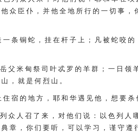
 他 众 臣 仆 ， 并 他 全 地 所 行 的 一 切 事 ， 
 一 条 铜 蛇 ， 挂 在 杆 子 上 ； 凡 被 蛇 咬 的
 岳 父 米 甸 祭 司 叶 忒 罗 的 羊 群 ； 一 日 领 
山 ， 就 是 何 烈 山 。
 住 宿 的 地 方 ， 耶 和 华 遇 见 他 ， 想 要 杀
 列 众 人 召 了 来 ， 对 他 们 说 ： 以 色 列 人 
 典 章 ， 你 们 要 听 ， 可 以 学 习 ， 谨 守 遵 