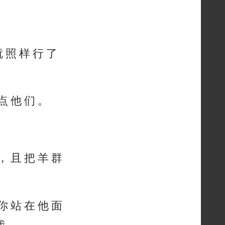
就 照 样 行 了
 点 他 们 。
 ， 且 把 羊 群
 你 站 在 他 面
我 。