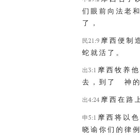
们 眼 前 向 法 老 和
了 ，
摩 西 便 制 造
民21:9
蛇 就 活 了 。
摩 西 牧 养 他
出3:1
去 ， 到 了 神 的 
摩 西 在 路 上
出4:24
摩 西 将 以 色
申5:1
晓 谕 你 们 的 律 例