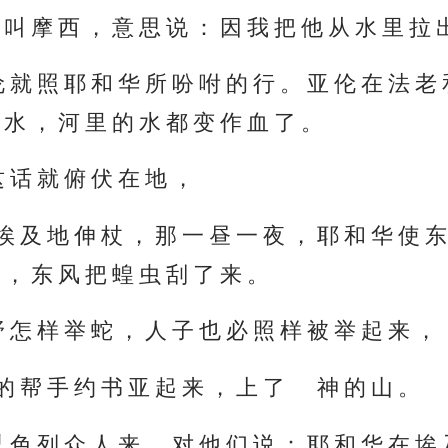
 叫 摩 西 ， 意 思 说 ： 因 我 把 他 从 水 里 拉 
 就 照 耶 和 华 所 吩 咐 的 行 。 亚 伦 在 法 老
 水 ， 河 里 的 水 都 变 作 血 了 。
 话 就 俯 伏 在 地 ，
埃 及 地 伸 杖 ， 那 一 昼 一 夜 ， 耶 和 华 使 东
 ， 东 风 把 蝗 虫 刮 了 来 。
 怎 样 举 蛇 ， 人 子 也 必 照 样 被 举 起 来 ，
 的 帮 手 约 书 亚 起 来 ， 上 了 神 的 山 。
 色 列 众 人 来 ， 对 他 们 说 ： 耶 和 华 在 埃