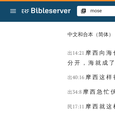
跳转到内容
在圣经中搜索“mos
中文和合本（简体）
摩 西 向 海 
出14:21
分 开 ， 海 就 成 了
摩 西 这 样 
出40:16
摩 西 急 忙 
出34:8
摩 西 就 这 
民17:11