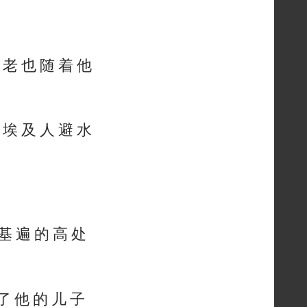
 老 也 随 着 他
 埃 及 人 避 水
 基 遍 的 高 处
 了 他 的 儿 子