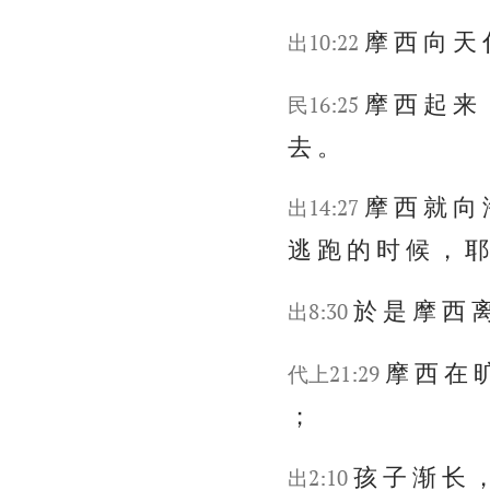
摩 西 向 天 
出10:22
摩 西 起 来 
民16:25
去 。
摩 西 就 向 
出14:27
逃 跑 的 时 候 ， 耶
於 是 摩 西 离
出8:30
摩 西 在 旷
代上21:29
；
孩 子 渐 长 ，
出2:10