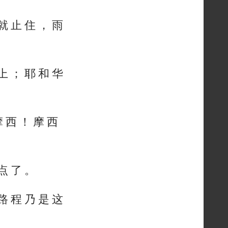
 就 止 住 ， 雨
 上 ； 耶 和 华
 西 ！ 摩 西
 点 了 。
 路 程 乃 是 这