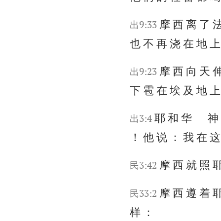
摩 西 离 了 法
出9:33
也 不 再 浇 在 地 上
摩 西 向 天 伸
出9:23
下 雹 在 埃 及 地 上
耶 和 华 神 见
出3:4
！ 他 说 ： 我 在 这
摩 西 就 照 耶
民3:42
摩 西 遵 着 耶
民33:2
样 ：