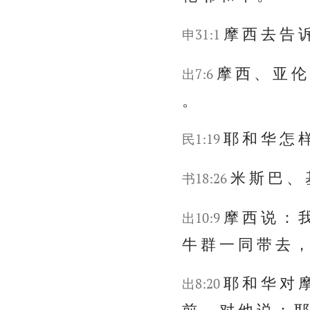
摩 西 去 告 
申31:1
摩 西 、 亚 伦
出7:6
。
耶 和 华 怎 样
民1:19
米 斯 巴 、 
书18:26
摩 西 说 ： 我
出10:9
牛 群 一 同 带 去 ，
耶 和 华 对 摩
出8:20
前 ， 对 他 说 ： 耶