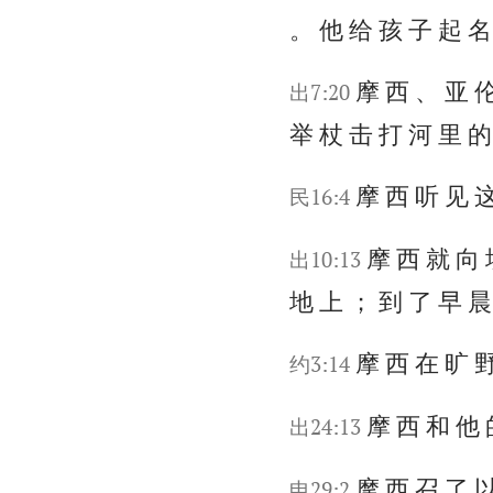
。 他 给 孩 子 起 名
摩 西 、 亚 伦
出7:20
举 杖 击 打 河 里 的
摩 西 听 见 这
民16:4
摩 西 就 向 
出10:13
地 上 ； 到 了 早 晨
摩 西 在 旷 野
约3:14
摩 西 和 他
出24:13
摩 西 召 了 以
申29:2