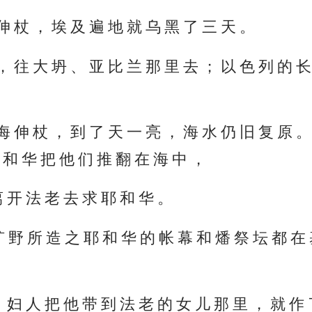
伸 杖 ， 埃 及 遍 地 就 乌 黑 了 三 天 。
， 往 大 坍 、 亚 比 兰 那 里 去 ； 以 色 列 的 长
海 伸 杖 ， 到 了 天 一 亮 ， 海 水 仍 旧 复 原 。
 和 华 把 他 们 推 翻 在 海 中 ，
 开 法 老 去 求 耶 和 华 。
 野 所 造 之 耶 和 华 的 帐 幕 和 燔 祭 坛 都 在
 妇 人 把 他 带 到 法 老 的 女 儿 那 里 ， 就 作