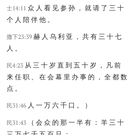
众
人
看
见
参
孙
，
就
请
了
三
十
士14:11
个
人
陪
伴
他
。
赫
人
乌
利
亚
，
共
有
三
十
七
撒下23:39
人
。
从
三
十
岁
直
到
五
十
岁
，
凡
前
民4:23
来
任
职
、
在
会
幕
里
办
事
的
，
全
都
数
点
。
人
一
万
六
千
口
。
）
民31:46
（
会
众
的
那
一
半
有
：
羊
三
十
民31:43
三
万
七
千
五
百
只
；