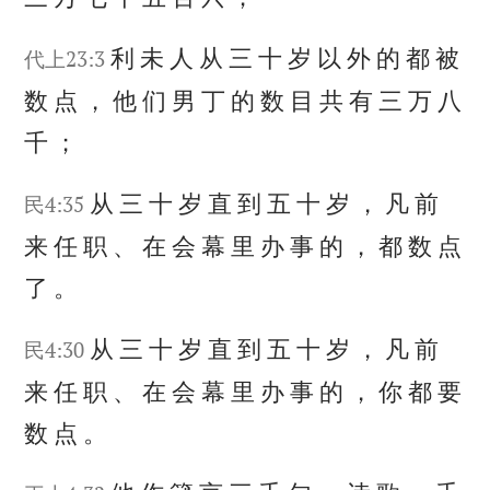
利
未
人
从
三
十
岁
以
外
的
都
被
代上23:3
数
点
，
他
们
男
丁
的
数
目
共
有
三
万
八
千
；
从
三
十
岁
直
到
五
十
岁
，
凡
前
民4:35
来
任
职
、
在
会
幕
里
办
事
的
，
都
数
点
了
。
从
三
十
岁
直
到
五
十
岁
，
凡
前
民4:30
来
任
职
、
在
会
幕
里
办
事
的
，
你
都
要
数
点
。