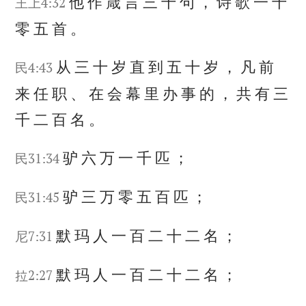
他
作
箴
言
三
千
句
，
诗
歌
一
千
王上4:32
零
五
首
。
从
三
十
岁
直
到
五
十
岁
，
凡
前
民4:43
来
任
职
、
在
会
幕
里
办
事
的
，
共
有
三
千
二
百
名
。
驴
六
万
一
千
匹
；
民31:34
驴
三
万
零
五
百
匹
；
民31:45
默
玛
人
一
百
二
十
二
名
；
尼7:31
默
玛
人
一
百
二
十
二
名
；
拉2:27