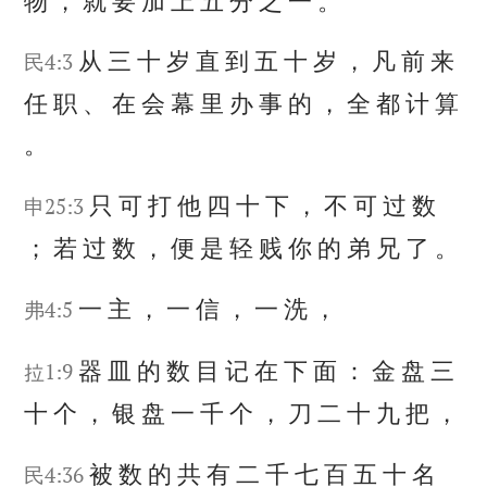
物
，
就
要
加
上
五
分
之
一
。
从
三
十
岁
直
到
五
十
岁
，
凡
前
来
民4:3
任
职
、
在
会
幕
里
办
事
的
，
全
都
计
算
。
只
可
打
他
四
十
下
，
不
可
过
数
申25:3
；
若
过
数
，
便
是
轻
贱
你
的
弟
兄
了
。
一
主
，
一
信
，
一
洗
，
弗4:5
器
皿
的
数
目
记
在
下
面
：
金
盘
三
拉1:9
十
个
，
银
盘
一
千
个
，
刀
二
十
九
把
，
被
数
的
共
有
二
千
七
百
五
十
名
民4:36