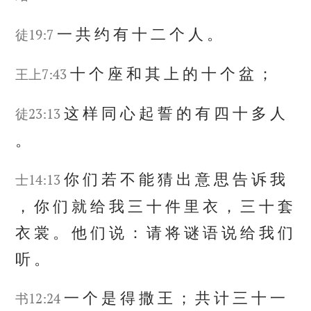
一
共
约
有
十
二
个
人
。
徒19:7
十
个
座
和
其
上
的
十
个
盆
；
王上7:43
这
样
同
心
起
誓
的
有
四
十
多
人
徒23:13
。
你
们
若
不
能
猜
出
意
思
告
诉
我
士14:13
，
你
们
就
给
我
三
十
件
里
衣
，
三
十
套
衣
裳
。
他
们
说
：
请
将
谜
语
说
给
我
们
听
。
一
个
是
得
撒
王
；
共
计
三
十
一
书12:24