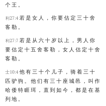
个
王
。
若
是
女
人
，
你
要
估
定
三
十
舍
利27:4
客
勒
。
若
是
从
六
十
岁
以
上
，
男
人
你
利27:7
要
估
定
十
五
舍
客
勒
，
女
人
估
定
十
舍
客
勒
。
他
有
三
十
个
儿
子
，
骑
着
三
十
士10:4
匹
驴
驹
。
他
们
有
三
十
座
城
邑
，
叫
作
哈
倭
特
睚
珥
，
直
到
如
今
，
都
是
在
基
列
地
。