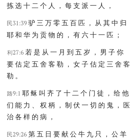
拣
选
十
二
个
人
，
每
支
派
一
人
，
驴
三
万
零
五
百
匹
，
从
其
中
归
民31:39
耶
和
华
为
贡
物
的
，
有
六
十
一
匹
；
若
是
从
一
月
到
五
岁
，
男
子
你
利27:6
要
估
定
五
舍
客
勒
，
女
子
估
定
三
舍
客
勒
。
耶
稣
叫
齐
了
十
二
个
门
徒
，
给
他
路9:1
们
能
力
、
权
柄
，
制
伏
一
切
的
鬼
，
医
治
各
样
的
病
，
第
五
日
要
献
公
牛
九
只
，
公
羊
民29:26