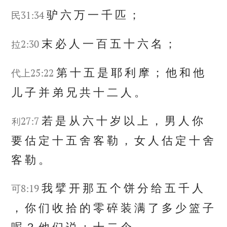
驴
六
万
一
千
匹
；
民31:34
末
必
人
一
百
五
十
六
名
；
拉2:30
第
十
五
是
耶
利
摩
；
他
和
他
代上25:22
儿
子
并
弟
兄
共
十
二
人
。
若
是
从
六
十
岁
以
上
，
男
人
你
利27:7
要
估
定
十
五
舍
客
勒
，
女
人
估
定
十
舍
客
勒
。
我
擘
开
那
五
个
饼
分
给
五
千
人
可8:19
，
你
们
收
拾
的
零
碎
装
满
了
多
少
篮
子
呢
？
他
们
说
：
十
二
个
。