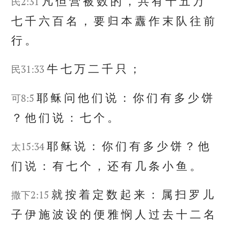
凡
但
营
被
数
的
，
共
有
十
五
万
民2:31
七
千
六
百
名
，
要
归
本
纛
作
末
队
往
前
行
。
牛
七
万
二
千
只
；
民31:33
耶
稣
问
他
们
说
：
你
们
有
多
少
饼
可8:5
？
他
们
说
：
七
个
。
耶
稣
说
：
你
们
有
多
少
饼
？
他
太15:34
们
说
：
有
七
个
，
还
有
几
条
小
鱼
。
就
按
着
定
数
起
来
：
属
扫
罗
儿
撒下2:15
子
伊
施
波
设
的
便
雅
悯
人
过
去
十
二
名