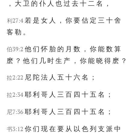
，
大
卫
的
仆
人
也
过
去
十
二
名
，
若
是
女
人
，
你
要
估
定
三
十
舍
利27:4
客
勒
。
他
们
怀
胎
的
月
数
，
你
能
数
算
伯39:2
麽
？
他
们
几
时
生
产
，
你
能
晓
得
麽
？
尼
陀
法
人
五
十
六
名
；
拉2:22
耶
利
哥
人
三
百
四
十
五
名
；
拉2:34
耶
利
哥
人
三
百
四
十
五
名
；
尼7:36
你
们
现
在
要
从
以
色
列
支
派
中
书3:12