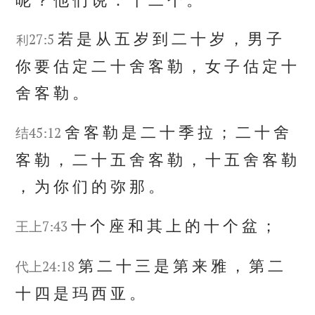
若
是
从
五
岁
到
二
十
岁
，
男
子
利27:5
你
要
估
定
二
十
舍
客
勒
，
女
子
估
定
十
舍
客
勒
。
舍
客
勒
是
二
十
季
拉
；
二
十
舍
结45:12
客
勒
，
二
十
五
舍
客
勒
，
十
五
舍
客
勒
，
为
你
们
的
弥
那
。
十
个
座
和
其
上
的
十
个
盆
；
王上7:43
第
二
十
三
是
第
来
雅
，
第
二
代上24:18
十
四
是
玛
西
亚
。