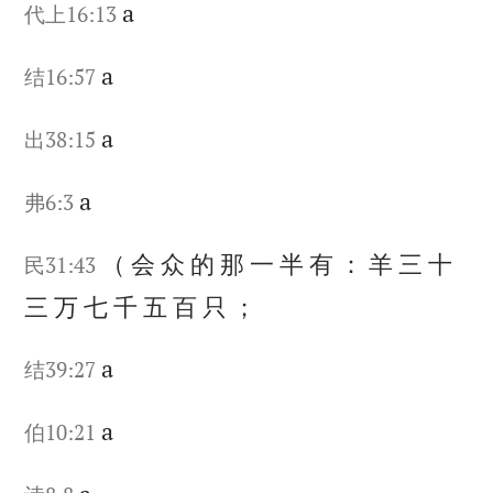
a
代上16:13
a
结16:57
a
出38:15
a
弗6:3
（
会
众
的
那
一
半
有
：
羊
三
十
民31:43
三
万
七
千
五
百
只
；
a
结39:27
a
伯10:21