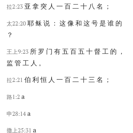
亚
拿
突
人
一
百
二
十
八
名
；
拉2:23
耶
稣
说
：
这
像
和
这
号
是
谁
的
太22:20
？
所
罗
门
有
五
百
五
十
督
工
的
，
王上9:23
监
管
工
人
。
伯
利
恒
人
一
百
二
十
三
名
；
拉2:21
a
路1:2
a
申28:14
a
撒上25:31