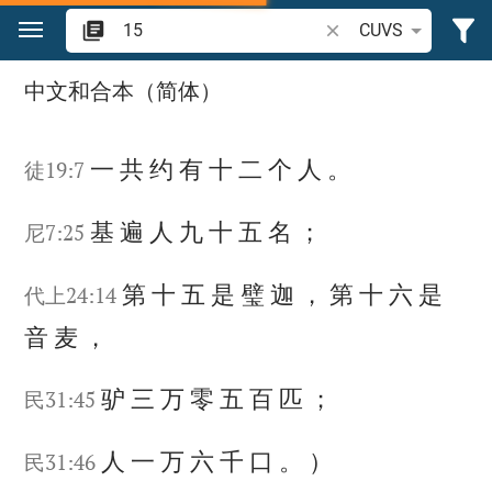
跳转到内容
搜索圣经经文或单词
CUVS
在圣经中搜索“15”
中文和合本（简体）
一
共
约
有
十
二
个
人
。
徒19:7
基
遍
人
九
十
五
名
；
尼7:25
第
十
五
是
璧
迦
，
第
十
六
是
代上24:14
音
麦
，
驴
三
万
零
五
百
匹
；
民31:45
人
一
万
六
千
口
。
）
民31:46