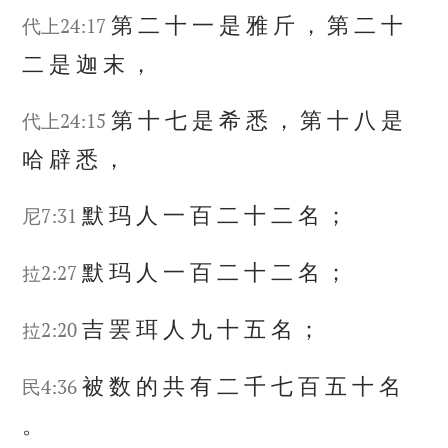
第
二
十
一
是
雅
斤
，
第
二
十
代上24:17
二
是
迦
末
，
第
十
七
是
希
悉
，
第
十
八
是
代上24:15
哈
辟
悉
，
默
玛
人
一
百
二
十
二
名
；
尼7:31
默
玛
人
一
百
二
十
二
名
；
拉2:27
吉
罢
珥
人
九
十
五
名
；
拉2:20
被
数
的
共
有
二
千
七
百
五
十
名
民4:36
。