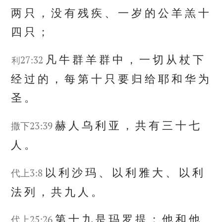
两
只
，
没
有
残
疾
、
一
岁
的
公
羊
羔
十
四
只
；
凡
牛
群
羊
群
中
，
一
切
从
杖
下
利27:32
经
过
的
，
每
第
十
只
要
归
给
耶
和
华
为
圣
。
赫
人
乌
利
亚
，
共
有
三
十
七
撒下23:39
人
。
以
利
沙
玛
、
以
利
雅
大
、
以
利
代上3:8
法
列
，
共
九
人
。
第
十
九
是
玛
罗
提
；
他
和
他
代上25:26