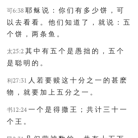
耶
稣
说
：
你
们
有
多
少
饼
，
可
可6:38
以
去
看
看
。
他
们
知
道
了
，
就
说
：
五
个
饼
，
两
条
鱼
。
其
中
有
五
个
是
愚
拙
的
，
五
个
太25:2
是
聪
明
的
。
人
若
要
赎
这
十
分
之
一
的
甚
麽
利27:31
物
，
就
要
加
上
五
分
之
一
。
一
个
是
得
撒
王
；
共
计
三
十
一
书12:24
个
王
。