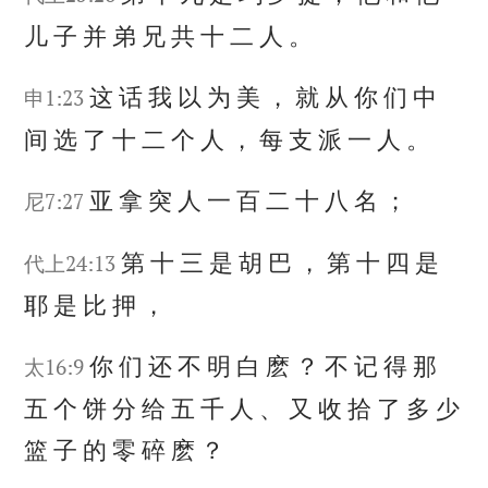
儿
子
并
弟
兄
共
十
二
人
。
这
话
我
以
为
美
，
就
从
你
们
中
申1:23
间
选
了
十
二
个
人
，
每
支
派
一
人
。
亚
拿
突
人
一
百
二
十
八
名
；
尼7:27
第
十
三
是
胡
巴
，
第
十
四
是
代上24:13
耶
是
比
押
，
你
们
还
不
明
白
麽
？
不
记
得
那
太16:9
五
个
饼
分
给
五
千
人
、
又
收
拾
了
多
少
篮
子
的
零
碎
麽
？