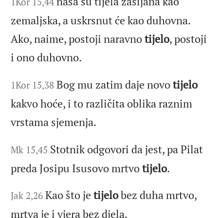
naša su tijela zasijana kao
1Kor 15,44
zemaljska, a uskrsnut će kao duhovna.
Ako, naime, postoji naravno
tijelo
, postoji
i ono duhovno.
Bog mu zatim daje novo
tijelo
1Kor 15,38
kakvo hoće, i to različita oblika raznim
vrstama sjemenja.
Stotnik odgovori da jest, pa Pilat
Mk 15,45
preda Josipu Isusovo mrtvo
tijelo
.
Kao što je
tijelo
bez duha mrtvo,
Jak 2,26
mrtva je i vjera bez djela.