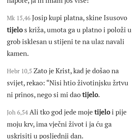
napore, ja ih imam još više!
Josip kupi platna, skine Isusovo
Mk 15,46
tijelo
s križa, umota ga u platno i položi u
grob isklesan u stijeni te na ulaz navali
kamen.
Zato je Krist, kad je došao na
Hebr 10,5
svijet, rekao: “Nisi htio životinjsku žrtvu
ni prinos, nego si mi dao
tijelo
.
Ali tko god jede moje
tijelo
i pije
Joh 6,54
moju krv, ima vječni život i ja ću ga
uskrisiti u posljednji dan.