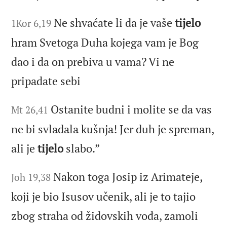
Ne shvaćate li da je vaše
tijelo
1Kor 6,19
hram Svetoga Duha kojega vam je Bog
dao i da on prebiva u vama? Vi ne
pripadate sebi
Ostanite budni i molite se da vas
Mt 26,41
ne bi svladala kušnja! Jer duh je spreman,
ali je
tijelo
slabo.”
Nakon toga Josip iz Arimateje,
Joh 19,38
koji je bio Isusov učenik, ali je to tajio
zbog straha od židovskih vođa, zamoli