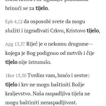
brinući se za
tijelo
.
da osposobi svete da mogu
Eph 4,12
služiti i izgrađivati Crkvu, Kristovo
tijelo
,
Riječ je o nekomu drugome—
Apg 13,37
kojega je Bog podignuo od mrtvih i čije
tijelo
nije istrunulo.
Tvrdim vam, braćo i sestre:
1Kor 15,50
tijelo
i krv ne mogu baštiniti Božje
kraljevstvo. Naša raspadljiva tijela ne
mogu baštiniti neraspadljivost.