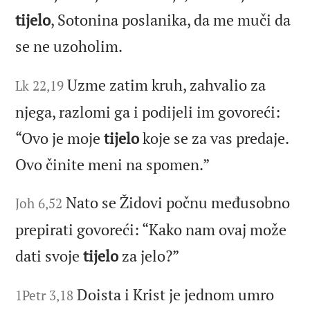
tijelo
, Sotonina poslanika, da me muči da
se ne uzoholim.
Uzme zatim kruh, zahvalio za
Lk 22,19
njega, razlomi ga i podijeli im govoreći:
“Ovo je moje
tijelo
koje se za vas predaje.
Ovo činite meni na spomen.”
Nato se Židovi počnu međusobno
Joh 6,52
prepirati govoreći: “Kako nam ovaj može
dati svoje
tijelo
za jelo?”
Doista i Krist je jednom umro
1Petr 3,18