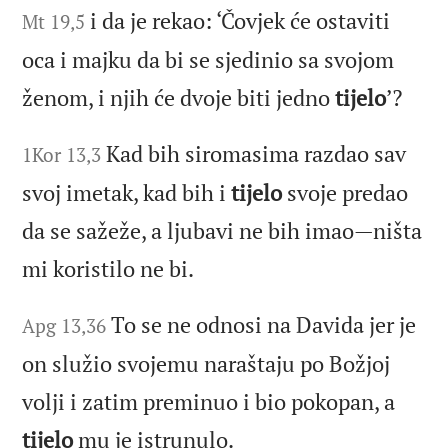
i da je rekao: ‘Čovjek će ostaviti
Mt 19,5
oca i majku da bi se sjedinio sa svojom
ženom, i njih će dvoje biti jedno
tijelo
’?
Kad bih siromasima razdao sav
1Kor 13,3
svoj imetak, kad bih i
tijelo
svoje predao
da se sažeže, a ljubavi ne bih imao—ništa
mi koristilo ne bi.
To se ne odnosi na Davida jer je
Apg 13,36
on služio svojemu naraštaju po Božjoj
volji i zatim preminuo i bio pokopan, a
tijelo
mu je istrunulo.