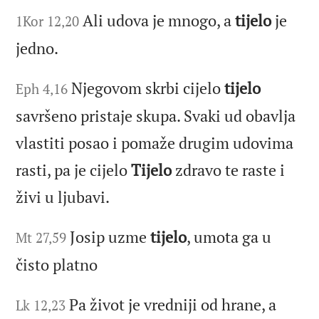
Ali udova je mnogo, a
tijelo
je
1Kor 12,20
jedno.
Njegovom skrbi cijelo
tijelo
Eph 4,16
savršeno pristaje skupa. Svaki ud obavlja
vlastiti posao i pomaže drugim udovima
rasti, pa je cijelo
Tijelo
zdravo te raste i
živi u ljubavi.
Josip uzme
tijelo
, umota ga u
Mt 27,59
čisto platno
Pa život je vredniji od hrane, a
Lk 12,23