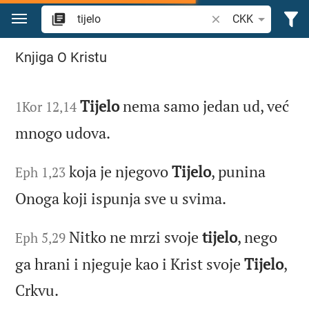
Zum Inhalt springen
Bibelstelle oder Begr
CKK
Suche "tijelo" in der Bibel
Knjiga O Kristu
Tijelo
nema samo jedan ud, već
1Kor 12,14
mnogo udova.
koja je njegovo
Tijelo
, punina
Eph 1,23
Onoga koji ispunja sve u svima.
Nitko ne mrzi svoje
tijelo
, nego
Eph 5,29
ga hrani i njeguje kao i Krist svoje
Tijelo
,
Crkvu.