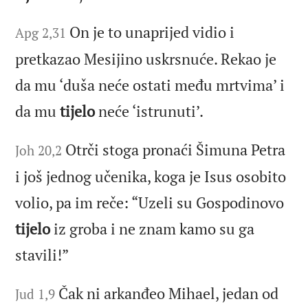
On je to unaprijed vidio i
Apg 2,31
pretkazao Mesijino uskrsnuće. Rekao je
da mu ‘duša neće ostati među mrtvima’ i
da mu
tijelo
neće ‘istrunuti’.
Otrči stoga pronaći Šimuna Petra
Joh 20,2
i još jednog učenika, koga je Isus osobito
volio, pa im reče: “Uzeli su Gospodinovo
tijelo
iz groba i ne znam kamo su ga
stavili!”
Čak ni arkanđeo Mihael, jedan od
Jud 1,9