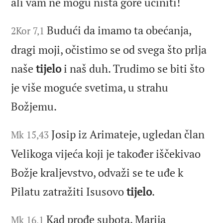
ali vam ne mogu ništa gore učiniti!
Budući da imamo ta obećanja,
2Kor 7,1
dragi moji, očistimo se od svega što prlja
naše
tijelo
i naš duh. Trudimo se biti što
je više moguće svetima, u strahu
Božjemu.
Josip iz Arimateje, ugledan član
Mk 15,43
Velikoga vijeća koji je također iščekivao
Božje kraljevstvo, odvaži se te uđe k
Pilatu zatražiti Isusovo
tijelo
.
Kad prođe subota, Marija
Mk 16,1