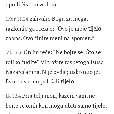
oprali čistom vodom.
zahvalio Bogu za njega,
1Kor 11,24
razlomio ga i rekao: “Ovo je moje
tijelo
—
za vas. Ovo činite meni na spomen.”
On im reče: “Ne bojte se! Što se
Mk 16,6
toliko čudite? Vi tražite raspetoga Isusa
Nazarećanina. Nije ovdje; uskrsnuo je!
Evo, tu su mu položili
tijelo
.
Prijatelji moji, kažem vam, ne
Lk 12,4
bojte se onih koji mogu ubiti samo
tijelo
,