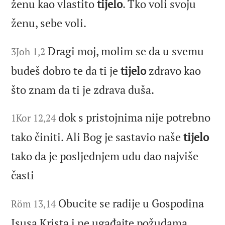
ženu kao vlastito
tijelo
. Tko voli svoju
ženu, sebe voli.
Dragi moj, molim se da u svemu
3Joh 1,2
budeš dobro te da ti je
tijelo
zdravo kao
što znam da ti je zdrava duša.
dok s pristojnima nije potrebno
1Kor 12,24
tako činiti. Ali Bog je sastavio naše
tijelo
tako da je posljednjem udu dao najviše
časti
Obucite se radije u Gospodina
Röm 13,14
Isusa Krista i ne ugađajte požudama