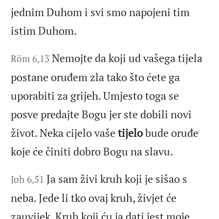
jednim Duhom i svi smo napojeni tim
istim Duhom.
Nemojte da koji ud vašega tijela
Röm 6,13
postane oruđem zla tako što ćete ga
uporabiti za grijeh. Umjesto toga se
posve predajte Bogu jer ste dobili novi
život. Neka cijelo vaše
tijelo
bude oruđe
koje će činiti dobro Bogu na slavu.
Ja sam živi kruh koji je sišao s
Joh 6,51
neba. Jede li tko ovaj kruh, živjet će
zauvijek. Kruh koji ću ja dati jest moje