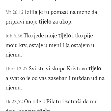
Izlila je tu pomast na mene da
Mt 26,12
pripravi moje
tijelo
za ukop.
Tko jede moje
tijelo
i tko pije
Joh 6,56
moju krv, ostaje u meni i ja ostajem u
njemu.
Svi ste vi skupa Kristovo
tijelo
,
1Kor 12,27
a svatko je od vas zaseban i nuždan ud na
njemu.
On ode k Pilatu i zatraži da mu
Lk 23,52
daju Isusovo
tijelo
.