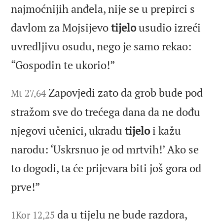
najmoćnijih anđela, nije se u prepirci s
đavlom za Mojsijevo
tijelo
usudio izreći
uvredljivu osudu, nego je samo rekao:
“Gospodin te ukorio!”
Zapovjedi zato da grob bude pod
Mt 27,64
stražom sve do trećega dana da ne dođu
njegovi učenici, ukradu
tijelo
i kažu
narodu: ‘Uskrsnuo je od mrtvih!’ Ako se
to dogodi, ta će prijevara biti još gora od
prve!”
da u tijelu ne bude razdora,
1Kor 12,25