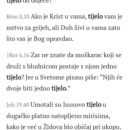
tijelo
od odjeće?
Ako je Krist u vama,
tijelo
vam je
Röm 8,10
mrtvo za grijeh, ali Duh živi u vama zato
što vas je Bog opravdao.
Zar ne znate da muškarac koji se
1Kor 6,16
druži s bludnicom postaje s njom jedno
tijelo
? Jer u Svetome pismu piše: “Njih će
dvoje biti jedno
tijelo
.”
Umotali su Isusovo
tijelo
u
Joh 19,40
dugačko platno natopljeno mirisima,
kako je već u Židova bio običaj pri ukopu.