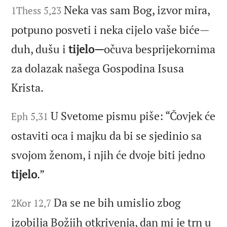
Neka vas sam Bog, izvor mira,
1Thess 5,23
potpuno posveti i neka cijelo vaše biće—
duh, dušu i
tijelo—
očuva besprijekornima
za dolazak našega Gospodina Isusa
Krista.
U Svetome pismu piše: “Čovjek će
Eph 5,31
ostaviti oca i majku da bi se sjedinio sa
svojom ženom, i njih će dvoje biti jedno
tijelo
.”
Da se ne bih umislio zbog
2Kor 12,7
izobilja Božjih otkrivenja, dan mi je trn u