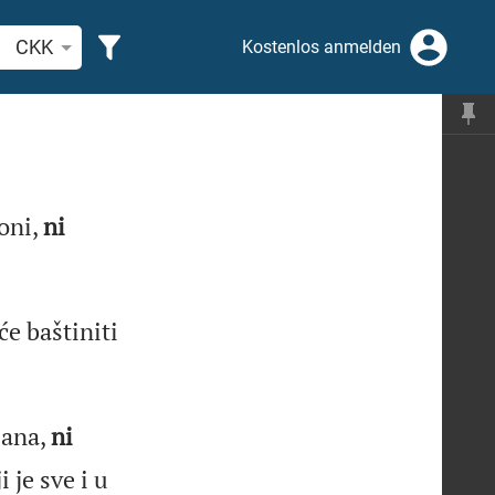
belstelle oder Begriff suchen
CKK
Kostenlos anmelden
oni,
ni
će baštiniti
ana,
ni
 je sve i u