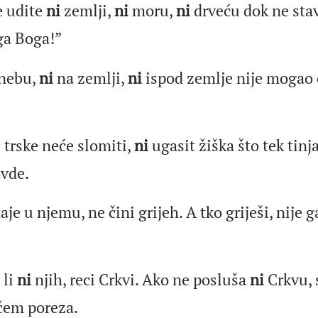
e udite
ni
zemlji,
ni
moru,
ni
drveću dok ne sta
ga Boga!”
 nebu,
ni
na zemlji,
ni
ispod zemlje nije mogao o
.
trske neće slomiti,
ni
ugasit žiška što tek tinj
avde.
je u njemu, ne čini grijeh. A tko griješi, nije 
 li
ni
njih, reci Crkvi. Ako ne posluša
ni
Crkvu, 
čem poreza.