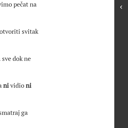
vimo pečat na
tvoriti svitak
a sve dok ne
ga
ni
vidio
ni
smatraj ga