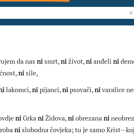
Bi
bel
erujem da nas
ni
smrt,
ni
život,
ni
anđeli
ni
dem
ćnost,
ni
sile,
ni
lakomci,
ni
pijanci,
ni
psovači,
ni
varalice ne
ovdje
ni
Grka
ni
Židova,
ni
obrezana
ni
neobrez
roba
ni
slobodna čovjeka; tu je samo Krist—koji