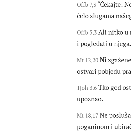
“Čekajte! N
Offb 7,3
čelo slugama naše
Ali nitko u
Offb 5,3
i pogledati u njega
Ni
zgažene 
Mt 12,20
ostvari pobjedu pr
Tko god osta
1Joh 3,6
upoznao.
Ne posluša
Mt 18,17
poganinom i ubira