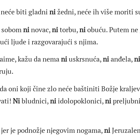
 neće biti gladni
ni
žedni, neće ih više moriti 
a sobom
ni
novac,
ni
torbu,
ni
obuću. Putem ne 
ući ljude i razgovarajući s njima.
naime, kažu da nema
ni
uskrsnuća,
ni
anđela,
n
ruju.
da oni koji čine zlo neće baštiniti Božje kralje
ati!
Ni
bludnici,
ni
idolopoklonici,
ni
preljubni
jer je podnožje njegovim nogama,
ni
Jeruzalem