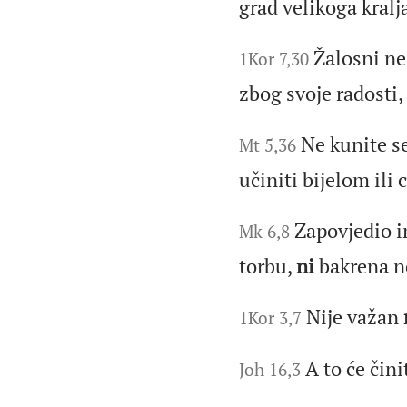
grad velikoga kralj
Žalosni ne
1Kor 7,30
zbog svoje radosti,
Ne kunite s
Mt 5,36
učiniti bijelom ili
Zapovjedio i
Mk 6,8
torbu,
ni
bakrena no
Nije važan
1Kor 3,7
A to će čin
Joh 16,3