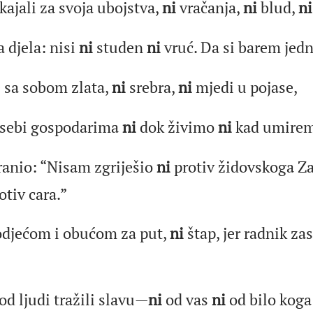
kajali za svoja ubojstva,
ni
vračanja,
ni
blud,
ni
 djela: nisi
ni
studen
ni
vruć. Da si barem jedn
 sa sobom zlata,
ni
srebra,
ni
mjedi u pojase,
sebi gospodarima
ni
dok živimo
ni
kad umirem
ranio: “Nisam zgriješio
ni
protiv židovskoga Z
otiv cara.”
odjećom i obućom za put,
ni
štap, jer radnik za
od ljudi tražili slavu—
ni
od vas
ni
od bilo koga