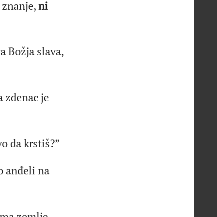
znanje,
ni
a Božja slava,
a zdenac je
vo da krstiš?”
o anđeli na
vima zemlje