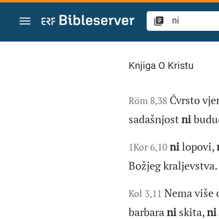
Zum Inhalt springen
Suche "ni" in der Bi
Knjiga O Kristu
Čvrsto vj
Röm 8,38
sadašnjost
ni
budu
ni
lopovi,
1Kor 6,10
Božjeg kraljevstva.
Nema više 
Kol 3,11
barbara
ni
skita,
ni