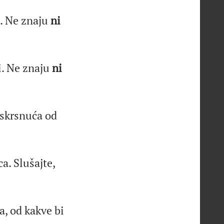
i. Ne znaju
ni
i. Ne znaju
ni
uskrsnuća od
a. Slušajte,
a, od kakve bi