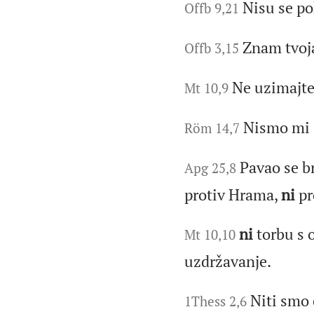
Nisu se po
Offb 9,21
Znam tvoja
Offb 3,15
Ne uzimajte
Mt 10,9
Nismo mi 
Röm 14,7
Pavao se b
Apg 25,8
protiv Hrama,
ni
pr
ni
torbu s 
Mt 10,10
uzdržavanje.
Niti smo 
1Thess 2,6