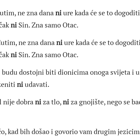
utim, ne zna dana
ni
ure kada će se to dogodit
 čak
ni
Sin. Zna samo Otac.
đutim, ne zna dana
ni
ure kada će se to dogodit
 čak
ni
Sin. Zna samo Otac.
ji budu dostojni biti dionicima onoga svijeta i 
eniti
ni
udavati.
l nije dobra
ni
za tlo,
ni
za gnojište, nego se bac
o, kad bih došao i govorio vam drugim jezicim