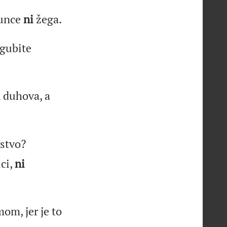
sunce
ni
žega.
gubite
i
duhova, a
vstvo?
ci,
ni
om, jer je to