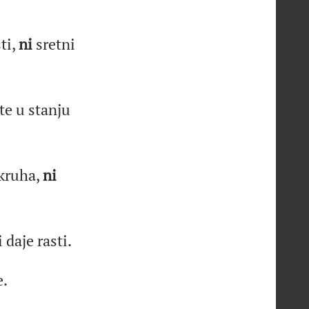
ti,
ni
sretni
te u stanju
kruha,
ni
 daje rasti.
.