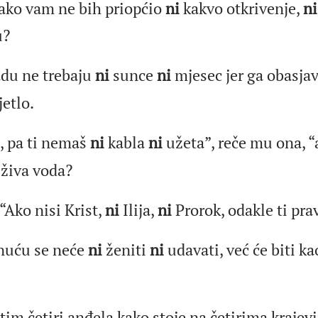
 ako vam ne bih priopćio
ni
kakvo otkrivenje,
ni
u?
du ne trebaju
ni
sunce
ni
mjesec jer ga obasjav
jetlo.
, pa ti nemaš
ni
kabla
ni
užeta”, reče mu ona, “
 živa voda?
“Ako nisi Krist,
ni
Ilija,
ni
Prorok, odakle ti pra
snuću se neće
ni
ženiti
ni
udavati, već će biti ka
im četiri anđela kako stoje na četirima kraje