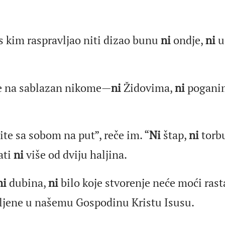
s kim raspravljao niti dizao bunu
ni
ondje,
ni
u
e na sablazan nikome—
ni
Židovima,
ni
pogani
ite sa sobom na put”, reče im. “
Ni
štap,
ni
torb
ati
ni
više od dviju haljina.
ni
dubina,
ni
bilo koje stvorenje neće moći rast
vljene u našemu Gospodinu Kristu Isusu.