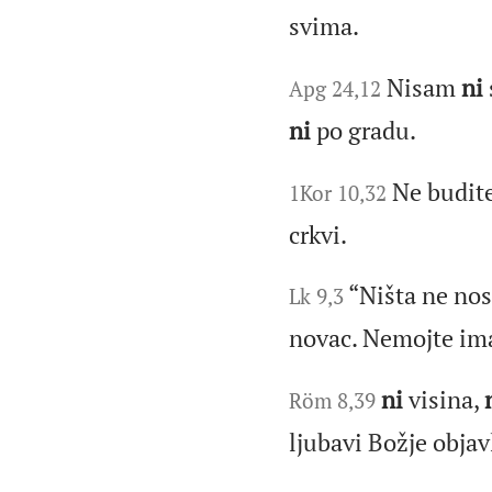
svima.
Nisam
ni
Apg 24,12
ni
po gradu.
Ne budit
1Kor 10,32
crkvi.
“Ništa ne nos
Lk 9,3
novac. Nemojte im
ni
visina,
Röm 8,39
ljubavi Božje obja