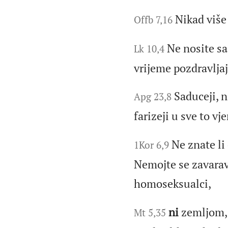
Nikad više
Offb 7,16
Ne nosite s
Lk 10,4
vrijeme pozdravljaj
Saduceji, 
Apg 23,8
farizeji u sve to vje
Ne znate li 
1Kor 6,9
Nemojte se zavarav
homoseksualci,
ni
zemljom, 
Mt 5,35