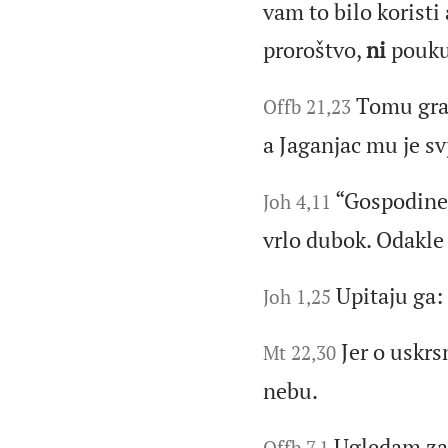
vam to bilo koristi
proroštvo,
ni
pouk
Tomu gra
Offb 21,23
a Jaganjac mu je sv
“Gospodine
Joh 4,11
vrlo dubok. Odakle
Upitaju ga: 
Joh 1,25
Jer o uskr
Mt 22,30
nebu.
Ugledam zat
Offb 7,1