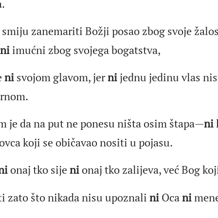
a.
 smiju zanemariti Božji posao zbog svoje žalos
ni
imućni zbog svojega bogatstva,
e
ni
svojom glavom, jer
ni
jednu jedinu vlas nis
 crnom.
m je da na put ne ponesu ništa osim štapa—
ni
vca koji se običavao nositi u pojasu.
ni
onaj tko sije
ni
onaj tko zalijeva, već Bog koji
iti zato što nikada nisu upoznali
ni
Oca
ni
mene