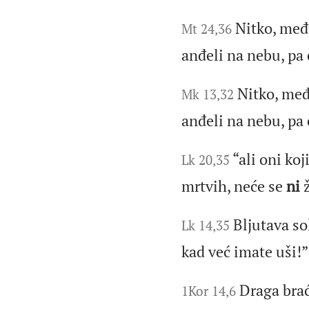
Nitko, međ
Mt 24,36
anđeli na nebu, pa
Nitko, me
Mk 13,32
anđeli na nebu, pa
“ali oni ko
Lk 20,35
mrtvih, neće se
ni
ž
Bljutava so
Lk 14,35
kad već imate uši!”
Draga brać
1Kor 14,6