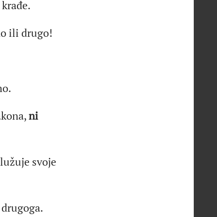
krađe.
o ili drugo!
o.
akona,
ni
služuje svoje
 drugoga.