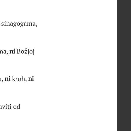
 sinagogama,
ma,
ni
Božjoj
u,
ni
kruh,
ni
aviti od