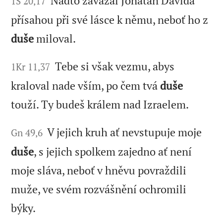
Nadto zavázal Jónatan Davida
1S 20,17
přísahou při své lásce k němu, neboť ho z
duše
miloval.
Tebe si však vezmu, abys
1Kr 11,37
kraloval nade vším, po čem tvá
duše
touží. Ty budeš králem nad Izraelem.
V jejich kruh ať nevstupuje moje
Gn 49,6
duše
, s jejich spolkem zajedno ať není
moje sláva, neboť v hněvu povraždili
muže, ve svém rozvášnění ochromili
býky.