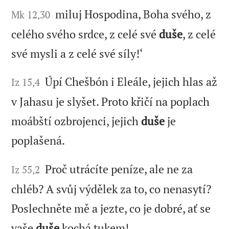
miluj Hospodina, Boha svého, z
Mk 12,30
celého svého srdce, z celé své
duše
, z celé
své mysli a z celé své síly!‘
Úpí Chešbón i Eleále, jejich hlas až
Iz 15,4
v Jahasu je slyšet. Proto křičí na poplach
moábští ozbrojenci, jejich
duše
je
poplašená.
Proč utrácíte peníze, ale ne za
Iz 55,2
chléb? A svůj výdělek za to, co nenasytí?
Poslechněte mě a jezte, co je dobré, ať se
vaše
duše
kochá tukem!