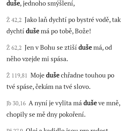
duše
, jednoho smýšlení,
Jako laň dychtí po bystré vodě, tak
Ž 42,2
dychtí
duše
má po tobě, Bože!
Jen v Bohu se ztiší
duše
má, od
Ž 62,2
něho vzejde mi spása.
Moje
duše
chřadne touhou po
Ž 119,81
tvé spáse, čekám na tvé slovo.
A nyní je vylita má
duše
ve mně,
Jb 30,16
chopily se mě dny pokoření.
Olej a kadidlo jsou pro radost
Př 27,9