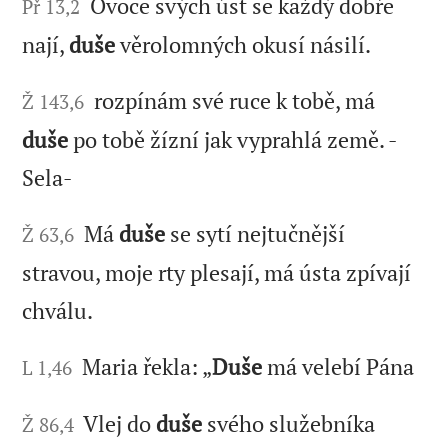
Ovoce svých úst se každý dobře
Př 13,2
nají,
duše
věrolomných okusí násilí.
rozpínám své ruce k tobě, má
Ž 143,6
duše
po tobě žízní jak vyprahlá země. -
Sela-
Má
duše
se sytí nejtučnější
Ž 63,6
stravou, moje rty plesají, má ústa zpívají
chválu.
Maria řekla: „
Duše
má velebí Pána
L 1,46
Vlej do
duše
svého služebníka
Ž 86,4