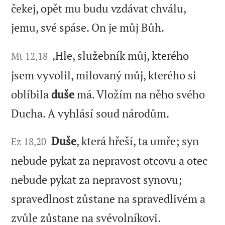
čekej, opět mu budu vzdávat chválu,
jemu, své spáse. On je můj Bůh.
‚Hle, služebník můj, kterého
Mt 12,18
jsem vyvolil, milovaný můj, kterého si
oblíbila
duše
má. Vložím na něho svého
Ducha. A vyhlásí soud národům.
Duše
, která hřeší, ta umře; syn
Ez 18,20
nebude pykat za nepravost otcovu a otec
nebude pykat za nepravost synovu;
spravedlnost zůstane na spravedlivém a
zvůle zůstane na svévolníkovi.