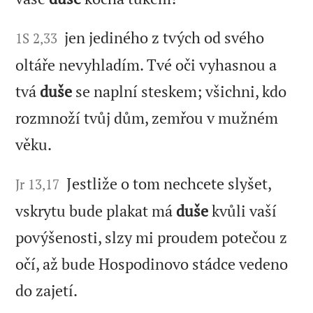
jen jediného z tvých od svého
1S 2,33
oltáře nevyhladím. Tvé oči vyhasnou a
tvá
duše
se naplní steskem; všichni, kdo
rozmnoží tvůj dům, zemřou v mužném
věku.
Jestliže o tom nechcete slyšet,
Jr 13,17
vskrytu bude plakat má
duše
kvůli vaší
povýšenosti, slzy mi proudem potečou z
očí, až bude Hospodinovo stádce vedeno
do zajetí.