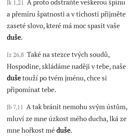
A proto odstraňte veškerou špínu
Jk 1,21
a přemíru špatnosti a v tichosti přijměte
zaseté slovo, které má moc spasit vaše
duše
.
Také na stezce tvých soudů,
Iz 26,8
Hospodine, skládáme naději v tebe, naše
duše
touží po tvém jménu, chce si
připomínat tebe.
A tak bránit nemohu svým ústům,
Jb 7,11
mluví ze mne úzkost mého ducha, lká ze
mne hořkost mé
duše
.