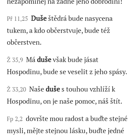
nezapomínej na žádné jeho dobrodiní!
Duše
štědrá bude nasycena
Př 11,25
tukem, a kdo občerstvuje, bude též
občerstven.
Má
duše
však bude jásat
Ž 35,9
Hospodinu, bude se veselit z jeho spásy.
Naše
duše
s touhou vzhlíží k
Ž 33,20
Hospodinu, on je naše pomoc, náš štít.
dovršte mou radost a buďte stejné
Fp 2,2
mysli, mějte stejnou lásku, buďte jedné