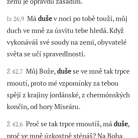
zemi je opravdu zasadím.“
Má
duše
v noci po tobě touží, můj
Iz 26,9
duch ve mně za úsvitu tebe hledá. Když
vykonáváš své soudy na zemi, obyvatelé
světa se učí spravedlnosti.
Můj Bože,
duše
se ve mně tak trpce
Ž 42,7
rmoutí, proto mé vzpomínky za tebou
spějí z krajiny jordánské, z chermónských
končin, od hory Miseáru.
Proč se tak trpce rmoutíš, má
duše
,
Ž 42,6
proč ve mně úzkostně sténáš? Na Boha