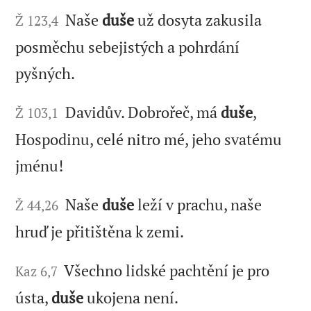
Naše
duše
už dosyta zakusila
Ž 123,4
posměchu sebejistých a pohrdání
pyšných.
Davidův. Dobrořeč, má
duše
,
Ž 103,1
Hospodinu, celé nitro mé, jeho svatému
jménu!
Naše
duše
leží v prachu, naše
Ž 44,26
hruď je přitištěna k zemi.
Všechno lidské pachtění je pro
Kaz 6,7
ústa,
duše
ukojena není.