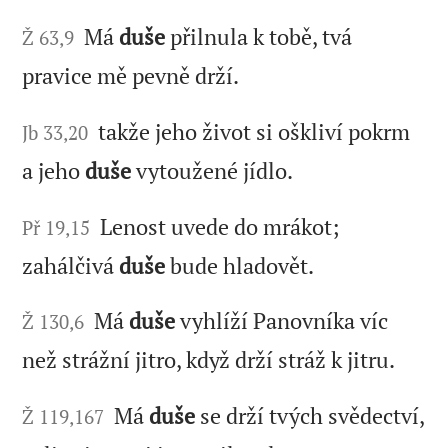
Má
duše
přilnula k tobě, tvá
Ž 63,9
pravice mě pevně drží.
takže jeho život si oškliví pokrm
Jb 33,20
a jeho
duše
vytoužené jídlo.
Lenost uvede do mrákot;
Př 19,15
zahálčivá
duše
bude hladovět.
Má
duše
vyhlíží Panovníka víc
Ž 130,6
než strážní jitro, když drží stráž k jitru.
Má
duše
se drží tvých svědectví,
Ž 119,167