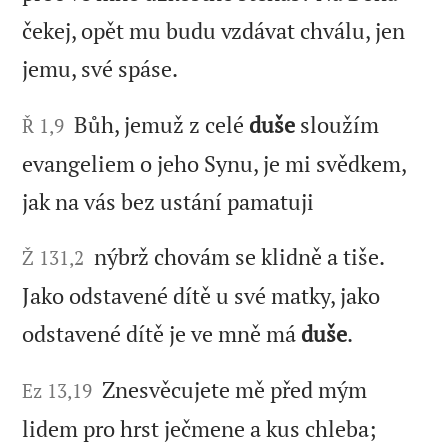
čekej, opět mu budu vzdávat chválu, jen
jemu, své spáse.
Bůh, jemuž z celé
duše
sloužím
Ř 1,9
evangeliem o jeho Synu, je mi svědkem,
jak na vás bez ustání pamatuji
nýbrž chovám se klidně a tiše.
Ž 131,2
Jako odstavené dítě u své matky, jako
odstavené dítě je ve mně má
duše
.
Znesvěcujete mě před mým
Ez 13,19
lidem pro hrst ječmene a kus chleba;