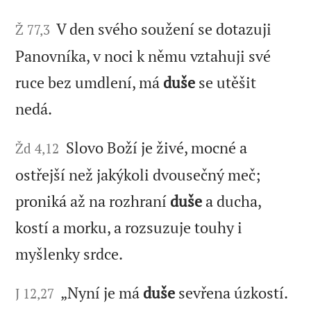
V den svého soužení se dotazuji
Ž 77,3
Panovníka, v noci k němu vztahuji své
ruce bez umdlení, má
duše
se utěšit
nedá.
Slovo Boží je živé, mocné a
Žd 4,12
ostřejší než jakýkoli dvousečný meč;
proniká až na rozhraní
duše
a ducha,
kostí a morku, a rozsuzuje touhy i
myšlenky srdce.
„Nyní je má
duše
sevřena úzkostí.
J 12,27