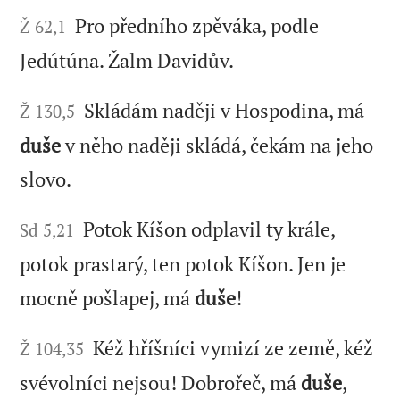
Pro předního zpěváka, podle
Ž 62,1
Jedútúna. Žalm Davidův.
Skládám naději v Hospodina, má
Ž 130,5
duše
v něho naději skládá, čekám na jeho
slovo.
Potok Kíšon odplavil ty krále,
Sd 5,21
potok prastarý, ten potok Kíšon. Jen je
mocně pošlapej, má
duše
!
Kéž hříšníci vymizí ze země, kéž
Ž 104,35
svévolníci nejsou! Dobrořeč, má
duše
,