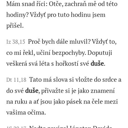
Mám snad říci: Otče, zachraň mě od této
hodiny? Vždyť pro tuto hodinu jsem
přišel.
Proč bych dále mluvil? Vždyť to,
Iz 38,15
co mi řekl, učiní bezpochyby. Doputuji
veškerá svá léta s hořkostí své
duše
.
Tato má slova si vložte do srdce a
Dt 11,18
do své
duše
, přivažte si je jako znamení
na ruku a ať jsou jako pásek na čele mezi
vašima očima.