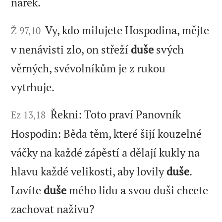
nářek.
Vy, kdo milujete Hospodina, mějte
Ž 97,10
v nenávisti zlo, on střeží
duše
svých
věrných, svévolníkům je z rukou
vytrhuje.
Řekni: Toto praví Panovník
Ez 13,18
Hospodin: Běda těm, které šijí kouzelné
váčky na každé zápěstí a dělají kukly na
hlavu každé velikosti, aby lovily
duše
.
Lovíte
duše
mého lidu a svou duši chcete
zachovat naživu?