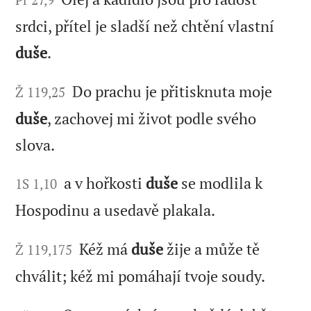
srdci, přítel je sladší než chtění vlastní
duše
.
Do prachu je přitisknuta moje
Ž 119,25
duše
, zachovej mi život podle svého
slova.
a v hořkosti
duše
se modlila k
1S 1,10
Hospodinu a usedavě plakala.
Kéž má
duše
žije a může tě
Ž 119,175
chválit; kéž mi pomáhají tvoje soudy.