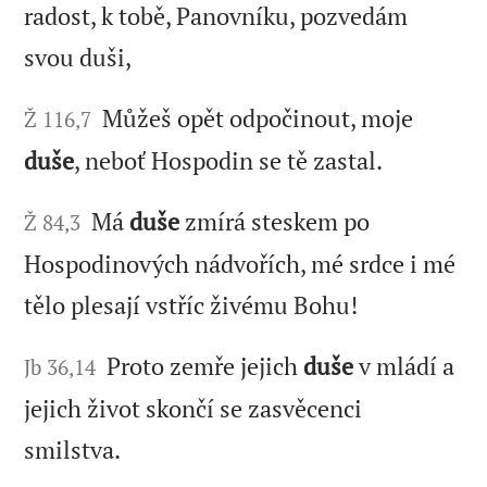
radost, k tobě, Panovníku, pozvedám
svou duši,
Můžeš opět odpočinout, moje
Ž 116,7
duše
, neboť Hospodin se tě zastal.
Má
duše
zmírá steskem po
Ž 84,3
Hospodinových nádvořích, mé srdce i mé
tělo plesají vstříc živému Bohu!
Proto zemře jejich
duše
v mládí a
Jb 36,14
jejich život skončí se zasvěcenci
smilstva.