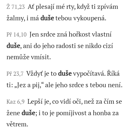
Ať plesají mé rty, když ti zpívám
Ž 71,23
žalmy, i má
duše
tebou vykoupená.
Jen srdce zná hořkost vlastní
Př 14,10
duše
, ani do jeho radosti se nikdo cizí
nemůže vmísit.
Vždyť je to
duše
vypočítavá. Říká
Př 23,7
ti: „Jez a pij,“ ale jeho srdce s tebou není.
Lepší je, co vidí oči, než za čím se
Kaz 6,9
žene
duše
; i to je pomíjivost a honba za
větrem.