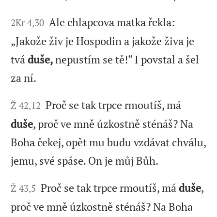
Ale chlapcova matka řekla:
2Kr 4,30
„Jakože živ je Hospodin a jakože živa je
tvá
duše,
nepustím se tě!“ I povstal a šel
za ní.
Proč se tak trpce rmoutíš, má
Ž 42,12
duše
, proč ve mně úzkostně sténáš? Na
Boha čekej, opět mu budu vzdávat chválu,
jemu, své spáse. On je můj Bůh.
Proč se tak trpce rmoutíš, má
duše
,
Ž 43,5
proč ve mně úzkostně sténáš? Na Boha