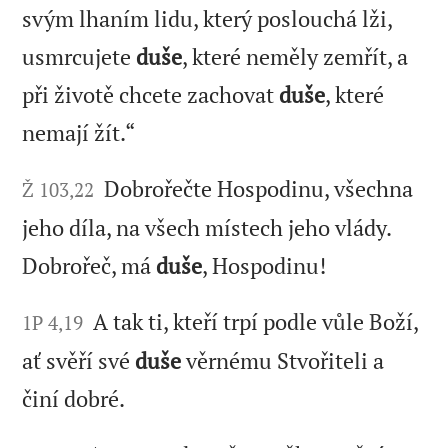
svým lhaním lidu, který poslouchá lži,
usmrcujete
duše
, které neměly zemřít, a
při životě chcete zachovat
duše
, které
nemají žít.“
Dobrořečte Hospodinu, všechna
Ž 103,22
jeho díla, na všech místech jeho vlády.
Dobrořeč, má
duše
, Hospodinu!
A tak ti, kteří trpí podle vůle Boží,
1P 4,19
ať svěří své
duše
věrnému Stvořiteli a
činí dobré.