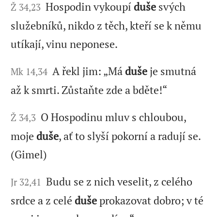
Hospodin vykoupí
duše
svých
Ž 34,23
služebníků, nikdo z těch, kteří se k němu
utíkají, vinu neponese.
A řekl jim: „Má
duše
je smutná
Mk 14,34
až k smrti. Zůstaňte zde a bděte!“
O Hospodinu mluv s chloubou,
Ž 34,3
moje
duše
, ať to slyší pokorní a radují se.
(Gimel)
Budu se z nich veselit, z celého
Jr 32,41
srdce a z celé
duše
prokazovat dobro; v té