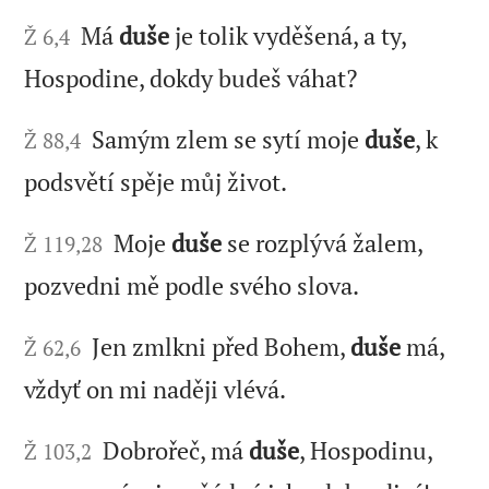
Má
duše
je tolik vyděšená, a ty,
Ž 6,4
Hospodine, dokdy budeš váhat?
Samým zlem se sytí moje
duše
, k
Ž 88,4
podsvětí spěje můj život.
Moje
duše
se rozplývá žalem,
Ž 119,28
pozvedni mě podle svého slova.
Jen zmlkni před Bohem,
duše
má,
Ž 62,6
vždyť on mi naději vlévá.
Dobrořeč, má
duše
, Hospodinu,
Ž 103,2