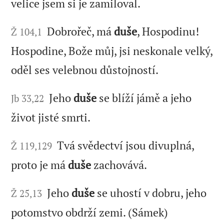
velice jsem si je zamiloval.
Dobrořeč, má
duše
, Hospodinu!
Ž 104,1
Hospodine, Bože můj, jsi neskonale velký,
oděl ses velebnou důstojností.
Jeho
duše
se blíží jámě a jeho
Jb 33,22
život jisté smrti.
Tvá svědectví jsou divuplná,
Ž 119,129
proto je má
duše
zachovává.
Jeho
duše
se uhostí v dobru, jeho
Ž 25,13
potomstvo obdrží zemi. (Sámek)