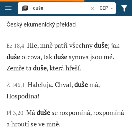
Přejít na obsah
Vyhledat biblický ve
CEP
Hledat "duše" v Bibli
Český ekumenický překlad
Hle, mně patří všechny
duše
; jak
Ez 18,4
duše
otcova, tak
duše
synova jsou mé.
Zemře ta
duše
, která hřeší.
Haleluja. Chval,
duše
má,
Ž 146,1
Hospodina!
Má
duše
se rozpomíná, rozpomíná
Pl 3,20
a hroutí se ve mně.