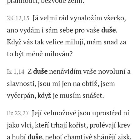
prahnoucí, bezvodé zemi.
Já velmi rád vynaložím všecko,
2K 12,15
ano vydám i sám sebe pro vaše
duše
.
Když vás tak velice miluji, mám snad za
to být méně milován?
Z
duše
nenávidím vaše novoluní a
Iz 1,14
slavnosti, jsou mi jen na obtíž, jsem
vyčerpán, když je musím snášet.
Její velmožové jsou uprostřed ní
Ez 22,27
jako vlci, kteří trhají kořist, prolévají krev
a hubí
duše
, neboť chamtivě shánějí zisk.