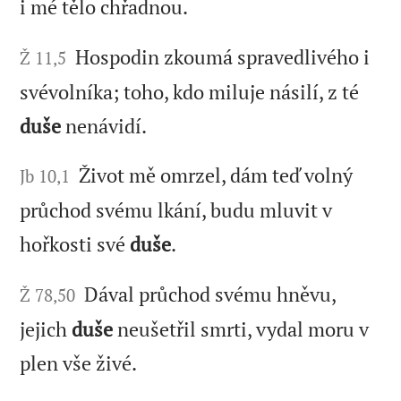
i mé tělo chřadnou.
Hospodin zkoumá spravedlivého i
Ž 11,5
svévolníka; toho, kdo miluje násilí, z té
duše
nenávidí.
Život mě omrzel, dám teď volný
Jb 10,1
průchod svému lkání, budu mluvit v
hořkosti své
duše
.
Dával průchod svému hněvu,
Ž 78,50
jejich
duše
neušetřil smrti, vydal moru v
plen vše živé.