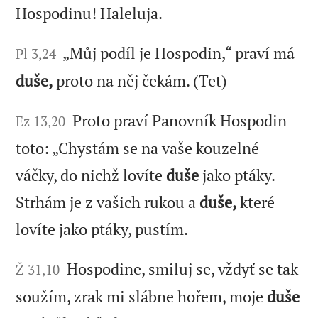
Hospodinu! Haleluja.
„Můj podíl je Hospodin,“ praví má
Pl 3,24
duše,
proto na něj čekám. (Tet)
Proto praví Panovník Hospodin
Ez 13,20
toto: „Chystám se na vaše kouzelné
váčky, do nichž lovíte
duše
jako ptáky.
Strhám je z vašich rukou a
duše,
které
lovíte jako ptáky, pustím.
Hospodine, smiluj se, vždyť se tak
Ž 31,10
soužím, zrak mi slábne hořem, moje
duše