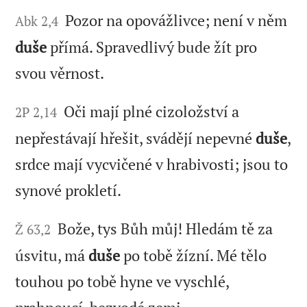
Pozor na opovážlivce; není v něm
Abk 2,4
duše
přímá. Spravedlivý bude žít pro
svou věrnost.
Oči mají plné cizoložství a
2P 2,14
nepřestávají hřešit, svádějí nepevné
duše
,
srdce mají vycvičené v hrabivosti; jsou to
synové prokletí.
Bože, tys Bůh můj! Hledám tě za
Ž 63,2
úsvitu, má
duše
po tobě žízní. Mé tělo
touhou po tobě hyne ve vyschlé,