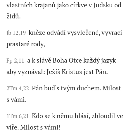
vlastních krajanů jako církve v Judsku od
židů.
kněze odvádí vysvlečené, vyvrací
Jb 12,19
prastaré rody,
a k slávě Boha Otce každý jazyk
Fp 2,11
aby vyznával: Ježíš Kristus jest Pán.
Pán buď s tvým duchem. Milost
2Tm 4,22
s vámi.
Kdo se k němu hlásí, zbloudil ve
1Tm 6,21
víře. Milost s vámi!