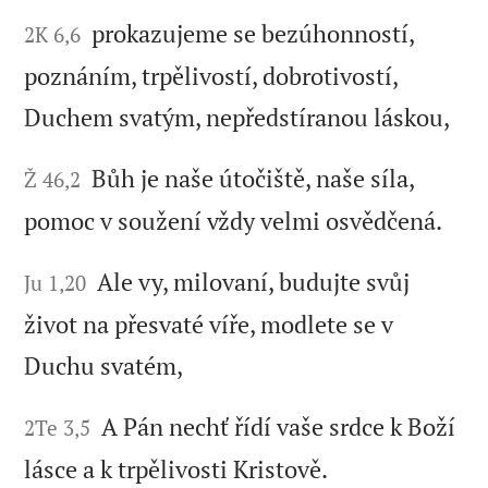
prokazujeme se bezúhonností,
2K 6,6
poznáním, trpělivostí, dobrotivostí,
Duchem svatým, nepředstíranou láskou,
Bůh je naše útočiště, naše síla,
Ž 46,2
pomoc v soužení vždy velmi osvědčená.
Ale vy, milovaní, budujte svůj
Ju 1,20
život na přesvaté víře, modlete se v
Duchu svatém,
A Pán nechť řídí vaše srdce k Boží
2Te 3,5
lásce a k trpělivosti Kristově.