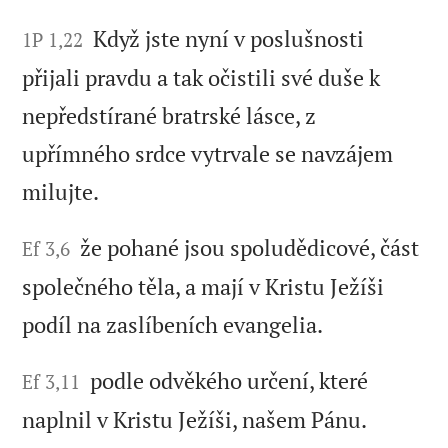
Když jste nyní v poslušnosti
1P 1,22
přijali pravdu a tak očistili své duše k
nepředstírané bratrské lásce, z
upřímného srdce vytrvale se navzájem
milujte.
že pohané jsou spoludědicové, část
Ef 3,6
společného těla, a mají v Kristu Ježíši
podíl na zaslíbeních evangelia.
podle odvěkého určení, které
Ef 3,11
naplnil v Kristu Ježíši, našem Pánu.