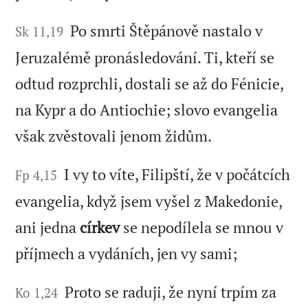
Po smrti Štěpánově nastalo v
Sk 11,19
Jeruzalémě pronásledování. Ti, kteří se
odtud rozprchli, dostali se až do Fénicie,
na Kypr a do Antiochie; slovo evangelia
však zvěstovali jenom židům.
I vy to víte, Filipští, že v počátcích
Fp 4,15
evangelia, když jsem vyšel z Makedonie,
ani jedna
církev
se nepodílela se mnou v
příjmech a vydáních, jen vy sami;
Proto se raduji, že nyní trpím za
Ko 1,24