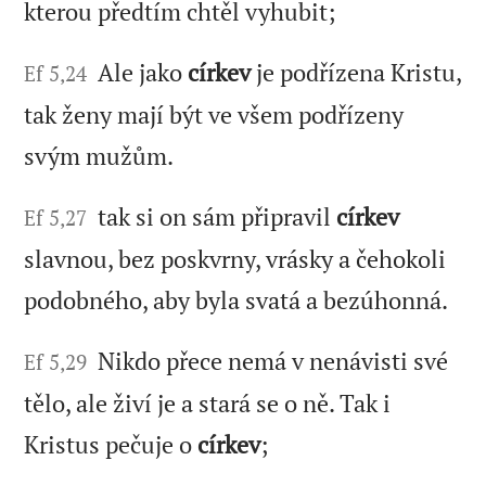
kterou předtím chtěl vyhubit;
Ale jako
církev
je podřízena Kristu,
Ef 5,24
tak ženy mají být ve všem podřízeny
svým mužům.
tak si on sám připravil
církev
Ef 5,27
slavnou, bez poskvrny, vrásky a čehokoli
podobného, aby byla svatá a bezúhonná.
Nikdo přece nemá v nenávisti své
Ef 5,29
tělo, ale živí je a stará se o ně. Tak i
Kristus pečuje o
církev
;