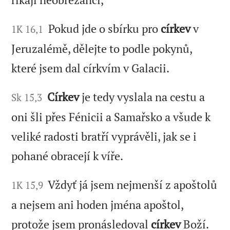
Pokud jde o sbírku pro
církev
v
1K 16,1
Jeruzalémě, dělejte to podle pokynů,
které jsem dal církvím v Galacii.
Církev
je tedy vyslala na cestu a
Sk 15,3
oni šli přes Fénicii a Samařsko a všude k
veliké radosti bratří vyprávěli, jak se i
pohané obracejí k víře.
Vždyť já jsem nejmenší z apoštolů
1K 15,9
a nejsem ani hoden jména apoštol,
protože jsem pronásledoval
církev
Boží.