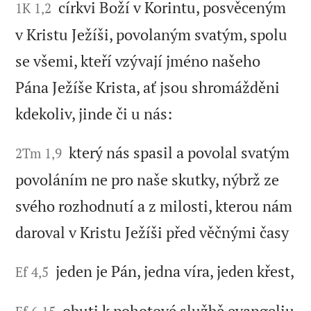
církvi Boží v Korintu, posvěceným
1K 1,2
v Kristu Ježíši, povolaným svatým, spolu
se všemi, kteří vzývají jméno našeho
Pána Ježíše Krista, ať jsou shromážděni
kdekoliv, jinde či u nás:
který nás spasil a povolal svatým
2Tm 1,9
povoláním ne pro naše skutky, nýbrž ze
svého rozhodnutí a z milosti, kterou nám
daroval v Kristu Ježíši před věčnými časy
jeden je Pán, jedna víra, jeden křest,
Ef 4,5
obuti k pohotové službě evangeliu