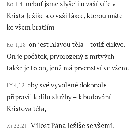
neboť jsme slyšeli o vaší víře v
Ko 1,4
Krista Ježíše a o vaší lásce, kterou máte
ke všem bratřím
on jest hlavou těla – totiž církve.
Ko 1,18
On je počátek, prvorozený z mrtvých –
takže je to on, jenž má prvenství ve všem.
aby své vyvolené dokonale
Ef 4,12
připravil k dílu služby – k budování
Kristova těla,
Milost Pána Ježíše se všemi.
Zj 22,21