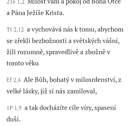
Milost vám a pokoj od Boha Otce
2Te 1,2
a Pána Ježíše Krista.
a vychovává nás k tomu, abychom
Tt 2,12
se zřekli bezbožnosti a světských vášní,
žili rozumně, spravedlivě a zbožně v
tomto věku
Ale Bůh, bohatý v milosrdenství, z
Ef 2,4
velké lásky, jíž si nás zamiloval,
a tak docházíte cíle víry, spasení
1P 1,9
duší.