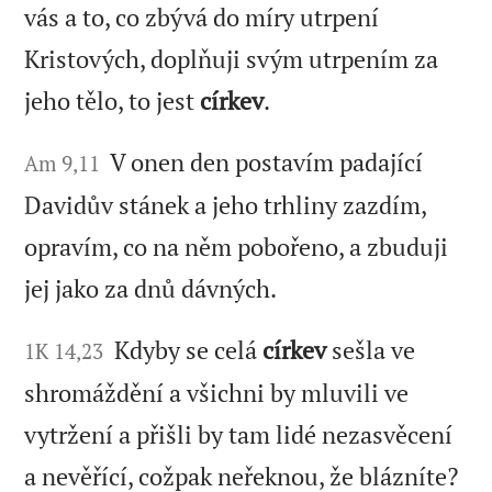
vás a to, co zbývá do míry utrpení
Kristových, doplňuji svým utrpením za
jeho tělo, to jest
církev
.
V onen den postavím padající
Am 9,11
Davidův stánek a jeho trhliny zazdím,
opravím, co na něm pobořeno, a zbuduji
jej jako za dnů dávných.
Kdyby se celá
církev
sešla ve
1K 14,23
shromáždění a všichni by mluvili ve
vytržení a přišli by tam lidé nezasvěcení
a nevěřící, cožpak neřeknou, že blázníte?