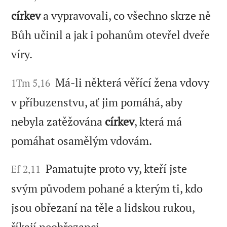
církev
a vypravovali, co všechno skrze ně
Bůh učinil a jak i pohanům otevřel dveře
víry.
Má-li některá věřící žena vdovy
1Tm 5,16
v příbuzenstvu, ať jim pomáhá, aby
nebyla zatěžována
církev
, která má
pomáhat osamělým vdovám.
Pamatujte proto vy, kteří jste
Ef 2,11
svým původem pohané a kterým ti, kdo
jsou obřezaní na těle a lidskou rukou,
říkají neobřezanci,