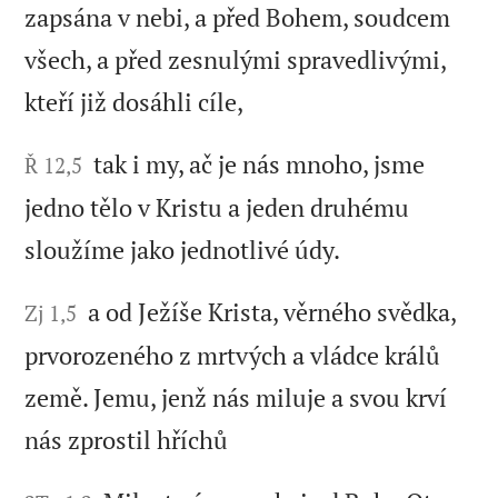
zapsána v nebi, a před Bohem, soudcem
všech, a před zesnulými spravedlivými,
kteří již dosáhli cíle,
tak i my, ač je nás mnoho, jsme
Ř 12,5
jedno tělo v Kristu a jeden druhému
sloužíme jako jednotlivé údy.
a od Ježíše Krista, věrného svědka,
Zj 1,5
prvorozeného z mrtvých a vládce králů
země. Jemu, jenž nás miluje a svou krví
nás zprostil hříchů