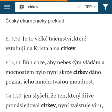
Přejít na obsah
Vyhledat biblický ve
CEP
Hledat "církev" v Bibli
Český ekumenický překlad
Je to velké tajemství, které
Ef 5,32
vztahuji na Krista a na
církev
.
Bůh chce, aby nebeským vládám a
Ef 3,10
mocnostem bylo nyní skrze
církev
dáno
poznat jeho mnohotvarou moudrost,
jen slyšeli, že ten, který dříve
Ga 1,23
pronásledoval
církev
, nyní zvěstuje víru,