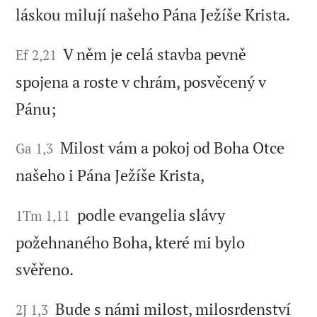
láskou milují našeho Pána Ježíše Krista.
V něm je celá stavba pevně
Ef 2,21
spojena a roste v chrám, posvěcený v
Pánu;
Milost vám a pokoj od Boha Otce
Ga 1,3
našeho i Pána Ježíše Krista,
podle evangelia slávy
1Tm 1,11
požehnaného Boha, které mi bylo
svěřeno.
Bude s námi milost, milosrdenství
2J 1,3