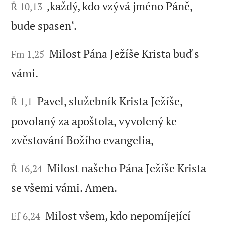
‚každý, kdo vzývá jméno Páně,
Ř 10,13
bude spasen‘.
Milost Pána Ježíše Krista buď s
Fm 1,25
vámi.
Pavel, služebník Krista Ježíše,
Ř 1,1
povolaný za apoštola, vyvolený ke
zvěstování Božího evangelia,
Milost našeho Pána Ježíše Krista
Ř 16,24
se všemi vámi. Amen.
Milost všem, kdo nepomíjející
Ef 6,24