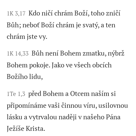
Kdo ničí chrám Boží, toho zničí
1K 3,17
Bůh; neboť Boží chrám je svatý, a ten
chrám jste vy.
Bůh není Bohem zmatku, nýbrž
1K 14,33
Bohem pokoje. Jako ve všech obcích
Božího lidu,
před Bohem a Otcem naším si
1Te 1,3
připomínáme vaši činnou víru, usilovnou
lásku a vytrvalou naději v našeho Pána
Ježíše Krista.