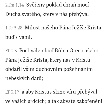
Svěřený poklad chraň mocí
2Tm 1,14
Ducha svatého, který v nás přebývá.
Milost našeho Pána Ježíše Krista
1Te 5,28
buď s vámi.
Pochválen buď Bůh a Otec našeho
Ef 1,3
Pána Ježíše Krista, který nás v Kristu
obdařil vším duchovním požehnáním
nebeských darů;
a aby Kristus skrze víru přebýval
Ef 3,17
ve vašich srdcích; a tak abyste zakořeněni