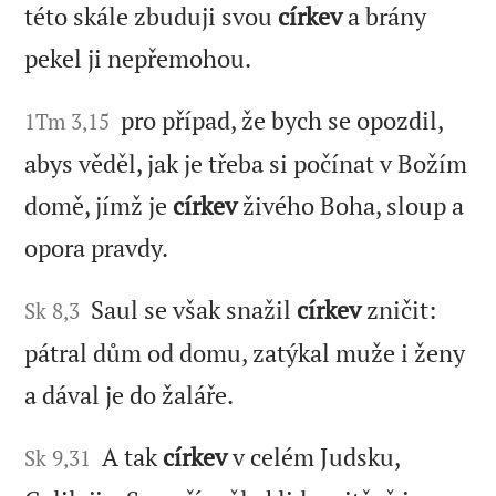
této skále zbuduji svou
církev
a brány
pekel ji nepřemohou.
pro případ, že bych se opozdil,
1Tm 3,15
abys věděl, jak je třeba si počínat v Božím
domě, jímž je
církev
živého Boha, sloup a
opora pravdy.
Saul se však snažil
církev
zničit:
Sk 8,3
pátral dům od domu, zatýkal muže i ženy
a dával je do žaláře.
A tak
církev
v celém Judsku,
Sk 9,31