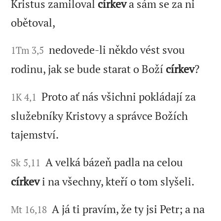
Kristus zamiloval
církev
a sám se za ni
obětoval,
nedovede-li někdo vést svou
1Tm 3,5
rodinu, jak se bude starat o Boží
církev
?
Proto ať nás všichni pokládají za
1K 4,1
služebníky Kristovy a správce Božích
tajemství.
A velká bázeň padla na celou
Sk 5,11
církev
i na všechny, kteří o tom slyšeli.
A já ti pravím, že ty jsi Petr; a na
Mt 16,18