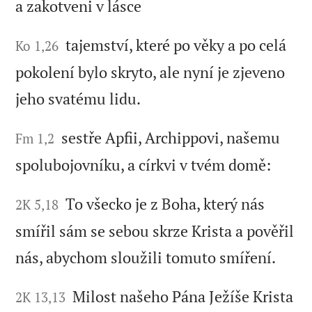
a zakotveni v lásce
tajemství, které po věky a po celá
Ko 1,26
pokolení bylo skryto, ale nyní je zjeveno
jeho svatému lidu.
sestře Apfii, Archippovi, našemu
Fm 1,2
spolubojovníku, a církvi v tvém domě:
To všecko je z Boha, který nás
2K 5,18
smířil sám se sebou skrze Krista a pověřil
nás, abychom sloužili tomuto smíření.
Milost našeho Pána Ježíše Krista
2K 13,13