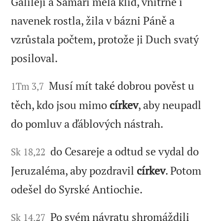
Galileji a Samaří měla klid, vnitřně i
navenek rostla, žila v bázni Páně a
vzrůstala počtem, protože ji Duch svatý
posiloval.
Musí mít také dobrou pověst u
1Tm 3,7
těch, kdo jsou mimo
církev
, aby neupadl
do pomluv a ďáblových nástrah.
do Cesareje a odtud se vydal do
Sk 18,22
Jeruzaléma, aby pozdravil
církev
. Potom
odešel do Syrské Antiochie.
Po svém návratu shromáždili
Sk 14,27