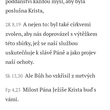
poddanství každou mysl, aby byla
poslušna Krista,
A nejen to: byl také církvemi
2K 8,19
zvolen, aby nás doprovázel s výtěžkem
této sbírky, jež se naší službou
uskutečňuje k slávě Páně a jako projev
naší ochoty.
Ale Bůh ho vzkřísil z mrtvých
Sk 13,30
Milost Pána Ježíše Krista buď s
Fp 4,23
vámi.