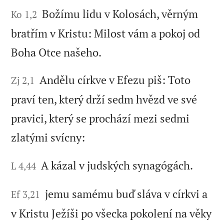
Božímu lidu v Kolosách, věrným
Ko 1,2
bratřím v Kristu: Milost vám a pokoj od
Boha Otce našeho.
Andělu církve v Efezu piš: Toto
Zj 2,1
praví ten, který drží sedm hvězd ve své
pravici, který se prochází mezi sedmi
zlatými svícny:
A kázal v judských synagógách.
L 4,44
jemu samému buď sláva v církvi a
Ef 3,21
v Kristu Ježíši po všecka pokolení na věky