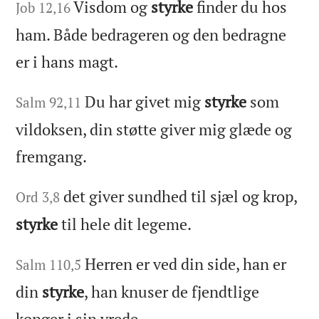
Visdom og
styrke
finder du hos
Job 12,16
ham. Både bedrageren og den bedragne
er i hans magt.
Du har givet mig
styrke
som
Salm 92,11
vildoksen, din støtte giver mig glæde og
fremgang.
det giver sundhed til sjæl og krop,
Ord 3,8
styrke
til hele dit legeme.
Herren er ved din side, han er
Salm 110,5
din
styrke
, han knuser de fjendtlige
konger i sin vrede.