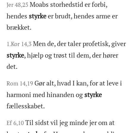
Moabs storhedstid er forbi,
Jer 48,25
hendes
styrke
er brudt, hendes arme er
brækket.
Men de, der taler profetisk, giver
1.Kor 14,3
styrke
, hjælp og trøst til dem, der hører
det.
Gør alt, hvad I kan, for at leve i
Rom 14,19
harmoni med hinanden og
styrke
fællesskabet.
Til sidst vil jeg minde jer om at
Ef 6,10