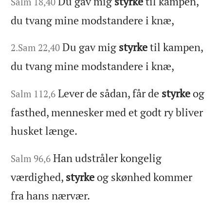
Du gav mig
styrke
til kampen,
Salm 18,40
du tvang mine modstandere i knæ,
Du gav mig
styrke
til kampen,
2.Sam 22,40
du tvang mine modstandere i knæ,
Lever de sådan, får de
styrke
og
Salm 112,6
fasthed, mennesker med et godt ry bliver
husket længe.
Han udstråler kongelig
Salm 96,6
værdighed,
styrke
og skønhed kommer
fra hans nærvær.