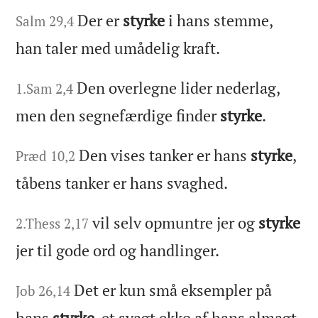
Der er
styrke
i hans stemme,
Salm 29,4
han taler med umådelig kraft.
Den overlegne lider nederlag,
1.Sam 2,4
men den segnefærdige finder
styrke
.
Den vises tanker er hans
styrke
,
Præd 10,2
tåbens tanker er hans svaghed.
vil selv opmuntre jer og
styrke
2.Thess 2,17
jer til gode ord og handlinger.
Det er kun små eksempler på
Job 26,14
hans
styrke
, et svagt ekko af hans almagt,