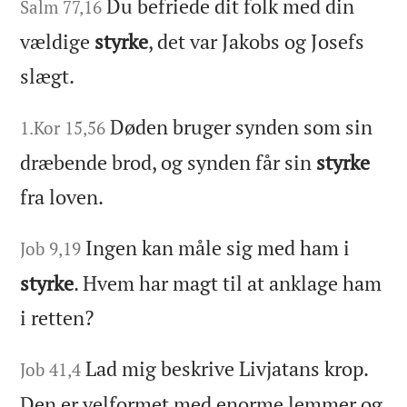
Du befriede dit folk med din
Salm 77,16
vældige
styrke
, det var Jakobs og Josefs
slægt.
Døden bruger synden som sin
1.Kor 15,56
dræbende brod, og synden får sin
styrke
fra loven.
Ingen kan måle sig med ham i
Job 9,19
styrke
. Hvem har magt til at anklage ham
i retten?
Lad mig beskrive Livjatans krop.
Job 41,4
Den er velformet med enorme lemmer og