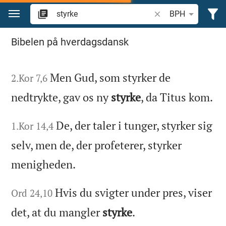
Gå til indhold
Søg efter bibelvers el
BPH
Søg "styrke" in the Bible
Bibelen på hverdagsdansk
Men Gud, som styrker de
2.Kor 7,6
nedtrykte, gav os ny
styrke
, da Titus kom.
De, der taler i tunger, styrker sig
1.Kor 14,4
selv, men de, der profeterer, styrker
menigheden.
Hvis du svigter under pres, viser
Ord 24,10
det, at du mangler
styrke
.