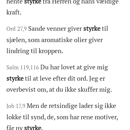
hente
styrke
fra Herren og hans vældige
kraft.
Sande venner giver
styrke
til
Ord 27,9
sjælen, som aromatiske olier giver
lindring til kroppen.
Du har lovet at give mig
Salm 119,116
styrke
til at leve efter dit ord. Jeg er
overbevist om, at du ikke skuffer mig.
Men de retsindige lader sig ikke
Job 17,9
lokke til synd, de, som har rene motiver,
får ny
styrke
.