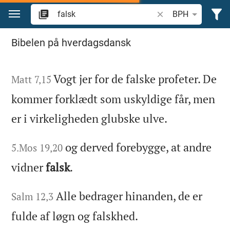
Gå til indhold
Søg efter bibelvers el
BPH
Søg "falsk" in the Bible
Bibelen på hverdagsdansk
Vogt jer for de falske profeter. De
Matt 7,15
kommer forklædt som uskyldige får, men
er i virkeligheden glubske ulve.
og derved forebygge, at andre
5.Mos 19,20
vidner
falsk
.
Alle bedrager hinanden, de er
Salm 12,3
fulde af løgn og falskhed.