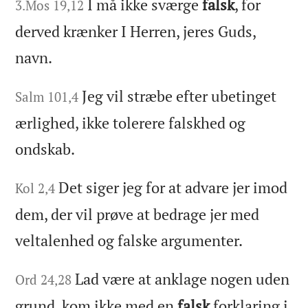
I må ikke sværge
falsk
, for
3.Mos 19,12
derved krænker I Herren, jeres Guds,
navn.
Jeg vil stræbe efter ubetinget
Salm 101,4
ærlighed, ikke tolerere falskhed og
ondskab.
Det siger jeg for at advare jer imod
Kol 2,4
dem, der vil prøve at bedrage jer med
veltalenhed og falske argumenter.
Lad være at anklage nogen uden
Ord 24,28
grund, kom ikke med en
falsk
forklaring i