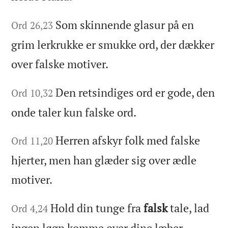
Som skinnende glasur på en
Ord 26,23
grim lerkrukke er smukke ord, der dækker
over falske motiver.
Den retsindiges ord er gode, den
Ord 10,32
onde taler kun falske ord.
Herren afskyr folk med falske
Ord 11,20
hjerter, men han glæder sig over ædle
motiver.
Hold din tunge fra
falsk
tale, lad
Ord 4,24
ingen løgn komme over dine læber.