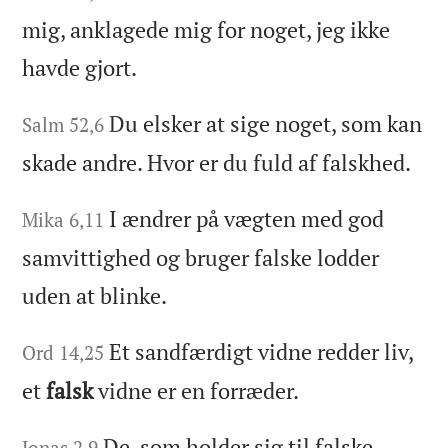
mig, anklagede mig for noget, jeg ikke
havde gjort.
Du elsker at sige noget, som kan
Salm 52,6
skade andre. Hvor er du fuld af falskhed.
I ændrer på vægten med god
Mika 6,11
samvittighed og bruger falske lodder
uden at blinke.
Et sandfærdigt vidne redder liv,
Ord 14,25
et
falsk
vidne er en forræder.
De, som holder sig til falske
Jonas 2,9