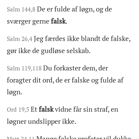
De er fulde af løgn, og de
Salm 144,8
sværger gerne
falsk
.
Jeg færdes ikke blandt de falske,
Salm 26,4
gør ikke de gudløse selskab.
Du forkaster dem, der
Salm 119,118
foragter dit ord, de er falske og fulde af
løgn.
Et
falsk
vidne får sin straf, en
Ord 19,5
løgner undslipper ikke.
Mange falske profeter vil dukke
Matt 24,11