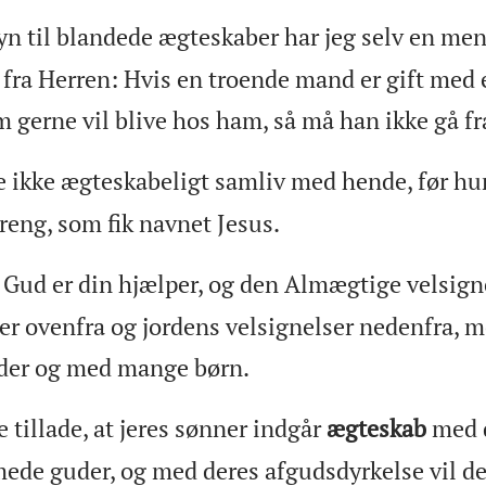
n til blandede ægteskaber har jeg selv en men
 fra Herren: Hvis en troende mand er gift med 
 gerne vil blive hos ham, så må han ikke gå fr
 ikke ægteskabeligt samliv med hende, før hun
reng, som fik navnet Jesus.
 Gud er din hjælper, og den Almægtige velsig
er ovenfra og jordens velsignelser nedenfra, 
der og med mange børn.
e tillade, at jeres sønner indgår
ægteskab
med d
ede guder, og med deres afgudsdyrkelse vil de 