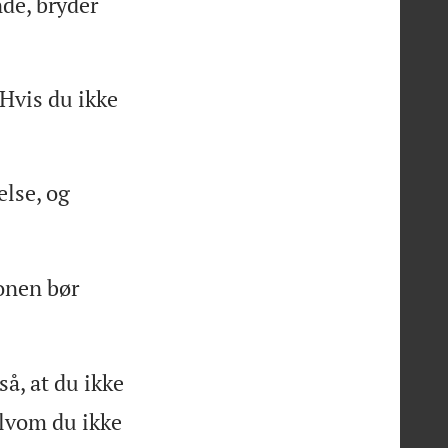
nde, bryder
 Hvis du ikke
lse, og
onen bør
å, at du ikke
elvom du ikke