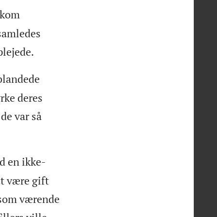
g kom
 samledes
lejede.
 blandede
yrke deres
 de var så
d en ikke-
t være gift
 som værende