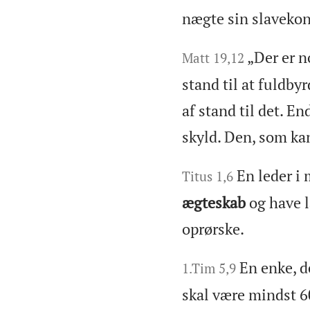
nægte sin slavekon
„Der er n
Matt 19,12
stand til at fuldby
af stand til det. En
skyld. Den, som kan 
En leder i 
Titus 1,6
ægteskab
og have læ
oprørske.
En enke, d
1.Tim 5,9
skal være mindst 60