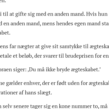
en.
ri til at gifte sig med en anden mand. Hvis hu
d en anden mand, mens hendes egen mand stadi
abet.
ens far nægter at give sit samtykke til ægteska
tale et beløb, der svarer til brudeprisen for e
Toraen siger: ‚Du må ikke bryde ægteskabet.’
 gælder enhver, der er født uden for ægteskab
tioner af hans slægt.
 selv senere tager sig en kone nummer to, må