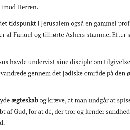
b imod Herren.
 det tidspunkt i Jerusalem også en gammel pro
r af Fanuel og tilhørte Ashers stamme. Efter s
esus havde undervist sine disciple om tilgivelse
g vandrede gennem det jødiske område på den øs
byde
ægteskab
og kræve, at man undgår at spise
abt af Gud, for at de, der tror og kender sandhe
d.