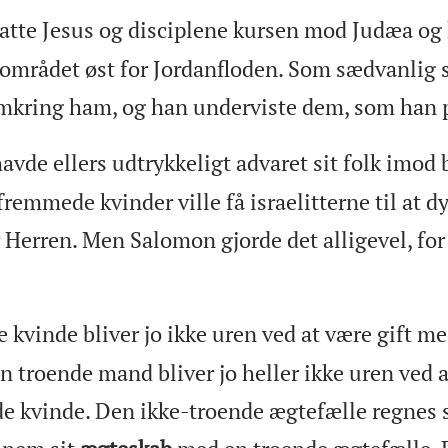
satte Jesus og disciplene kursen mod Judæa o
området øst for Jordanfloden. Som sædvanlig
omkring ham, og han underviste dem, som han p
avde ellers udtrykkeligt advaret sit folk imod
fremmede kvinder ville få israelitterne til at d
r Herren. Men Salomon gjorde det alligevel, for
 kvinde bliver jo ikke uren ved at være gift me
 troende mand bliver jo heller ikke uren ved a
de kvinde. Den ikke-troende ægtefælle regnes