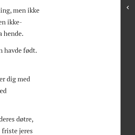
ing, men ikke
en ikke-
a hende.
 havde født.
ner dig med
med
eres døtre,
friste jeres