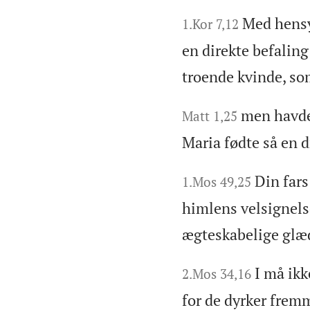
Med hensy
1.Kor 7,12
en direkte befaling
troende kvinde, som
men havde
Matt 1,25
Maria fødte så en d
Din fars
1.Mos 49,25
himlens velsignels
ægteskabelige glæ
I må ikk
2.Mos 34,16
for de dyrker fremm