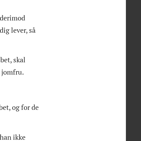
n derimod
g lever, så
bet, skal
n jomfru.
et, og for de
 han ikke