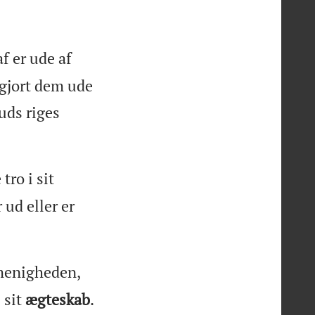
af er ude af
 gjort dem ude
uds riges
tro i sit
 ud eller er
 menigheden,
 sit
ægteskab
.