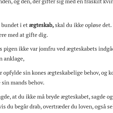
nden, og den, der gifter sig med en fraskilt kvi
 bundet i et
ægteskab,
skal du ikke opløse det.
ære med at gifte dig.
 pigen ikke var jomfru ved ægteskabets indgåe
n anklage,
 opfylde sin kones ægteskabelige behov, og k
e sin mands behov.
gde, at du ikke må bryde ægteskabet, sagde ogs
vis du begår drab, overtræder du loven, også s