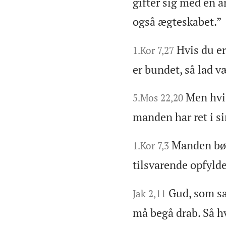
gifter sig med en a
også ægteskabet.”
Hvis du er
1.Kor 7,27
er bundet, så lad v
Men hvis
5.Mos 22,20
manden har ret i si
Manden bør
1.Kor 7,3
tilsvarende opfyld
Gud, som sa
Jak 2,11
må begå drab. Så h