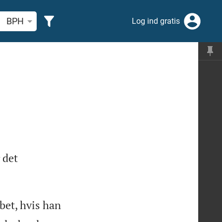
 efter bibelvers eller ord
BPH
Log ind gratis
 det
bet, hvis han