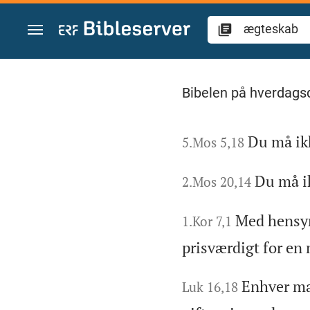
Gå til indhold
Søg "ægteskab" in 
Bibelen på hverdags
Du må ik
5.Mos 5,18
Du må i
2.Mos 20,14
Med hensyn
1.Kor 7,1
prisværdigt for en 
Enhver man
Luk 16,18