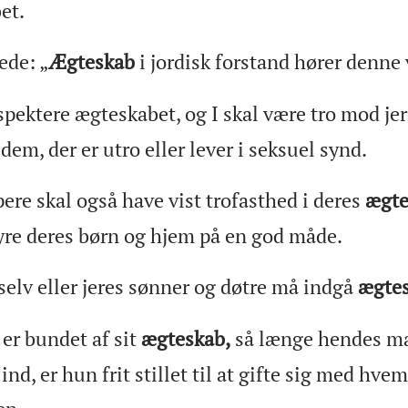
et.
ede: „
Ægteskab
i jordisk forstand hører denne 
spektere ægteskabet, og I skal være tro mod je
em, der er utro eller lever i seksuel synd.
re skal også have vist trofasthed i deres
ægte
tyre deres børn og hjem på en god måde.
selv eller jeres sønner og døtre må indgå
ægte
er bundet af sit
ægteskab,
så længe hendes ma
d, er hun frit stillet til at gifte sig med hvem,