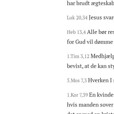
har brudt ægteskab
Jesus svar
Luk 20,34
Alle bør re
Heb 13,4
for Gud vil dømme d
Medhjælpe
1.Tim 3,12
bevist, at de kan s
Hverken I 
5.Mos 7,3
En kvinde 
1.Kor 7,39
hvis manden sover in