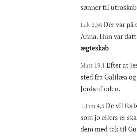
sønner til utroska
Der var på
Luk 2,36
Anna. Hun var datte
ægteskab
Efter at J
Matt 19,1
sted fra Galilæa o
Jordanfloden.
De vil for
1.Tim 4,3
som jo ellers er sk
dem med tak til Gu