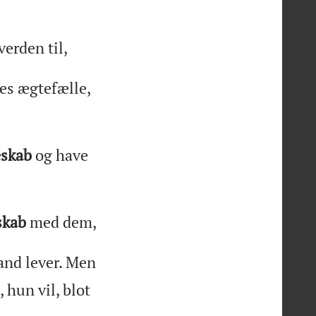
verden til,
res ægtefælle,
skab
og have
skab
med dem,
nd lever. Men
 hun vil, blot