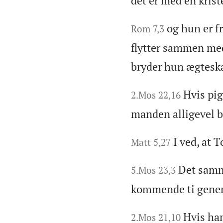
det er med en krist
og hun er f
Rom 7,3
flytter sammen me
bryder hun ægtesk
Hvis pig
2.Mos 22,16
manden alligevel be
I ved, at 
Matt 5,27
Det samme
5.Mos 23,3
kommende ti genera
Hvis han
2.Mos 21,10