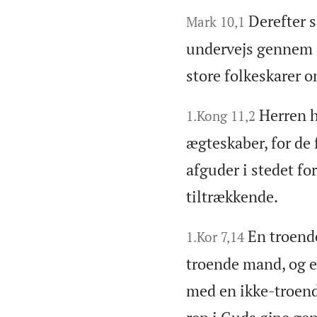
Derefter 
Mark 10,1
undervejs gennem 
store folkeskarer 
Herren h
1.Kong 11,2
ægteskaber, for de 
afguder i stedet fo
tiltrækkende.
En troende
1.Kor 7,14
troende mand, og en
med en ikke-troen