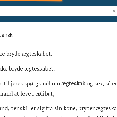
Søg
the Bible
dansk
ke bryde ægteskabet.
kke bryde ægteskabet.
 til jeres spørgsmål om
ægteskab
og sex, så er
mand at leve i cølibat,
d, der skiller sig fra sin kone, bryder ægteska