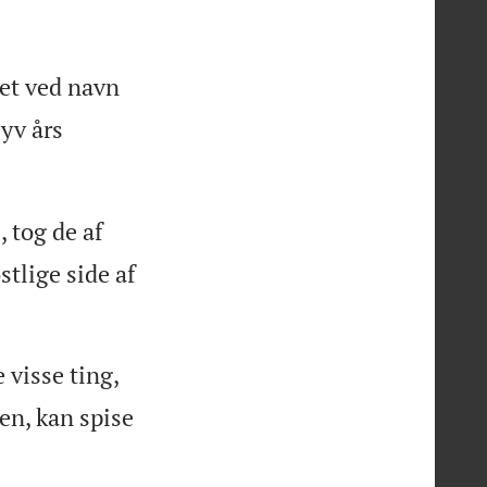
fet ved navn
yv års
, tog de af
tlige side af
 visse ting,
den, kan spise