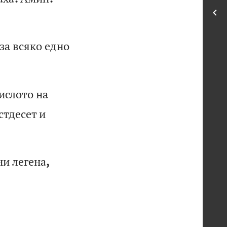
з
а
вс
як
о
ед
но
и
сл
от
о
на
с
тд
ес
ет
и
н
и
ле
ге
на
,