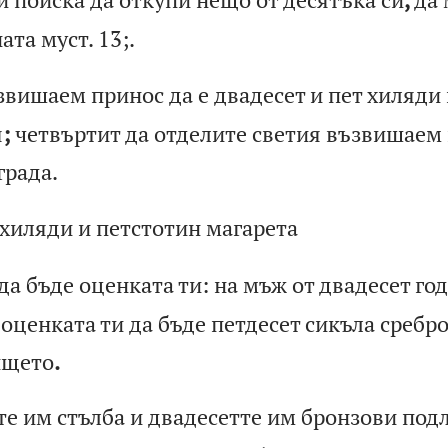
на
та
м
ус
т.
13;
.
з
ви
ша
ем
п
ри
но
с
да
е
д
ва
де
се
т
и
пе
т
хи
ля
ди
я
;
че
тв
ър
ти
т
да
о
тд
ел
ит
е
св
ет
ия
в
ъз
ви
ша
ем
гр
ад
а.
х
ил
яд
и
и
пе
тс
то
ти
н
ма
га
ре
та
да
б
ъд
е
оц
ен
ка
та
т
и:
н
а
мъ
ж
от
д
ва
де
се
т
го
д
о
це
нк
ат
а
ти
д
а
бъ
де
п
ет
де
се
т
си
къ
ла
с
ре
бр
и
ще
то
.
те
и
м
ст
ъл
ба
и
д
ва
де
се
тт
е
им
б
ро
нз
ов
и
по
д