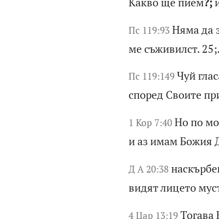
К
ак
во
щ
е
пи
ем
?;
Ня
ма
д
а
Пс 119:93
м
е
съ
жи
ви
лс
т.
25;
Чу
й
гл
ас
Пс 119:149
с
по
ре
д
Св
ои
те
п
р
Но
п
о
мо
1 Кор 7:40
и
а
з
им
ам
Б
ож
ия
на
ск
ър
бе
Д А 20:38
ви
дя
т
ли
це
то
м
ус
То
га
ва
4 Цар 13:19