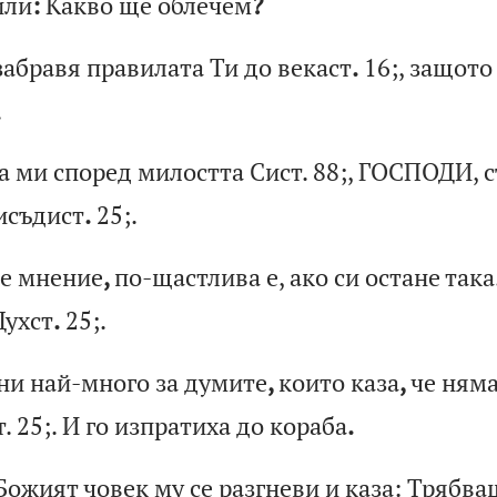
и
ли
:
Ка
кв
о
ще
о
бл
еч
ем
?
за
бр
ав
я
пр
ав
ил
ат
а
Ти
д
о
ве
ка
ст
.
16;
,
за
що
то
.
а
ми
с
по
ре
д
ми
ло
ст
та
С
ис
т.
88;
,
ГО
СП
ОД
И,
с
и
съ
ди
ст
.
25;
.
е
мн
ен
ие
,
по
-щ
ас
тл
ив
а
е,
а
ко
с
и
ос
та
не
т
ак
а
Д
ух
ст
.
25;
.
ни
н
ай
-м
но
го
з
а
ду
ми
те
,
ко
ит
о
ка
за
,
че
н
ям
т.
25;
.
И
го
и
зп
ра
ти
ха
д
о
ко
ра
ба
.
Б
ож
ия
т
чо
ве
к
му
с
е
ра
зг
не
ви
и
к
аз
а:
Т
ря
бв
а