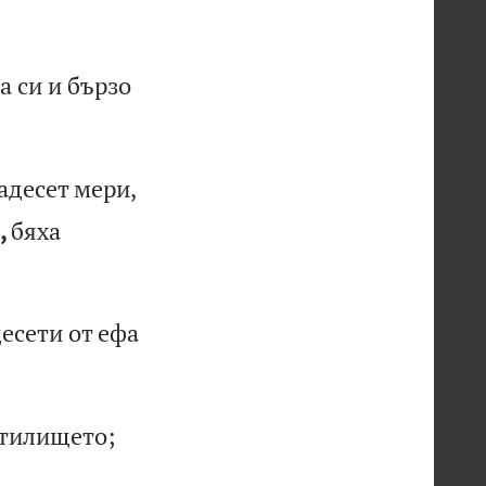
а
си
и
б
ър
зо
ад
ес
ет
м
ер
и,
,
бя
ха
д
ес
ет
и
от
е
фа
т
ил
ищ
ет
о;