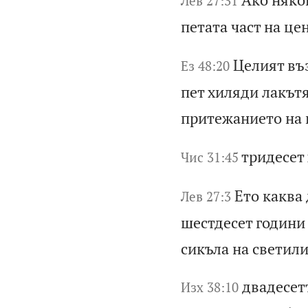
Лев 27:31
п
ет
ат
а
ча
ст
н
а
це
Це
ли
ят
в
ъ
Ез 48:20
п
ет
х
ил
яд
и
ла
къ
т
пр
ит
еж
ан
ие
то
н
а
тр
ид
ес
ет
Чис 31:45
Ет
о
ка
кв
а
Лев 27:3
ше
ст
де
се
т
го
ди
ни
с
ик
ъл
а
на
с
ве
ти
л
дв
ад
ес
ет
Изх 38:10