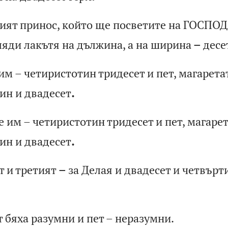
и
ят
п
ри
но
с,
к
ой
то
щ
е
по
св
ет
ит
е
на
Г
ОС
ПО
Д
л
яд
и
ла
къ
тя
н
а
дъ
лж
ин
а,
а
н
а
ши
ри
на
–
д
ес
е
и
м
–
че
ти
ри
ст
от
ин
т
ри
де
се
т
и
пе
т,
м
аг
ар
ет
а
и
н
и
дв
ад
ес
ет
.
е
и
м
–
че
ти
ри
ст
от
ин
т
ри
де
се
т
и
пе
т,
м
аг
ар
е
и
н
и
дв
ад
ес
ет
.
т
и
т
ре
ти
ят
–
з
а
Де
ла
я
и
дв
ад
ес
ет
и
ч
ет
въ
рт
т
б
ях
а
ра
зу
мн
и
и
пе
т
–
не
ра
зу
мн
и.