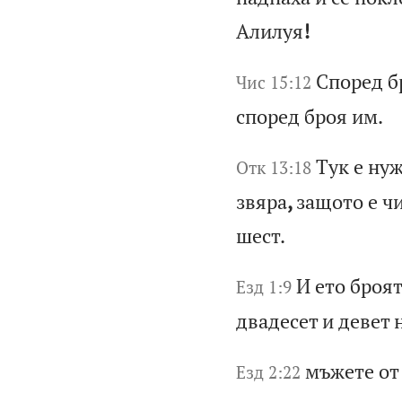
Ал
ил
уя
!
Сп
ор
ед
б
Чис 15:12
с
по
ре
д
бр
оя
и
м.
Ту
к
е
ну
Отк 13:18
з
вя
ра
,
за
що
то
е
ч
ш
ес
т.
И
ет
о
бр
оя
Езд 1:9
дв
ад
ес
ет
и
д
ев
ет
мъ
же
те
о
Езд 2:22