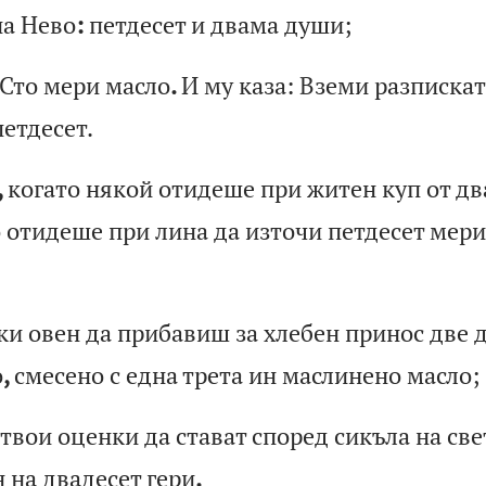
н
а
Не
во
:
пе
тд
ес
ет
и
д
ва
ма
д
уш
и;
Ст
о
ме
ри
м
ас
ло
.
И
му
к
аз
а:
В
зе
ми
р
аз
пи
ск
ат
п
ет
де
се
т.
,
ко
га
то
н
як
ой
о
ти
де
ше
п
ри
ж
ит
ен
к
уп
о
т
дв
о
от
ид
еш
е
пр
и
ли
на
д
а
из
то
чи
п
ет
де
се
т
ме
ри
ки
о
ве
н
да
п
ри
ба
ви
ш
за
х
ле
бе
н
пр
ин
ос
д
ве
о
,
см
ес
ен
о
с
ед
на
т
ре
та
и
н
ма
сл
ин
ен
о
ма
сл
о;
т
во
и
оц
ен
ки
д
а
ст
ав
ат
с
по
ре
д
си
къ
ла
н
а
св
е
н
на
д
ва
де
се
т
ге
ри
.