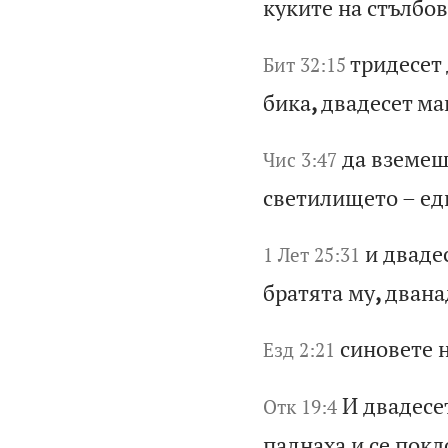
ку
ки
те
н
а
ст
ъл
бо
в
тр
ид
ес
ет
Бит 32:15
би
ка
,
дв
ад
ес
ет
м
а
да
в
зе
ме
Чис 3:47
св
ет
ил
ищ
ет
о
–
ед
и
дв
ад
е
1 Лет 25:31
бр
ат
ят
а
му
,
дв
ан
а
си
но
ве
те
Езд 2:21
И
дв
ад
ес
е
Отк 19:4
па
дн
ах
а
и
се
п
ок
л