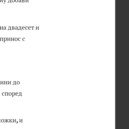
н
а
дв
ад
ес
ет
и
п
ри
но
с
с
и
ни
д
о
о
сп
ор
ед
л
ож
ки
,
и