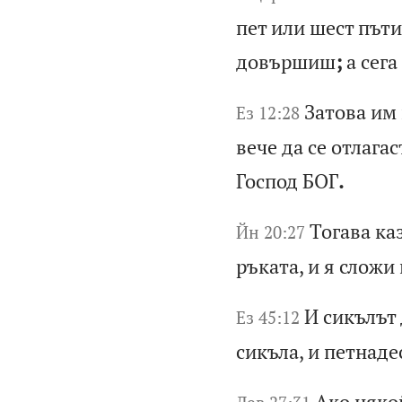
пе
т
ил
и
ше
ст
п
ът
и
до
въ
рш
иш
;
а
се
га
За
то
ва
и
м
Ез 12:28
в
еч
е
да
с
е
от
ла
га
с
Го
сп
од
Б
ОГ
.
То
га
ва
к
а
Йн 20:27
р
ък
ат
а,
и
я
с
ло
жи
И
си
къ
лъ
т
Ез 45:12
с
ик
ъл
а,
и
п
ет
на
де
Ак
о
ня
ко