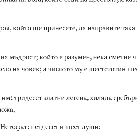
ро
я,
к
ой
то
щ
е
пр
ин
ес
ет
е,
д
а
на
пр
ав
ит
е
та
ка
жн
а
мъ
др
ос
т;
к
ой
то
е
р
аз
ум
ен
,
не
ка
с
ме
тн
е
ч
ис
ло
н
а
чо
ве
к;
а
ч
ис
ло
то
м
у
е
ше
ст
ст
от
ин
ш
е
т
им
:
тр
ид
ес
ет
з
ла
тн
и
ле
ге
на
,
хи
ля
да
с
ре
бъ
р
н
ож
а,
т
Не
то
фа
т:
п
ет
де
се
т
и
ше
ст
д
уш
и;