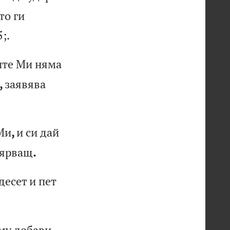
то
г
и
5;
.
и
те
М
и
ня
ма
,
за
яв
яв
а
Ми
,
и
си
д
ай
я
рв
ащ
.
д
ес
ет
и
п
ет
м
у
до
ба
ви