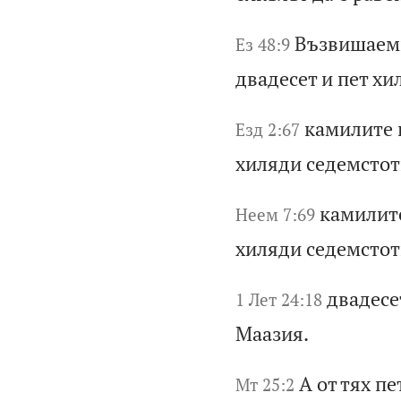
Въ
зв
иш
ае
м
Ез 48:9
дв
ад
ес
ет
и
п
ет
х
и
ка
ми
ли
те
Езд 2:67
х
ил
яд
и
се
де
мс
то
т
ка
ми
ли
т
Неем 7:69
х
ил
яд
и
се
де
мс
то
т
дв
ад
ес
е
1 Лет 24:18
М
аа
зи
я.
А
от
т
ях
п
е
Мт 25:2