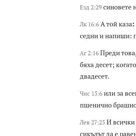
си
но
ве
те
Езд 2:29
А
то
й
ка
за
:
Лк 16:6
с
ед
ни
и
н
ап
иш
и:
Пр
ед
и
то
ва
Аг 2:16
б
ях
а
де
се
т;
к
ог
ат
д
ва
де
се
т.
ил
и
за
в
се
Чис 15:6
п
ше
ни
чн
о
бр
аш
н
И
вс
ич
ки
Лев 27:25
с
ик
ъл
ът
д
а
е
ра
ве