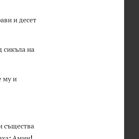
р
ав
и
и
де
се
т
д
си
къ
ла
н
а
е
м
у
и
и
с
ъщ
ес
тв
а
а
ха
:
Ам
ин
!