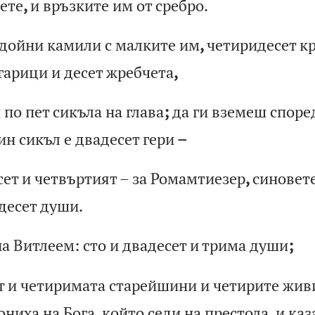
е
те
,
и
вр
ъз
ки
те
и
м
от
с
ре
бр
о.
д
ой
ни
к
ам
ил
и
с
ма
лк
ит
е
им
,
че
ти
ри
де
се
т
к
г
ар
иц
и
и
де
се
т
жр
еб
че
та
,
ш
по
п
ет
с
ик
ъл
а
на
г
ла
ва
;
да
г
и
вз
ем
еш
с
по
ре
ин
с
ик
ъл
е
д
ва
де
се
т
ге
ри
–
с
ет
и
ч
ет
въ
рт
ия
т
–
за
Р
ом
ам
ти
ез
ер
,
си
но
ве
т
д
ес
ет
д
уш
и.
н
а
Ви
тл
ее
м:
с
то
и
д
ва
де
се
т
и
тр
им
а
ду
ши
;
т
и
ч
ет
ир
им
ат
а
ст
ар
ей
ши
ни
и
ч
ет
ир
ит
е
жи
в
о
ни
ха
н
а
Бо
га
,
ко
йт
о
се
ди
н
а
пр
ес
то
ла
,
и
ка
з