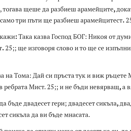
,
т
ог
ав
а
ще
ше
д
а
ра
зб
ие
ш
ар
ам
ей
ци
те
,
до
ка
с
ам
о
тр
и
пъ
ти
щ
е
ра
зб
ие
ш
ар
ам
ей
ци
те
ст
.
2
ка
жи
:
Та
ка
к
аз
ва
Г
ос
по
д
БО
Г:
Н
ик
оя
о
т
ду
м
т
.
25;
;
ще
и
зг
ов
ор
я
сл
ов
о
и
то
щ
е
се
и
зп
ъл
ни
з
а
на
Т
ом
а:
Д
ай
с
и
пр
ъс
та
т
ук
и
в
иж
р
ъц
ет
е
в
р
еб
ра
та
М
ис
т.
25;
;
и
не
б
ъд
и
не
вя
рв
ащ
,
а
в
да
б
ъд
е
дв
ад
ес
ет
г
ер
и;
д
ва
де
се
т
си
къ
ла
,
дв
а
се
т
си
къ
ла
д
а
ви
б
ъд
е
мн
ас
ат
а.
й
по
ис
ка
д
а
от
ку
пи
н
ещ
о
от
д
ес
ят
ък
а
си
,
да