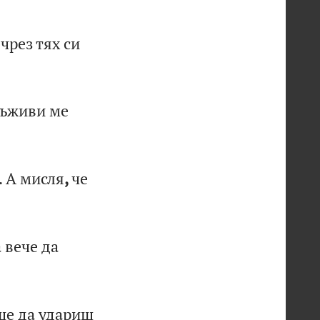
ч
ре
з
тя
х
си
ъж
ив
и
ме
.
А
м
ис
ля
,
че
а
ве
че
д
а
ш
е
да
у
да
ри
ш