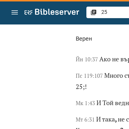
Преминете към съдържанието
Търсете „25“ в Б
Верен
Ак
о
не
в
ъ
Йн 10:37
Мн
ог
о
с
Пс 119:107
25;
!
И
То
й
ве
дн
Мк 1:43
И
та
ка
,
не
с
Мт 6:31