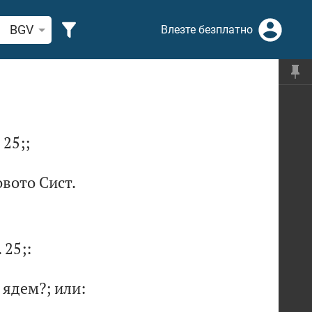
рсете стих или дума в Библията
BGV
Влезте безплатно
25;
;
о
во
то
С
ис
т.
.
25;
:
я
де
м?
;
ил
и: