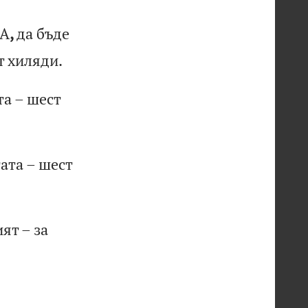
А
,
да
б
ъд
е
т
х
ил
яд
и.
т
а
–
ше
ст
т
ат
а
–
ше
ст
ия
т
–
за