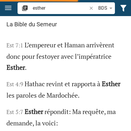
Aller vers contenu
Recherche d'un verse
BDS
Recherche « esther » dans la Bible
La Bible du Semeur
L’empereur et Haman arrivèrent
Est 7:1
donc pour festoyer avec l’impératrice
Esther
.
Hathac revint et rapporta à
Esther
Est 4:9
les paroles de Mardochée.
Esther
répondit: Ma requête, ma
Est 5:7
demande, la voici: