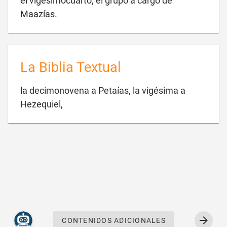
el vigesimocuarto, el grupo a cargo de

Maazías.
La Biblia Textual
la decimonovena a Petaías, la vigésima a

Hezequiel,
CONTENIDOS ADICIONALES