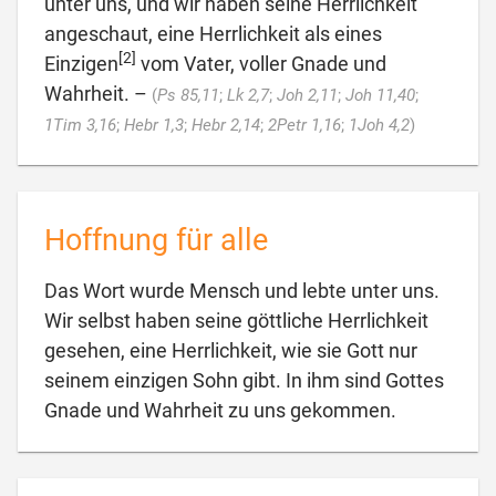
unter uns, und wir haben seine Herrlichkeit
angeschaut, eine Herrlichkeit als eines
[2]
Einzigen
vom Vater, voller Gnade und
Wahrheit. –
(
Ps 85,11
;
Lk 2,7
;
Joh 2,11
;
Joh 11,40
;

1Tim 3,16
;
Hebr 1,3
;
Hebr 2,14
;
2Petr 1,16
;
1Joh 4,2
)
Hoffnung für alle
Das Wort wurde Mensch und lebte unter uns.
Wir selbst haben seine göttliche Herrlichkeit
gesehen, eine Herrlichkeit, wie sie Gott nur
seinem einzigen Sohn gibt. In ihm sind Gottes

Gnade und Wahrheit zu uns gekommen.