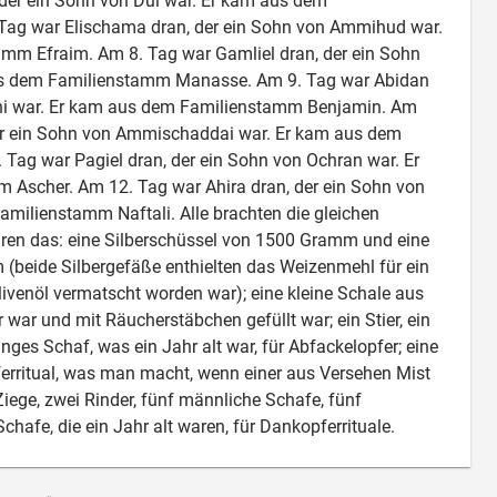
 der ein Sohn von Dul war. Er kam aus dem
ag war Elischama dran, der ein Sohn von Ammihud war.
mm Efraim. Am 8. Tag war Gamliel dran, der ein Sohn
us dem Familienstamm Manasse. Am 9. Tag war Abidan
oni war. Er kam aus dem Familienstamm Benjamin. Am
der ein Sohn von Ammischaddai war. Er kam aus dem
Tag war Pagiel dran, der ein Sohn von Ochran war. Er
Ascher. Am 12. Tag war Ahira dran, der ein Sohn von
milienstamm Naftali. Alle brachten die gleichen
ren das: eine Silberschüssel von 1500 Gramm und eine
(beide Silbergefäße enthielten das Weizenmehl für ein
livenöl vermatscht worden war); eine kleine Schale aus
war und mit Räucherstäbchen gefüllt war; ein Stier, ein
ges Schaf, was ein Jahr alt war, für Abfackelopfer; eine
erritual, was man macht, wenn einer aus Versehen Mist
iege, zwei Rinder, fünf männliche Schafe, fünf

hafe, die ein Jahr alt waren, für Dankopferrituale.