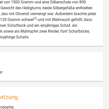
sel von 1500 Gramm und eine Silberschale von 800
wicht des Heiligtums; beide Silbergefäße enthielten
 das mit Olivenöl vermengt war. Außerdem brachte jeder
[1]
d, 120 Gramm schwer
und mit Weihrauch gefüllt; dazu
einen Schafbock und ein einjähriges Schaf, als
 sowie als Mahlopfer zwei Rinder, fünf Schafböcke,

injährige Schafe.

er
setzung

ndopfer,