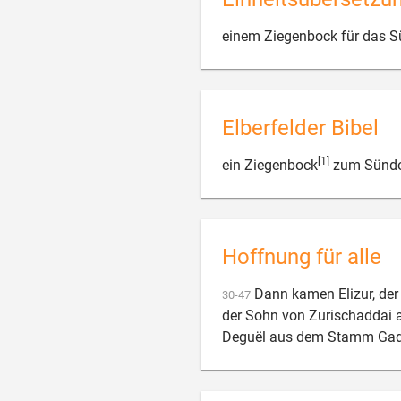
einem Ziegenbock für das S
Elberfelder Bibel
[1]
ein Ziegenbock
zum Sündo
Hoffnung für alle
Dann kamen Elizur, de
30
-
47
der Sohn von Zurischaddai 
Deguël aus dem Stamm Gad