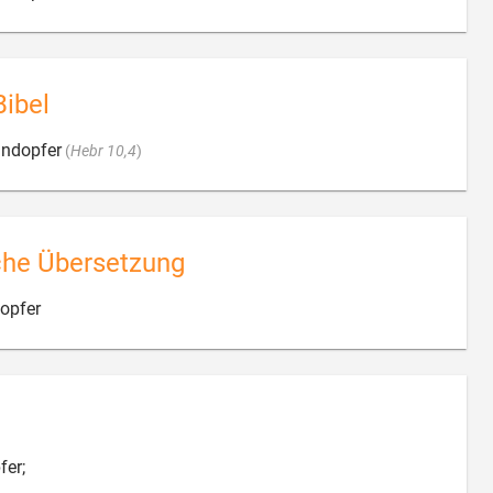
Bibel

ündopfer
(
Hebr 10,4
)
che Übersetzung

opfer

er;