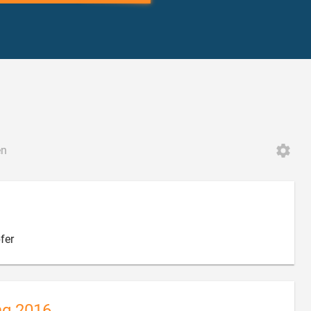
en

fer
ng 2016