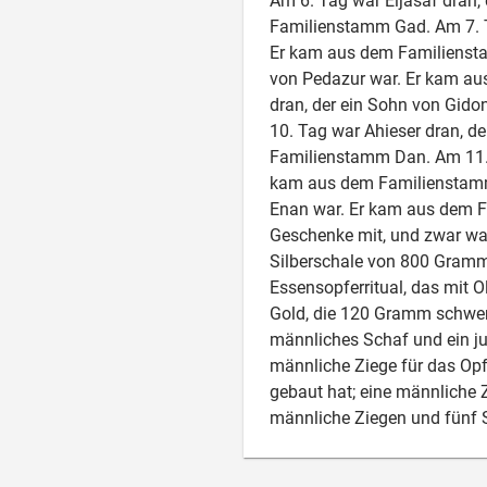
Am 6. Tag war Eljasaf dran,
Familienstamm Gad. Am 7. T
Er kam aus dem Familiensta
von Pedazur war. Er kam a
dran, der ein Sohn von Gid
10. Tag war Ahieser dran, 
Familienstamm Dan. Am 11. 
kam aus dem Familienstamm 
Enan war. Er kam aus dem Fa
Geschenke mit, und zwar wa
Silberschale von 800 Gramm 
Essensopferritual, das mit O
Gold, die 120 Gramm schwer 
männliches Schaf und ein jun
männliche Ziege für das Opf
gebaut hat; eine männliche Z
männliche Ziegen und fünf Sc