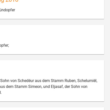

ündopfer

pfer;
r Sohn von Schedëur aus dem Stamm Ruben, Schelumiël,
aus dem Stamm Simeon, und Eljasaf, der Sohn von

.