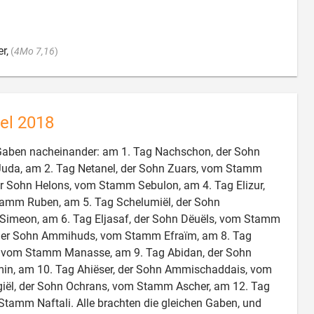

r,
(
4Mo 7,16
)
el 2018
 Gaben nacheinander: am 1. Tag Nachschon, der Sohn
a, am 2. Tag Netanel, der Sohn Zuars, vom Stamm
der Sohn Helons, vom Stamm Sebulon, am 4. Tag Elizur,
amm Ruben, am 5. Tag Schelumiël, der Sohn
imeon, am 6. Tag Eljasaf, der Sohn Dëuëls, vom Stamm
 der Sohn Ammihuds, vom Stamm Efraïm, am 8. Tag
, vom Stamm Manasse, am 9. Tag Abidan, der Sohn
in, am 10. Tag Ahiëser, der Sohn Ammischaddais, vom
iël, der Sohn Ochrans, vom Stamm Ascher, am 12. Tag
Stamm Naftali. Alle brachten die gleichen Gaben, und