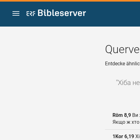
Zum Inhalt springen
Querve
Entdecke ähnlic
"Хіба н
Röm 8,9
Ви 
Якщо ж хто 
1Kor 6,19
Хі