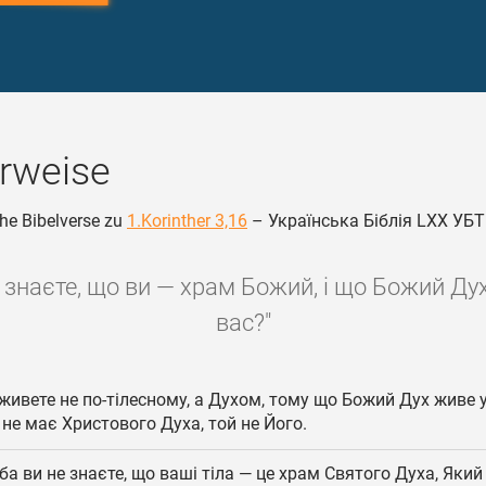
rweise
he Bibelverse zu
1.Korinther 3,16
– Українська Біблія LXX УБТ
е знаєте, що ви — храм Божий, і що Божий Ду
вас?"
живете не по-тілесному, а Духом, тому що Божий Дух живе у
не має Христового Духа, той не Його.
ба ви не знаєте, що ваші тіла — це храм Святого Духа, Який є