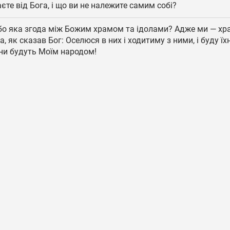
єте від Бога, і що ви не належите самим собі?
о яка згода між Божим храмом та ідолами? Адже ми — хр
, як сказав Бог: Оселюся в них і ходитиму з ними, і буду їх
они будуть Моїм народом!