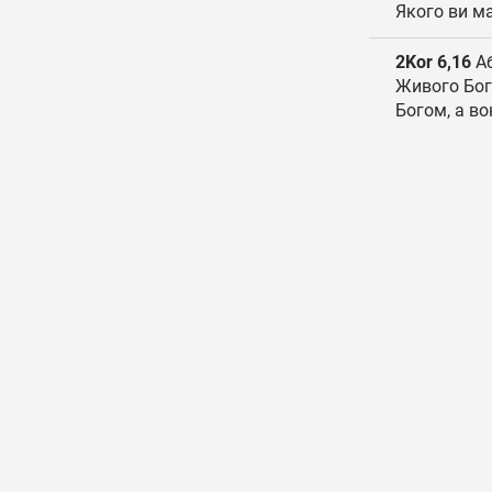
Якого ви ма
2Kor 6,16
Аб
Живого Бога
Богом, а в