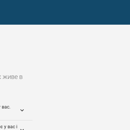
х живе в
 вас.
 у вас і