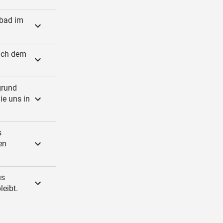
rbad im
nach dem
grund
ie uns in
s
en
us
eibt.