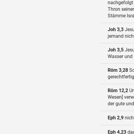
nachgefolgt
Thron seiner
Stämme Israe
Joh 3,3
Jesu
jemand nicht
Joh 3,5
Jesu
Wasser und G
Röm 3,28
So
gerechtferti
Röm 12,2
Un
Wesen] verwa
der gute und
Eph 2,9
nich
Eph 4,23
dag