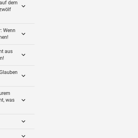
 auf dem
 zwölf
r: Wenn
hen!
ht aus
n!
 Glauben
eurem
nt, was