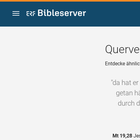
Zum Inhalt springen
Querve
Entdecke ähnlic
"da hat er
getan hä
durch d
Mt 19,28
Jes