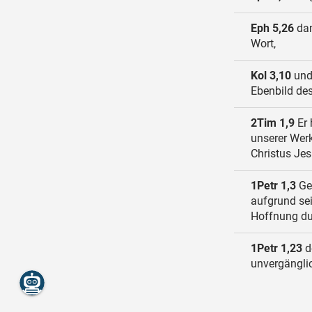
Eph 5,26
dam
Wort,
Kol 3,10
und 
Ebenbild des
2Tim 1,9
Er 
unserer Werk
Christus Je
1Petr 1,3
Gel
aufgrund sei
Hoffnung dur
1Petr 1,23
d
unvergänglic