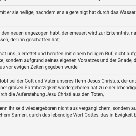
it er sie heilige, nachdem er sie gereinigt hat durch das Wasse
den neuen angezogen habt, der erneuert wird zur Erkenntnis, 
sen, der ihn geschaffen hat;
hat uns ja errettet und berufen mit einem heiligen Ruf, nicht auf
e, sondern aufgrund seines eigenen Vorsatzes und der Gnade, d
sus vor ewigen Zeiten gegeben wurde,
obt sei der Gott und Vater unseres Herrn Jesus Christus, der un
ner großen Barmherzigkeit wiedergeboren hat zu einer lebendig
ch die Auferstehung Jesu Christi aus den Toten,
enn ihr seid wiedergeboren nicht aus vergänglichem, sondern a
hem Samen, durch das lebendige Wort Gottes, das in Ewigkeit bl