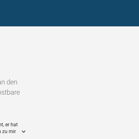
an den
ostbare
t, er hat
m zu mir