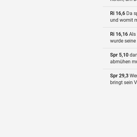
Ri 16,6
Da sp
und womit m
Ri 16,16
Als 
wurde seine
Spr 5,10
dam
abmühen mus
Spr 29,3
Wer
bringt sein 