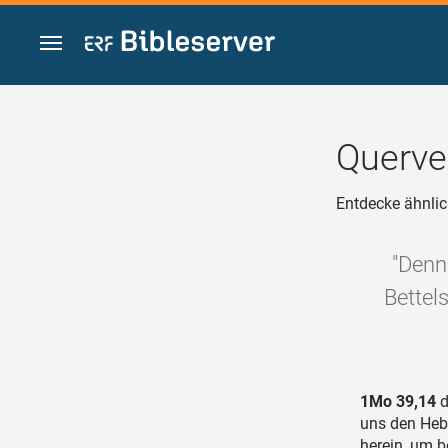
Zum Inhalt springen
Querve
Entdecke ähnlic
"Denn
Bettel
1Mo 39,14
d
uns den Hebr
herein, um b