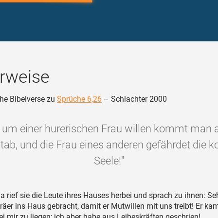
rweise
he Bibelverse zu
Sprüche 6,26
– Schlachter 2000
 um einer hurerischen Frau willen kommt man 
stab, und die Frau eines anderen gefährdet die k
Seele!"
a rief sie die Leute ihres Hauses herbei und sprach zu ihnen: Seh
äer ins Haus gebracht, damit er Mutwillen mit uns treibt! Er ka
ei mir zu liegen; ich aber habe aus Leibeskräften geschrien!