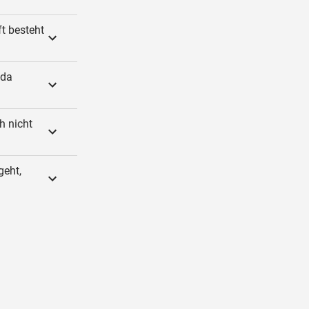
t besteht
 da
h nicht
geht,