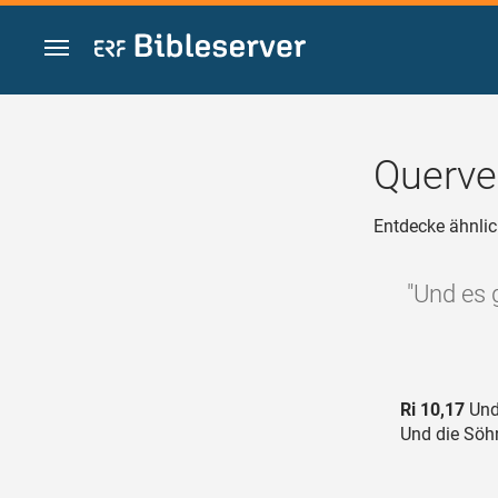
Zum Inhalt springen
Querve
Entdecke ähnlic
"Und es 
Ri 10,17
Und
Und die Söhn