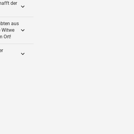
hafft der
ubten aus
e Witwe
m Ort!
er