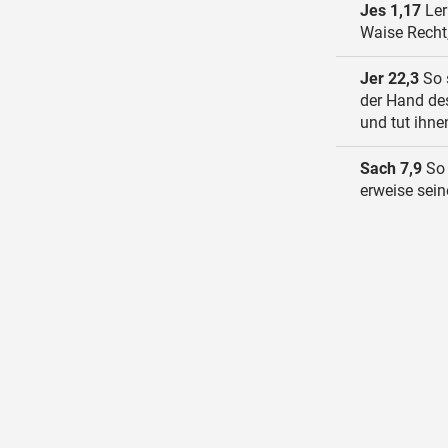
Jes 1,17
Ler
Waise Recht,
Jer 22,3
So s
der Hand des
und tut ihne
Sach 7,9
So 
erweise sei