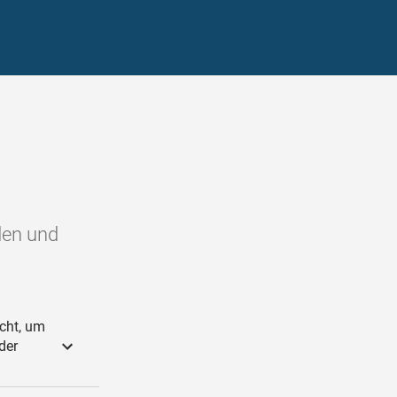
den und
cht, um
der