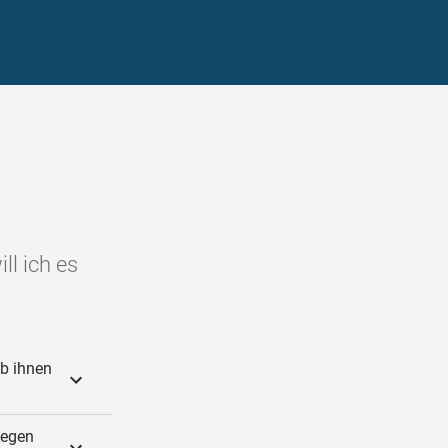
ll ich es
ib ihnen
gegen