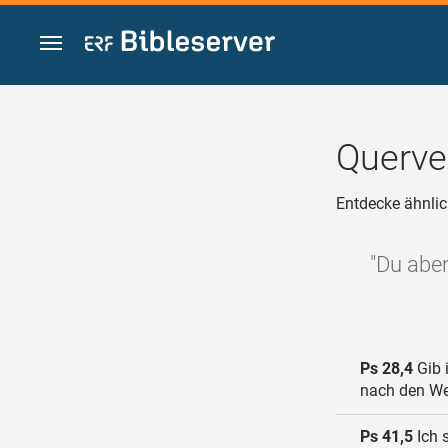
Zum Inhalt springen
Querve
Entdecke ähnlic
"Du aber
Ps 28,4
Gib 
nach den Wer
Ps 41,5
Ich 