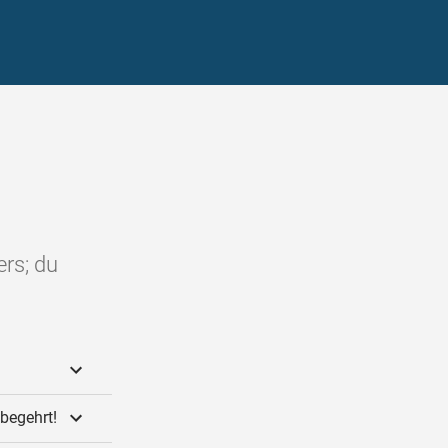
ers; du
begehrt!