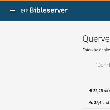
Zum Inhalt springen
Querve
Entdecke ähnlic
"Der H
Hi 22,25
so w
Ps 37,4
und 