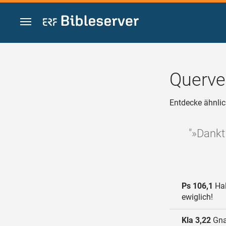
Zum Inhalt springen
Querve
Entdecke ähnlic
"»Dankt
Ps 106,1
Hal
ewiglich!
Kla 3,22
Gnad