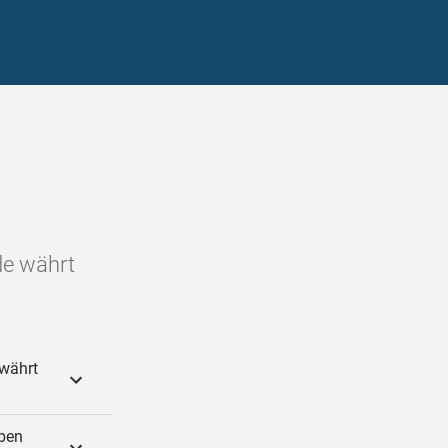
de währt
 währt
eben