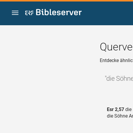
Zum Inhalt springen
Querve
Entdecke ähnlic
"die Söhn
Esr 2,57
die 
die Söhne A