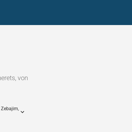
erets, von
 Zebajim,