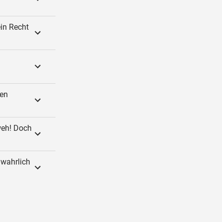
ein Recht
den
weh! Doch
 wahrlich