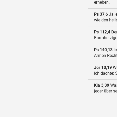
erheben.
Ps 37,6
Ja, 
wie den hell
Ps 112,4
Den
Barmherzige
Ps 140,13
Ic
Armen Recht
Jer 10,19
We
ich dachte: S
Kla 3,39
Was 
jeder über s