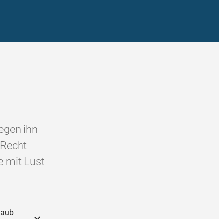
egen ihn
 Recht
e mit Lust
Staub